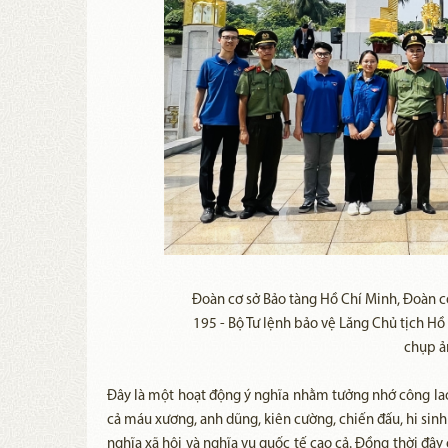
Đoàn cơ sở Bảo tàng Hồ Chí Minh, Đoàn cơ
195 - Bộ Tư lệnh bảo vệ Lăng Chủ tịch H
chụp ả
Đây là một hoạt động ý nghĩa nhằm tưởng nhớ công lao
cả máu xương, anh dũng, kiên cường, chiến đấu, hi sinh 
nghĩa xã hội và nghĩa vụ quốc tế cao cả. Đồng thời đây 