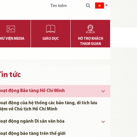
HƯ VIỆN MEDIA
GIÁO DỤC
HỖ TRỢ KHÁCH
THAM QUAN
Tin tức
oạt động Bảo tàng Hồ Chí Minh
oạt động của hệ thống các bảo tàng, di tích lưu
iệm về Chủ tịch Hồ Chí Minh
oạt động ngành Di sản văn hóa
Ngày khoa học, Công nghệ và Đổi mới Sáng tạo Việt Nam 18/5
oạt động bảo tàng trên thế giới