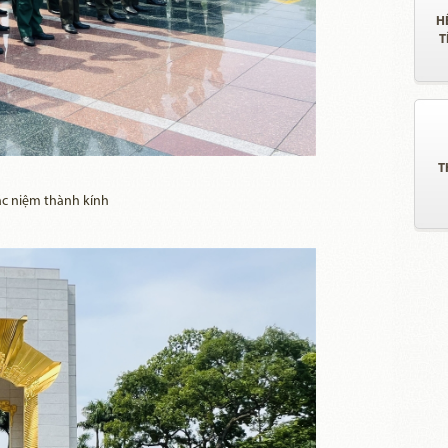
H
T
T
c niệm thành kính