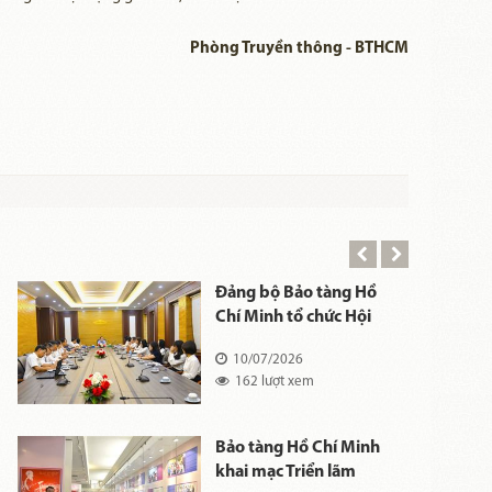
Phòng Truyền thông - BTHCM
Đảng bộ Bảo tàng Hồ
Chí Minh tổ chức Hội
ĩ
nghị sơ kết công tác
10/07/2026
Đảng 6 tháng đầu năm
162 lượt xem
và triển khai nhiệm vụ
6 tháng cuối năm 2026
Bảo tàng Hồ Chí Minh
khai mạc Triển lãm