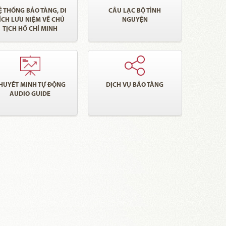
Ệ THỐNG BẢO TÀNG, DI
CÂU LẠC BỘ TÌNH
ÍCH LƯU NIỆM VỀ CHỦ
NGUYỆN
TỊCH HỒ CHÍ MINH
HUYẾT MINH TỰ ĐỘNG
DỊCH VỤ BẢO TÀNG
AUDIO GUIDE