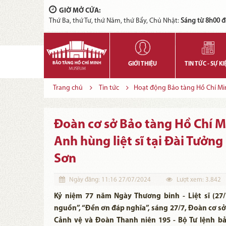
GIỜ MỞ CỬA:
Thứ Ba, thứ Tư, thứ Năm, thứ Bẩy, Chủ Nhật:
Sáng từ 8h00 đ
GIỚI THIỆU
TIN TỨC - SỰ KI
Trang chủ
Tin tức
Hoạt động Bảo tàng Hồ Chí Mi
Đoàn cơ sở Bảo tàng Hồ Chí 
Anh hùng liệt sĩ tại Đài Tưởng
Sơn
Ngày đăng:
11:16 27/07/2024
Lượt xem:
3.842
Kỷ niệm 77 năm Ngày Thương binh - Liệt sĩ (27/
nguồn”, “Đền ơn đáp nghĩa”, sáng 27/7, Đoàn cơ sở
Cảnh vệ và Đoàn Thanh niên 195 - Bộ Tư lệnh b