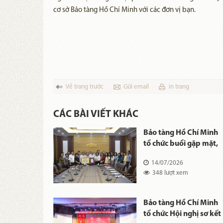
cơ sở Bảo tàng Hồ Chí Minh với các đơn vị bạn.
Về trang trước
Gửi email
in trang
CÁC BÀI VIẾT KHÁC
Hồ Chí Minh
Bảo tàng Hồ Chí Minh
ội thảo khoa
tổ chức buổi gặp mặt,
rò của sưu tập
đón tiếp gia đình Liệt s
26
14/07/2026
iện vật về văn
Bùi Văn Lét
 xem
348 lượt xem
hủ tịch Hồ Chí
g việc nghiên
ăn hóa kiệt
ở Bảo tàng
Bảo tàng Hồ Chí Minh
hí Minh”
nh tổ chức
tổ chức Hội nghị sơ kết