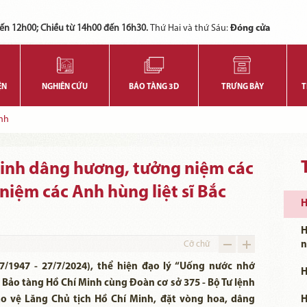
Các bạn có thể đăng ký tham quan trực tuyến bằng cách điền vào các thông tin sau và gửi cho chúng tôi:
Tính năng này Bảo tàng đang triển khai và hoàn thiện trong thời gian sắp tới. Để mua vé tham quan Bảo tàng, Quý khách vui lòng liên hệ đến số điện thoại:
ến 12h00; Chiều từ 14h00 đến 16h30.
Thứ Hai và thứ Sáu:
Đóng cửa
ỆN
NGHIÊN CỨU
BẢO TÀNG 3D
TRƯNG BÀY
T
nh
Minh dâng hương, tưởng niệm các
 niệm các Anh hùng liệt sĩ Bắc
H
H
Cỡ chữ
n
7/1947 - 27/7/2024), thể hiện đạo lý “Uống nước nhớ
H
 Bảo tàng Hồ Chí Minh cùng Đoàn cơ sở 375 - Bộ Tư lệnh
ảo vệ Lăng Chủ tịch Hồ Chí Minh, đặt vòng hoa, dâng
H