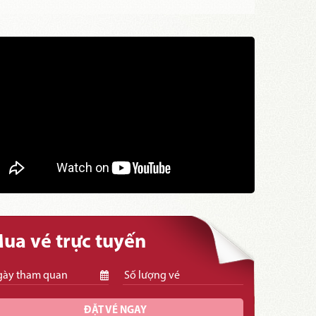
ua vé trực tuyến
ĐẶT VÉ NGAY