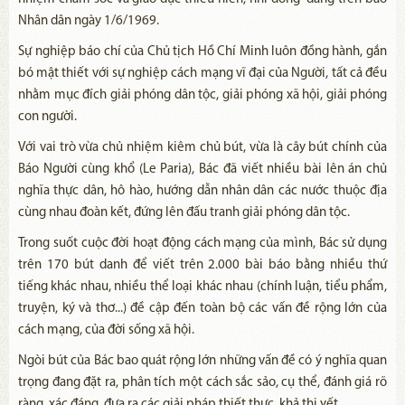
Nhân dân ngày 1/6/1969.
Sự nghiệp báo chí của Chủ tịch Hồ Chí Minh luôn đồng hành, gắn
bó mật thiết với sự nghiệp cách mạng vĩ đại của Người, tất cả đều
nhằm mục đích giải phóng dân tộc, giải phóng xã hội, giải phóng
con người.
Với vai trò vừa chủ nhiệm kiêm chủ bút, vừa là cây bút chính của
Báo Người cùng khổ (Le Paria), Bác đã viết nhiều bài lên án chủ
nghĩa thực dân, hô hào, hướng dẫn nhân dân các nước thuộc địa
cùng nhau đoàn kết, đứng lên đấu tranh giải phóng dân tộc.
Trong suốt cuộc đời hoạt động cách mạng của mình, Bác sử dụng
trên 170 bút danh để viết trên 2.000 bài báo bằng nhiều thứ
tiếng khác nhau, nhiều thể loại khác nhau (chính luận, tiểu phẩm,
truyện, ký và thơ...) đề cập đến toàn bộ các vấn đề rộng lớn của
cách mạng, của đời sống xã hội.
Ngòi bút của Bác bao quát rộng lớn những vấn đề có ý nghĩa quan
trọng đang đặt ra, phân tích một cách sắc sảo, cụ thể, đánh giá rõ
ràng, xác đáng, đưa ra các giải pháp thiết thực, khả thi yết.