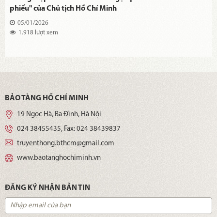
phiếu" của Chủ tịch Hồ Chí Minh
05/01/2026
1.918 lượt xem
BẢO TÀNG HỒ CHÍ MINH
19 Ngọc Hà, Ba Đình, Hà Nội
024 38455435
, Fax:
024 38439837
truyenthong.bthcm@gmail.com
www.baotanghochiminh.vn
ĐĂNG KÝ NHẬN BẢN TIN