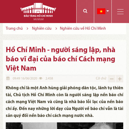
Các bạn có thể đăng ký tham quan trực tuyến bằng cách điền vào các thông tin sau và gửi cho chúng tôi:
Tính năng này Bảo tàng đang triển khai và hoàn thiện trong thời gian sắp tới. Để mua vé tham quan Bảo tàng, Quý khách vui lòng liên hệ đến số điện thoại:
Trang chủ
Nghiên cứu
Nghiên cứu về Hồ Chí Minh
Hồ Chí Minh - người sáng lập, nhà
báo vĩ đại của báo chí Cách mạng
Việt Nam
09:49 16/06/2020
2.458
Cỡ chữ
Không chỉ là một Anh hùng giải phóng dân tộc, lãnh tụ thiên
tài, Chủ tịch Hồ Chí Minh còn là người sáng lập nền báo chí
cách mạng Việt Nam và cũng là nhà báo lỗi lạc của nền báo
chí ấy. Đến nay những lời dạy của Người về báo chí vẫn là tài
sản quý đối nền báo chí cách mạng nước nhà.