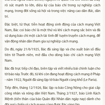
rõ sức mạnh to lớn, diệu kỳ của báo chí trong sự nghiệp cách
mạng, trong đời sống xã hội và trong việc nâng cao dân đức, dân
trí.
Đặc biệt, từ thực tiễn hoạt động sinh động của cách mạng Việt
Nam, Bác coi báo chí là một thứ vũ khí cách mạng sắc bén và đã
sử dụng báo chí một cách tài tình để tuyên truyền cách mạng, để
vận động nhân dân tham gia sự nghiệp cách mạng.
Do đó, ngày 21/6/1925, Bác đã sáng lập và cho xuất bản số đầu
tiên tờ Thanh niên, mở đầu cho dòng báo chí cách mạng Việt
Nam.
Bác đã trực tiếp chỉ đạo, biên tập và viết nhiều bài chính luận cho
tờ báo này. Trước đó, từ khi còn đang hoạt động cách mạng ở Pháp
- năm 1922, Người đã sáng lập tờ báo Người cùng khổ (Le Paria).
Tiếp đến, tháng 12/1926, Bác lập ra báo Công Nông cho giai cấp
công nhân và nông dân Việt Nam. Tháng 2/1927, báo Lính Kách
Mệnh (tiền thân của báo Quân đội Nhân dân ngày nay) dành cho
đội ngũ chiến sỹ cách mạng cũng được Bác sáng lập.