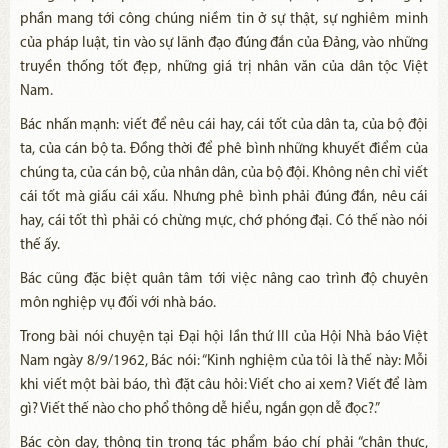
phần mang tới công chúng niềm tin ở sự thật, sự nghiêm minh
của pháp luật, tin vào sự lãnh đạo đúng đắn của Đảng, vào những
truyền thống tốt đẹp, những giá trị nhân văn của dân tộc Việt
Nam.
Bác nhấn mạnh: viết để nêu cái hay, cái tốt của dân ta, của bộ đội
ta, của cán bộ ta. Đồng thời để phê bình những khuyết điểm của
chúng ta, của cán bộ, của nhân dân, của bộ đội. Không nên chỉ viết
cái tốt mà giấu cái xấu. Nhưng phê bình phải đúng đắn, nêu cái
hay, cái tốt thì phải có chừng mực, chớ phóng đại. Có thế nào nói
thế ấy.
Bác cũng đặc biệt quân tâm tới việc nâng cao trình độ chuyên
môn nghiệp vụ đối với nhà báo.
Trong bài nói chuyện tại Đại hội lần thứ III của Hội Nhà báo Việt
Nam ngày 8/9/1962, Bác nói: “Kinh nghiệm của tôi là thế này: Mỗi
khi viết một bài báo, thì đặt câu hỏi: Viết cho ai xem? Viết để làm
gì? Viết thế nào cho phổ thông dễ hiểu, ngắn gọn dễ đọc?.”
Bác còn dạy, thông tin trong tác phẩm báo chí phải “chân thực,