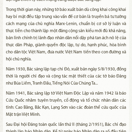
Trong thời gian này, những tờ báo xuất bản dù công khai công khai
hay bí mật đều tập trung vào vấn đề cơ bản là truyền bá tư tưởng
cách mạng của chủ nghĩa Marx-Lenin, chuẩn bị cơ sở lý luận và
thực tiễn cho thành lập một đảng cộng sản kiểu mới đủ khả năng,
bản lĩnh chính trị lãnh đạo nhân dân nổi dậy phá tan ách nô lệ của
thực dân Pháp, giành quyền độc lập, tự do, hạnh phúc, hòa bình
cho dân tộc Việt Nam, đưa nước Việt Nam tiến theo con đường xã
hội chủ nghĩa.
Năm 1930, Bác sáng lập tạp chí Đỏ, xuất bản ngày 5/8/1930, đồng
thời là người chỉ đạo và cộng tác mật thiết của các tờ báo Đảng
như Búa Liềm, Tranh Đấu, Tiếng Nói Của Chúng Ta...
Năm 1941, Bác sáng lập tờ Việt Nam Độc Lập và năm 1942 là báo
Cứu Quốc nhằm tuyên truyền, cổ động và tổ chức nhân dân các
tỉnh: Cao Bằng, Bắc Kạn, Lạng Sơn vào các đoàn thể cứu quốc của
Mặt trận Việt Minh.
Sau Đại hội Đảng toàn quốc lần thứ II (tháng 2/1951), Bác chỉ đạo
thành lập báo Nhân dân. Kể từ ngày báo Nhân dân ra số đầu tiên