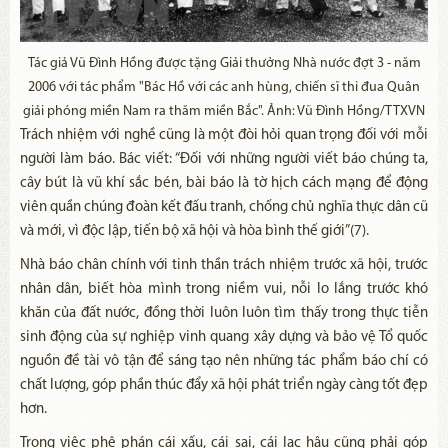
Tác giả Vũ Đình Hồng được tặng Giải thưởng Nhà nước đợt 3 - năm
2006 với tác phẩm "Bác Hồ với các anh hùng, chiến sĩ thi đua Quân
giải phóng miền Nam ra thăm miền Bắc". Ảnh: Vũ Đình Hồng/TTXVN
Trách nhiệm với nghề cũng là một đòi hỏi quan trọng đối với mỗi
người làm báo. Bác viết: “Đối với những người viết báo chúng ta,
cây bút là vũ khí sắc bén, bài báo là tờ hịch cách mạng để động
viên quần chúng đoàn kết đấu tranh, chống chủ nghĩa thực dân cũ
và mới, vì độc lập, tiến bộ xã hội và hòa bình thế giới”(7).
Nhà báo chân chính với tinh thần trách nhiệm trước xã hội, trước
nhân dân, biết hòa mình trong niềm vui, nỗi lo lắng trước khó
khăn của đất nước, đồng thời luôn luôn tìm thấy trong thực tiễn
sinh động của sự nghiệp vinh quang xây dựng và bảo vệ Tổ quốc
nguồn đề tài vô tận để sáng tạo nên những tác phẩm báo chí có
chất lượng, góp phần thúc đẩy xã hội phát triển ngày càng tốt đẹp
hơn.
Trong việc phê phán cái xấu, cái sai, cái lạc hậu cũng phải góp