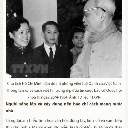
Chủ tịch Hồ Chí Minh dặn dò nữ phóng viên Tuệ Oanh của Việt Nam
Thông tấn xã về cách viết tin trong dịp đưa tin cuộc bầu cử Quốc hội
khóa III, ngày 26/4/1964. Ảnh: Tư liệu TTXVN
Người sáng lập và xây dựng nền báo chí cách mạng nước
nhà
Là người am hiểu tinh hoa văn hóa đông tây, kim cổ và sớm tiếp
thu chủ nghĩa Marx-Lenin, Nguyễn Ái Quốc-Hồ Chí Minh đã thấy