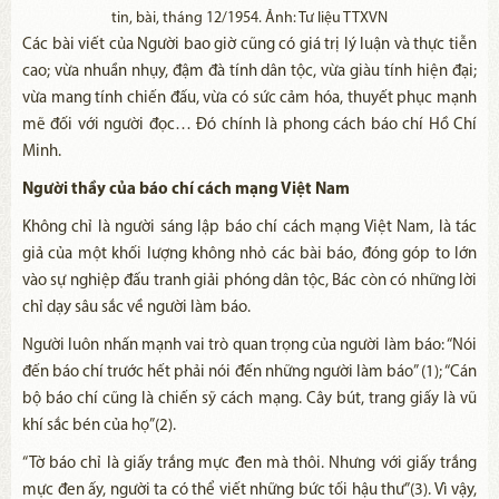
tin, bài, tháng 12/1954. Ảnh: Tư liệu TTXVN
Các bài viết của Người bao giờ cũng có giá trị lý luận và thực tiễn
cao; vừa nhuần nhụy, đậm đà tính dân tộc, vừa giàu tính hiện đại;
vừa mang tính chiến đấu, vừa có sức cảm hóa, thuyết phục mạnh
mẽ đối với người đọc… Đó chính là phong cách báo chí Hồ Chí
Minh.
Người thầy của báo chí cách mạng Việt Nam
Không chỉ là người sáng lập báo chí cách mạng Việt Nam, là tác
giả của một khối lượng không nhỏ các bài báo, đóng góp to lớn
vào sự nghiệp đấu tranh giải phóng dân tộc, Bác còn có những lời
chỉ dạy sâu sắc về người làm báo.
Người luôn nhấn mạnh vai trò quan trọng của người làm báo: “Nói
đến báo chí trước hết phải nói đến những người làm báo” (1); “Cán
bộ báo chí cũng là chiến sỹ cách mạng. Cây bút, trang giấy là vũ
khí sắc bén của họ”(2).
“Tờ báo chỉ là giấy trắng mực đen mà thôi. Nhưng với giấy trắng
mực đen ấy, người ta có thể viết những bức tối hậu thư”(3). Vì vậy,