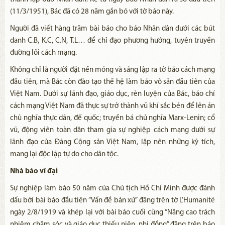
(11/3/1951), Bác đã có 28 năm gắn bó với tờ báo này.
Người đã viết hàng trăm bài báo cho báo Nhân dân dưới các bút
danh C.B, K.C, C.N, T.L… để chỉ đạo phương hướng, tuyên truyền
đường lối cách mạng.
Không chỉ là người đặt nền móng và sáng lập ra tờ báo cách mạng
đầu tiên, mà Bác còn đào tạo thế hệ làm báo vô sản đầu tiên của
Việt Nam. Dưới sự lãnh đạo, giáo dục, rèn luyện của Bác, báo chí
cách mạng Việt Nam đã thực sự trở thành vũ khí sắc bén để lên án
chủ nghĩa thực dân, đế quốc; truyền bá chủ nghĩa Marx-Lenin; cổ
vũ, động viên toàn dân tham gia sự nghiệp cách mạng dưới sự
lãnh đạo của Đảng Cộng sản Việt Nam, lập nên những kỳ tích,
mang lại độc lập tự do cho dân tộc.
Nhà báo vĩ đại
Sự nghiệp làm báo 50 năm của Chủ tịch Hồ Chí Minh được đánh
dấu bởi bài báo đầu tiên “Vấn đề bản xứ” đăng trên tờ L’Humanité
ngày 2/8/1919 và khép lại với bài báo cuối cùng “Nâng cao trách
nhiệm chăm sóc và giáo dục thiếu niên, nhi đồng” đăng trên báo