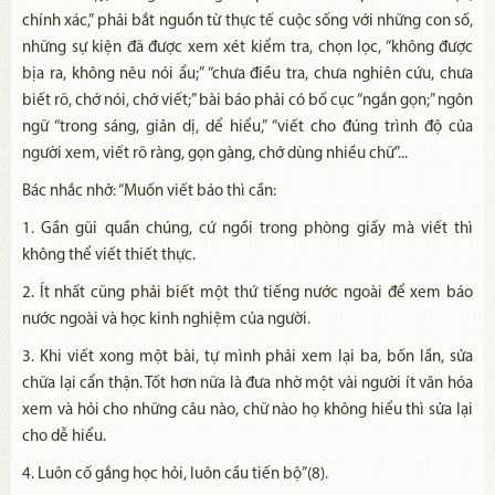
chính xác,” phải bắt nguồn từ thực tế cuộc sống với những con số,
những sự kiện đã được xem xét kiểm tra, chọn lọc, “không được
bịa ra, không nêu nói ẩu;” “chưa điều tra, chưa nghiên cứu, chưa
biết rõ, chớ nói, chớ viết;” bài báo phải có bố cục “ngắn gọn;” ngôn
ngữ “trong sáng, giản dị, dể hiểu,” “viết cho đúng trình độ của
người xem, viết rõ ràng, gọn gàng, chớ dùng nhiều chữ”...
Bác nhắc nhở: “Muốn viết báo thì cần:
1. Gần gũi quần chúng, cứ ngồi trong phòng giấy mà viết thì
không thể viết thiết thực.
2. Ít nhất cũng phải biết một thứ tiếng nước ngoài để xem báo
nước ngoài và học kinh nghiệm của người.
3. Khi viết xong một bài, tự mình phải xem lại ba, bốn lần, sửa
chữa lại cẩn thận. Tốt hơn nữa là đưa nhờ một vài người ít văn hóa
xem và hỏi cho những câu nào, chữ nào họ không hiểu thì sửa lại
cho dễ hiểu.
4. Luôn cố gắng học hỏi, luôn cầu tiến bộ”(8).