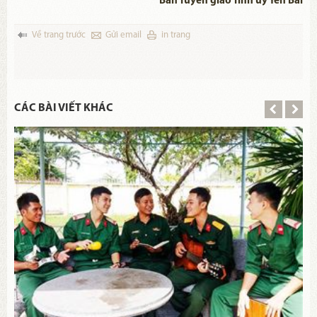
Ban Tuyên giáo Tỉnh ủy Yên Bái
Về trang trước
Gửi email
in trang
CÁC BÀI VIẾT KHÁC