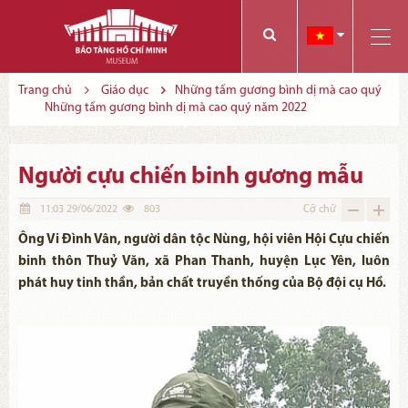
Các bạn có thể đăng ký tham quan trực tuyến bằng cách điền vào các thông tin sau và gửi cho chúng tôi:
Tính năng này Bảo tàng đang triển khai và hoàn thiện trong thời gian sắp tới. Để mua vé tham quan Bảo tàng, Quý khách vui lòng liên hệ đến số điện thoại:
Trang chủ
Giáo dục
Những tấm gương bình dị mà cao quý
Những tấm gương bình dị mà cao quý năm 2022
Người cựu chiến binh gương mẫu
11:03 29/06/2022
803
Cỡ chữ
Ông Vi Đình Vân, người dân tộc Nùng, hội viên Hội Cựu chiến
binh thôn Thuỷ Văn, xã Phan Thanh, huyện Lục Yên, luôn
phát huy tinh thần, bản chất truyền thống của Bộ đội cụ Hồ.