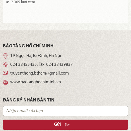
2.365 lượt xem
BẢO TÀNG HỒ CHÍ MINH
19 Ngọc Hà, Ba Đình, Hà Nội
024 38455435
, Fax:
024 38439837
truyenthong.bthcm@gmail.com
www.baotanghochiminh.vn
ĐĂNG KÝ NHẬN BẢN TIN
Gửi