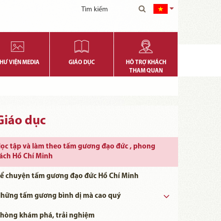
HƯ VIỆN MEDIA
GIÁO DỤC
HỖ TRỢ KHÁCH
THAM QUAN
Giáo dục
ọc tập và làm theo tấm gương đạo đức , phong
ách Hồ Chí Minh
ể chuyện tấm gương đạo đức Hồ Chí Minh
hững tấm gương bình dị mà cao quý
Những tấm gương bình dị mà cao quý năm 2023
Những tấm gương bình dị mà cao quý năm 2024
Những tấm gương bình dị mà cao quý năm 2025
Những tấm gương bình dị mà cao quý năm 2026
Những tấm gương bình dị mà cao quý năm 2022
hòng khám phá, trải nghiệm