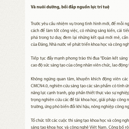
Và nuôi dưỡng, bồi đắp nguồn lực trí tuệ
Trước yêu cầu nhiệm vụ trong tình hình mới, để mỗi n
cách để làm tốt công việc, có những sáng kiến, cải ti
phá trong tư duy, đem lại những kết quả mới mẻ, cần t
của Ðảng, Nhà nước về phát triển khoa học và công nghệ
Tiếp tục đẩy mạnh phong trào thi đua “Ðoàn kết sáng t
cao độ sức sáng tạo của công nhân viên chức, lao động 
Không ngừng quan tâm, khuyến khích động viên các 
CMCN4.0, nghiên cứu sáng tạo các sản phẩm có tính ứng
năng lực cạnh tranh, góp phần thiết thực vào sự nghiệ
trọng nghiên cứu các đề tài khoa học, giải pháp công 
trường, ứng phó biến đổi khí hậu, nông nghiệp công ngh
Tổ chức tốt các cuộc thi sáng tạo khoa học và công nghệ
sáng tạo khoa học và công nghệ Việt Nam. Công bố rộn