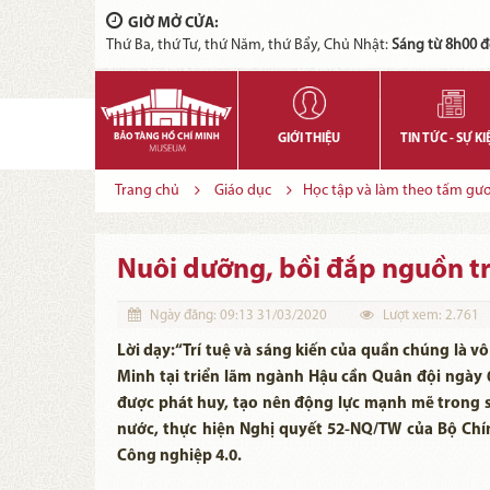
GIỜ MỞ CỬA:
Thứ Ba, thứ Tư, thứ Năm, thứ Bẩy, Chủ Nhật:
Sáng từ 8h00 đ
GIỚI THIỆU
TIN TỨC - SỰ KI
Trang chủ
Giáo dục
Học tập và làm theo tấm gư
Nuôi dưỡng, bồi đắp nguồn trí
Ngày đăng:
09:13 31/03/2020
Lượt xem:
2.761
Lời dạy:“Trí tuệ và sáng kiến của quần chúng là vô
Minh tại triển lãm ngành Hậu cần Quân đội ngày 
được phát huy, tạo nên động lực mạnh mẽ trong 
nước, thực hiện Nghị quyết 52-NQ/TW của Bộ Chín
Công nghiệp 4.0.