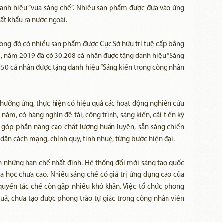
danh hiệu “vua sáng chế”. Nhiều sản phẩm được đưa vào ứng
ất khẩu ra nước ngoài.
rong đó có nhiều sản phẩm được Cục Sở hữu trí tuệ cấp bằng
i, năm 2019 đã có 30.208 cá nhân được tặng danh hiệu “Sáng
.150 cá nhân được tặng danh hiệu “Sáng kiến trong công nhân
c hưởng ứng, thực hiện có hiệu quả các hoạt động nghiên cứu
năm, có hàng nghìn đề tài, công trình, sáng kiến, cải tiến kỹ
, góp phần nâng cao chất lượng huấn luyện, sẵn sàng chiến
dân cách mạng, chính quy, tinh nhuệ, từng bước hiện đại.
còn những hạn chế nhất định. Hệ thống đổi mới sáng tạo quốc
a học chưa cao. Nhiều sáng chế có giá trị ứng dụng cao của
quyền tác chế còn gặp nhiều khó khăn. Việc tổ chức phong
quả, chưa tạo được phong trào tự giác trong công nhân viên