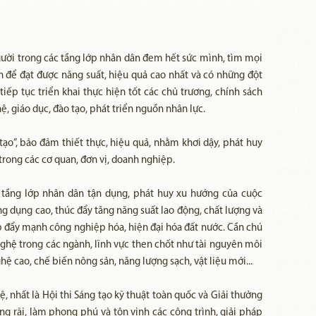
gười trong các tầng lớp nhân dân đem hết sức mình, tìm mọi
ến để đạt được năng suất, hiệu quả cao nhất và có những đột
iếp tục triển khai thực hiện tốt các chủ trương, chính sách
, giáo dục, đào tạo, phát triển nguồn nhân lực.
ạo”, bảo đảm thiết thực, hiệu quả, nhằm khơi dậy, phát huy
trong các cơ quan, đơn vị, doanh nghiệp.
tầng lớp nhân dân tận dụng, phát huy xu hướng của cuộc
 dụng cao, thúc đẩy tăng năng suất lao động, chất lượng và
p đẩy mạnh công nghiệp hóa, hiện đại hóa đất nước. Cần chú
nghệ trong các ngành, lĩnh vực then chốt như tài nguyên môi
ệ cao, chế biến nông sản, năng lượng sạch, vật liệu mới...
, nhất là Hội thi Sáng tạo kỹ thuật toàn quốc và Giải thưởng
g rãi, làm phong phú và tôn vinh các công trình, giải pháp