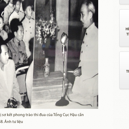
H
T
T
hị sơ kết phong trào thi đua của Tổng Cục Hậu cần
8. Ảnh tư liệu