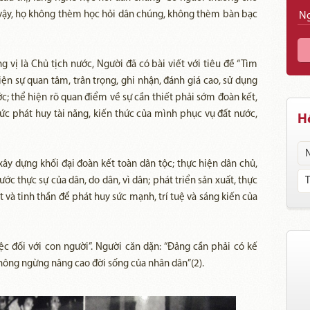
 Vì vậy, họ không thèm học hỏi dân chúng, không thèm bàn bạc
vị là Chủ tịch nước, Người đã có bài viết với tiêu đề “Tìm
iện sự quan tâm, trân trọng, ghi nhận, đánh giá cao, sử dụng
ớc; thể hiện rõ quan điểm về sự cần thiết phải sớm đoàn kết,
thức phát huy tài năng, kiến thức của mình phục vụ đất nước,
Hồ
ây dựng khối đại đoàn kết toàn dân tộc; thực hiện dân chủ,
 thực sự của dân, do dân, vì dân; phát triển sản xuất, thực
và tinh thần để phát huy sức mạnh, trí tuệ và sáng kiến của
iệc đối với con người”. Người căn dặn: “Đảng cần phải có kế
không ngừng nâng cao đời sống của nhân dân”(2).