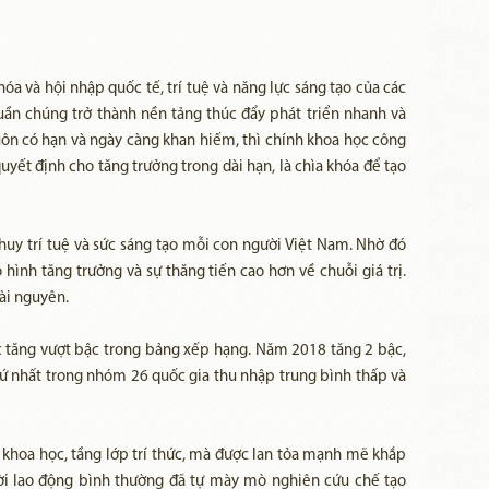
a và hội nhập quốc tế, trí tuệ và năng lực sáng tạo của các
uần chúng trở thành nền tảng thúc đẩy phát triển nhanh và
uôn có hạn và ngày càng khan hiếm, thì chính khoa học công
yết định cho tăng trưởng trong dài hạn, là chìa khóa để tạo
huy trí tuệ và sức sáng tạo mỗi con người Việt Nam. Nhờ đó
ình tăng trưởng và sự thăng tiến cao hơn về chuỗi giá trị.
ài nguyên.
ục tăng vượt bậc trong bảng xếp hạng. Năm 2018 tăng 2 bậc,
ứ nhất trong nhóm 26 quốc gia thu nhập trung bình thấp và
à khoa học, tầng lớp trí thức, mà được lan tỏa mạnh mẽ khắp
ười lao động bình thường đã tự mày mò nghiên cứu chế tạo