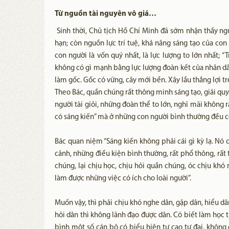
Từ nguồn tài nguyên vô giá…
Sinh thời, Chủ tịch Hồ Chí Minh đã sớm nhận thấy nguồn
hạn; còn nguồn lực trí tuệ, khả năng sáng tạo của con
con người là vốn quý nhất, là lực lượng to lớn nhất; “
không có gì mạnh bằng lực lượng đoàn kết của nhân dân”
làm gốc. Gốc có vững, cây mới bền. Xây lầu thắng lợi t
Theo Bác, quần chúng rất thông minh sáng tạo, giải q
người tài giỏi, những đoàn thể to lớn, nghĩ mãi không r
có sáng kiến” mà ở những con người bình thường đều có
Bác quan niệm “Sáng kiến không phải cái gì kỳ lạ. Nó 
cảnh, những điều kiện bình thường, rất phổ thông, rất t
chúng, lại chịu học, chịu hỏi quần chúng, óc chịu khó n
làm được những việc có ích cho loài người”.
Muốn vậy, thì phải chịu khó nghe dân, gặp dân, hiểu dâ
hỏi dân thì không lãnh đạo được dân. Có biết làm học 
bình một số cán bộ có biểu hiện tự cao tự đại, không