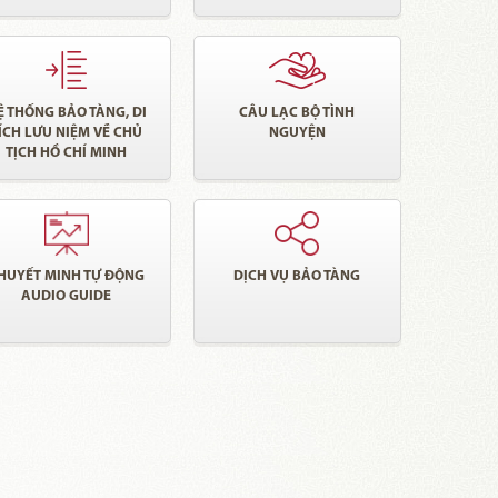
Ệ THỐNG BẢO TÀNG, DI
CÂU LẠC BỘ TÌNH
ÍCH LƯU NIỆM VỀ CHỦ
NGUYỆN
TỊCH HỒ CHÍ MINH
HUYẾT MINH TỰ ĐỘNG
DỊCH VỤ BẢO TÀNG
AUDIO GUIDE