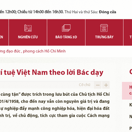
Các bạn có thể đăng ký tham quan trực tuyến bằng cách điền vào các thông tin sau và gửi cho chúng tôi:
Tính năng này Bảo tàng đang triển khai và hoàn thiện trong thời gian sắp tới. Để mua vé tham quan Bảo tàng, Quý khách vui lòng liên hệ đến số điện thoại:
ến 12h00; Chiều từ 14h00 đến 16h30.
Thứ Hai và thứ Sáu:
Đóng cửa
ỆN
NGHIÊN CỨU
BẢO TÀNG 3D
TRƯNG BÀY
T
ơng đạo đức , phong cách Hồ Chí Minh
 tuệ Việt Nam theo lời Bác dạy
Cỡ chữ
H
c
 cùng tận” được trích trong lưu bút của Chủ tịch Hồ Chí
01/4/1958, cho đến nay vẫn còn nguyên giá trị và đang
K
sự nghiệp đẩy mạnh công nghiệp hóa, hiện đại hóa đất
h trị, về chủ động, tích cực tham gia cuộc Cách mạng
N
P