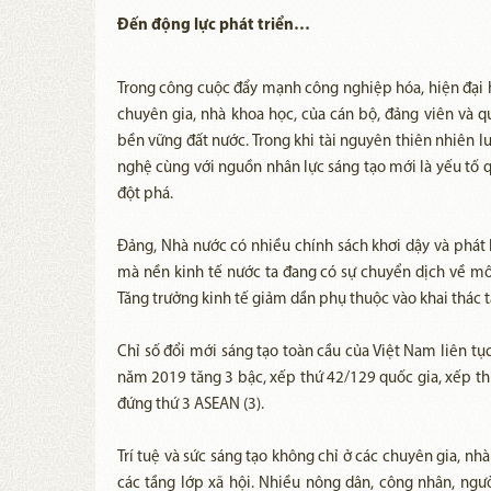
Đến động lực phát triển…
Trong công cuộc đẩy mạnh công nghiệp hóa, hiện đại hó
chuyên gia, nhà khoa học, của cán bộ, đảng viên và q
bền vững đất nước. Trong khi tài nguyên thiên nhiên l
nghệ cùng với nguồn nhân lực sáng tạo mới là yếu tố qu
đột phá.
Đảng, Nhà nước có nhiều chính sách khơi dậy và phát 
mà nền kinh tế nước ta đang có sự chuyển dịch về mô h
Tăng trưởng kinh tế giảm dần phụ thuộc vào khai thác t
Chỉ số đổi mới sáng tạo toàn cầu của Việt Nam liên t
năm 2019 tăng 3 bậc, xếp thứ 42/129 quốc gia, xếp th
đứng thứ 3 ASEAN (3).
Trí tuệ và sức sáng tạo không chỉ ở các chuyên gia, nh
các tầng lớp xã hội. Nhiều nông dân, công nhân, ng