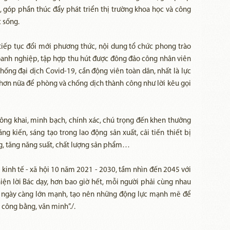
, góp phần thúc đẩy phát triển thị trường khoa học và công
 sống.
 tiếp tục đổi mới phương thức, nội dung tổ chức phong trào
doanh nghiệp, tập hợp thu hút được đông đảo công nhân viên
hống đại dịch Covid-19, cần động viên toàn dân, nhất là lực
 hơn nữa để phòng và chống dịch thành công như lời kêu gọi
công khai, minh bạch, chính xác, chú trọng đến khen thưởng
g kiến, sáng tạo trong lao động sản xuất, cải tiến thiết bị
g, tăng năng suất, chất lượng sản phẩm…
 kinh tế - xã hội 10 năm 2021 - 2030, tầm nhìn đến 2045 với
iện lời Bác dạy, hơn bao giờ hết, mỗi người phải cùng nhau
am ngày càng lớn mạnh, tạo nên những động lực mạnh mẽ để
 công bằng, văn minh”./.