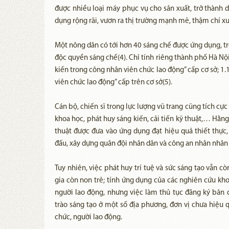
được nhiều loại máy phục vụ cho sản xuất, trở thành 
dụng rộng rãi, vươn ra thị trường mạnh mẽ, thậm chí xu
Một nông dân có tới hơn 40 sáng chế được ứng dụng, t
độc quyền sáng chế(4). Chỉ tính riêng thành phố Hà Nộ
kiến trong công nhân viên chức lao động” cấp cơ sở; 1
viên chức lao động” cấp trên cơ sở(5).
Cán bộ, chiến sĩ trong lực lượng vũ trang cũng tích cự
khoa học, phát huy sáng kiến, cải tiến kỹ thuật,… Hằng 
thuật được đưa vào ứng dụng đạt hiệu quả thiết thực
đấu, xây dựng quân đội nhân dân và công an nhân nhân 
Tuy nhiên, việc phát huy trí tuệ và sức sáng tạo vẫn 
gia còn non trẻ; tính ứng dụng của các nghiên cứu kho
người lao động, nhưng việc làm thủ tục đăng ký bản 
trào sáng tạo ở một số địa phương, đơn vị chưa hiệu 
chức, người lao động.