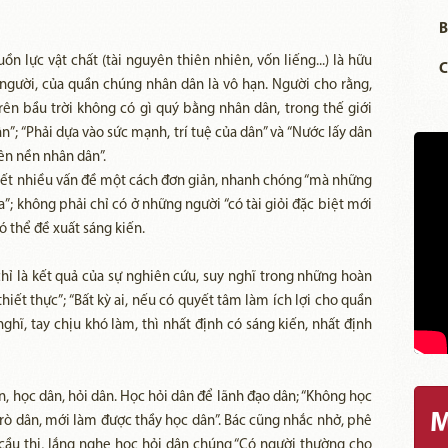
B
 lực vật chất (tài nguyên thiên nhiên, vốn liếng...) là hữu
C
 người, của quần chúng nhân dân là vô hạn. Người cho rằng,
Trên bầu trời không có gì quý bằng nhân dân, trong thế giới
; “Phải dựa vào sức mạnh, trí tuệ của dân” và “Nước lấy dân
rên nền nhân dân”.
uyết nhiều vấn đề một cách đơn giản, nhanh chóng “mà những
a”; không phải chỉ có ở những người “có tài giỏi đặc biệt mới
 thể đề xuất sáng kiến.
chỉ là kết quả của sự nghiên cứu, suy nghĩ trong những hoàn
hiết thực”; “Bất kỳ ai, nếu có quyết tâm làm ích lợi cho quần
ghĩ, tay chịu khó làm, thì nhất định có sáng kiến, nhất định
n, học dân, hỏi dân. Học hỏi dân để lãnh đạo dân; “Không học
M
trò dân, mới làm được thầy học dân”. Bác cũng nhắc nhở, phê
 cầu thị, lắng nghe học hỏi dân chúng “Có người thường cho