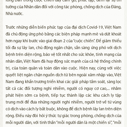
lòng Dân trong cuộc chiến đầy cam go, phức tạp, đem lại sự tin
tưởng của Nhân dân đối với công tác phòng, chống dịch của Đảng,
Nhà nước.
Trước những diễn biến phức tạp của đại dịch Covid-19, Việt Nam
đã chủ động ứng phó bằng các biện pháp mạnh mẽ và dứt khoát
hơn ngay khi bước vào giai đoạn 2 của “cuộc chiến”. Để giảm thiểu
tối đa sự lây lan, chủ động ngăn chặn, sẵn sàng ứng phó với dịch
bệnh trên diện rộng, bảo vệ tốt nhất cho sức khỏe, tính mạng của
nhân dân, Việt Nam đã huy động sức mạnh của cả hệ thống chính
trị, của toàn quân và toàn dân vào cuộc. Hiện nay, cùng với việc
quyết liệt ngăn chặn nguồn dịch từ bên ngoài xâm nhập vào, Việt
Nam đang khẩn trương triển khai các giải pháp tầm soát, sàng lọc
tất cả các đối tượng nghi nhiễm, người có nguy cơ cao,... nhằm
phát hiện sớm ca bệnh, tiếp tục thành lập các khu cách ly tập
trung mới để đưa những người nghi nhiễm, người trở về từ vùng
có dịch vào cách ly bắt buộc, không để dịch bệnh lây lan trên diện
rộng. Điều này đòi hỏi ý thức tự giác trong phòng, chống dịch của
mỗi người dân, với tinh thần “mỗi người dân là một chiến sĩ”, “mỗi