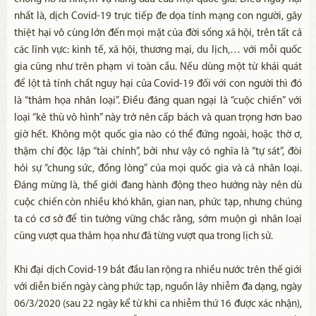
nhất là, dịch Covid-19 trực tiếp đe dọa tính mạng con người, gây
thiệt hại vô cùng lớn đến mọi mặt của đời sống xã hội, trên tất cả
các lĩnh vực: kinh tế, xã hội, thương mại, du lịch,… với mỗi quốc
gia cũng như trên phạm vi toàn cầu. Nếu dùng một từ khái quát
để lột tả tính chất nguy hại của Covid-19 đối với con người thì đó
là “thảm họa nhân loại”. Điều đáng quan ngại là “cuộc chiến” với
loại “kẻ thù vô hình” này trở nên cấp bách và quan trọng hơn bao
giờ hết. Không một quốc gia nào có thể đứng ngoài, hoặc thờ ơ,
thậm chí độc lập “tài chính”, bởi như vậy có nghĩa là “tự sát”, đòi
hỏi sự “chung sức, đồng lòng” của mọi quốc gia và cả nhân loại.
Đáng mừng là, thế giới đang hành động theo hướng này nên dù
cuộc chiến còn nhiều khó khăn, gian nan, phức tạp, nhưng chúng
ta có cơ sở để tin tưởng vững chắc rằng, sớm muộn gì nhân loại
cũng vượt qua thảm họa như đã từng vượt qua trong lịch sử.
Khi đại dịch Covid-19 bắt đầu lan rộng ra nhiều nước trên thế giới
với diễn biến ngày càng phức tạp, nguồn lây nhiễm đa dạng, ngày
06/3/2020 (sau 22 ngày kể từ khi ca nhiễm thứ 16 được xác nhận),