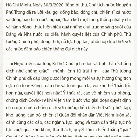
Hồ Chí Minh). Ngày 30/3/2020, Tổng bí thư, Chủ tịch nước Nguyễn
Phú Trọng đã ra Lời kêu gọi đồng bào, đồng chí, chiến sĩ cả nước
và đồng bào ta ở nước ngoài, đoàn kết một lòng, thống nhất ý chí
và hành động, thực hiện hiệu quả những chủ trương sáng suốt của
Đảng và Nhà nước, sự điều hành quyết liệt của Chính phủ, Thủ
tướng Chính phủ; đồng thời, nỗ lực hợp tác, phối hợp kịp thời với
các nước đảm bảo chiến thắng đại dịch này.
Lời Hiệu triệu của Tổng Bí thư, Chủ tịch nước và tinh thần “Chống
dịch như chống giặc” - mệnh lệnh từ trái tim - của Thủ tướng
Chính phủ đã đáp ứng được lòng mong mỏi và sự hưởng ứng tích
cực của toàn Đảng, toàn dân và toàn quân ta, với khí thế “thần tốc
hơn nữa, quyết liệt hơn nữa”. Ý thức rất cao về nhiệm vụ phòng,
chống dịch Covid-19 khi Việt Nam bước vào giai đoạn quyết định
của cuộc chiến chống dịch với những diễn biến hết sức phức tạp,
khó lường, cán bộ, chiến sĩ Quân đội nhân dân Việt Nam luôn sát
cánh cùng các cấp, các ngành, lực lượng và toàn dân tiếp tục nỗ
lực vượt qua khó khăn, thử thách, quyết tâm chiến thắng “giặc”