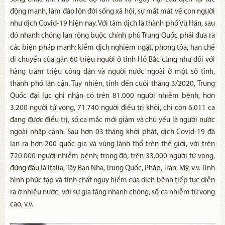
động mạnh, làm đảo lộn đời sống xã hội, sự mất mát về con người
như dịch Covid-19 hiện nay. Với tâm dịch là thành phố Vũ Hán, sau
đó nhanh chóng lan rộng buộc chính phủ Trung Quốc phải đưa ra
các biện pháp mạnh: kiểm dịch nghiêm ngặt, phong tỏa, hạn chế
di chuyển của gần 60 triệu người ở tỉnh Hồ Bắc cũng như đối với
hàng trăm triệu công dân và người nước ngoài ở một số tỉnh,
thành phố lân cận. Tuy nhiên, tính đến cuối tháng 3/2020, Trung
Quốc đại lục ghi nhận có trên 81.000 người nhiễm bệnh, hơn
3.200 người tử vong, 71.740 người điều trị khỏi, chỉ còn 6.011 ca
đang được điều trị, số ca mắc mới giảm và chủ yếu là người nước
ngoài nhập cảnh. Sau hơn 03 tháng khởi phát, dịch Covid-19 đã
lan ra hơn 200 quốc gia và vùng lãnh thổ trên thế giới, với trên
720.000 người nhiễm bệnh; trong đó, trên 33.000 người tử vong,
đứng đầu là Italia, Tây Ban Nha, Trung Quốc, Pháp, Iran, Mỹ, v.v. Tình
hình phức tạp và tính chất nguy hiểm của dịch bệnh tiếp tục diễn
ra ở nhiều nước, với sự gia tăng nhanh chóng, số ca nhiễm tử vong
cao, v.v.