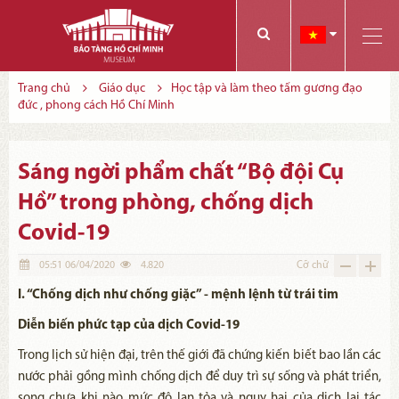
Các bạn có thể đăng ký tham quan trực tuyến bằng cách điền vào các thông tin sau và gửi cho chúng tôi:
Tính năng này Bảo tàng đang triển khai và hoàn thiện trong thời gian sắp tới. Để mua vé tham quan Bảo tàng, Quý khách vui lòng liên hệ đến số điện thoại:
Trang chủ
Giáo dục
Học tập và làm theo tấm gương đạo
đức , phong cách Hồ Chí Minh
Sáng ngời phẩm chất “Bộ đội Cụ
Hồ” trong phòng, chống dịch
Covid-19
05:51 06/04/2020
4.820
Cỡ chữ
I. “Chống dịch như chống giặc” - mệnh lệnh từ trái tim
Diễn biến phức tạp của dịch Covid-19
Trong lịch sử hiện đại, trên thế giới đã chứng kiến biết bao lần các
nước phải gồng mình chống dịch để duy trì sự sống và phát triển,
song chưa khi nào mức độ lan tỏa và nguy hại của dịch lại tác