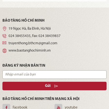
BẢO TÀNG HỒ CHÍ MINH
19 Ngọc Hà, Ba Đình, Hà Nội
024 38455435
, Fax:
024 38439837
truyenthong.bthcm@gmail.com
www.baotanghochiminh.vn
ĐĂNG KÝ NHẬN BẢN TIN
Gửi
BẢO TÀNG HỒ CHÍ MINH TRÊN MẠNG XÃ HỘI
Facebook
youtube