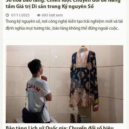
Số hóa Bảo tàng: Chiến lược Chuyển đổi để Nâng
tầm Giá trị Di sản trong Kỷ nguyên Số
07/11/2025
693 lượt xem
Trong kỷ nguyên số, nơi công nghệ kiến tạo trải nghiệm mới và tái
định nghĩa mọi tương tác, bảo tàng không thể đứng ngoài cuộc.
Đã qua rồi thời bảo tàng chỉ là không gian tĩnh tại, bảo tàng ngày
nay đang chuyển mình thành trung tâm tri thức sống động, cánh
cổng kết nối quá khứ với tương lai công nghệ. Số hóa bảo tàng,
không chỉ là yêu cầu cấp thiết bảo vệ di sản khỏi bào mòn thời
gian, mà còn là chiến lược đột phá, kiến tạo trải nghiệm chưa
từng có và tối ưu hóa quản lý di sản trong kỷ nguyên kết nối toàn
cầu.
Bảo tàng Lịch sử Quốc gia: Chuyển đổi số hiệu