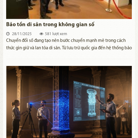
Bảo tồn di sản trong không gian số
28/11/2025
581 lượt xem
Chuyển đổi số đang tạo nên bước chuyển mạnh mẽ trong cách
thức gìn giữ và lan tỏa di sản. Từ lưu trữ quốc gia đến hệ thống bảo
tàng, di tích, các cơ quan quản lý đều chủ động ứng dụng công
nghệ để gìn giữ những giá trị văn hóa, lịch sử và đưa chúng đến
gần hơn với công chúng hiện đại.