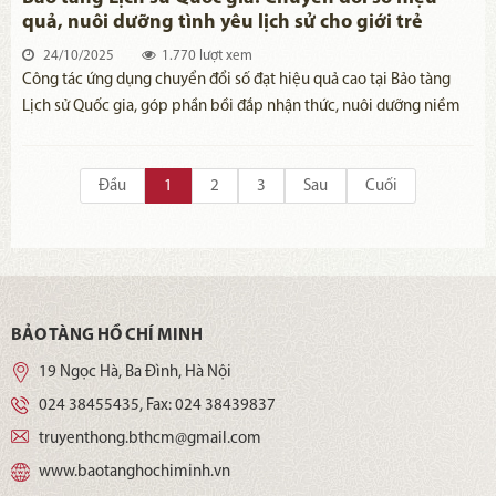
quả, nuôi dưỡng tình yêu lịch sử cho giới trẻ
24/10/2025
1.770 lượt xem
Công tác ứng dụng chuyển đổi số đạt hiệu quả cao tại Bảo tàng
Lịch sử Quốc gia, góp phần bồi đắp nhận thức, nuôi dưỡng niềm
yêu thích về lịch sử.
Đầu
1
2
3
Sau
Cuối
BẢO TÀNG HỒ CHÍ MINH
19 Ngọc Hà, Ba Đình, Hà Nội
024 38455435
, Fax:
024 38439837
truyenthong.bthcm@gmail.com
www.baotanghochiminh.vn