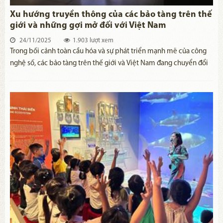
Xu hướng truyền thông của các bảo tàng trên thế
giới và những gợi mở đối với Việt Nam
24/11/2025
1.903 lượt xem
Trong bối cảnh toàn cầu hóa và sự phát triển mạnh mẽ của công
nghệ số, các bảo tàng trên thế giới và Việt Nam đang chuyển đổi
mạnh mẽ về cách thức truyền thông và tiếp cận công chúng. Xu
hướng truyền thông của các bảo tàng hiện nay tập trung vào việc
tận dụng công nghệ số và mạng xã hội để tạo sự kết nối mạnh mẽ
hơn với cộng đồng.