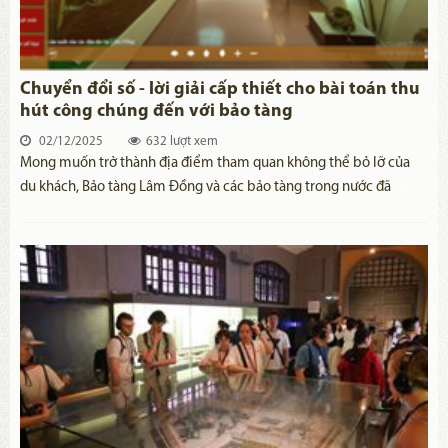
Chuyển đổi số - lời giải cấp thiết cho bài toán thu
hút công chúng đến với bảo tàng
02/12/2025
632 lượt xem
Mong muốn trở thành địa điểm tham quan không thể bỏ lỡ của
du khách, Bảo tàng Lâm Đồng và các bảo tàng trong nước đã
không ngừng nỗ lực thay đổi suy nghĩ của công chúng về sự “khô
cứng” của bảo tàng, để khoác lên mình chiếc áo mới thông qua
việc đa dạng hóa các trải nghiệm. Trong đó, việc ứng dụng công
nghệ số đã tạo ra bước ngoặt, đáo ứng xu thế phát triển và thu hút
công chúng.