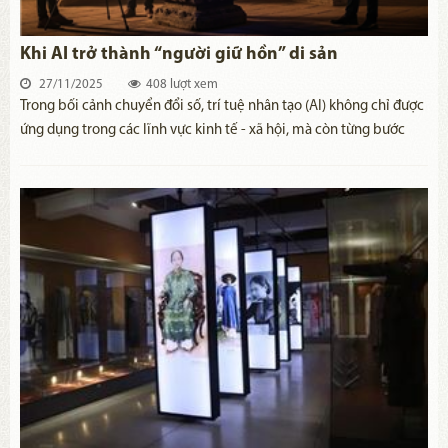
Khi AI trở thành “người giữ hồn” di sản
27/11/2025
408 lượt xem
Trong bối cảnh chuyển đổi số, trí tuệ nhân tạo (AI) không chỉ được
ứng dụng trong các lĩnh vực kinh tế - xã hội, mà còn từng bước
tham gia vào công tác bảo tồn, phát huy giá trị di sản văn hóa.
Những ứng dụng mới của AI đang góp phần gìn giữ, lan tỏa và làm
sống động di sản trong đời sống đương đại.