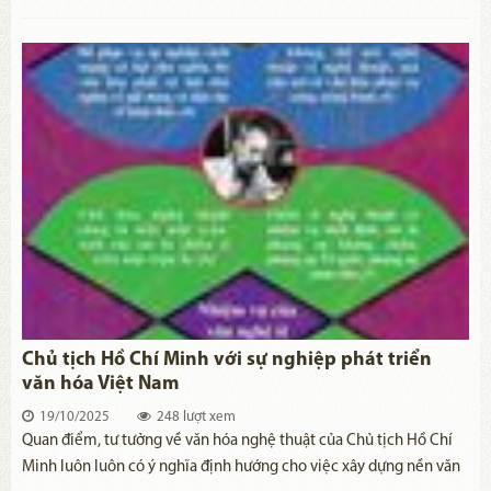
lý nhân văn được kết tinh từ truyền thống, văn hóa của dân tộc
Việt Nam, mang giá trị thời đại sâu sắc. Trong kỷ nguyên vươn
mình của dân tộc, cần tiếp tục nghiên cứu, vận dụng sáng tạo tư
tưởng Hồ Chí Minh về giải phóng con người - kim chỉ nam để
Đảng và Nhà nước ta hoàn thành nhiệm vụ xây dựng con người
Việt Nam phát triển toàn diện, tạo nền tảng cho xã hội phát triển
bền vững, tiến bộ và hạnh phúc.
Chủ tịch Hồ Chí Minh với sự nghiệp phát triển
văn hóa Việt Nam
19/10/2025
248 lượt xem
​Quan điểm, tư tưởng về văn hóa nghệ thuật của Chủ tịch Hồ Chí
Minh luôn luôn có ý nghĩa định hướng cho việc xây dựng nền văn