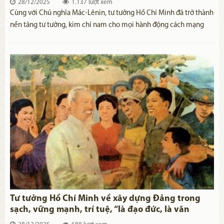
28/12/2025
1.137 lượt xem
​Cùng với Chủ nghĩa Mác-Lênin, tư tưởng Hồ Chí Minh đã trở thành
nền tảng tư tưởng, kim chỉ nam cho mọi hành động cách mạng
của Đảng. Thấy rõ giá trị, sức sống tư tưởng Hồ Chí Minh, trong
thời gian qua, các thế lực thù địch, phản động và cơ hội chính trị
không ngừng tung ra những luận điệu sai trái, xuyên tạc, phủ nhận
tư tưởng của Người.
Tư tưởng Hồ Chí Minh về xây dựng Đảng trong
sạch, vững mạnh, trí tuệ, “là đạo đức, là văn
minh” và việc vận dụng xây dựng, chỉnh đốn