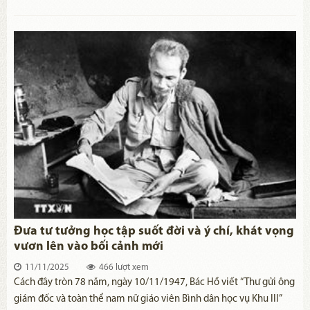
nhân dân, từ đó vận động nhân dân đồng lòng thực hiện, vì mục
tiêu xây dựng, bảo vệ và phát triển đất nước. Sinh thời, Chủ tịch
Hồ Chí Minh luôn đề cao và chỉ rõ vai trò, yêu cầu cốt lõi của công
tác tuyên truyền. Trong bối cảnh hội nhập, chuyển đổi số và phát
triển kinh tế - xã hội hiện nay, việc nghiên cứu, vận dụng sáng tạo
quan điểm, chỉ dẫn của Người về công tác tuyên truyền có ý nghĩa
quan trọng.
Đưa tư tưởng học tập suốt đời và ý chí, khát vọng
vươn lên vào bối cảnh mới
11/11/2025
466 lượt xem
​Cách đây tròn 78 năm, ngày 10/11/1947, Bác Hồ viết “Thư gửi ông
giám đốc và toàn thể nam nữ giáo viên Bình dân học vụ Khu III”