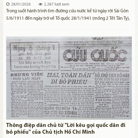
28/01/2026
2.287 lượt xem
Trong suốt hành trình tìm đường cứu nước kể từ ngày rời Sài Gòn
5/6/1911 đến ngày trở về Tổ quốc 28/1/1941 (mồng 2 Tết Tân Tỵ),
Nguyễn Tất Thành - Nguyễn Ái Quốc - Hồ Chí Minh đã sống, làm
việc, hoạt động cách mạng ở 27 nước, trong đó có các nước: Pháp,
Mỹ, Anh, Đức, Liên Xô, Thái Lan, Trung Quốc.
Thông điệp dân chủ từ "Lời kêu gọi quốc dân đi
bỏ phiếu" của Chủ tịch Hồ Chí Minh