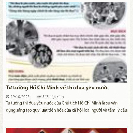
của cách mạng Việt Nam.
Tư tưởng Hồ Chí Minh về thi đua yêu nước
19/10/2025
348 lượt xem
​Tư tưởng thi đua yêu nước của Chủ tịch Hồ Chí Minh là sự vận
dụng sáng tạo quy luật tiến hóa của xã hội loài người và tâm lý cầu
tiến bộ của con người vào thực tiễn Việt Nam. Đồng thời, phát
huy truyền thống yêu nước, ý chí kiên cường, anh dũng chống
giặc ngoại xâm và tinh thần lao động cần cù, sáng tạo, vượt mọi