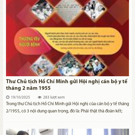
khó khăn để xây dựng đất nước giàu mạnh.
Thư Chủ tịch Hồ Chí Minh gửi Hội nghị cán bộ y tế
tháng 2 năm 1955
19/10/2025
283 lượt xem
​Trong thư Chủ tịch Hồ Chí Minh gửi Hội nghị của cán bộ y tế tháng
2/1955, có 3 nội dung quan trọng, đó là: Phải thật thà đoàn kết;
thương yêu người bệnh và xây dựng nền y học của ta.