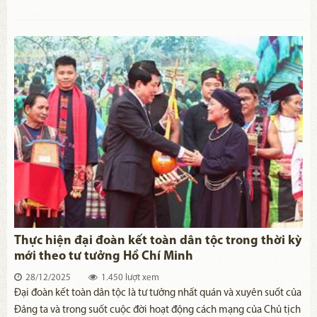
số và miền núi, đồng thời Người luôn nhấn mạnh yêu cầu phát
triển đội ngũ cán bộ ở khu vực này. Là tỉnh có đông đồng bào dân
tộc thiểu số, Nghệ An đã quán triệt sâu sắc tư tưởng của Chủ tịch
Hồ Chí Minh, chú trọng phát triển đội ngũ cán bộ, góp phần xây
“gốc” vững bền để mọi công việc đều thắng lợi.
Thực hiện đại đoàn kết toàn dân tộc trong thời kỳ
mới theo tư tưởng Hồ Chí Minh
28/12/2025
1.450 lượt xem
Đại đoàn kết toàn dân tộc là tư tưởng nhất quán và xuyên suốt của
Đảng ta và trong suốt cuộc đời hoạt động cách mạng của Chủ tịch