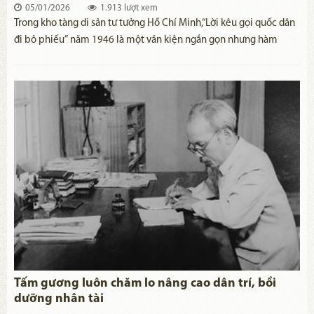
05/01/2026
1.913 lượt xem
Trong kho tàng di sản tư tưởng Hồ Chí Minh,“Lời kêu gọi quốc dân
đi bỏ phiếu” năm 1946 là một văn kiện ngắn gọn nhưng hàm
chứa giá trị lịch sử, chính trị và tư tưởng đặc biệt sâu sắc. Đó
không chỉ là lời vận động nhân dân tham gia cuộc Tổng tuyển cử
đầu tiên trong lịch sử nước Việt Nam độc lập mà còn thể hiện sinh
động quan điểm của Chủ tịch Hồ Chí Minh về dân chủ, quyền làm
chủ của nhân dân, khẳng định con đường dân chủ mà dân tộc Việt
Nam đã lựa chọn ngay từ buổi đầu lập nước.
Tấm gương luôn chăm lo nâng cao dân trí, bồi
dưỡng nhân tài