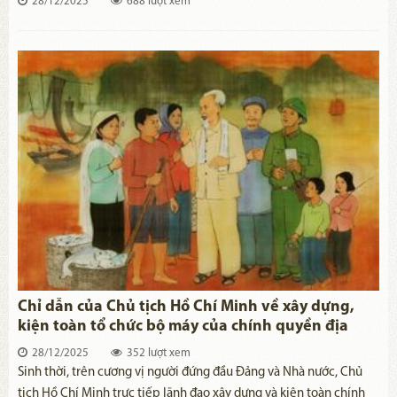
28/12/2025
688 lượt xem
Đảng trong kỷ nguyên mới
Chỉ dẫn của Chủ tịch Hồ Chí Minh về xây dựng,
kiện toàn tổ chức bộ máy của chính quyền địa
phương và ý nghĩa đối với công cuộc sắp xếp tổ
28/12/2025
352 lượt xem
chức bộ máy của chính quyền địa phương hiện
Sinh thời, trên cương vị người đứng đầu Đảng và Nhà nước, Chủ
nay
tịch Hồ Chí Minh trực tiếp lãnh đạo xây dựng và kiện toàn chính