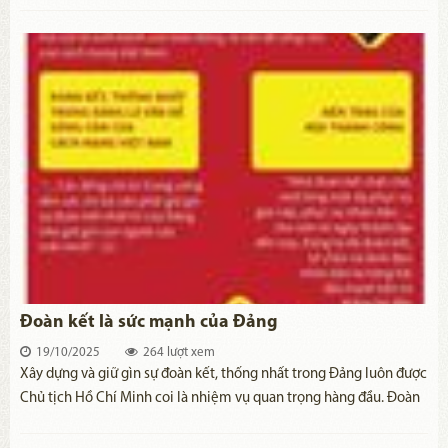
Đảng cầm quyền trong sạch, vững mạnh.
Đoàn kết là sức mạnh của Đảng
19/10/2025
264 lượt xem
​Xây dựng và giữ gìn sự đoàn kết, thống nhất trong Đảng luôn được
Chủ tịch Hồ Chí Minh coi là nhiệm vụ quan trọng hàng đầu. Đoàn
kết, thống nhất không chỉ là vấn đề sinh tử của từng tổ chức đảng
các cấp, mà còn là sinh mệnh của toàn Đảng, là vấn đề sống còn