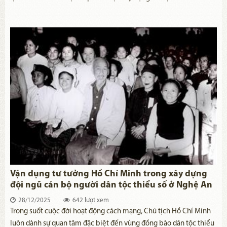
quyền địa phương phù hợp với điều kiện, đặc điểm từng thời kỳ.
Sự vững mạnh của chính quyền địa phương trong mỗi giai đoạn
lịch sử góp phần quan trọng làm nên thắng lợi của các cuộc cách
mạng, khẳng định giá trị to lớn của tư tưởng Hồ Chí Minh về xây
dựng, kiện toàn tổ chức bộ máy. Cuộc cách mạng về tinh gọn tổ
chức bộ máy của hệ thống chính trị hiện nay đang được soi đường
bởi chỉ dẫn toàn diện và sâu sắc theo tư tưởng của Chủ tịch Hồ Chí
Minh.
Vận dụng tư tưởng Hồ Chí Minh trong xây dựng
đội ngũ cán bộ người dân tộc thiểu số ở Nghệ An
28/12/2025
642 lượt xem
​Trong suốt cuộc đời hoạt động cách mạng, Chủ tịch Hồ Chí Minh
luôn dành sự quan tâm đặc biệt đến vùng đồng bào dân tộc thiểu