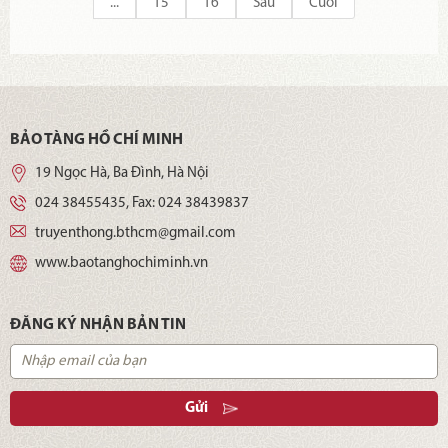
...
15
16
Sau
Cuối
đắn của Đảng, Nhà nước ta. Chúng quy chụp tinh gọn bộ máy là
thiếu cơ sở lý luận và thực tiễn, vì lợi ích nhóm, là thanh trừng nội
bộ… Vạch trần mưu đồ đen tối, thủ đoạn tinh vi, bảo vệ thành quả
cách mạng tinh gọn bộ máy hệ thống chính trị là bảo vệ nền tảng
tư tưởng, đường lối đúng đắn của Đảng.
BẢO TÀNG HỒ CHÍ MINH
19 Ngọc Hà, Ba Đình, Hà Nội
024 38455435
, Fax:
024 38439837
truyenthong.bthcm@gmail.com
www.baotanghochiminh.vn
ĐĂNG KÝ NHẬN BẢN TIN
Gửi