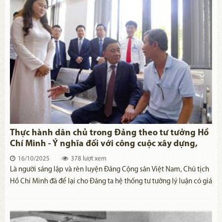
Thực hành dân chủ trong Đảng theo tư tưởng Hồ
Chí Minh - Ý nghĩa đối với công cuộc xây dựng,
chỉnh đốn Đảng hiện nay
16/10/2025
378 lượt xem
​Là người sáng lập và rèn luyện Đảng Cộng sản Việt Nam, Chủ tịch
Hồ Chí Minh đã để lại cho Đảng ta hệ thống tư tưởng lý luận có giá
trị to lớn, trong đó có vấn đề thực hành dân chủ trong Đảng. Trước
yêu cầu, nhiệm vụ trong tình hình mới, việc quán triệt, vận dụng
tư tưởng Hồ Chí Minh về thực hành dân chủ trong Đảng để góp