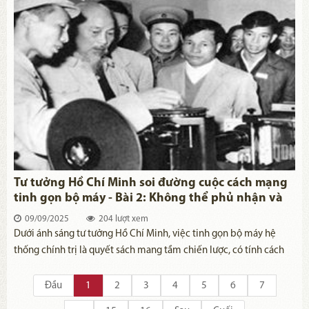
phần tăng cường xây dựng, chỉnh đốn Đảng trong sạch, vững
mạnh, có ý nghĩa đặc biệt quan trọng.
Tư ​tưởng Hồ​ Chí Minh soi đường cuộc cách mạng
tinh gọn bộ máy - ​Bài 2: Không thể phủ nhận và
xuyên tạc​ cuộc cách mạng tinh gọn bộ máy
09/09/2025
204 lượt xem
​Dưới ánh sáng tư tưởng Hồ Chí Minh, việc tinh gọn bộ máy hệ
thống chính trị là quyết sách mang tầm chiến lược, có tính cách
mạng, khoa học. Tuy nhiên, các thế lực thù địch, phản động và
những kẻ cơ hội chính trị đã tung ra luận điệu xuyên tạc, nhằm
Đầu
1
2
3
4
5
6
7
phủ nhận nền tảng tư tưởng của Đảng, bóp méo chủ trương đúng