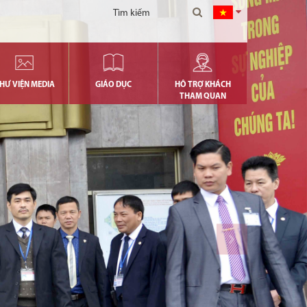
HƯ VIỆN MEDIA
GIÁO DỤC
HỖ TRỢ KHÁCH
THAM QUAN