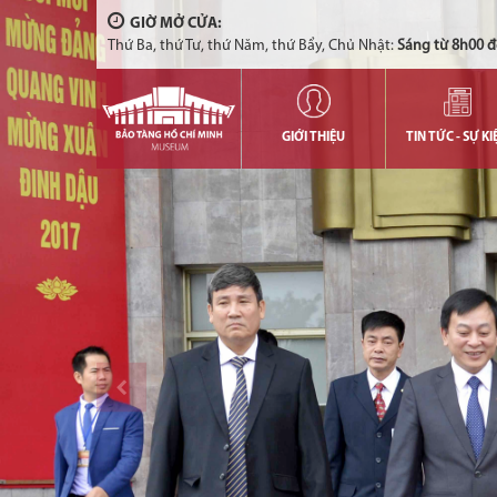
GIỜ MỞ CỬA:
Thứ Ba, thứ Tư, thứ Năm, thứ Bẩy, Chủ Nhật:
Sáng từ 8h00 đ
GIỚI THIỆU
TIN TỨC - SỰ KI