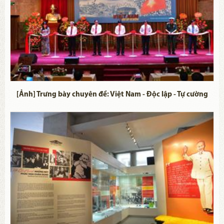
[Ảnh] Trưng bày chuyên đề: Việt Nam - Độc lập - Tự cường