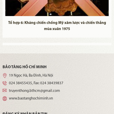
Tổ hợp 6: Kháng chiến chống Mỹ xâm lược và chiến thắng
mùa xuân 1975
BẢO TÀNG HỒ CHÍ MINH
19 Ngọc Hà, Ba Đình, Hà Nội
024 38455435
, Fax:
024 38439837
truyenthong.bthcm@gmail.com
www.baotanghochiminh.vn