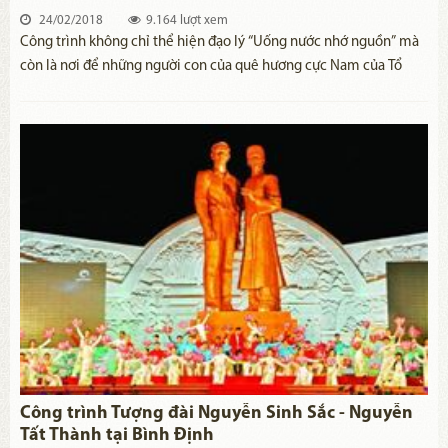
24/02/2018
9.164 lượt xem
Công trình không chỉ thể hiện đạo lý “Uống nước nhớ nguồn” mà
còn là nơi để những người con của quê hương cực Nam của Tổ
quốc đến viếng và thể hiện lòng kính yêu vô hạn đối với vị cha già
của dân tộc.
Công trình Tượng đài Nguyễn Sinh Sắc - Nguyễn
Tất Thành tại Bình Định