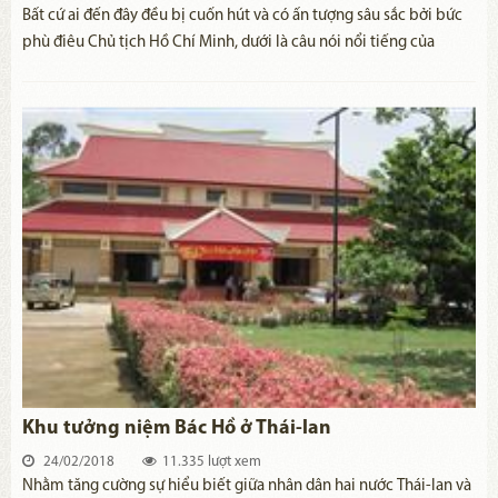
Bất cứ ai đến đây đều bị cuốn hút và có ấn tượng sâu sắc bởi bức
phù điêu Chủ tịch Hồ Chí Minh, dưới là câu nói nổi tiếng của
Người bằng Tiếng Nga: "KHÔNG CÓ GÌ QUÝ HƠN ĐỘC LẬP TỰ
DO".
Khu tưởng niệm Bác Hồ ở Thái-lan
24/02/2018
11.335 lượt xem
Nhằm tăng cường sự hiểu biết giữa nhân dân hai nước Thái-lan và