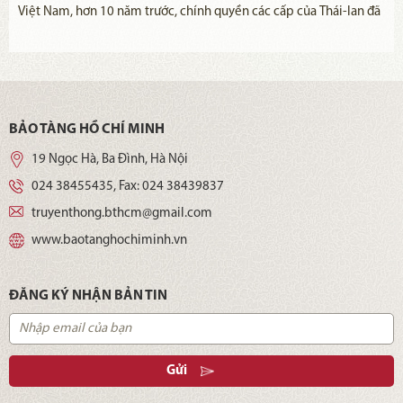
Việt Nam, hơn 10 năm trước, chính quyền các cấp của Thái-lan đã
quyết định và tạo điều kiện cho việc xây dựng khu tưởng niệm
Chủ tịch Hồ Chí Minh tại chính nơi Người đã ở và hoạt động, làm
nơi nghiên cứu, học tập về đời hoạt động cách mạng của Bác Hồ,
góp phần tăng cường sự hiểu biết và mối quan hệ hữu nghị giữa
hai nước
BẢO TÀNG HỒ CHÍ MINH
19 Ngọc Hà, Ba Đình, Hà Nội
024 38455435
, Fax:
024 38439837
truyenthong.bthcm@gmail.com
www.baotanghochiminh.vn
ĐĂNG KÝ NHẬN BẢN TIN
Gửi