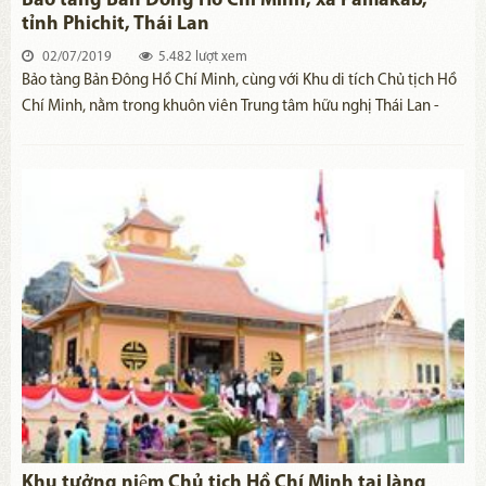
Bảo tàng Bản Đông Hồ Chí Minh, xã Pamakab,
tỉnh Phichit, Thái Lan
02/07/2019
5.482 lượt xem
Bảo tàng Bản Đông Hồ Chí Minh, cùng với Khu di tích Chủ tịch Hồ
Chí Minh, nằm trong khuôn viên Trung tâm hữu nghị Thái Lan -
Việt Nam ở xã Pamakab, tỉnh Phichit, Thái Lan (rộng 6.400m2),
được khởi công xây dựng từ tháng 12/2013, khánh thành vào năm
2018. Bảo tàng gồm hai tầng trưng bày, đây là công trình minh
chứng cho mối quan hệ tốt đẹp và là cơ sở cho việc tăng cường
tình đoàn kết, hợp tác giữa hai nước Việt Nam - Thái Lan.
Khu tưởng niệm Chủ tịch Hồ Chí Minh tại làng