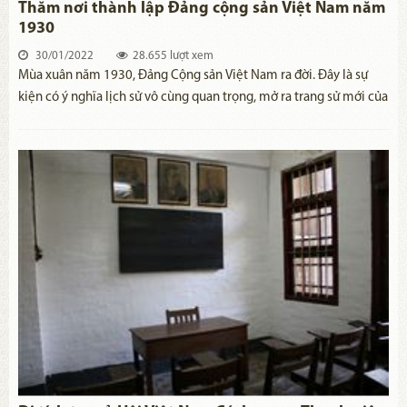
Thăm nơi thành lập Đảng cộng sản Việt Nam năm
1930
30/01/2022
28.655 lượt xem
Mùa xuân năm 1930, Đảng Cộng sản Việt Nam ra đời. Đây là sự
kiện có ý nghĩa lịch sử vô cùng quan trọng, mở ra trang sử mới của
dân tộc Việt Nam. Mọi người Việt Nam đều biết Đảng được thành
lập ở Hồng Kông, song tại địa chỉ cụ thể nào, nhiều năm chưa rõ.