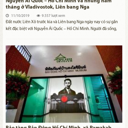
Nguyễn Ái Quốc – Hồ Chí Minh và những năm
tháng ở Vladivostok, Liên bang Nga
11/10/2019
9.557 lượt xem
Đất nước Liên Xô trước kia và Liên bang Nga ngày nay có sự gắn
kết đặc biệt với Nguyễn Ái Quốc – Hồ Chí Minh. Người đã sống,
học tập, làm việc tại đây trong suốt một thời gian dài. Sự gắn bó
cả về thời gian, công việc, đã tạo nên tình cảm thân thiết giữa Chủ
tịch Hồ Chí Minh với những nhà lãnh đạo và nhân dân Liên Xô.
Trong quãng thời gian này, Người đã đến nhiều nơi trên đất nước
của Lênin, sống và làm việc ở nhiều thành phố. Đến nơi đâu Người
cũng để lại những tình cảm tốt đẹp với người dân. Trong đó,
không thể không nhắc tới thành phố Vladivostok.