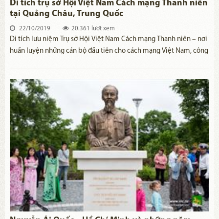
Di tích trụ sở Hội Việt Nam Cách mạng Thanh niên
tại Quảng Châu, Trung Quốc
22/10/2019
20.361 lượt xem
Di tích lưu niệm Trụ sở Hội Việt Nam Cách mạng Thanh niên – nơi
huấn luyện những cán bộ đầu tiên cho cách mạng Việt Nam, công
trình được tu bổ và khánh thành vào ngày 30 tháng 4 năm 2002
nhân dịp kỷ niệm 112 năm ngày sinh Chủ tịch Hồ Chí Minh.