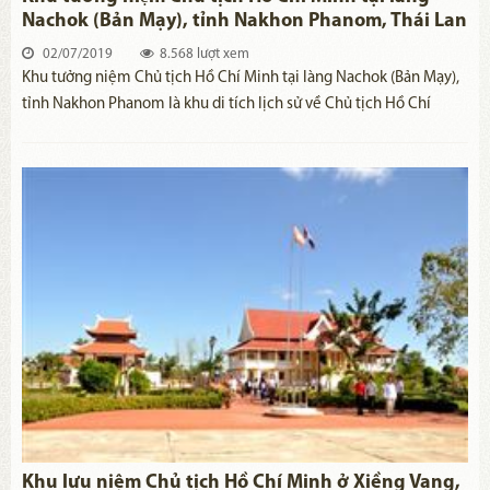
Nachok (Bản Mạy), tỉnh Nakhon Phanom, Thái Lan
02/07/2019
8.568 lượt xem
Khu tưởng niệm Chủ tịch Hồ Chí Minh tại làng Nachok (Bản Mạy),
tỉnh Nakhon Phanom là khu di tích lịch sử về Chủ tịch Hồ Chí
Minh ở Thái Lan, được khánh thành đúng vào dịp kỷ niệm 126
năm ngày sinh của Người (19/05/2016). Nơi đây được coi như một
biểu tượng của sự hợp tác giữa hai quốc gia Việt Nam - Thái Lan.
Khu lưu niệm Chủ tịch Hồ Chí Minh ở Xiềng Vang,