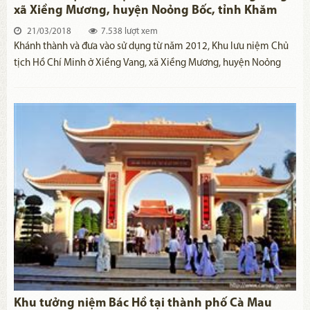
xã Xiềng Mương, huyện Noỏng Bốc, tỉnh Khăm
Muộn, Lào
21/03/2018
7.538 lượt xem
Khánh thành và đưa vào sử dụng từ năm 2012, Khu lưu niệm Chủ
tịch Hồ Chí Minh ở Xiềng Vang, xã Xiềng Mương, huyện Noỏng
Bốc, tỉnh Khăm Muộn là biểu tượng của tình đoàn kết đặc biệt
thủy chung Việt-Lào mà Chủ tịch Hồ Chí Minh và Chủ tịch Cayxỏn
Phôm-vi-hản đã dày công vun đắp.
Khu tưởng niệm Bác Hồ tại thành phố Cà Mau