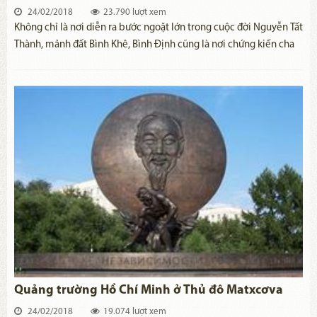
24/02/2018
23.790 lượt xem
Không chỉ là nơi diễn ra bước ngoặt lớn trong cuộc đời Nguyễn Tất
Thành, mảnh đất Bình Khê, Bình Định cũng là nơi chứng kiến cha
con cụ Phó bảng Nguyễn Sinh Sắc sống những ngày sum họp đẹp
đẽ cuối cùng và diễn ra cuộc chia tay lịch sử của hai cha con để rồi
Nguyễn Tất Thành bước vào cuộc hành trình vạn dặm tìm đường
cứu dân, cứu nước và không bao giờ được gặp lại người cha thân
yêu của mình nữa.
Quảng trường Hồ Chí Minh ở Thủ đô Matxcơva
24/02/2018
19.074 lượt xem