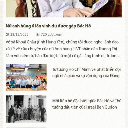
Nữ anh hùng 6 lần vinh dự được gặp Bác Hồ
28/12/2025
720 Lượt xem
​Về xã Khoái Châu (tỉnh Hưng Yên), chúng tôi được nghe lãnh đạo
xã kể về câu chuyện của nữ Anh hùng LLVT nhân dân Trương Thị
Tám với niềm tự hào đặc biệt. Từ một cô gái làng bình dị, Trương
Thị Tám đã trở thành nữ du kích Hoàng Ngân kiên trung, lập chiến
công bằng chính đôi đòn gánh mộc mạc và vinh dự 6 lần được
Tư tưởng Hồ Chí Minh về phát triển đội
ngũ nhà giáo và sự vận dụng của Đảng
gặp Chủ tịch Hồ Chí Minh.
trong giai đoạn hiện nay
Mối liên hệ đặc biệt giữa Bác Hồ và Thủ
tướng đầu tiên của Israel Ben Gurion