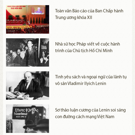
bài viết có giá trị về tình hình kinh tế, chính trị và xã hội ở Đông
Dương. Tuy nhiên, khi tra cứu và đối chiếu với các tài liệu mà tôi
Toàn văn Báo cáo của Ban Chấp hành
Trung ương khóa XII
và các đồng nghiệp ở Bảo tàng Hồ Chí Minh sưu tầm được với bộ
Hồ Chí Minh Toàn tập, tái bản bổ sung lần thứ ba (năm 2011), tôi
nhận thấy hiện vẫn còn khá nhiều tác phẩm của Nguyễn Ái Quốc
viết khi ở nước ngoài vì nhiều lý do khác nhau vẫn chưa được lựa
Nhà sử học Pháp viết về cuộc hành
chọn để bổ sung vào bộ sách quý này.
trình của Chủ tịch Hồ Chí Minh
Tình yêu sách và ngoại ngữ của lãnh tụ
vô sản Vladimir Ilyich Lenin
Sơ thảo luận cương của Lenin soi sáng
con đường cách mạng Việt Nam