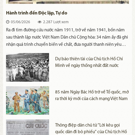
Hành trình đến Độc lập, Tự do
05/06/2026
2.287 Lượt xem
Ra đi tìm đường cứu nước năm 1911, trở về năm 1941, bốn năm
sau thành lập nước Việt Nam Dân chủ Cộng hòa: 34 năm ấy đã ghi
nhận quá trình chuyển biến về chất, đưa người thanh niên yêu
nước Nguyễn Tất Thành trở thành người cộng sản Nguyễn Ái
Quốc, thành lãnh tụ Nguyễn Ái Quốc và thành Chủ tịch Hồ Chí
Dự báo thiên tài của Chủ tịch Hồ Chí
Minh về ngày thống nhất đất nước
Minh.
85 năm Ngày Bác Hồ trở về Tổ quốc, mở
ra thời kỳ mới của cách mạng Việt Nam
Thông điệp dân chủ từ "Lời kêu gọi
quốc dân đi bỏ phiếu" của Chủ tịch Hồ