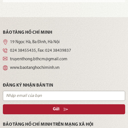
BẢO TÀNG HỒ CHÍ MINH
19 Ngọc Hà, Ba Đình, Hà Nội
024 38455435
, Fax:
024 38439837
truyenthong.bthcm@gmail.com
www.baotanghochiminh.vn
ĐĂNG KÝ NHẬN BẢN TIN
Gửi
BẢO TÀNG HỒ CHÍ MINH TRÊN MẠNG XÃ HỘI