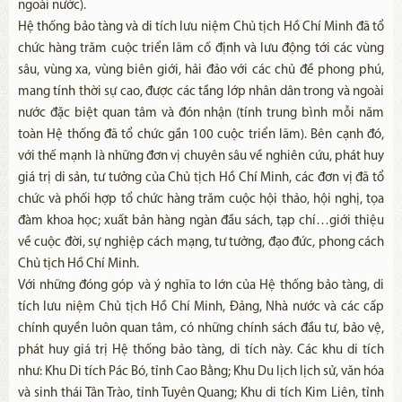
ngoài nước).
Hệ thống bảo tàng và di tích lưu niệm Chủ tịch Hồ Chí Minh đã tổ
chức hàng trăm cuộc triển lãm cố định và lưu động tới các vùng
sâu, vùng xa, vùng biên giới, hải đảo với các chủ đề phong phú,
mang tính thời sự cao, được các tầng lớp nhân dân trong và ngoài
nước đặc biệt quan tâm và đón nhận (tính trung bình mỗi năm
toàn Hệ thống đã tổ chức gần 100 cuộc triển lãm). Bên cạnh đó,
với thế mạnh là những đơn vị chuyên sâu về nghiên cứu, phát huy
giá trị di sản, tư tưởng của Chủ tịch Hồ Chí Minh, các đơn vị đã tổ
chức và phối hợp tổ chức hàng trăm cuộc hội thảo, hội nghị, tọa
đàm khoa học; xuất bản hàng ngàn đầu sách, tạp chí…giới thiệu
về cuộc đời, sự nghiệp cách mạng, tư tưởng, đạo đức, phong cách
Chủ tịch Hồ Chí Minh.
Với những đóng góp và ý nghĩa to lớn của Hệ thống bảo tàng, di
tích lưu niệm Chủ tịch Hồ Chí Minh, Đảng, Nhà nước và các cấp
chính quyền luôn quan tâm, có những chính sách đầu tư, bảo vệ,
phát huy giá trị Hệ thống bảo tàng, di tích này. Các khu di tích
như: Khu Di tích Pác Bó, tỉnh Cao Bằng; Khu Du lịch lịch sử, văn hóa
và sinh thái Tân Trào, tỉnh Tuyên Quang; Khu di tích Kim Liên, tỉnh