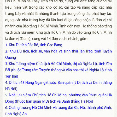
Hồ Chí Minh sau này. Trên cơ sở đó, cùng với việc tăng cường tài
liệu, hiện vật trong các kho cơ sở, cải tạo và nâng cấp các nhà
trưng bày và nhất là những thành tựu trong công tác phát huy tác
dụng, các nhà trưng bày đã lần lượt được công nhận là đơn vị chi
nhánh của Bảo tàng Hồ Chí Minh. Tính đến nay, Hệ thống bảo tàng
và di tích lưu niệm Chủ tịch Hồ Chí Minh do Bảo tàng Hồ Chí Minh
là đơn vị đầu hệ, cùng với 14 đơn vị chi nhánh, gồm:
1. Khu Di tích Pác Bó, tỉnh Cao Bằng
2. Khu Du lịch, lịch sử, văn hóa và sinh thái Tân Trào, tỉnh Tuyên
Quang
3. Khu Tưởng niệm Chủ tịch Hồ Chí Minh, thị xã Nghĩa Lộ, tỉnh Yên
Bái (thuộc Trung tâm Truyền thông và Văn hóa thị xã Nghĩa Lộ, tỉnh
Yên Bái)
4. Di tích 48 Hàng Ngang (thuộc Ban quản lý Di tích và Danh thắng
Hà Nội)
5. Nhà lưu niệm Chủ tịch Hồ Chí Minh, phường Vạn Phúc, quận Hà
Đông (thuộc Ban quản lý Di tích và Danh thắng Hà Nội)
6. Quảng trường Hồ Chí Minh và tượng đài Bác Hồ, thành phố Vinh,
tỉnh Nghệ An