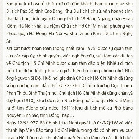
Ban phụ trách và tổ chức mở cửa đón khách tham quan như: Khu
Di tích Pác Bó, tỉnh Cao Bằng; Khu Du lịch lịch sử, văn hóa và sinh
thái Tân Trào, tỉnh Tuyên Quang; Di tích 48 Hàng Ngang, quận Hoàn
Kiếm, Hà Nội; Nhà lưu niệm Chủ tịch Hồ Chí Minh tại phường Vạn
Phúc, quận Hà Đông, Hà Nội và Khu Di tích Kim Liên, tỉnh Nghệ
An.
Khi đất nước hoàn toàn thống nhất năm 1975, được sự quan tâm
của các cấp ủy, chính quyền, việc nghiên cứu, sưu tầm các di tích
về Chủ tịch Hồ Chí Minh được quan tâm đặc biệt. Nhiều di tích
tiếp tục được khôi phục và giới thiệu tới công chúng như: Nhà
ông Nguyễn Sĩ Độ, Huế-nơi gia đình Chủ tịch Hồ Chí Minh đã từng
sống những năm đầu thế kỷ XX; Khu Di tích Trường Dục Thanh,
Phan Thiết, Bình Thuận-nơi Chủ tịch Hồ Chí Minh đã dừng chân và
dạy học (1910); Khu Lưu niệm Nhà Rồng-nơi Chủ tịch Hồ Chí Minh
ra đi tìm đường cứu nước (1911); Khu di tích mộ cụ Phó bảng
Nguyễn Sinh Sắc, tỉnh Đồng Tháp…
Ngày 12/9/1977, Bộ Chính trị ra Nghị quyết số 04/NQ/TW về việc
thành lập Viện Bảo tàng Hồ Chí Minh, trong đó có nhiệm vụ quy
hoạch Hệ thống các chi nhánh của Viện bảo tàng và các di tích lưu