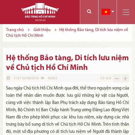
Các bạn có thể đăng ký tham quan trực tuyến bằng cách điền vào các thông tin sau và gửi cho chúng tôi:
Tính năng này Bảo tàng đang triển khai và hoàn thiện trong thời gian sắp tới. Để mua vé tham quan Bảo tàng, Quý khách vui lòng liên hệ đến số điện thoại:
Trang chủ
Giới thiệu
Hệ thống Bảo tàng, Di tích lưu niệm về
Chủ tịch Hồ Chí Minh
Hệ thống Bảo tàng, Di tích lưu niệm
về Chủ tịch Hồ Chí Minh
11:57 03/08/2018
40.852
Cỡ chữ
Sau ngày Chủ tịch Hồ Chí Minh qua đời, thể theo nguyện vọng của
toàn thể nhân dân muốn được lưu giữ những kỷ vật của Người,
cùng với việc thành lập Ban Phụ trách xây dựng Bảo tàng Hồ Chí
Minh, Bộ Chính trị Ban Chấp hành Trung ương Đảng Lao động Việt
Nam đã cho phép khôi phục các khu lưu niệm, xây dựng các nhà
trưng bày bổ sung di tích về Chủ tịch Hồ Chí Minh. Trên tinh thần
đó, một số địa phương có di tích lưu niệm về Người đã thành lập