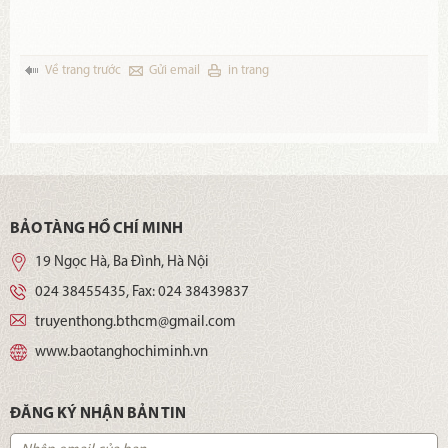
Về trang trước
Gửi email
in trang
BẢO TÀNG HỒ CHÍ MINH
19 Ngọc Hà, Ba Đình, Hà Nội
024 38455435
, Fax:
024 38439837
truyenthong.bthcm@gmail.com
www.baotanghochiminh.vn
ĐĂNG KÝ NHẬN BẢN TIN