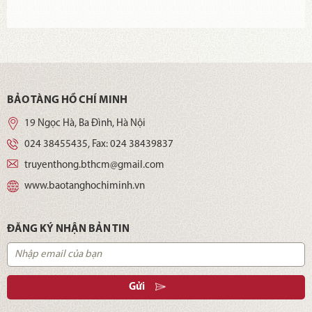
BẢO TÀNG HỒ CHÍ MINH
19 Ngọc Hà, Ba Đình, Hà Nội
024 38455435
, Fax:
024 38439837
truyenthong.bthcm@gmail.com
www.baotanghochiminh.vn
ĐĂNG KÝ NHẬN BẢN TIN
Gửi