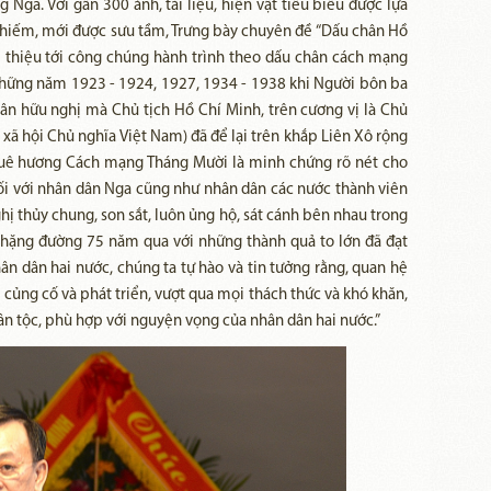
 Nga. Với gần 300 ảnh, tài liệu, hiện vật tiêu biểu được lựa
uý hiếm, mới được sưu tầm, Trưng bày chuyên đề “Dấu chân Hồ
 thiệu tới công chúng hành trình theo dấu chân cách mạng
hững năm 1923 - 1924, 1927, 1934 - 1938 khi Người bôn ba
ân hữu nghị mà Chủ tịch Hồ Chí Minh, trên cương vị là Chủ
xã hội Chủ nghĩa Việt Nam) đã để lại trên khắp Liên Xô rộng
quê hương Cách mạng Tháng Mười là minh chứng rõ nét cho
đối với nhân dân Nga cũng như nhân dân các nước thành viên
ị thủy chung, son sắt, luôn ủng hộ, sát cánh bên nhau trong
chặng đường 75 năm qua với những thành quả to lớn đã đạt
ân dân hai nước, chúng ta tự hào và tin tưởng rằng, quan hệ
c củng cố và phát triển, vượt qua mọi thách thức và khó khăn,
ân tộc, phù hợp với nguyện vọng của nhân dân hai nước.”