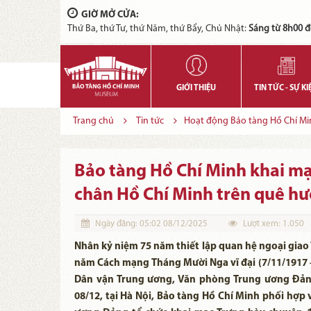
GIỜ MỞ CỬA:
Thứ Ba, thứ Tư, thứ Năm, thứ Bẩy, Chủ Nhật:
Sáng từ 8h00 đ
GIỚI THIỆU
TIN TỨC - SỰ KI
Trang chủ
Tin tức
Hoạt động Bảo tàng Hồ Chí Mi
Bảo tàng Hồ Chí Minh khai m
chân Hồ Chí Minh trên quê h
Ngày đăng:
05:02 08/12/2025
Lượt xem:
1.050
Nhân kỷ niệm 75 năm thiết lập quan hệ ngoại giao 
năm Cách mạng Tháng Mười Nga vĩ đại (7/11/1917 - 
Dân vận Trung ương, Văn phòng Trung ương Đảng
08/12, tại Hà Nội, Bảo tàng Hồ Chí Minh phối hợp 