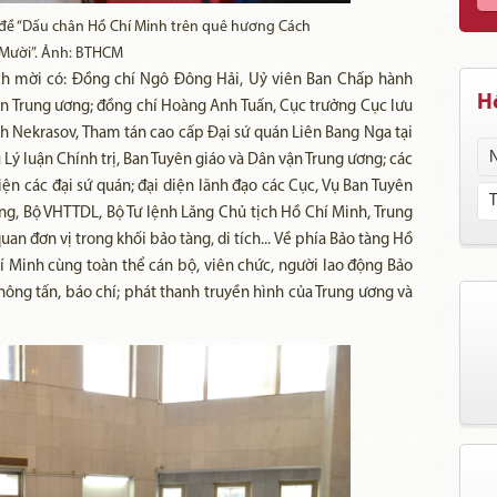
đề “Dấu chân Hồ Chí Minh trên quê hương Cách
Mười”. Ảnh: BTHCM
ch mời có: Đồng chí Ngô Đông Hải, Uỷ viên Ban Chấp hành
Hồ
n Trung ương; đồng chí Hoàng Anh Tuấn, Cục trưởng Cục lưu
h Nekrasov, Tham tán cao cấp Đại sứ quán Liên Bang Nga tại
ý luận Chính trị, Ban Tuyên giáo và Dân vận Trung ương; các
ện các đại sứ quán; đại diện lãnh đạo các Cục, Vụ Ban Tuyên
g, Bộ VHTTDL, Bộ Tư lệnh Lăng Chủ tịch Hồ Chí Minh, Trung
uan đơn vị trong khối bảo tàng, di tích... Về phía Bảo tàng Hồ
 Minh cùng toàn thể cán bộ, viên chức, người lao động Bảo
hông tấn, báo chí; phát thanh truyền hình của Trung ương và