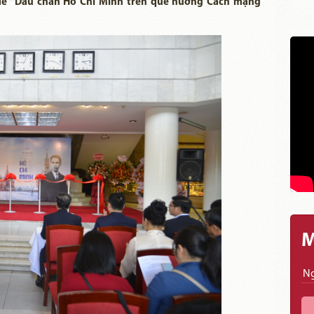
đề “Dấu chân Hồ Chí Minh trên quê hương Cách mạng
M