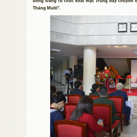
ương Đảng tổ chức khai mạc Trưng bày chuyên 
Tháng Mười”.