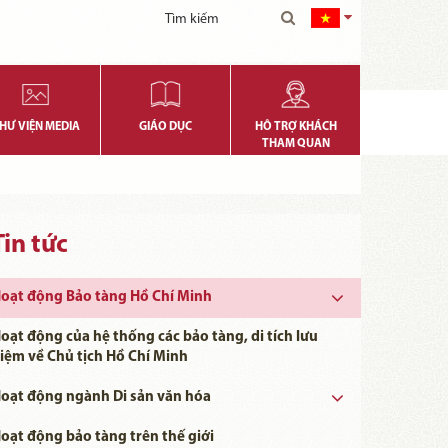
HƯ VIỆN MEDIA
GIÁO DỤC
HỖ TRỢ KHÁCH
THAM QUAN
Tin tức
oạt động Bảo tàng Hồ Chí Minh
oạt động của hệ thống các bảo tàng, di tích lưu
iệm về Chủ tịch Hồ Chí Minh
oạt động ngành Di sản văn hóa
Ngày khoa học, Công nghệ và Đổi mới Sáng tạo Việt Nam 18/5
oạt động bảo tàng trên thế giới