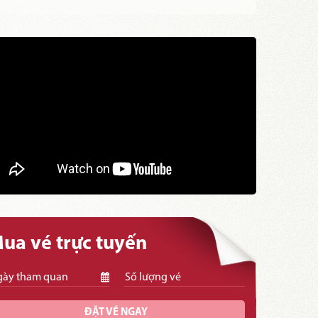
ua vé trực tuyến
ĐẶT VÉ NGAY