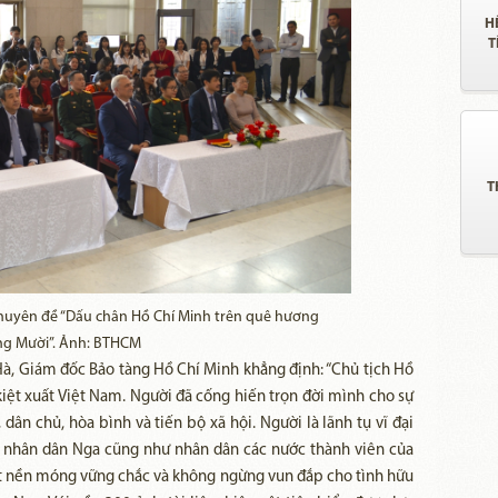
H
T
T
chuyên đề “Dấu chân Hồ Chí Minh trên quê hương
g Mười”. Ảnh: BTHCM
Hà, Giám đốc Bảo tàng Hồ Chí Minh khẳng định: “Chủ tịch Hồ
iệt xuất Việt Nam. Người đã cống hiến trọn đời mình cho sự
 dân chủ, hòa bình và tiến bộ xã hội. Người là lãnh tụ vĩ đại
a nhân dân Nga cũng như nhân dân các nước thành viên của
ặt nền móng vững chắc và không ngừng vun đắp cho tình hữu