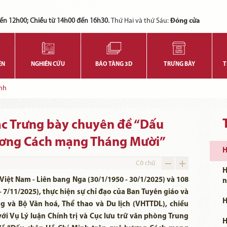
Các bạn có thể đăng ký tham quan trực tuyến bằng cách điền vào các thông tin sau và gửi cho chúng tôi:
Tính năng này Bảo tàng đang triển khai và hoàn thiện trong thời gian sắp tới. Để mua vé tham quan Bảo tàng, Quý khách vui lòng liên hệ đến số điện thoại:
ến 12h00; Chiều từ 14h00 đến 16h30.
Thứ Hai và thứ Sáu:
Đóng cửa
ỆN
NGHIÊN CỨU
BẢO TÀNG 3D
TRƯNG BÀY
T
nh
ạc Trưng bày chuyên đề “Dấu
ương Cách mạng Tháng Mười”
H
Cỡ chữ
H
Việt Nam - Liên bang Nga (30/1/1950 - 30/1/2025) và 108
n
7/11/2025), thực hiện sự chỉ đạo của Ban Tuyên giáo và
H
 và Bộ Văn hoá, Thể thao và Du lịch (VHTTDL), chiều
với Vụ Lý luận Chính trị và Cục lưu trữ văn phòng Trung
H