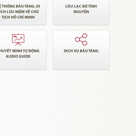
Ệ THỐNG BẢO TÀNG, DI
CÂU LẠC BỘ TÌNH
ÍCH LƯU NIỆM VỀ CHỦ
NGUYỆN
TỊCH HỒ CHÍ MINH
HUYẾT MINH TỰ ĐỘNG
DỊCH VỤ BẢO TÀNG
AUDIO GUIDE