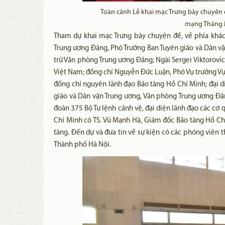
Toàn cảnh Lễ khai mạc Trưng bày chuyên 
mạng Tháng 
Tham dự khai mạc Trưng bày chuyên đề, về phía khá
Trung ương Đảng, Phó Trưởng Ban Tuyên giáo và Dân vậ
trữ Văn phòng Trung ương Đảng; Ngài Sergei Viktorovic
Việt Nam; đồng chí Nguyễn Đức Luận, Phó Vụ trưởng Vụ L
đồng chí nguyên lãnh đạo Bảo tàng Hồ Chí Minh; đại di
giáo và Dân vận Trung ương, Văn phòng Trung ương Đản
đoàn 375 Bộ Tư lệnh cảnh vệ, đại diện lãnh đạo các cơ q
Chí Minh có TS. Vũ Mạnh Hà, Giám đốc Bảo tàng Hồ Chí
tàng. Đến dự và đưa tin về sự kiện có các phóng viên t
Thành phố Hà Nội.