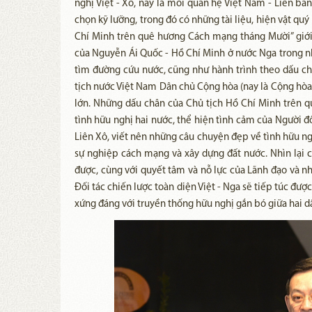
nghị Việt - Xô, nay là mối quan hệ Việt Nam - Liên bang
chọn kỹ lưỡng, trong đó có những tài liệu, hiện vật q
Chí Minh trên quê hương Cách mạng tháng Mười” giới
của Nguyễn Ái Quốc - Hồ Chí Minh ở nước Nga trong n
tìm đường cứu nước, cũng như hành trình theo dấu ch
tịch nước Việt Nam Dân chủ Cộng hòa (nay là Cộng hòa 
lớn. Những dấu chân của Chủ tịch Hồ Chí Minh trên 
tình hữu nghị hai nước, thể hiện tình cảm của Người 
Liên Xô, viết nên những câu chuyện đẹp về tình hữu ngh
sự nghiệp cách mạng và xây dựng đất nước. Nhìn lại 
được, cùng với quyết tâm và nỗ lực của Lãnh đạo và nh
Đối tác chiến lược toàn diện Việt - Nga sẽ tiếp túc đượ
xứng đáng với truyền thống hữu nghị gắn bó giữa hai d