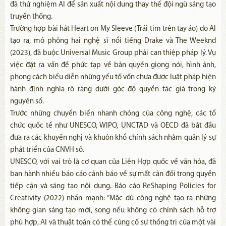
đã thử nghiệm AI để sản xuất nội dung thay thế đội ngũ sáng tạo
truyền thống.
Trường hợp bài hát Heart on My Sleeve (Trái tim trên tay áo) do AI
tạo ra, mô phỏng hai nghệ sĩ nổi tiếng Drake và The Weeknd
(2023), đã buộc Universal Music Group phải can thiệp pháp lý. Vụ
việc đặt ra vấn đề phức tạp về bản quyền giọng nói, hình ảnh,
phong cách biểu diễn những yếu tố vốn chưa được luật pháp hiện
hành định nghĩa rõ ràng dưới góc độ quyền tác giả trong kỷ
nguyên số.
Trước những chuyển biến nhanh chóng của công nghệ, các tổ
chức quốc tế như UNESCO, WIPO, UNCTAD và OECD đã bắt đầu
đưa ra các khuyến nghị và khuôn khổ chính sách nhằm quản lý sự
phát triển của CNVH số.
UNESCO, với vai trò là cơ quan của Liên Hợp quốc về văn hóa, đã
ban hành nhiều báo cáo cảnh báo về sự mất cân đối trong quyền
tiếp cận và sáng tạo nội dung. Báo cáo ReShaping Policies for
Creativity (2022) nhấn mạnh: “Mặc dù công nghệ tạo ra những
không gian sáng tạo mới, song nếu không có chính sách hỗ trợ
phù hợp, AI và thuật toán có thể củng cố sự thống trị của một vài