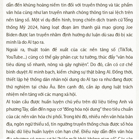
dẫn đến khủng hoảng niềm tin đối với truyền thông và tác phẩm
văn hóa cũng như lan truyền nhanh chóng thông tin sai lệch trên
nền tảng số. Một ví dụ điển hình, trong chiến dịch tranh cử Tổng
thống Mỹ 2024, hàng loạt đoạn âm thanh giả mạo giọng Joe
Biden được lan truyền nhằm định hướng dư luận dù sau đó bị xác
minh là do AI tạo ra.
Ngoài ra, thuật toán đề xuất của các nền tảng số (TikTok,
YouTube...) cũng có thể gây phân cực tư tưởng, thúc đẩy “văn hóa
tiêu dùng số nhanh, nông và gây nghiện”. Do đó, cần có cơ chế
bình duyệt AI minh bạch, kiểm chứng sự thật bằng AI. Đồng thời,
thiết lập hệ thống dán nhãn nội dung do AI tạo ra như đang được
thử nghiệm tại châu Âu. Bên cạnh đó, cần áp dụng luật trách
nhiệm nền tảng với các mạng xã hội.
AI toàn cầu được huấn luyện chủ yếu trên dữ liệu tiếng Anh và
phương Tây, dẫn đến nguy cơ “đồng hóa nội dung” theo tiêu chuẩn
của các nền văn hóa chi phối. Trong khi đó, nhiều nền văn hóa bản
địa, ngôn ngữ thiểu số, tín ngưỡng truyền thống chưa được số hóa
hoặc dữ liệu huấn luyện còn hạn chế. Điều này dẫn đến văn hóa