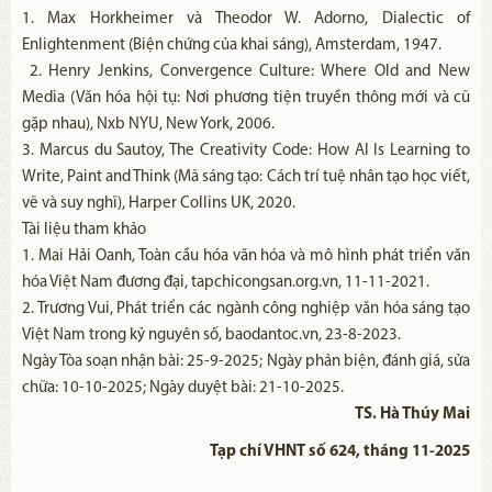
1. Max Horkheimer và Theodor W. Adorno, Dialectic of
Enlightenment (Biện chứng của khai sáng), Amsterdam, 1947.
2. Henry Jenkins, Convergence Culture: Where Old and New
Media (Văn hóa hội tụ: Nơi phương tiện truyền thông mới và cũ
gặp nhau), Nxb NYU, New York, 2006.
3. Marcus du Sautoy, The Creativity Code: How AI Is Learning to
Write, Paint and Think (Mã sáng tạo: Cách trí tuệ nhân tạo học viết,
vẽ và suy nghĩ), Harper Collins UK, 2020.
Tài liệu tham khảo
1. Mai Hải Oanh, Toàn cầu hóa văn hóa và mô hình phát triển văn
hóa Việt Nam đương đại, tapchicongsan.org.vn, 11-11-2021.
2. Trương Vui, Phát triển các ngành công nghiệp văn hóa sáng tạo
Việt Nam trong kỷ nguyên số, baodantoc.vn, 23-8-2023.
Ngày Tòa soạn nhận bài: 25-9-2025; Ngày phản biện, đánh giá, sửa
chữa: 10-10-2025; Ngày duyệt bài: 21-10-2025.
TS. Hà Thúy Mai
Tạp chí VHNT số 624, tháng 11-2025