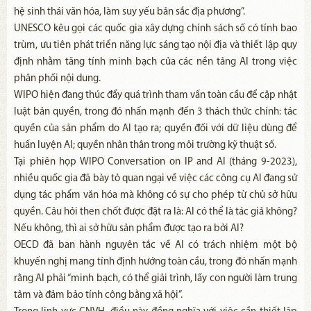
hệ sinh thái văn hóa, làm suy yếu bản sắc địa phương”.
UNESCO kêu gọi các quốc gia xây dựng chính sách số có tính bao
trùm, ưu tiên phát triển năng lực sáng tạo nội địa và thiết lập quy
định nhằm tăng tính minh bạch của các nền tảng AI trong việc
phân phối nội dung.
WIPO hiện đang thúc đẩy quá trình tham vấn toàn cầu để cập nhật
luật bản quyền, trong đó nhấn mạnh đến 3 thách thức chính: tác
quyền của sản phẩm do AI tạo ra; quyền đối với dữ liệu dùng để
huấn luyện AI; quyền nhân thân trong môi trường kỹ thuật số.
Tại phiên họp WIPO Conversation on IP and AI (tháng 9-2023),
nhiều quốc gia đã bày tỏ quan ngại về việc các công cụ AI đang sử
dụng tác phẩm văn hóa mà không có sự cho phép từ chủ sở hữu
quyền. Câu hỏi then chốt được đặt ra là: AI có thể là tác giả không?
Nếu không, thì ai sở hữu sản phẩm được tạo ra bởi AI?
OECD đã ban hành nguyên tắc về AI có trách nhiệm một bộ
khuyến nghị mang tính định hướng toàn cầu, trong đó nhấn mạnh
rằng AI phải “minh bạch, có thể giải trình, lấy con người làm trung
tâm và đảm bảo tính công bằng xã hội”.