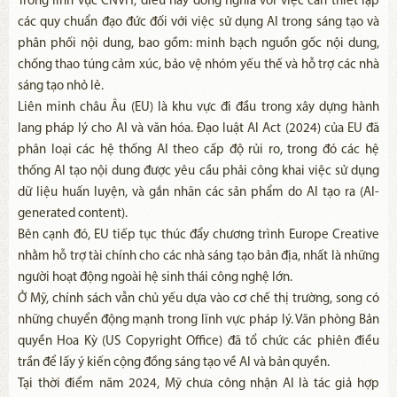
Trong lĩnh vực CNVH, điều này đồng nghĩa với việc cần thiết lập
các quy chuẩn đạo đức đối với việc sử dụng AI trong sáng tạo và
phân phối nội dung, bao gồm: minh bạch nguồn gốc nội dung,
chống thao túng cảm xúc, bảo vệ nhóm yếu thế và hỗ trợ các nhà
sáng tạo nhỏ lẻ.
Liên minh châu Âu (EU) là khu vực đi đầu trong xây dựng hành
lang pháp lý cho AI và văn hóa. Đạo luật AI Act (2024) của EU đã
phân loại các hệ thống AI theo cấp độ rủi ro, trong đó các hệ
thống AI tạo nội dung được yêu cầu phải công khai việc sử dụng
dữ liệu huấn luyện, và gắn nhãn các sản phẩm do AI tạo ra (AI-
generated content).
Bên cạnh đó, EU tiếp tục thúc đẩy chương trình Europe Creative
nhằm hỗ trợ tài chính cho các nhà sáng tạo bản địa, nhất là những
người hoạt động ngoài hệ sinh thái công nghệ lớn.
Ở Mỹ, chính sách vẫn chủ yếu dựa vào cơ chế thị trường, song có
những chuyển động mạnh trong lĩnh vực pháp lý. Văn phòng Bản
quyền Hoa Kỳ (US Copyright Office) đã tổ chức các phiên điều
trần để lấy ý kiến cộng đồng sáng tạo về AI và bản quyền.
Tại thời điểm năm 2024, Mỹ chưa công nhận AI là tác giả hợp