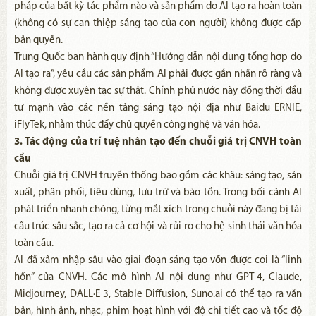
pháp của bất kỳ tác phẩm nào và sản phẩm do AI tạo ra hoàn toàn
(không có sự can thiệp sáng tạo của con người) không được cấp
bản quyền.
Trung Quốc ban hành quy định “Hướng dẫn nội dung tổng hợp do
AI tạo ra”, yêu cầu các sản phẩm AI phải được gắn nhãn rõ ràng và
không được xuyên tạc sự thật. Chính phủ nước này đồng thời đầu
tư mạnh vào các nền tảng sáng tạo nội địa như Baidu ERNIE,
iFlyTek, nhằm thúc đẩy chủ quyền công nghệ và văn hóa.
3. Tác động của trí tuệ nhân tạo đến chuỗi giá trị CNVH toàn
cầu
Chuỗi giá trị CNVH truyền thống bao gồm các khâu: sáng tạo, sản
xuất, phân phối, tiêu dùng, lưu trữ và bảo tồn. Trong bối cảnh AI
phát triển nhanh chóng, từng mắt xích trong chuỗi này đang bị tái
cấu trúc sâu sắc, tạo ra cả cơ hội và rủi ro cho hệ sinh thái văn hóa
toàn cầu.
AI đã xâm nhập sâu vào giai đoạn sáng tạo vốn được coi là “linh
hồn” của CNVH. Các mô hình AI nội dung như GPT-4, Claude,
Midjourney, DALL·E 3, Stable Diffusion, Suno.ai có thể tạo ra văn
bản, hình ảnh, nhạc, phim hoạt hình với độ chi tiết cao và tốc độ