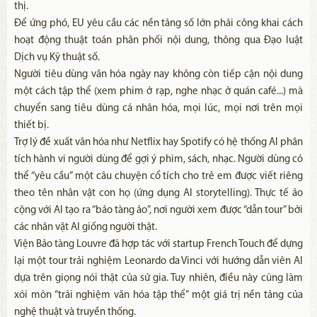
thị.
Để ứng phó, EU yêu cầu các nền tảng số lớn phải công khai cách
hoạt động thuật toán phân phối nội dung, thông qua Đạo luật
Dịch vụ Kỹ thuật số.
Người tiêu dùng văn hóa ngày nay không còn tiếp cận nội dung
một cách tập thể (xem phim ở rạp, nghe nhạc ở quán café...) mà
chuyển sang tiêu dùng cá nhân hóa, mọi lúc, mọi nơi trên mọi
thiết bị.
Trợ lý đề xuất văn hóa như Netflix hay Spotify có hệ thống AI phân
tích hành vi người dùng để gợi ý phim, sách, nhạc. Người dùng có
thể “yêu cầu” một câu chuyện cổ tích cho trẻ em được viết riêng
theo tên nhân vật con họ (ứng dụng AI storytelling). Thực tế ảo
cộng với AI tạo ra “bảo tàng ảo”, nơi người xem được “dẫn tour” bởi
các nhân vật AI giống người thật.
Viện Bảo tàng Louvre đã hợp tác với startup French Touch để dựng
lại một tour trải nghiệm Leonardo da Vinci với hướng dẫn viên AI
dựa trên giọng nói thật của sử gia. Tuy nhiên, điều này cũng làm
xói mòn “trải nghiệm văn hóa tập thể” một giá trị nền tảng của
nghệ thuật và truyền thống.