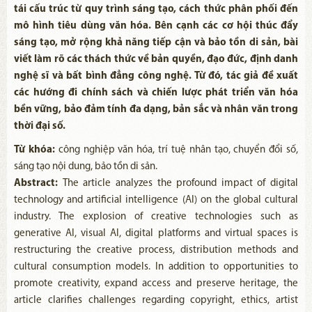
tái cấu trúc từ quy trình sáng tạo, cách thức phân phối đến
mô hình tiêu dùng văn hóa. Bên cạnh các cơ hội thúc đẩy
sáng tạo, mở rộng khả năng tiếp cận và bảo tồn di sản, bài
viết làm rõ các thách thức về bản quyền, đạo đức, định danh
nghệ sĩ và bất bình đẳng công nghệ. Từ đó, tác giả đề xuất
các hướng đi chính sách và chiến lược phát triển văn hóa
bền vững, bảo đảm tính đa dạng, bản sắc và nhân văn trong
thời đại số.
Từ khóa:
công nghiệp văn hóa, trí tuệ nhân tạo, chuyển đổi số,
sáng tạo nội dung, bảo tồn di sản.
Abstract:
The article analyzes the profound impact of digital
technology and artificial intelligence (AI) on the global cultural
industry. The explosion of creative technologies such as
generative AI, visual AI, digital platforms and virtual spaces is
restructuring the creative process, distribution methods and
cultural consumption models. In addition to opportunities to
promote creativity, expand access and preserve heritage, the
article clarifies challenges regarding copyright, ethics, artist