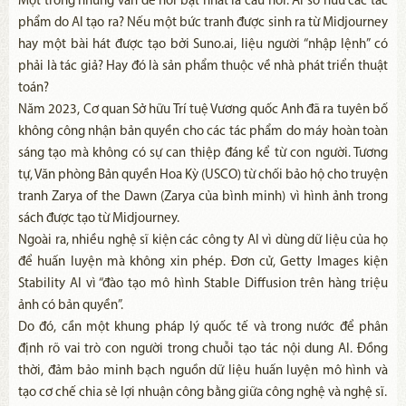
Một trong những vấn đề nổi bật nhất là câu hỏi: Ai sở hữu các tác
phẩm do AI tạo ra? Nếu một bức tranh được sinh ra từ Midjourney
hay một bài hát được tạo bởi Suno.ai, liệu người “nhập lệnh” có
phải là tác giả? Hay đó là sản phẩm thuộc về nhà phát triển thuật
toán?
Năm 2023, Cơ quan Sở hữu Trí tuệ Vương quốc Anh đã ra tuyên bố
không công nhận bản quyền cho các tác phẩm do máy hoàn toàn
sáng tạo mà không có sự can thiệp đáng kể từ con người. Tương
tự, Văn phòng Bản quyền Hoa Kỳ (USCO) từ chối bảo hộ cho truyện
tranh Zarya of the Dawn (Zarya của bình minh) vì hình ảnh trong
sách được tạo từ Midjourney.
Ngoài ra, nhiều nghệ sĩ kiện các công ty AI vì dùng dữ liệu của họ
để huấn luyện mà không xin phép. Đơn cử, Getty Images kiện
Stability AI vì “đào tạo mô hình Stable Diffusion trên hàng triệu
ảnh có bản quyền”.
Do đó, cần một khung pháp lý quốc tế và trong nước để phân
định rõ vai trò con người trong chuỗi tạo tác nội dung AI. Đồng
thời, đảm bảo minh bạch nguồn dữ liệu huấn luyện mô hình và
tạo cơ chế chia sẻ lợi nhuận công bằng giữa công nghệ và nghệ sĩ.