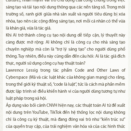
culture), nhấn mạnh vai trò chủ động của công chúng trong việc
sáng tạo và tái tạo nội dung thông qua các nền tảng số. Trong môi
trường số, ranh giới giữa nhà sản xuất và người tiêu dùng bị xóa
nhòa, tạo nên các cộng đồng sáng tạo, nơi mỗi cá nhân có thể vừa
là khán giả, vừa là tác giả.
Khi AI trở thành công cụ tạo nội dung dễ tiếp cận, lý thuyết này
càng được mở rộng: AI không chỉ là công cụ cho nhà sáng tạo
chuyên nghiệp mà còn là “trợ lý sáng tạo” cho người dùng phổ
thông. Tuy nhiên, điều này cũng dẫn đến câu hỏi: Ai là tác giả đích
thực, người sử dụng công cụ hay thuật toán?
Lawrence Lessig trong tác phẩm Code and Other Laws of
Cyberspace (Mã và các luật khác của không gian mạng) cho rằng,
trong thế giới kỹ thuật số, “code là luật”, tức là cách mà phần mềm
được lập trình sẽ điều khiển hành vi của người dùng tương tự như
luật pháp trong xã hội.
Áp dụng vào bối cảnh CNVH hiện nay, các thuật toán AI từ đề xuất
nội dung trên YouTube, TikTok đến hệ thống lọc nội dung không
chỉ là công cụ kỹ thuật, mà đang đóng vai trò như “kiến trúc sư”
của quyền truy cập, của trải nghiệm văn hóa và của các hình thức