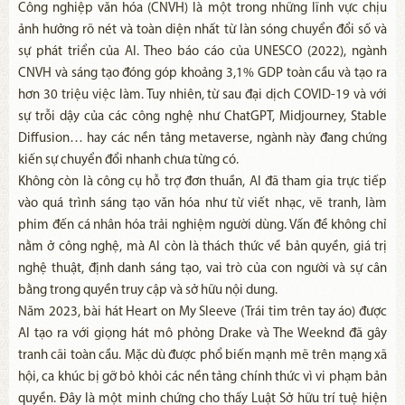
Công nghiệp văn hóa (CNVH) là một trong những lĩnh vực chịu
ảnh hưởng rõ nét và toàn diện nhất từ làn sóng chuyển đổi số và
sự phát triển của AI. Theo báo cáo của UNESCO (2022), ngành
CNVH và sáng tạo đóng góp khoảng 3,1% GDP toàn cầu và tạo ra
hơn 30 triệu việc làm. Tuy nhiên, từ sau đại dịch COVID-19 và với
sự trỗi dậy của các công nghệ như ChatGPT, Midjourney, Stable
Diffusion… hay các nền tảng metaverse, ngành này đang chứng
kiến sự chuyển đổi nhanh chưa từng có.
Không còn là công cụ hỗ trợ đơn thuần, AI đã tham gia trực tiếp
vào quá trình sáng tạo văn hóa như từ viết nhạc, vẽ tranh, làm
phim đến cá nhân hóa trải nghiệm người dùng. Vấn đề không chỉ
nằm ở công nghệ, mà AI còn là thách thức về bản quyền, giá trị
nghệ thuật, định danh sáng tạo, vai trò của con người và sự cân
bằng trong quyền truy cập và sở hữu nội dung.
Năm 2023, bài hát Heart on My Sleeve (Trái tim trên tay áo) được
AI tạo ra với giọng hát mô phỏng Drake và The Weeknd đã gây
tranh cãi toàn cầu. Mặc dù được phổ biến mạnh mẽ trên mạng xã
hội, ca khúc bị gỡ bỏ khỏi các nền tảng chính thức vì vi phạm bản
quyền. Đây là một minh chứng cho thấy Luật Sở hữu trí tuệ hiện