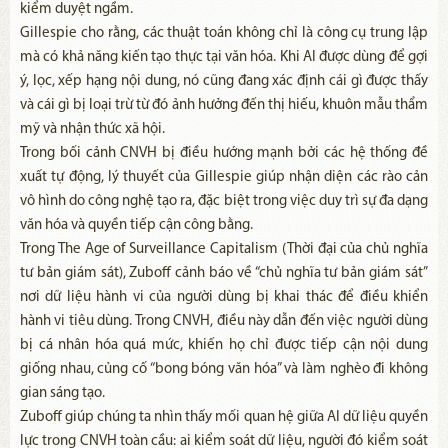
kiểm duyệt ngầm.
Gillespie cho rằng, các thuật toán không chỉ là công cụ trung lập
mà có khả năng kiến tạo thực tại văn hóa. Khi AI được dùng để gợi
ý, lọc, xếp hạng nội dung, nó cũng đang xác định cái gì được thấy
và cái gì bị loại trừ từ đó ảnh hưởng đến thị hiếu, khuôn mẫu thẩm
mỹ và nhận thức xã hội.
Trong bối cảnh CNVH bị điều hướng mạnh bởi các hệ thống đề
xuất tự động, lý thuyết của Gillespie giúp nhận diện các rào cản
vô hình do công nghệ tạo ra, đặc biệt trong việc duy trì sự đa dạng
văn hóa và quyền tiếp cận công bằng.
Trong The Age of Surveillance Capitalism (Thời đại của chủ nghĩa
tư bản giám sát), Zuboff cảnh báo về “chủ nghĩa tư bản giám sát”
nơi dữ liệu hành vi của người dùng bị khai thác để điều khiển
hành vi tiêu dùng. Trong CNVH, điều này dẫn đến việc người dùng
bị cá nhân hóa quá mức, khiến họ chỉ được tiếp cận nội dung
giống nhau, củng cố “bong bóng văn hóa” và làm nghèo đi không
gian sáng tạo.
Zuboff giúp chúng ta nhìn thấy mối quan hệ giữa AI dữ liệu quyền
lực trong CNVH toàn cầu: ai kiểm soát dữ liệu, người đó kiểm soát