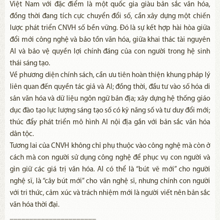
Việt Nam với đặc điểm là một quốc gia giàu bản sắc văn hóa,
đồng thời đang tích cực chuyển đổi số, cần xây dựng một chiến
lược phát triển CNVH số bền vững. Đó là sự kết hợp hài hòa giữa
đổi mới công nghệ và bảo tồn văn hóa, giữa khai thác tài nguyên
AI và bảo vệ quyền lợi chính đáng của con người trong hệ sinh
thái sáng tạo.
Về phương diện chính sách, cần ưu tiên hoàn thiện khung pháp lý
liên quan đến quyền tác giả và AI; đồng thời, đầu tư vào số hóa di
sản văn hóa và dữ liệu ngôn ngữ bản địa; xây dựng hệ thống giáo
dục đào tạo lực lượng sáng tạo số có kỹ năng số và tư duy đổi mới;
thúc đẩy phát triển mô hình AI nội địa gắn với bản sắc văn hóa
dân tộc.
Tương lai của CNVH không chỉ phụ thuộc vào công nghệ mà còn ở
cách mà con người sử dụng công nghệ để phục vụ con người và
gìn giữ các giá trị văn hóa. AI có thể là “bút vẽ mới” cho người
nghệ sĩ, là “cây bút mới” cho văn nghệ sĩ, nhưng chính con người
với tri thức, cảm xúc và trách nhiệm mới là người viết nên bản sắc
văn hóa thời đại.
______________________