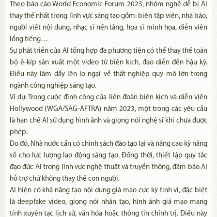
Theo báo cáo World Economic Forum 2023, nhóm nghề dễ bị AI
thay thế nhất trong lĩnh vực sáng tạo gồm: biên tập viên, nhà báo,
người viết nội dung, nhạc sĩ nền tảng, họa sĩ minh họa, diễn viên
lồng tiếng…
Sự phát triển của AI tổng hợp đa phương tiện có thể thay thế toàn
bộ ê-kíp sản xuất một video từ biên kịch, đạo diễn đến hậu kỳ.
Điều này làm dấy lên lo ngại về thất nghiệp quy mô lớn trong
ngành công nghiệp sáng tạo.
Ví dụ: Trong cuộc đình công của liên đoàn biên kịch và diễn viên
Hollywood (WGA/SAG-AFTRA) năm 2023, một trong các yêu cầu
là hạn chế AI sử dụng hình ảnh và giọng nói nghệ sĩ khi chưa được
phép.
Do đó, Nhà nước cần có chính sách đào tạo lại và nâng cao kỹ năng
số cho lực lượng lao động sáng tạo. Đồng thời, thiết lập quy tắc
đạo đức AI trong lĩnh vực nghệ thuật và truyền thông, đảm bảo AI
hỗ trợ chứ không thay thế con người.
AI hiện có khả năng tạo nội dung giả mạo cực kỳ tinh vi, đặc biệt
là deepfake video, giọng nói nhân tạo, hình ảnh giả mạo mang
tính xuyên tạc lịch sử, văn hóa hoặc thông tin chính trị. Điều này