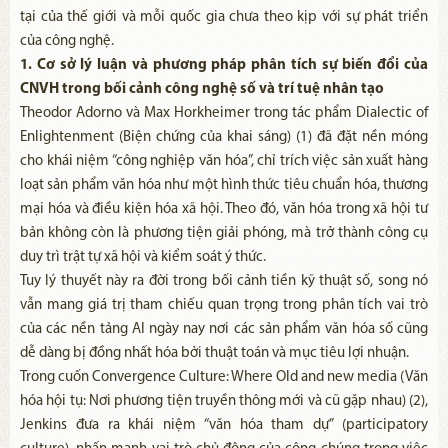
tại của thế giới và mỗi quốc gia chưa theo kịp với sự phát triển
của công nghệ.
1. Cơ sở lý luận và phương pháp phân tích sự biến đổi của
CNVH trong bối cảnh công nghệ số và trí tuệ nhân tạo
Theodor Adorno và Max Horkheimer trong tác phẩm Dialectic of
Enlightenment (Biện chứng của khai sáng) (1) đã đặt nền móng
cho khái niệm “công nghiệp văn hóa”, chỉ trích việc sản xuất hàng
loạt sản phẩm văn hóa như một hình thức tiêu chuẩn hóa, thương
mại hóa và điều kiện hóa xã hội. Theo đó, văn hóa trong xã hội tư
bản không còn là phương tiện giải phóng, mà trở thành công cụ
duy trì trật tự xã hội và kiểm soát ý thức.
Tuy lý thuyết này ra đời trong bối cảnh tiền kỹ thuật số, song nó
vẫn mang giá trị tham chiếu quan trọng trong phân tích vai trò
của các nền tảng AI ngày nay nơi các sản phẩm văn hóa số cũng
dễ dàng bị đồng nhất hóa bởi thuật toán và mục tiêu lợi nhuận.
Trong cuốn Convergence Culture: Where Old and new media (Văn
hóa hội tụ: Nơi phương tiện truyền thông mới và cũ gặp nhau) (2),
Jenkins đưa ra khái niệm “văn hóa tham dự” (participatory