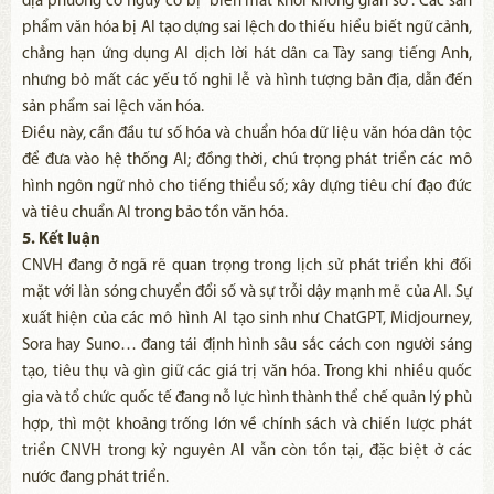
địa phương có nguy cơ bị “biến mất khỏi không gian số”. Các sản
phẩm văn hóa bị AI tạo dựng sai lệch do thiếu hiểu biết ngữ cảnh,
chẳng hạn ứng dụng AI dịch lời hát dân ca Tày sang tiếng Anh,
nhưng bỏ mất các yếu tố nghi lễ và hình tượng bản địa, dẫn đến
sản phẩm sai lệch văn hóa.
Điều này, cần đầu tư số hóa và chuẩn hóa dữ liệu văn hóa dân tộc
để đưa vào hệ thống AI; đồng thời, chú trọng phát triển các mô
hình ngôn ngữ nhỏ cho tiếng thiểu số; xây dựng tiêu chí đạo đức
và tiêu chuẩn AI trong bảo tồn văn hóa.
5. Kết luận
CNVH đang ở ngã rẽ quan trọng trong lịch sử phát triển khi đối
mặt với làn sóng chuyển đổi số và sự trỗi dậy mạnh mẽ của AI. Sự
xuất hiện của các mô hình AI tạo sinh như ChatGPT, Midjourney,
Sora hay Suno… đang tái định hình sâu sắc cách con người sáng
tạo, tiêu thụ và gìn giữ các giá trị văn hóa. Trong khi nhiều quốc
gia và tổ chức quốc tế đang nỗ lực hình thành thể chế quản lý phù
hợp, thì một khoảng trống lớn về chính sách và chiến lược phát
triển CNVH trong kỷ nguyên AI vẫn còn tồn tại, đặc biệt ở các
nước đang phát triển.