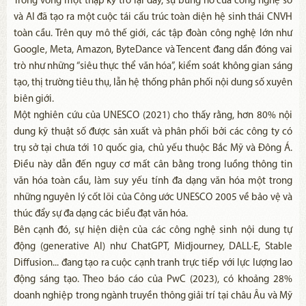
Trong vòng một thập kỷ trở lại đây, sự bùng nổ của công nghệ số
và AI đã tạo ra một cuộc tái cấu trúc toàn diện hệ sinh thái CNVH
toàn cầu. Trên quy mô thế giới, các tập đoàn công nghệ lớn như
Google, Meta, Amazon, ByteDance và Tencent đang dần đóng vai
trò như những “siêu thực thể văn hóa”, kiểm soát không gian sáng
tạo, thị trường tiêu thụ, lẫn hệ thống phân phối nội dung số xuyên
biên giới.
Một nghiên cứu của UNESCO (2021) cho thấy rằng, hơn 80% nội
dung kỹ thuật số được sản xuất và phân phối bởi các công ty có
trụ sở tại chưa tới 10 quốc gia, chủ yếu thuộc Bắc Mỹ và Đông Á.
Điều này dẫn đến nguy cơ mất cân bằng trong luồng thông tin
văn hóa toàn cầu, làm suy yếu tính đa dạng văn hóa một trong
những nguyên lý cốt lõi của Công ước UNESCO 2005 về bảo vệ và
thúc đẩy sự đa dạng các biểu đạt văn hóa.
Bên cạnh đó, sự hiện diện của các công nghệ sinh nội dung tự
động (generative AI) như ChatGPT, Midjourney, DALL·E, Stable
Diffusion... đang tạo ra cuộc cạnh tranh trực tiếp với lực lượng lao
động sáng tạo. Theo báo cáo của PwC (2023), có khoảng 28%
doanh nghiệp trong ngành truyền thông giải trí tại châu Âu và Mỹ