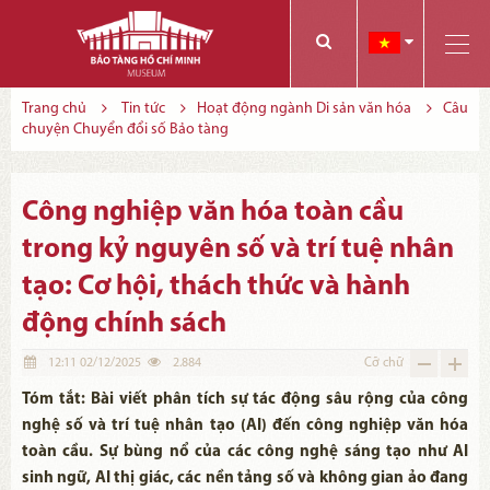
Các bạn có thể đăng ký tham quan trực tuyến bằng cách điền vào các thông tin sau và gửi cho chúng tôi:
Tính năng này Bảo tàng đang triển khai và hoàn thiện trong thời gian sắp tới. Để mua vé tham quan Bảo tàng, Quý khách vui lòng liên hệ đến số điện thoại:
Trang chủ
Tin tức
Hoạt động ngành Di sản văn hóa
Câu
chuyện Chuyển đổi số Bảo tàng
Công nghiệp văn hóa toàn cầu
trong kỷ nguyên số và trí tuệ nhân
tạo: Cơ hội, thách thức và hành
động chính sách
12:11 02/12/2025
2.884
Cỡ chữ
Tóm tắt: Bài viết phân tích sự tác động sâu rộng của công
nghệ số và trí tuệ nhân tạo (AI) đến công nghiệp văn hóa
toàn cầu. Sự bùng nổ của các công nghệ sáng tạo như AI
sinh ngữ, AI thị giác, các nền tảng số và không gian ảo đang