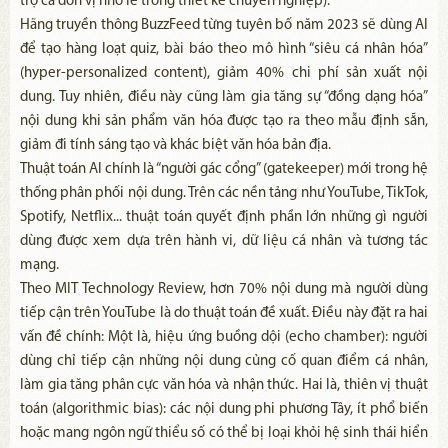
trợ cả đơn vị nhỏ lẻ trong thiết kế chuyên nghiệp).
Hãng truyền thông BuzzFeed từng tuyên bố năm 2023 sẽ dùng AI
để tạo hàng loạt quiz, bài báo theo mô hình “siêu cá nhân hóa”
(hyper-personalized content), giảm 40% chi phí sản xuất nội
dung. Tuy nhiên, điều này cũng làm gia tăng sự “đồng dạng hóa”
nội dung khi sản phẩm văn hóa được tạo ra theo mẫu định sẵn,
giảm đi tính sáng tạo và khác biệt văn hóa bản địa.
Thuật toán AI chính là “người gác cổng” (gatekeeper) mới trong hệ
thống phân phối nội dung. Trên các nền tảng như YouTube, TikTok,
Spotify, Netflix... thuật toán quyết định phần lớn những gì người
dùng được xem dựa trên hành vi, dữ liệu cá nhân và tương tác
mạng.
Theo MIT Technology Review, hơn 70% nội dung mà người dùng
tiếp cận trên YouTube là do thuật toán đề xuất. Điều này đặt ra hai
vấn đề chính: Một là, hiệu ứng buồng dội (echo chamber): người
dùng chỉ tiếp cận những nội dung củng cố quan điểm cá nhân,
làm gia tăng phân cực văn hóa và nhận thức. Hai là, thiên vị thuật
toán (algorithmic bias): các nội dung phi phương Tây, ít phổ biến
hoặc mang ngôn ngữ thiểu số có thể bị loại khỏi hệ sinh thái hiển