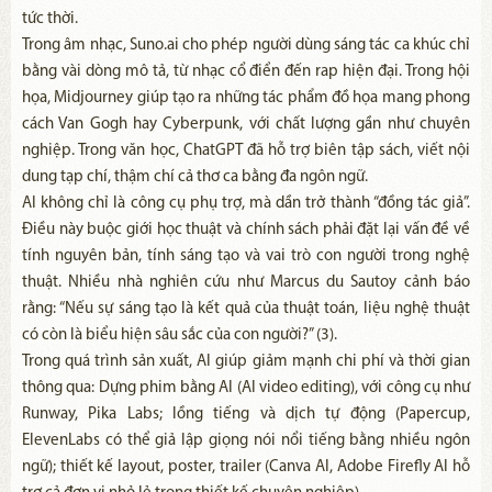
tức thời.
Trong âm nhạc, Suno.ai cho phép người dùng sáng tác ca khúc chỉ
bằng vài dòng mô tả, từ nhạc cổ điển đến rap hiện đại. Trong hội
họa, Midjourney giúp tạo ra những tác phẩm đồ họa mang phong
cách Van Gogh hay Cyberpunk, với chất lượng gần như chuyên
nghiệp. Trong văn học, ChatGPT đã hỗ trợ biên tập sách, viết nội
dung tạp chí, thậm chí cả thơ ca bằng đa ngôn ngữ.
AI không chỉ là công cụ phụ trợ, mà dần trở thành “đồng tác giả”.
Điều này buộc giới học thuật và chính sách phải đặt lại vấn đề về
tính nguyên bản, tính sáng tạo và vai trò con người trong nghệ
thuật. Nhiều nhà nghiên cứu như Marcus du Sautoy cảnh báo
rằng: “Nếu sự sáng tạo là kết quả của thuật toán, liệu nghệ thuật
có còn là biểu hiện sâu sắc của con người?” (3).
Trong quá trình sản xuất, AI giúp giảm mạnh chi phí và thời gian
thông qua: Dựng phim bằng AI (AI video editing), với công cụ như
Runway, Pika Labs; lồng tiếng và dịch tự động (Papercup,
ElevenLabs có thể giả lập giọng nói nổi tiếng bằng nhiều ngôn
ngữ); thiết kế layout, poster, trailer (Canva AI, Adobe Firefly AI hỗ