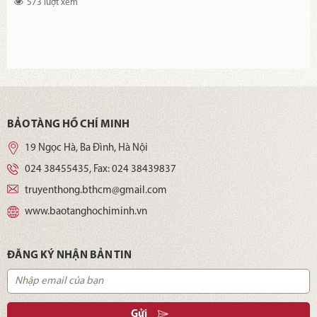
573 lượt xem
BẢO TÀNG HỒ CHÍ MINH
19 Ngọc Hà, Ba Đình, Hà Nội
024 38455435
, Fax:
024 38439837
truyenthong.bthcm@gmail.com
www.baotanghochiminh.vn
ĐĂNG KÝ NHẬN BẢN TIN
Gửi