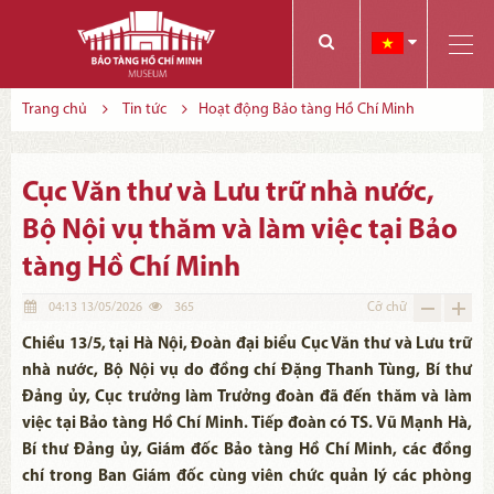
Các bạn có thể đăng ký tham quan trực tuyến bằng cách điền vào các thông tin sau và gửi cho chúng tôi:
Tính năng này Bảo tàng đang triển khai và hoàn thiện trong thời gian sắp tới. Để mua vé tham quan Bảo tàng, Quý khách vui lòng liên hệ đến số điện thoại:
Trang chủ
Tin tức
Hoạt động Bảo tàng Hồ Chí Minh
Cục Văn thư và Lưu trữ nhà nước,
Bộ Nội vụ thăm và làm việc tại Bảo
tàng Hồ Chí Minh
04:13 13/05/2026
365
Cỡ chữ
Chiều 13/5, tại Hà Nội, Đoàn đại biểu Cục Văn thư và Lưu trữ
nhà nước, Bộ Nội vụ do đồng chí Đặng Thanh Tùng, Bí thư
Đảng ủy, Cục trưởng làm Trưởng đoàn đã đến thăm và làm
việc tại Bảo tàng Hồ Chí Minh. Tiếp đoàn có TS. Vũ Mạnh Hà,
Bí thư Đảng ủy, Giám đốc Bảo tàng Hồ Chí Minh, các đồng
chí trong Ban Giám đốc cùng viên chức quản lý các phòng