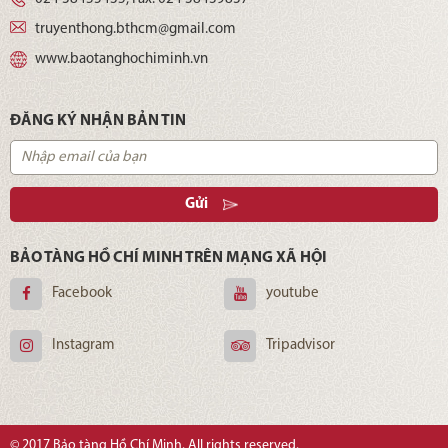
truyenthong.bthcm@gmail.com
www.baotanghochiminh.vn
ĐĂNG KÝ NHẬN BẢN TIN
Gửi
BẢO TÀNG HỒ CHÍ MINH TRÊN MẠNG XÃ HỘI
Facebook
youtube
Instagram
Tripadvisor
© 2017 Bảo tàng Hồ Chí Minh. All rights reserved.