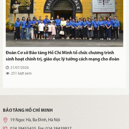
Đoàn Cơ sở Bảo tàng Hồ Chí Minh tổ chức chương trình
sinh hoạt chính trị, giáo dục lý tưởng cách mạng cho đoàn
viên, thanh niên tại Di tích Nhà tù Hỏa Lò
21/07/2026
251 lượt xem
BẢO TÀNG HỒ CHÍ MINH
19 Ngọc Hà, Ba Đình, Hà Nội
024 38455435
, Fax:
024 38439837