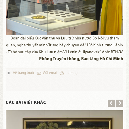
Đoàn đại biểu Cục Văn thư và Lưu trữ nhà nước, Bộ Nội vụ tham
quan, nghe thuyết minh Trưng bày chuyên đề “156 hình tượng Lênin
- Từ bộ sưu tập của Khu Lưu niệm V.I.Lênin ở Ulyanovsk”. Ảnh: BTHCM
Phòng Truyền thông, Bảo tàng Hồ Chí Minh
Về trang trước
Gửi email
in trang
CÁC BÀI VIẾT KHÁC