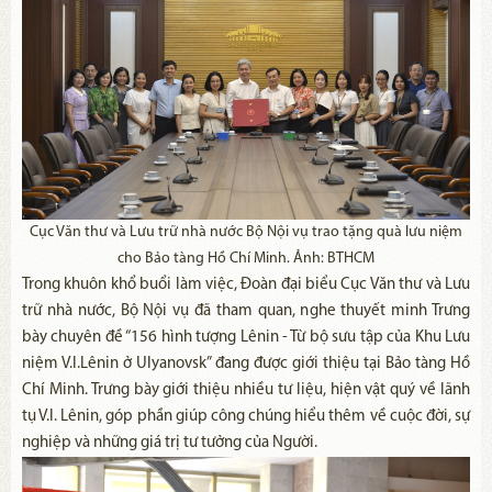
Cục Văn thư và Lưu trữ nhà nước Bộ Nội vụ trao tặng quà lưu niệm
cho Bảo tàng Hồ Chí Minh. Ảnh: BTHCM
Trong khuôn khổ buổi làm việc, Đoàn đại biểu Cục Văn thư và Lưu
trữ nhà nước, Bộ Nội vụ đã tham quan, nghe thuyết minh Trưng
bày chuyên đề “156 hình tượng Lênin - Từ bộ sưu tập của Khu Lưu
niệm V.I.Lênin ở Ulyanovsk” đang được giới thiệu tại Bảo tàng Hồ
Chí Minh. Trưng bày giới thiệu nhiều tư liệu, hiện vật quý về lãnh
tụ V.I. Lênin, góp phần giúp công chúng hiểu thêm về cuộc đời, sự
nghiệp và những giá trị tư tưởng của Người.