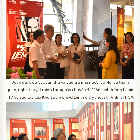
Đoàn đại biểu Cục Văn thư và Lưu trữ nhà nước, Bộ Nội vụ tham
quan, nghe thuyết minh Trưng bày chuyên đề “156 hình tượng Lênin
- Từ bộ sưu tập của Khu Lưu niệm V.I.Lênin ở Ulyanovsk”. Ảnh: BTHCM