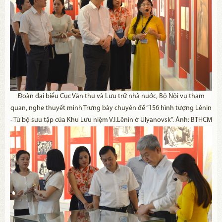
Đoàn đại biểu Cục Văn thư và Lưu trữ nhà nước, Bộ Nội vụ tham
quan, nghe thuyết minh Trưng bày chuyên đề “156 hình tượng Lênin
- Từ bộ sưu tập của Khu Lưu niệm V.I.Lênin ở Ulyanovsk”. Ảnh: BTHCM