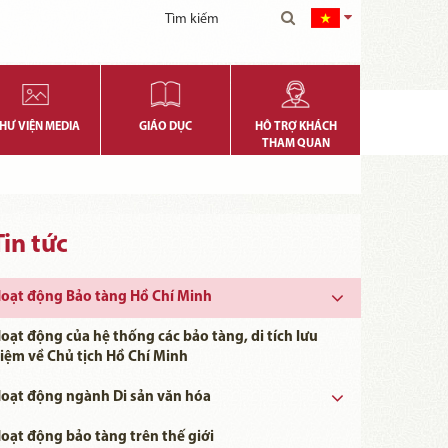
HƯ VIỆN MEDIA
GIÁO DỤC
HỖ TRỢ KHÁCH
THAM QUAN
Tin tức
oạt động Bảo tàng Hồ Chí Minh
oạt động của hệ thống các bảo tàng, di tích lưu
iệm về Chủ tịch Hồ Chí Minh
oạt động ngành Di sản văn hóa
Ngày khoa học, Công nghệ và Đổi mới Sáng tạo Việt Nam 18/5
oạt động bảo tàng trên thế giới