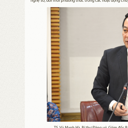
nghệ số, đổi mới phương thức trong các hoạt động ch
TS. Vũ Mạnh Hà, Bí thư Đảng uỷ, Giám đốc B