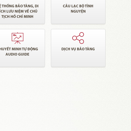
Ệ THỐNG BẢO TÀNG, DI
CÂU LẠC BỘ TÌNH
ÍCH LƯU NIỆM VỀ CHỦ
NGUYỆN
TỊCH HỒ CHÍ MINH
HUYẾT MINH TỰ ĐỘNG
DỊCH VỤ BẢO TÀNG
AUDIO GUIDE