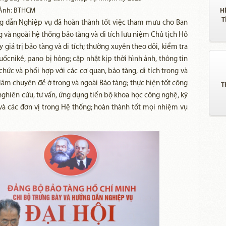
 Ảnh: BTHCM
H
T
g dẫn Nghiệp vụ đã hoàn thành tốt việc tham mưu cho Ban
 và ngoài hệ thống bảo tàng và di tích lưu niệm Chủ tịch Hồ
y giá trị bảo tàng và di tích; thường xuyên theo dõi, kiểm tra
uốcnikê, pano bị hỏng; cập nhật kịp thời hình ảnh, thông tin
chức và phối hợp với các cơ quan, bảo tàng, di tích trong và
lãm chuyên đề ở trong và ngoài Bảo tàng; thực hiện tốt công
T
ghiên cứu, tư vấn, ứng dụng tiến bộ khoa học công nghệ, kỹ
 và các đơn vị trong Hệ thống; hoàn thành tốt mọi nhiệm vụ