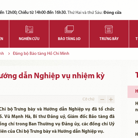
Các bạn có thể đăng ký tham quan trực tuyến bằng cách điền vào các thông tin sau và gửi cho chúng tôi:
Tính năng này Bảo tàng đang triển khai và hoàn thiện trong thời gian sắp tới. Để mua vé tham quan Bảo tàng, Quý khách vui lòng liên hệ đến số điện thoại:
ến 12h00; Chiều từ 14h00 đến 16h30.
Thứ Hai và thứ Sáu:
Đóng cửa
ỆN
NGHIÊN CỨU
BẢO TÀNG 3D
TRƯNG BÀY
T
nh
Đảng bộ Bảo tàng Hồ Chí Minh
Hướng dẫn Nghiệp vụ nhiệm kỳ
H
Cỡ chữ
H
 Chi bộ Trưng bày và Hướng dẫn Nghiệp vụ đã tổ chức
n
TS. Vũ Mạnh Hà, Bí thư Đảng uỷ, Giám đốc Bảo tàng đã
H
đồng chí trong Ban Thường vụ Đảng ủy, các đồng chí Uỷ
iên của Chi bộ Trưng bày và Hướng dẫn Nghiệp vụ.
H