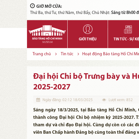
GIỜ MỞ CỬA:
Thứ Ba, thứ Tư, thứ Năm, thứ Bẩy, Chủ Nhật:
Sáng từ 8h00 đ
GIỚI THIỆU
TIN TỨC - SỰ KI
Trang chủ
Tin tức
Hoạt động Bảo tàng Hồ Chí Mi
Đại hội Chi bộ Trưng bày và 
2025-2027
Ngày đăng:
02:12 18/03/2025
Lượt xem:
852
Sáng ngày 18/3/2025, tại Bảo tàng Hồ Chí Minh,
thành công Đại hội Chi bộ nhiệm kỳ 2025-2027. 
tham dự và chỉ đạo Đại hội. Cùng dự còn có các 
viên Ban Chấp hành Đảng bộ cùng toàn thể đảng v