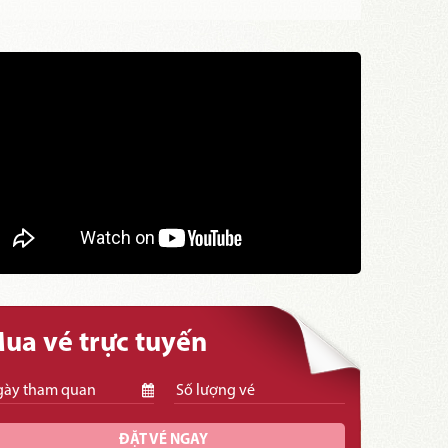
ua vé trực tuyến
ĐẶT VÉ NGAY