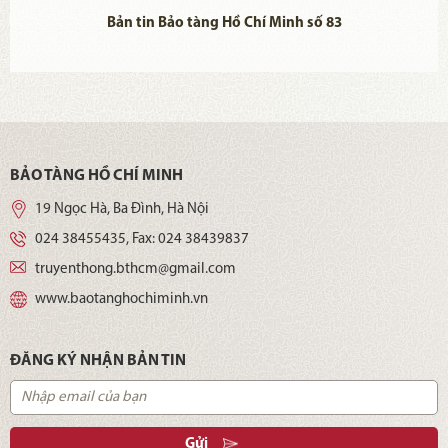
Bản tin Bảo tàng Hồ Chí Minh số 83
BẢO TÀNG HỒ CHÍ MINH
19 Ngọc Hà, Ba Đình, Hà Nội
024 38455435
, Fax:
024 38439837
truyenthong.bthcm@gmail.com
www.baotanghochiminh.vn
ĐĂNG KÝ NHẬN BẢN TIN
Gửi