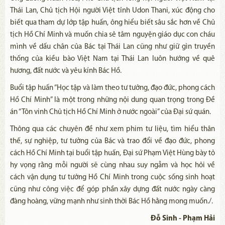
Thái Lan, Chủ tịch Hội người Việt tỉnh Udon Thani, xúc động cho
biết qua tham dự lớp tập huấn, ông hiểu biết sâu sắc hơn về Chủ
tịch Hồ Chí Minh và muốn chia sẻ tâm nguyện giáo dục con cháu
mình về dấu chân của Bác tại Thái Lan cũng như giữ gìn truyền
thống của kiều bào Việt Nam tại Thái Lan luôn hướng về quê
hương, đất nước và yêu kính Bác Hồ.
Buổi tập huấn “Học tập và làm theo tư tưởng, đạo đức, phong cách
Hồ Chí Minh” là một trong những nội dung quan trọng trong Đề
án “Tôn vinh Chủ tịch Hồ Chí Minh ở nước ngoài” của Đại sứ quán.
Thông qua các chuyên đề như xem phim tư liệu, tìm hiểu thân
thế, sự nghiệp, tư tưởng của Bác và trao đổi về đạo đức, phong
cách Hồ Chí Minh tại buổi tập huấn, Đại sứ Phạm Việt Hùng bày tỏ
hy vọng rằng mỗi người sẽ cùng nhau suy ngẫm và học hỏi về
cách vận dụng tư tưởng Hồ Chí Minh trong cuộc sống sinh hoạt
cũng như công việc để góp phần xây dựng đất nước ngày càng
đàng hoàng, vững mạnh như sinh thời Bác Hồ hằng mong muốn./.
Đỗ Sinh - Phạm Hải