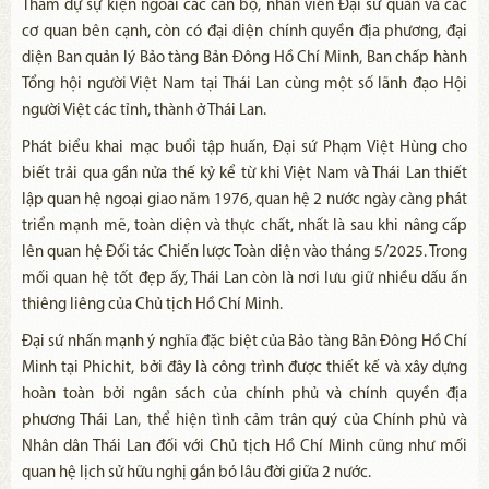
Tham dự sự kiện ngoài các cán bộ, nhân viên Đại sứ quán và các
cơ quan bên cạnh, còn có đại diện chính quyền địa phương, đại
diện Ban quản lý Bảo tàng Bản Đông Hồ Chí Minh, Ban chấp hành
Tổng hội người Việt Nam tại Thái Lan cùng một số lãnh đạo Hội
người Việt các tỉnh, thành ở Thái Lan.
Phát biểu khai mạc buổi tập huấn, Đại sứ Phạm Việt Hùng cho
biết trải qua gần nửa thế kỷ kể từ khi Việt Nam và Thái Lan thiết
lập quan hệ ngoại giao năm 1976, quan hệ 2 nước ngày càng phát
triển mạnh mẽ, toàn diện và thực chất, nhất là sau khi nâng cấp
lên quan hệ Đối tác Chiến lược Toàn diện vào tháng 5/2025. Trong
mối quan hệ tốt đẹp ấy, Thái Lan còn là nơi lưu giữ nhiều dấu ấn
thiêng liêng của Chủ tịch Hồ Chí Minh.
Đại sứ nhấn mạnh ý nghĩa đặc biệt của Bảo tàng Bản Đông Hồ Chí
Minh tại Phichit, bởi đây là công trình được thiết kế và xây dựng
hoàn toàn bởi ngân sách của chính phủ và chính quyền địa
phương Thái Lan, thể hiện tình cảm trân quý của Chính phủ và
Nhân dân Thái Lan đối với Chủ tịch Hồ Chí Minh cũng như mối
quan hệ lịch sử hữu nghị gắn bó lâu đời giữa 2 nước.