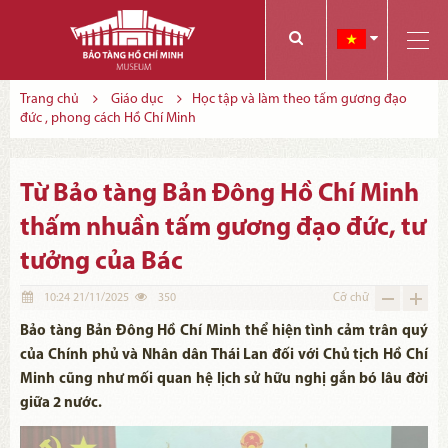
Các bạn có thể đăng ký tham quan trực tuyến bằng cách điền vào các thông tin sau và gửi cho chúng tôi:
Tính năng này Bảo tàng đang triển khai và hoàn thiện trong thời gian sắp tới. Để mua vé tham quan Bảo tàng, Quý khách vui lòng liên hệ đến số điện thoại:
Trang chủ
Giáo dục
Học tập và làm theo tấm gương đạo
đức , phong cách Hồ Chí Minh
Từ Bảo tàng Bản Đông Hồ Chí Minh
thấm nhuần tấm gương đạo đức, tư
tưởng của Bác
10:24 21/11/2025
350
Cỡ chữ
Bảo tàng Bản Đông Hồ Chí Minh thể hiện tình cảm trân quý
của Chính phủ và Nhân dân Thái Lan đối với Chủ tịch Hồ Chí
Minh cũng như mối quan hệ lịch sử hữu nghị gắn bó lâu đời
giữa 2 nước.