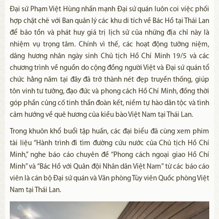
Đại sứ Phạm Việt Hùng nhấn mạnh Đại sứ quán luôn coi việc phối
hợp chặt chẽ với Ban quản lý các khu di tích về Bác Hồ tại Thái Lan
để bảo tồn và phát huy giá trị lịch sử của những địa chỉ này là
nhiệm vụ trọng tâm. Chính vì thế, các hoạt động tưởng niệm,
dâng hương nhân ngày sinh Chủ tịch Hồ Chí Minh 19/5 và các
chương trình về nguồn do cộng đồng người Việt và Đại sứ quán tổ
chức hằng năm tại đây đã trở thành nét đẹp truyền thống, giúp
tôn vinh tư tưởng, đạo đức và phong cách Hồ Chí Minh, đồng thời
góp phần củng cố tinh thần đoàn kết, niềm tự hào dân tộc và tình
cảm hướng về quê hương của kiều bào Việt Nam tại Thái Lan.
Trong khuôn khổ buổi tập huấn, các đại biểu đã cùng xem phim
tài liệu “Hành trình đi tìm đường cứu nước của Chủ tịch Hồ Chí
Minh,” nghe báo cáo chuyên đề “Phong cách ngoại giao Hồ Chí
Minh” và “Bác Hồ với Quân đội Nhân dân Việt Nam” từ các báo cáo
viên là cán bộ Đại sứ quán và Văn phòng Tùy viên Quốc phòng Việt
Nam tại Thái Lan.