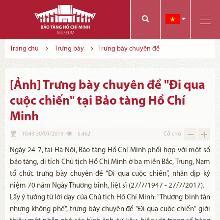
Các bạn có thể đăng ký tham quan trực tuyến bằng cách điền vào các thông tin sau và gửi cho chúng tôi:
Tính năng này Bảo tàng đang triển khai và hoàn thiện trong thời gian sắp tới. Để mua vé tham quan Bảo tàng, Quý khách vui lòng liên hệ đến số điện thoại:
Trang chủ
Trưng bày
Trưng bày chuyên đề
[Ảnh] Trưng bày chuyên đề "Đi qua
cuộc chiến" tại Bảo tàng Hồ Chí
Minh
10:49 30/01/2019
5.462
Cỡ chữ
Ngày 24-7, tại Hà Nội, Bảo tàng Hồ Chí Minh phối hợp với một số
bảo tàng, di tích Chủ tịch Hồ Chí Minh ở ba miền Bắc, Trung, Nam
tổ chức trưng bày chuyên đề “Đi qua cuộc chiến”, nhân dịp kỷ
niệm 70 năm Ngày Thương binh, liệt sĩ (27/7/1947 - 27/7/2017).
Lấy ý tưởng từ lời dạy của Chủ tịch Hồ Chí Minh: "Thương binh tàn
nhưng không phế", trưng bày chuyên đề "Đi qua cuộc chiến" giới