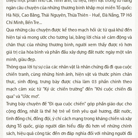
thiệu một phần nhỏ các hình ảnh, tư liệu, hiện vật trong số hàng
ngàn câu chuyện của những thương binh khắp mọi miền Tổ quốc:
Hà Nội, Cao Bằng, Thái Nguyên, Thừa Thiên - Huế, Đà Nẵng, TP Hồ
Chí Minh, Bến Tre...
Qua những câu chuyện được kể theo mạch hồi ức từ quá khứ đến
hiện tại và mong ước cho tương lai, bằng lời chia sẻ cảm động và
chân thực của những thương binh, người xem thấy được rõ hơn
giá trị của hòa bình và phấn đấu xây dựng đất nước ngày một văn
minh, giàu đẹp.
Thông qua lời tự sự của các nhân vật là nhân chứng đã đi qua cuộc
chiến tranh, cùng những hình ảnh, hiện vật và thước phim chân
thực, sinh động, trưng bày được chia làm 03 phần chính theo
mạch cảm xúc từ "Ký ức chiến trường" đến "Khi cuộc chiến đã
qua" và "Ước mơ".
Trưng bày chuyên đề "Đi qua cuộc chiến" góp phần giáo dục cho
cộng đồng, nhất là thế hệ trẻ về tình yêu quê hương, đất nước,
tình đồng chí, đồng đội, ý chí cách mạng trong kháng chiến và xây
dựng Tổ quốc, giúp người dân hiểu đầy đủ hơn về những chính
sách, hiệu quả công tác đền ơn đáp nghĩa đối với những người đã