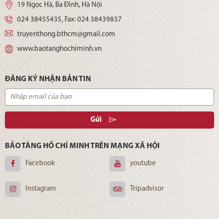
19 Ngọc Hà, Ba Đình, Hà Nội
024 38455435
, Fax:
024 38439837
truyenthong.bthcm@gmail.com
www.baotanghochiminh.vn
ĐĂNG KÝ NHẬN BẢN TIN
Gửi
BẢO TÀNG HỒ CHÍ MINH TRÊN MẠNG XÃ HỘI
Facebook
youtube
Instagram
Tripadvisor