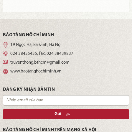
BẢO TÀNG HỒ CHÍ MINH
19 Ngọc Hà, Ba Đình, Hà Nội
024 38455435
, Fax:
024 38439837
truyenthong.bthcm@gmail.com
www.baotanghochiminh.vn
ĐĂNG KÝ NHẬN BẢN TIN
Gửi
BẢO TÀNG HỒ CHÍ MINH TRÊN MẠNG XÃ HỘI