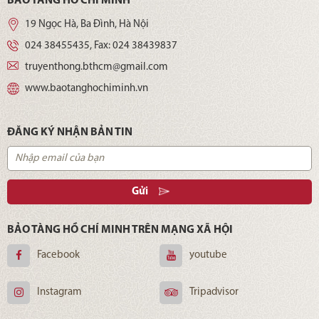
BẢO TÀNG HỒ CHÍ MINH
19 Ngọc Hà, Ba Đình, Hà Nội
024 38455435
, Fax:
024 38439837
truyenthong.bthcm@gmail.com
www.baotanghochiminh.vn
ĐĂNG KÝ NHẬN BẢN TIN
Gửi
BẢO TÀNG HỒ CHÍ MINH TRÊN MẠNG XÃ HỘI
Facebook
youtube
Instagram
Tripadvisor