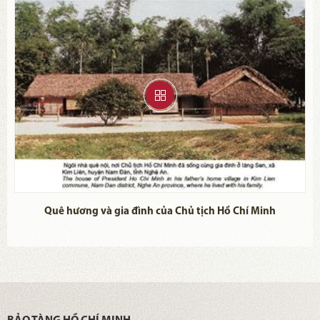
ộc
Quê hương và gia đình của Chủ tịch Hồ Chí Minh
C
ống