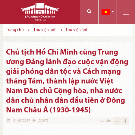
Các bạn có thể đăng ký tham quan trực tuyến bằng cách điền vào các thông tin sau và gửi cho chúng tôi:
Tính năng này Bảo tàng đang triển khai và hoàn thiện trong thời gian sắp tới. Để mua vé tham quan Bảo tàng, Quý khách vui lòng liên hệ đến số điện thoại:
Trang chủ
Thư viện ảnh
Thư viện ảnh
Chủ tịch Hồ Chí Minh cùng Trung
ương Đảng lãnh đạo cuộc vận động
giải phóng dân tộc và Cách mạng
tháng Tám, thành lập nước Việt
Nam Dân chủ Cộng hòa, nhà nước
dân chủ nhân dân đầu tiên ở Đông
Nam Châu Á (1930-1945)
31/05/2017
22.975
Cỡ chữ