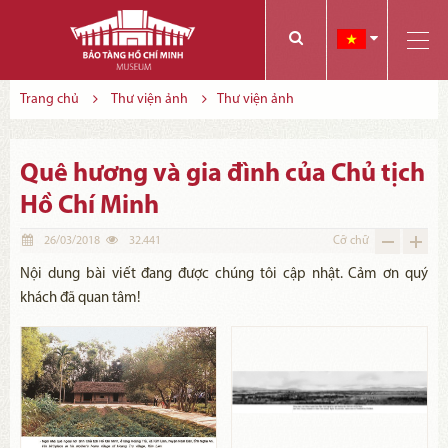
Các bạn có thể đăng ký tham quan trực tuyến bằng cách điền vào các thông tin sau và gửi cho chúng tôi:
Tính năng này Bảo tàng đang triển khai và hoàn thiện trong thời gian sắp tới. Để mua vé tham quan Bảo tàng, Quý khách vui lòng liên hệ đến số điện thoại:
Trang chủ
Thư viện ảnh
Thư viện ảnh
Quê hương và gia đình của Chủ tịch
Hồ Chí Minh
26/03/2018
32.441
Cỡ chữ
Nội dung bài viết đang được chúng tôi cập nhật. Cảm ơn quý
khách đã quan tâm!