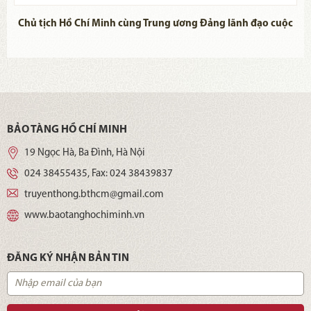
ộc
Chủ tịch Hồ Chí Minh cùng Trung ương Đảng lãnh đạo cuộc
C
ống
đấu tranh củng cố chính quyền cách mạng, kháng chiến
chống thực dân Pháp xâm lược (1945-1954)
t
BẢO TÀNG HỒ CHÍ MINH
19 Ngọc Hà, Ba Đình, Hà Nội
024 38455435
, Fax:
024 38439837
truyenthong.bthcm@gmail.com
www.baotanghochiminh.vn
ĐĂNG KÝ NHẬN BẢN TIN