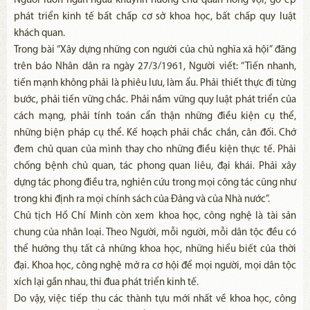
Người luôn ngăn ngừa khuynh hướng chủ quan nóng vội, gò ép
phát triển kinh tế bất chấp cơ sở khoa học, bất chấp quy luật
khách quan.
Trong bài “Xây dựng những con người của chủ nghĩa xã hội” đăng
trên báo Nhân dân ra ngày 27/3/1961, Người viết: “Tiến nhanh,
tiến mạnh không phải là phiêu lưu, làm ẩu. Phải thiết thực đi từng
bước, phải tiến vững chắc. Phải nắm vững quy luật phát triển của
cách mạng, phải tính toán cẩn thận những điều kiện cụ thể,
những biện pháp cụ thể. Kế hoạch phải chắc chắn, cân đối. Chớ
đem chủ quan của mình thay cho những điều kiện thực tế. Phải
chống bệnh chủ quan, tác phong quan liêu, đại khái. Phải xây
dựng tác phong điều tra, nghiên cứu trong mọi công tác cũng như
trong khi định ra mọi chính sách của Đảng và của Nhà nước”.
Chủ tịch Hồ Chí Minh còn xem khoa học, công nghệ là tài sản
chung của nhân loại. Theo Người, mỗi người, mỗi dân tộc đều có
thể hưởng thụ tất cả những khoa học, những hiểu biết của thời
đại. Khoa học, công nghệ mở ra cơ hội để mọi người, mọi dân tộc
xích lại gần nhau, thi đua phát triển kinh tế.
Do vậy, việc tiếp thu các thành tựu mới nhất về khoa học, công