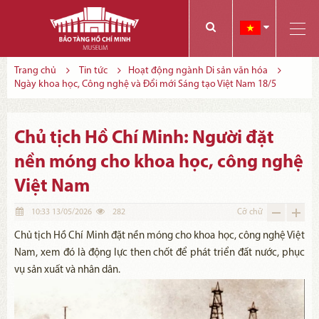
Các bạn có thể đăng ký tham quan trực tuyến bằng cách điền vào các thông tin sau và gửi cho chúng tôi:
Tính năng này Bảo tàng đang triển khai và hoàn thiện trong thời gian sắp tới. Để mua vé tham quan Bảo tàng, Quý khách vui lòng liên hệ đến số điện thoại:
Trang chủ
Tin tức
Hoạt động ngành Di sản văn hóa
Ngày khoa học, Công nghệ và Đổi mới Sáng tạo Việt Nam 18/5
Chủ tịch Hồ Chí Minh: Người đặt
nền móng cho khoa học, công nghệ
Việt Nam
10:33 13/05/2026
282
Cỡ chữ
Chủ tịch Hồ Chí Minh đặt nền móng cho khoa học, công nghệ Việt
Nam, xem đó là động lực then chốt để phát triển đất nước, phục
vụ sản xuất và nhân dân.