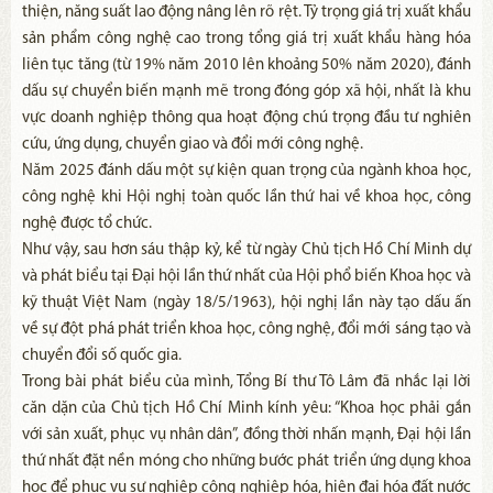
thiện, năng suất lao động nâng lên rõ rệt. Tỷ trọng giá trị xuất khẩu
sản phẩm công nghệ cao trong tổng giá trị xuất khẩu hàng hóa
liên tục tăng (từ 19% năm 2010 lên khoảng 50% năm 2020), đánh
dấu sự chuyển biến mạnh mẽ trong đóng góp xã hội, nhất là khu
vực doanh nghiệp thông qua hoạt động chú trọng đầu tư nghiên
cứu, ứng dụng, chuyển giao và đổi mới công nghệ.
Năm 2025 đánh dấu một sự kiện quan trọng của ngành khoa học,
công nghệ khi Hội nghị toàn quốc lần thứ hai về khoa học, công
nghệ được tổ chức.
Như vậy, sau hơn sáu thập kỷ, kể từ ngày Chủ tịch Hồ Chí Minh dự
và phát biểu tại Đại hội lần thứ nhất của Hội phổ biến Khoa học và
kỹ thuật Việt Nam (ngày 18/5/1963), hội nghị lần này tạo dấu ấn
về sự đột phá phát triển khoa học, công nghệ, đổi mới sáng tạo và
chuyển đổi số quốc gia.
Trong bài phát biểu của mình, Tổng Bí thư Tô Lâm đã nhắc lại lời
căn dặn của Chủ tịch Hồ Chí Minh kính yêu: “Khoa học phải gắn
với sản xuất, phục vụ nhân dân”, đồng thời nhấn mạnh, Đại hội lần
thứ nhất đặt nền móng cho những bước phát triển ứng dụng khoa
học để phục vụ sự nghiệp công nghiệp hóa, hiện đại hóa đất nước