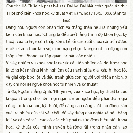
Chủ tịch Hồ Chí Minh phát biểu tại Đại hội Đại biểu toàn quốc lần thứ
I Hội phổ biến khoa học, kỹ thuật Việt Nam, ngày 18/5/1963. (Ảnh tư
liệu)
Đáng nói, Người còn phân tích và thẳng thắn nêu ra những yếu
kém của khoa học: “Chúng ta đều biết rằng trình độ khoa học, kỹ
thuật của ta hiện còn thấp kém. Lề lối sản xuất chưa cải tiến được
nhiều. Cách thức làm việc còn nặng nhọc. Năng suất lao động còn
thấp kém. Phong tục tập quán lạc hậu còn nhiều…
Vì vậy, nhiệm vụ khoa học là ra sức cải tiến những cái đó. Khoa học
là tổng kết những kinh nghiệm đấu tranh giữa giai cấp bị bóc lột
và giai cấp bóc lột và đấu tranh giữa con người với thiên nhiên, ở
đây chỉ nói riêng về khoa học tự nhiên và kỹ thuật”.
Từ đó, Người khẳng định: “Nhiệm vụ của khoa học, kỹ thuật là cực
kì quan trọng, cho nên mọi ngành, mọi người đều phải tham gia
công tác khoa học, kỹ thuật, để nâng cao năng suất lao động, sản
xuất ra nhiều của cải vật chất, để xây dựng chủ nghĩa xã hội thắng
lợi” và căn dặn: “…các cô, các chú phải ra sức đem hiểu biết khoa
học, kỹ thuật của mình truyền bá rộng rãi trong nhân dân lao