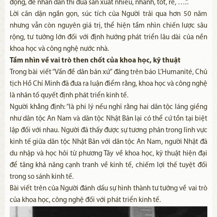
động, để nhân dân thi đua sản xuất nhiều, nhanh, tốt, rẻ, ….”.
Lời căn dặn ngắn gọn, súc tích của Người trải qua hơn 50 năm
nhưng vẫn còn nguyên giá trị, thể hiện tầm nhìn chiến lược sâu
rộng, tư tưởng lớn đối với định hướng phát triển lâu dài của nền
khoa học và công nghệ nước nhà.
Tầm nhìn về vai trò then chốt của khoa học, kỹ thuật
Trong bài viết “Vấn đề dân bản xứ” đăng trên báo L’Humanité, Chủ
tịch Hồ Chí Minh đã đưa ra luận điểm rằng, khoa học và công nghệ
là nhân tố quyết định phát triển kinh tế.
Người khẳng định: “là phi lý nếu nghĩ rằng hai dân tộc láng giềng
như dân tộc An Nam và dân tộc Nhật Bản lại có thể cứ tồn tại biệt
lập đối với nhau. Người đã thấy được sự tương phản trong lĩnh vực
kinh tế giữa dân tộc Nhật Bản với dân tộc An Nam, người Nhật đã
du nhập và học hỏi từ phương Tây về khoa học, kỹ thuật hiện đại
để tăng khả năng cạnh tranh về kinh tế, chiếm lợi thế tuyệt đối
trong so sánh kinh tế.
Bài viết trên của Người đánh dấu sự hình thành tư tưởng về vai trò
của khoa học, công nghệ đối với phát triển kinh tế.