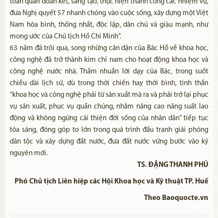
toàn quân đoàn kết, sáng tạo, thực hiện thành công các nhiệm vụ,
đưa Nghị quyết 57 nhanh chóng vào cuộc sống, xây dựng một Việt
Nam hòa bình, thống nhất, độc lập, dân chủ và giàu mạnh, như
mong ước của Chủ tịch Hồ Chí Minh”.
63 năm đã trôi qua, song những căn dặn của Bác Hồ về khoa học,
công nghệ đã trở thành kim chỉ nam cho hoạt động khoa học và
công nghệ nước nhà. Thấm nhuần lời dạy của Bác, trong suốt
chiều dài lịch sử, dù trong thời chiến hay thời bình, tinh thần
“khoa học và công nghệ phải từ sản xuất mà ra và phải trở lại phục
vụ sản xuất, phục vụ quần chúng, nhằm nâng cao năng suất lao
động và không ngừng cải thiện đời sống của nhân dân” tiếp tục
tỏa sáng, đóng góp to lớn trong quá trình đấu tranh giải phóng
dân tộc và xây dựng đất nước, đưa đất nước vững bước vào kỷ
nguyên mới.
TS. ĐẶNG THANH PHÚ
Phó Chủ tịch Liên hiệp các Hội Khoa học và Kỹ thuật TP. Huế
Theo Baoquocte.vn