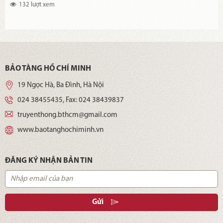
132 lượt xem
BẢO TÀNG HỒ CHÍ MINH
19 Ngọc Hà, Ba Đình, Hà Nội
024 38455435
, Fax:
024 38439837
truyenthong.bthcm@gmail.com
www.baotanghochiminh.vn
ĐĂNG KÝ NHẬN BẢN TIN
Gửi