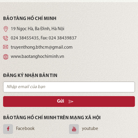
BẢO TÀNG HỒ CHÍ MINH
19 Ngọc Hà, Ba Đình, Hà Nội
024 38455435
, Fax:
024 38439837
truyenthong.bthcm@gmail.com
www.baotanghochiminh.vn
ĐĂNG KÝ NHẬN BẢN TIN
Gửi
BẢO TÀNG HỒ CHÍ MINH TRÊN MẠNG XÃ HỘI
Facebook
youtube