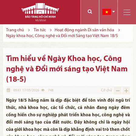
Các bạn có thể đăng ký tham quan trực tuyến bằng cách điền vào các thông tin sau và gửi cho chúng tôi:
Tính năng này Bảo tàng đang triển khai và hoàn thiện trong thời gian sắp tới. Để mua vé tham quan Bảo tàng, Quý khách vui lòng liên hệ đến số điện thoại:
Trang chủ
Tin tức
Hoạt động ngành Di sản văn hóa
Ngày khoa học, Công nghệ và Đổi mới Sáng tạo Việt Nam 18/5
Tìm hiểu về Ngày Khoa học, Công
nghệ và Đổi mới sáng tạo Việt Nam
(18-5)
09:41 17/05/2026
748
Cỡ chữ
Ngày 18/5 hằng năm là dịp đặc biệt để tôn vinh đội ngũ trí
thức, nhà khoa học, các tổ chức, cá nhân đang ngày đêm
cống hiến cho sự nghiệp phát triển khoa học, công nghệ và
đổi mới sáng tạo của đất nước. Đây không chỉ là ngày hội
của giới khoa học mà còn là dịp khẳng định vai trò then chốt