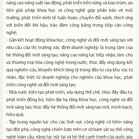
nâng cao năng suất lao động, phát triển bền vững và bao trùm; ưu
tiên giải pháp khoa học và công nghệ góp phần bảo vệ môi
trường, phát triển kinh tế tuần hoàn, chuyển đổi xanh, thích ứng
với biến đổi khí hậu; bảo đảm công bằng trong tiếp cận công
nghệ;
- Gắn kết hoạt động khoa học, công nghệ và đổi mới sáng tạo với
nhu cầu của thị trường; xác định doanh nghiệp là trung tâm của
hệ thống đổi mới sáng tạo; nâng cao năng lực tiếp nhận, làm chủ
và thương mại hóa công nghệ trong nước; thúc đẩy ứng dụng kết
quả nghiên cứu, khuyến khích tăng tỷ trọng đầu tư của khu vực tư
nhân, đặc biệt từ doanh nghiệp cho nghiên cứu khoa học, phát
triển công nghệ và đổi mới sáng tạo;
- Nhà nước kiến tạo phát triển, xây dựng thể chế, thúc đẩy đầu tư,
phát triển đồng bộ, hiện đại hạ tầng khoa học, công nghệ và đổi
mới sáng tạo; thúc đẩy hệ thống đổi mới sáng tạo mở, minh bạch,
hiệu quả;
- Tập trung nguồn lực cho các lĩnh vực công nghệ có tiềm năng
tạo đột phá, công nghệ chiến lược trên cơ sở bám sát xu thế công
nghệ toàn cầu, năng lực nội tại và lợi thế cạnh tranh của quốc gia;