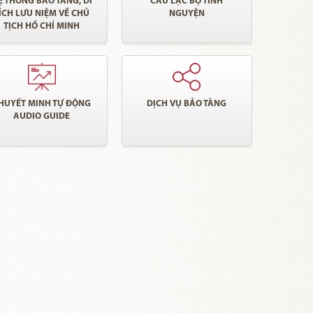
Ệ THỐNG BẢO TÀNG, DI
CÂU LẠC BỘ TÌNH
ÍCH LƯU NIỆM VỀ CHỦ
NGUYỆN
TỊCH HỒ CHÍ MINH
HUYẾT MINH TỰ ĐỘNG
DỊCH VỤ BẢO TÀNG
AUDIO GUIDE