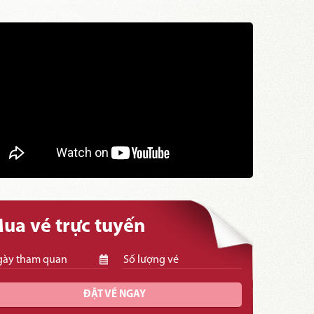
ua vé trực tuyến
ĐẶT VÉ NGAY