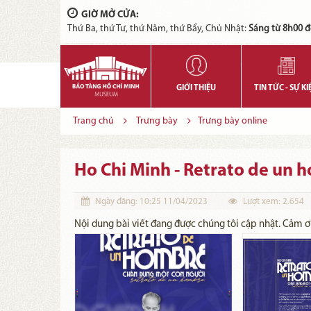
GIỜ MỞ CỬA:
Thứ Ba, thứ Tư, thứ Năm, thứ Bẩy, Chủ Nhật:
Sáng từ 8h00 đ
GIỚI THIỆU
TIN TỨC - SỰ KI
Trang chủ
Trưng bày
Trưng bày online
Ho Chi Minh - Retrato de un 
Ngày đăng:
10:25 11/04/2023
Lượt xem:
2.654
Nội dung bài viết đang được chúng tôi cập nhật. Cảm 