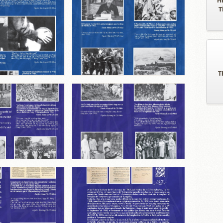
H
T
T