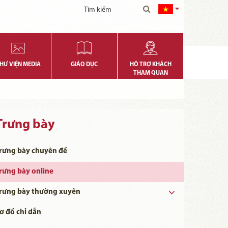
HƯ VIỆN MEDIA
GIÁO DỤC
HỖ TRỢ KHÁCH
THAM QUAN
Trưng bày
rưng bày chuyên đề
rưng bày online
rưng bày thường xuyên
ơ đồ chỉ dẫn