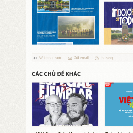
Về trang trước
Gửi email
in trang
CÁC CHỦ ĐỀ KHÁC