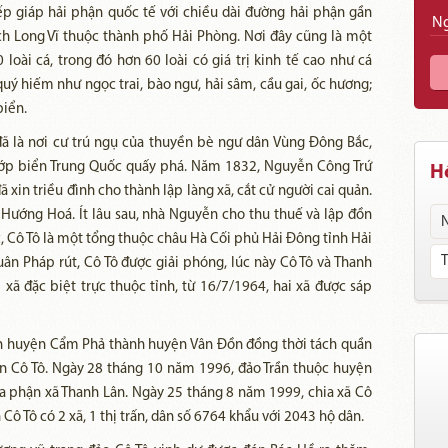
ếp giáp hải phận quốc tế với chiều dài đường hải phận gần
h Long Vĩ thuộc thành phố Hải Phòng. Nơi đây cũng là một
loài cá, trong đó hơn 60 loài có giá trị kinh tế cao như cá
uý hiếm như ngọc trai, bào ngư, hải sâm, cầu gai, ốc hương;
biển.
 đã là nơi cư trú ngụ của thuyền bè ngư dân Vùng Đông Bắc,
cướp biển Trung Quốc quấy phá. Năm 1832, Nguyễn Công Trứ
Hồ
xin triều đình cho thành lập làng xã, cắt cử người cai quản.
 Hướng Hoá. Ít lâu sau, nhà Nguyễn cho thu thuế và lập đồn
 Cô Tô là một tổng thuộc châu Hà Cối phủ Hải Đông tỉnh Hải
ân Pháp rút, Cô Tô được giải phóng, lúc này Cô Tô và Thanh
xã đặc biệt trực thuộc tỉnh, từ 16/7/1964, hai xã được sáp
ên huyện Cẩm Phả thành huyện Vân Đồn đồng thời tách quần
ện Cô Tô. Ngày 28 tháng 10 năm 1996, đảo Trần thuộc huyện
ịa phận xã Thanh Lân. Ngày 25 tháng 8 năm 1999, chia xã Cô
 Cô Tô có 2 xã, 1 thị trấn, dân số 6764 khẩu với 2043 hộ dân.