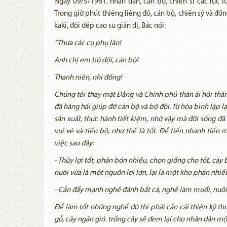
Ngày 09/5/1961, nhân dân, cán bộ, chiến sĩ các lực 
Trong giờ phút thiêng liêng đó, cán bộ, chiến sỹ và đồ
kaki, đôi dép cao su giản dị, Bác nói:
“Thưa các cụ phụ lão!
Anh chị em bộ đội, cán bộ!
Thanh niên, nhi đồng!
Chúng tôi thay mặt Đảng và Chính phủ thân ái hỏi thăm
đã hăng hái giúp đỡ cán bộ và bộ đội. Từ hòa bình lập l
sản xuất, thực hành tiết kiệm, nhờ vậy mà đời sống đã
vui vẻ và tiến bộ, như thế là tốt. Để tiến nhanh tiến 
việc sau đây:
- Thủy lợi tốt, phân bón nhiều, chọn giống cho tốt, cày
nuôi vừa là một nguồn lợi lớn, lại là một kho phân nhiề
- Cần đẩy mạnh nghề đánh bắt cá, nghề làm muối, nuôi 
Để làm tốt những nghề đó thì phải cần cải thiện kỹ thuậ
gỗ, cây ngăn gió. trồng cây sẽ đem lại cho nhân dân một