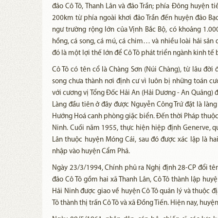
đảo Cô Tô, Thanh Lân và đảo Trần; phía Đông huyện ti
200km từ phía ngoài khơi đảo Trần đến huyện đảo Bạc
ngư trường rộng lớn của Vịnh Bắc Bộ, có khoảng 1.000 
hồng, cá song, cá mú, cá chim… và nhiều loài hải sản q
đó là một lợi thế lớn để Cô Tô phát triển ngành kinh tế 
Cô Tô có tên cổ là Chàng Sơn (Núi Chàng), từ lâu đời
song chưa thành nơi định cư vì luôn bị những toán 
với cương vị Tổng Đốc Hải An (Hải Dương - An Quảng) đã 
Làng đầu tiên ở đây được Nguyễn Công Trứ đặt là làng
Hướng Hoá canh phòng giặc biển. Đến thời Pháp thuộc,
Ninh. Cuối năm 1955, thực hiện hiệp định Generve, qu
Lân thuộc huyện Móng Cái, sau đó được xác lập là hai 
nhập vào huyện Cẩm Phả.
Ngày 23/3/1994, Chính phủ ra Nghị định 28-CP đổi t
đảo Cô Tô gồm hai xã Thanh Lân, Cô Tô thành lập huy
Hải Ninh được giao về huyện Cô Tô quản lý và thuộc đ
Tô thành thị trấn Cô Tô và xã Đồng Tiến. Hiện nay, huyện