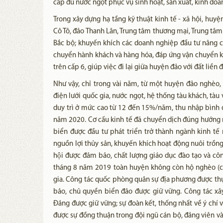
cấp đủ nước ngọt phục vụ sinh hoạt, sản xuất, kinh do
Trong xây dựng hạ tầng kỹ thuật kinh tế - xã hội, hu
Cô Tô, đảo Thanh Lân, Trung tâm thương mại, Trung tâm 
Bắc bộ; khuyến khích các doanh nghiệp đầu tư nâng cấ
chuyển hành khách và hàng hóa, đáp ứng vận chuyển khoả
trên cấp 6, giúp việc đi lại giữa huyện đảo với đất liền 
Như vậy, chỉ trong vài năm, từ một huyện đảo nghèo, 
điện lưới quốc gia, nước ngọt, hệ thống tàu khách, tàu 
duy trì ở mức cao từ 12 đến 15%/năm, thu nhập bình
năm 2020. Cơ cấu kinh tế đã chuyển dịch đúng hướng 
biển được đầu tư phát triển trở thành ngành kinh t
nguồn lợi thủy sản, khuyến khích hoạt động nuôi trồng t
hội được đảm bảo, chất lượng giáo dục đào tạo và côn
tháng 8 năm 2019 toàn huyện không còn hộ nghèo (c
gia. Công tác quốc phòng quân sự địa phương được thực h
bảo, chủ quyền biển đảo được giữ vững. Công tác xây
Đảng được giữ vững; sự đoàn kết, thống nhất về ý chí 
được sự đồng thuận trong đội ngũ cán bộ, đảng viên và