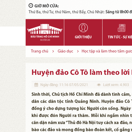
GIỜ MỞ CỬA:
Thứ Ba, thứ Tư, thứ Năm, thứ Bẩy, Chủ Nhật:
Sáng từ 8h00 đ
GIỚI THIỆU
TIN TỨC - SỰ KI
Trang chủ
Giáo dục
Học tập và làm theo tấm gư
Huyện đảo Cô Tô làm theo lời
Ngày đăng:
11:16 07/05/2021
Lượt xem:
4.903
Sinh thời, Chủ tịch Hồ Chí Minh đã dành tình cảm
dân các dân tộc tỉnh Quảng Ninh. Huyện đảo Cô 
đồng ý cho dựng tượng lúc Người còn sống. Ngày 
khi được đón Người ra thăm. Mỗi khi ngắm nhìn t
căn dặn năm xưa “Thủ đô Hà Nội tuy cách xa đảo,
bào các đảo và mong đồng bào đoàn kết, cố gắng v