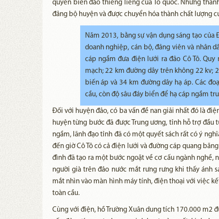
quyền biển đảo thiêng liêng của Tổ quốc. Những thành
đảng bộ huyện và được chuyển hóa thành chất lượng c
Năm 2013, bằng sự vận dụng sáng tạo của Đ
doanh nghiệp, cán bộ, đảng viên và nhân dâ
cáp ngầm đưa điện lưới ra đảo Cô Tô. Qu
mạch; 22 km đường dây trên không 22 kv; 2
biến áp và 34 km đường dây hạ áp. Các đoạ
cầu, còn độ sâu đáy biển để hạ cáp ngầm tru
Đối với huyện đảo, có ba vấn đề nan giải nhất đó là điệ
huyện từng bước đã được Trung ương, tỉnh hỗ trợ đầu tư
ngầm, lãnh đạo tỉnh đã có một quyết sách rất có ý nghĩ
đến giờ Cô Tô có cả điện lưới và đường cáp quang băng 
đình đã tạo ra một bước ngoặt về cơ cấu ngành nghề, n
người già trên đảo nước mắt rưng rưng khi thấy ánh sá
mắt nhìn vào màn hình máy tính, điện thoại với việc kế
toàn cầu.
Cùng với điện, hồ Trường Xuân dung tích 170.000 m2 