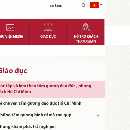
HƯ VIỆN MEDIA
GIÁO DỤC
HỖ TRỢ KHÁCH
THAM QUAN
Giáo dục
ọc tập và làm theo tấm gương đạo đức , phong
ách Hồ Chí Minh
ể chuyện tấm gương đạo đức Hồ Chí Minh
hững tấm gương bình dị mà cao quý
Những tấm gương bình dị mà cao quý năm 2023
Những tấm gương bình dị mà cao quý năm 2024
Những tấm gương bình dị mà cao quý năm 2025
Những tấm gương bình dị mà cao quý năm 2026
Những tấm gương bình dị mà cao quý năm 2022
hòng khám phá, trải nghiệm