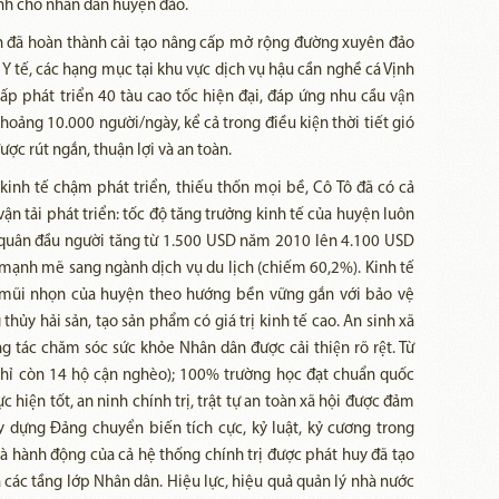
anh cho nhân dân huyện đảo.
yện đã hoàn thành cải tạo nâng cấp mở rộng đường xuyên đảo
Y tế, các hạng mục tại khu vực dịch vụ hậu cần nghề cá Vịnh
p phát triển 40 tàu cao tốc hiện đại, đáp ứng nhu cầu vận
ng 10.000 người/ngày, kể cả trong điều kiện thời tiết gió
được rút ngắn, thuận lợi và an toàn.
kinh tế chậm phát triển, thiếu thốn mọi bề, Cô Tô đã có cả
vận tải phát triển: tốc độ tăng trưởng kinh tế của huyện luôn
 quân đầu người tăng từ 1.500 USD năm 2010 lên 4.100 USD
mạnh mẽ sang ngành dịch vụ du lịch (chiếm 60,2%). Kinh tế
ế mũi nhọn của huyện theo hướng bền vững gắn với bảo vệ
hủy hải sản, tạo sản phẩm có giá trị kinh tế cao. An sinh xã
g tác chăm sóc sức khỏe Nhân dân được cải thiện rõ rệt. Từ
hỉ còn 14 hộ cận nghèo); 100% trường học đạt chuẩn quốc
iện tốt, an ninh chính trị, trật tự an toàn xã hội được đảm
 dựng Đảng chuyển biến tích cực, kỷ luật, kỷ cương trong
và hành động của cả hệ thống chính trị được phát huy đã tạo
 các tầng lớp Nhân dân. Hiệu lực, hiệu quả quản lý nhà nước