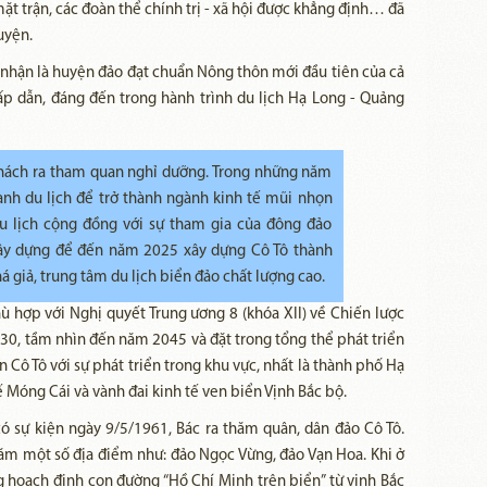
ặt trận, các đoàn thể chính trị - xã hội được khẳng định… đã
uyện.
nhận là huyện đảo đạt chuẩn Nông thôn mới đầu tiên của cả
ấp dẫn, đáng đến trong hành trình du lịch Hạ Long - Quảng
hách ra tham quan nghỉ dưỡng. Trong những năm
gành du lịch để trở thành ngành kinh tế mũi nhọn
du lịch cộng đồng với sự tham gia của đông đảo
 xây dựng để đến năm 2025 xây dựng Cô Tô thành
giả, trung tâm du lịch biển đảo chất lượng cao.
hù hợp với Nghị quyết Trung ương 8 (khóa XII) về Chiến lược
30, tầm nhìn đến năm 2045 và đặt trong tổng thể phát triển
 Cô Tô với sự phát triển trong khu vực, nhất là thành phố Hạ
 Móng Cái và vành đai kinh tế ven biển Vịnh Bắc bộ.
ó sự kiện ngày 9/5/1961, Bác ra thăm quân, dân đảo Cô Tô.
hăm một số địa điểm như: đảo Ngọc Vừng, đảo Vạn Hoa. Khi ở
 hoạch định con đường “Hồ Chí Minh trên biển” từ vịnh Bắc