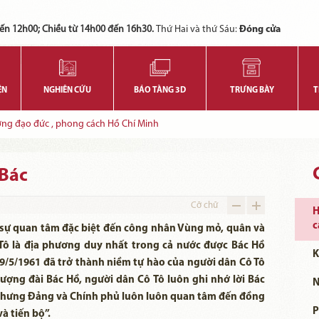
Các bạn có thể đăng ký tham quan trực tuyến bằng cách điền vào các thông tin sau và gửi cho chúng tôi:
Tính năng này Bảo tàng đang triển khai và hoàn thiện trong thời gian sắp tới. Để mua vé tham quan Bảo tàng, Quý khách vui lòng liên hệ đến số điện thoại:
ến 12h00; Chiều từ 14h00 đến 16h30.
Thứ Hai và thứ Sáu:
Đóng cửa
ỆN
NGHIÊN CỨU
BẢO TÀNG 3D
TRƯNG BÀY
T
ơng đạo đức , phong cách Hồ Chí Minh
 Bác
Cỡ chữ
H
c
, sự quan tâm đặc biệt đến công nhân Vùng mỏ, quân và
Tô là địa phương duy nhất trong cả nước được Bác Hồ
K
9/5/1961 đã trở thành niềm tự hào của người dân Cô Tô
ượng đài Bác Hồ, người dân Cô Tô luôn ghi nhớ lời Bác
N
 nhưng Đảng và Chính phủ luôn luôn quan tâm đến đồng
P
à tiến bộ”.