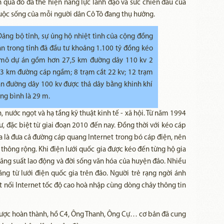
 quả đó đã thể hiện năng lực lãnh đạo và sức chiến đấu của
uộc sống của mỗi người dân Cô Tô đang thụ hưởng.
ảng bộ tỉnh, sự ủng hộ nhiệt tình của cộng đồng
n trong tỉnh đã đầu tư khoảng 1.100 tỷ đồng kéo
y mô dự án gồm hơn 27,5 km đường dây 110 kv 2
3 km đường cáp ngầm; 8 trạm cắt 22 kv; 12 trạm
n đường dây 100 kv được thả dây bằng khinh khí
ng bình là 29 m.
n, nước ngọt và hạ tầng kỹ thuật kinh tế - xã hội. Từ năm 1994
, đặc biệt từ giai đoạn 2010 đến nay. Đồng thời với kéo cáp
a là đưa cả đường cáp quang Internet trong bó cáp điện, nên
thông rộng. Khi điện lưới quốc gia được kéo đến từng hộ gia
ăng suất lao động và đời sống văn hóa của huyện đảo. Nhiều
ng từ lưới điện quốc gia trên đảo. Người trẻ rạng ngời ánh
t nối Internet tốc độ cao hoà nhập cùng dòng chảy thông tin
được hoàn thành, hồ C4, Ông Thanh, Ông Cự… cơ bản đã cung