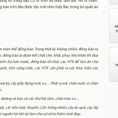
lượng vũ trang đảo Cô Tô vinh dự được đón Bác Hồ ra thăm.
ng bào trên đảo được tận mắt nhìn thấy Bác trong bộ quần áo
H
T
 toàn thể đồng bào. Trong thời kỳ kháng chiến, đồng bào ta
ại, đồng bào ta đoàn kết chặt chẽ, khắc phục khó khăn thi đua
 tiến bộ hơn trước, đồng bào tổ chức các HTX để làm ăn cho
T
mạnh, tiến vững chắc, các HTX cần phải ra sức thực hiện các
 bừa kỹ, cấy giầy đúng mức v.v… Phải ra sức chăn nuôi, vì chăn
u.
dưỡng và bảo vệ các thứ hải sâm, chân trâu v.v…
t, cải tiến lưới, thuyền. Cần trồng nhiều cây ăn quả, cây lấy
 nguồn lợi lớn lại làm cho xứ sở ta thêm tươi đẹp.