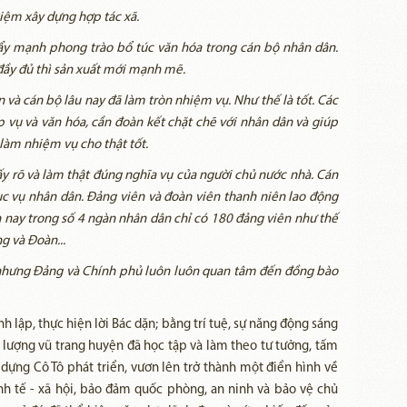
kiệm xây dựng hợp tác xã.
ẩy mạnh phong trào bổ túc văn hóa trong cán bộ nhân dân.
đầy đủ thì sản xuất mới mạnh mẽ.
uân và cán bộ lâu nay đã làm tròn nhiệm vụ. Như thế là tốt. Các
p vụ và văn hóa, cần đoàn kết chặt chẽ với nhân dân và giúp
làm nhiệm vụ cho thật tốt.
ấy rõ và làm thật đúng nghĩa vụ của người chủ nước nhà. Cán
c vụ nhân dân. Đảng viên và đoàn viên thanh niên lao động
 nay trong số 4 ngàn nhân dân chỉ có 180 đảng viên như thế
ng và Đoàn...
o nhưng Đảng và Chính phủ luôn luôn quan tâm đến đồng bào
 lập, thực hiện lời Bác dặn; bằng trí tuệ, sự năng động sáng
c lượng vũ trang huyện đã học tập và làm theo tư tưởng, tấm
ựng Cô Tô phát triển, vươn lên trở thành một điển hình về
inh tế - xã hội, bảo đảm quốc phòng, an ninh và bảo vệ chủ