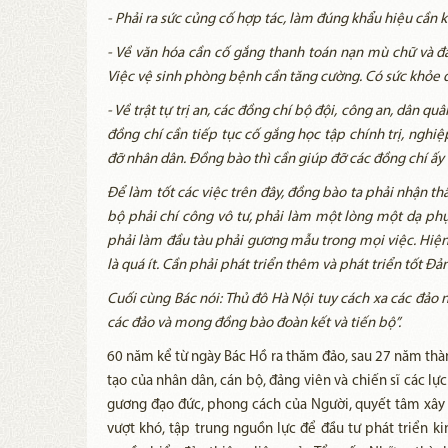
- Phải ra sức củng cố hợp tác, làm đúng khẩu hiệu cần 
- Về văn hóa cần cố gắng thanh toán nạn mù chữ và đ
Việc vệ sinh phòng bệnh cần tăng cường. Có sức khỏe 
- Về trật tự trị an, các đồng chí bộ đội, công an, dân q
đồng chí cần tiếp tục cố gắng học tập chính trị, nghiệ
đỡ nhân dân. Đồng bào thì cần giúp đỡ các đồng chí ấy 
Để làm tốt các việc trên đây, đồng bào ta phải nhận th
bộ phải chí công vô tư, phải làm một lòng một dạ phụ
phải làm đầu tàu phải gương mẫu trong mọi việc. Hiện
là quá ít. Cần phải phát triển thêm và phát triển tốt Đả
Cuối cùng Bác nói: Thủ đô Hà Nội tuy cách xa các đả
các đảo và mong đồng bào đoàn kết và tiến bộ”.
60 năm kể từ ngày Bác Hồ ra thăm đảo, sau 27 năm thành
tạo của nhân dân, cán bộ, đảng viên và chiến sĩ các lự
gương đạo đức, phong cách của Người, quyết tâm xây d
vượt khó, tập trung nguồn lực để đầu tư phát triển k