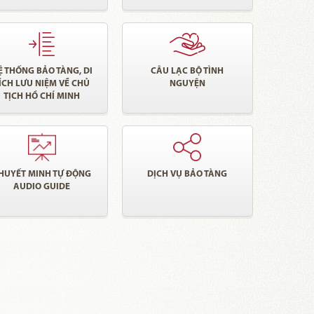
Ệ THỐNG BẢO TÀNG, DI
CÂU LẠC BỘ TÌNH
ÍCH LƯU NIỆM VỀ CHỦ
NGUYỆN
TỊCH HỒ CHÍ MINH
HUYẾT MINH TỰ ĐỘNG
DỊCH VỤ BẢO TÀNG
AUDIO GUIDE