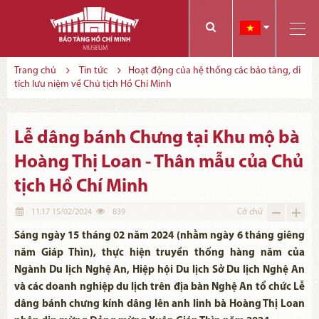
Các bạn có thể đăng ký tham quan trực tuyến bằng cách điền vào các thông tin sau và gửi cho chúng tôi:
Tính năng này Bảo tàng đang triển khai và hoàn thiện trong thời gian sắp tới. Để mua vé tham quan Bảo tàng, Quý khách vui lòng liên hệ đến số điện thoại:
Trang chủ
Tin tức
Hoạt động của hệ thống các bảo tàng, di
tích lưu niệm về Chủ tịch Hồ Chí Minh
Lễ dâng bánh Chưng tại Khu mộ bà
Hoàng Thị Loan - Thân mẫu của Chủ
tịch Hồ Chí Minh
11:17 15/02/2024
839
Cỡ chữ
Sáng ngày 15 tháng 02 năm 2024 (nhằm ngày 6 tháng giêng
năm Giáp Thìn), thực hiện truyền thống hàng năm của
Ngành Du lịch Nghệ An, Hiệp hội Du lịch Sở Du lịch Nghệ An
và các doanh nghiệp du lịch trên địa bàn Nghệ An tổ chức Lễ
dâng bánh chưng kính dâng lên anh linh bà Hoàng Thị Loan