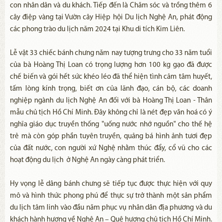
con nhân dân và du khách. Tiếp đến là Chăm sóc và trồng thêm 6
cây điệp vàng tại Vườn cây Hiệp hội Du lịch Nghệ An, phát động
các phong trào du lịch năm 2024 tại Khu di tích Kim Liên.
Lễ vật 33 chiếc bánh chưng năm nay tượng trưng cho 33 năm tuổi
của bà Hoàng Thị Loan có trọng lượng hơn 100 kg gạo đã được
chế biến và gói hết sức khéo léo đã thể hiện tình cảm tâm huyết,
tấm lòng kính trọng, biết ơn của lãnh đạo, cán bộ, các doanh
nghiệp ngành du lịch Nghệ An đối với bà Hoàng Thị Loan - Thân
mẫu chủ tịch Hồ Chí Minh. Đây không chỉ là nét đẹp văn hoá có ý
nghĩa giáo dục truyền thống "uống nước nhớ nguồn" cho thế hệ
trẻ mà còn góp phần tuyên truyền, quảng bá hình ảnh tươi đẹp
của đất nước, con người xứ Nghệ nhằm thúc đẩy, cổ vũ cho các
hoạt động du lịch ở Nghệ An ngày càng phát triển.
Hy vọng lễ dâng bánh chưng sẽ tiếp tục được thực hiện với quy
mô và hình thức phong phú để thực sự trở thành một sản phẩm
du lịch tâm linh vào đầu năm phục vụ nhân dân địa phương và du
khách hành hương về Nghệ An – Quê hương chủ tịch Hồ Chí Minh.