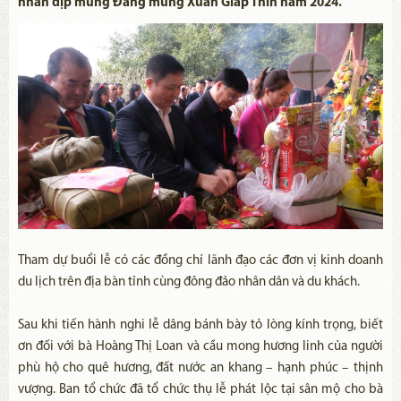
nhân dịp mừng Đảng mừng Xuân Giáp Thìn năm 2024.
Tham dự buổi lễ có các đồng chí lãnh đạo các đơn vị kinh doanh
du lịch trên địa bàn tỉnh cùng đông đảo nhân dân và du khách.
Sau khi tiến hành nghi lễ dâng bánh bày tỏ lòng kính trọng, biết
ơn đối với bà Hoàng Thị Loan và cầu mong hương linh của người
phù hộ cho quê hương, đất nước an khang – hạnh phúc – thịnh
vượng. Ban tổ chức đã tổ chức thụ lễ phát lộc tại sân mộ cho bà