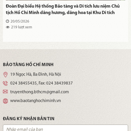
Đoàn Đại biểu Hệ thống Bảo tàng và Di tích lưu niệm Chủ
tịch Hồ Chí Minh dâng hương, dâng hoa tại Khu Di tích
lịch sử quốc gia đặc biệt Ngã ba Đồng Lộc và Di tích quốc
20/05/2026
gia đặc biệt Khu lưu niệm Đại thi hào Nguyễn Du
219 lượt xem
BẢO TÀNG HỒ CHÍ MINH
19 Ngọc Hà, Ba Đình, Hà Nội
024 38455435
, Fax:
024 38439837
truyenthong.bthcm@gmail.com
www.baotanghochiminh.vn
ĐĂNG KÝ NHẬN BẢN TIN