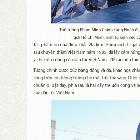
Thủ tướng Phạm Minh Chính cùng Đoàn đại
tịch Hồ Chí Minh, lãnh tụ kính yêu
Tác phẩm do nhà điêu khắc Vladimir Efimovich Tsigal v
sau chuyến thăm Việt Nam năm 1985, đã lấy cảm hứng từ
ý chí kiên cường của dân tộc Việt Nam - để tạo nên thiế
Tượng chính được đúc bằng đồng và đá, khắc họa châ
vòng tròn lớn tượng trưng cho mặt trời tỏa sáng. Dưới 
chuẩn bị bật dậy, phía sau là hai cây tre uốn cong và 
của dân tộc Việt Nam. ​