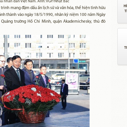
 của nhân dân Việt Nam. Ảnh: VGP/Nhật Bắc
H
trình mang đậm dấu ấn lịch sử và văn hóa, thể hiện tình hữu
T
hánh thành vào ngày 18/5/1990, nhân kỷ niệm 100 năm Ngày
ại Quảng trường Hồ Chí Minh, quận Akademichesky, thủ đô
T