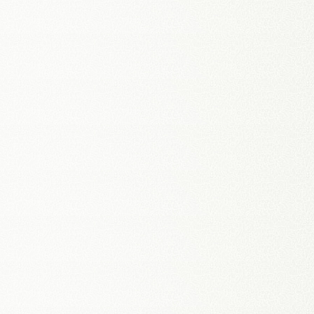
Khánh thành Dự án tu
bổ, tôn tạo Khu di tích
lịch sử Chủ tịch Hồ Chí