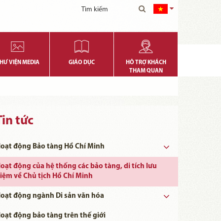
HƯ VIỆN MEDIA
GIÁO DỤC
HỖ TRỢ KHÁCH
THAM QUAN
Tin tức
oạt động Bảo tàng Hồ Chí Minh
oạt động của hệ thống các bảo tàng, di tích lưu
iệm về Chủ tịch Hồ Chí Minh
oạt động ngành Di sản văn hóa
Ngày khoa học, Công nghệ và Đổi mới Sáng tạo Việt Nam 18/5
oạt động bảo tàng trên thế giới