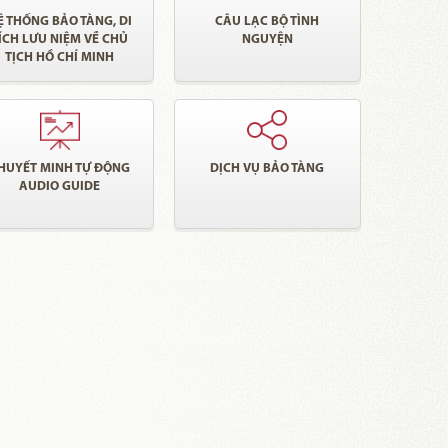
Ệ THỐNG BẢO TÀNG, DI
CÂU LẠC BỘ TÌNH
ÍCH LƯU NIỆM VỀ CHỦ
NGUYỆN
TỊCH HỒ CHÍ MINH
HUYẾT MINH TỰ ĐỘNG
DỊCH VỤ BẢO TÀNG
AUDIO GUIDE