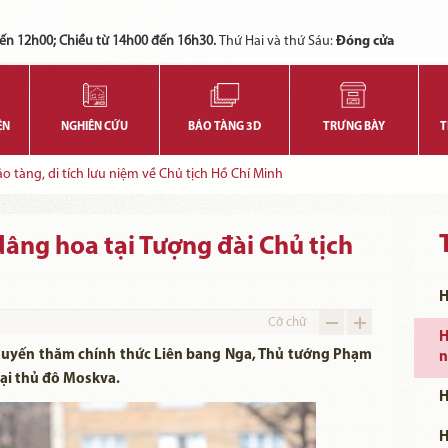
Các bạn có thể đăng ký tham quan trực tuyến bằng cách điền vào các thông tin sau và gửi cho chúng tôi:
Tính năng này Bảo tàng đang triển khai và hoàn thiện trong thời gian sắp tới. Để mua vé tham quan Bảo tàng, Quý khách vui lòng liên hệ đến số điện thoại:
ến 12h00; Chiều từ 14h00 đến 16h30.
Thứ Hai và thứ Sáu:
Đóng cửa
ỆN
NGHIÊN CỨU
BẢO TÀNG 3D
TRƯNG BÀY
T
 tàng, di tích lưu niệm về Chủ tịch Hồ Chí Minh
ng hoa tại Tượng đài Chủ tịch
H
Cỡ chữ
H
chuyến thăm chính thức Liên bang Nga, Thủ tướng Phạm
n
tại thủ đô Moskva.
H
H