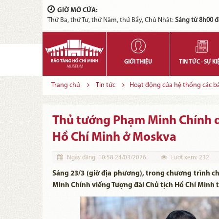
GIỜ MỞ CỬA:
Thứ Ba, thứ Tư, thứ Năm, thứ Bẩy, Chủ Nhật:
Sáng từ 8h00 đ
GIỚI THIỆU
TIN TỨC - SỰ KI
Trang chủ
Tin tức
Hoạt động của hệ thống các bảo
Thủ tướng Phạm Minh Chính dâ
Hồ Chí Minh ở Moskva
Ngày đăng:
10:58 24/03/2026
Lượt xem:
232
Sáng 23/3 (giờ địa phương), trong chương trình 
Minh Chính viếng Tượng đài Chủ tịch Hồ Chí Minh 