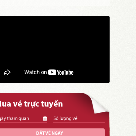
ua vé trực tuyến
ĐẶT VÉ NGAY