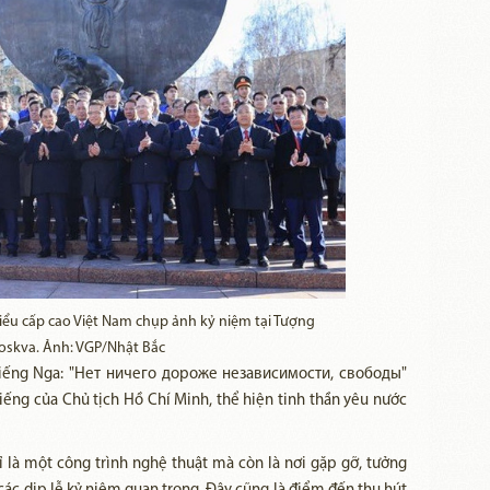
ểu cấp cao Việt Nam chụp ảnh kỷ niệm tại Tượng
oskva. Ảnh: VGP/Nhật Bắc
 tiếng Nga: "Нет ничего дороже независимости, свободы"
tiếng của Chủ tịch Hồ Chí Minh, thể hiện tinh thần yêu nước
 là một công trình nghệ thuật mà còn là nơi gặp gỡ, tưởng