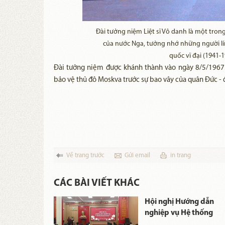
Đài tưởng niệm Liệt sĩ Vô danh là một tro
của nước Nga, tưởng nhớ những người lí
quốc vĩ đại (1941-
Đài tưởng niệm được khánh thành vào ngày 8/5/1967. 
bảo vệ thủ đô Moskva trước sự bao vây của quân Đức - 
Về trang trước
Gửi email
in trang
CÁC BÀI VIẾT KHÁC
 Lê Minh
Hội nghị Hướng dẫn
g hương,
nghiệp vụ Hệ thống
 Cụ Phó bảng
Bảo tàng và Di tích lưu