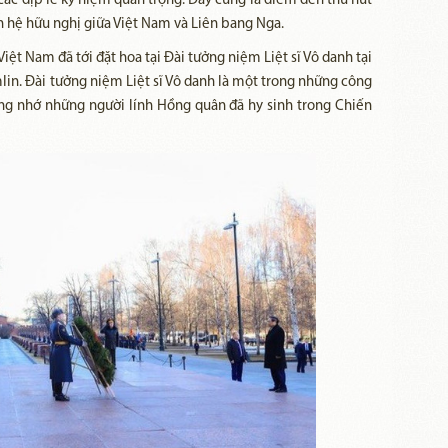
các dịp lễ kỷ niệm quan trọng. Đây cũng là điểm đến thu hút
 hệ hữu nghị giữa Việt Nam và Liên bang Nga.​
ệt Nam đã tới đặt hoa tại Đài tưởng niệm Liệt sĩ Vô danh tại
in. Đài tưởng niệm Liệt sĩ Vô danh là một trong những công
ởng nhớ những người lính Hồng quân đã hy sinh trong Chiến