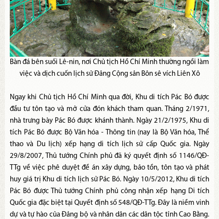
Bàn đá bên suối Lê-nin, nơi Chủ tịch Hồ Chí Minh thường ngồi làm
việc và dịch cuốn lịch sử Đảng Cộng sản Bôn sê vích Liên Xô
Ngay khi Chủ tịch Hồ Chí Minh qua đời, Khu di tích Pác Bó được
đầu tư tôn tạo và mở cửa đón khách tham quan. Tháng 2/1971,
nhà trưng bày Pác Bó được khánh thành. Ngày 21/2/1975, Khu di
tích Pác Bó được Bộ Văn hóa - Thông tin (nay là Bộ Văn hóa, Thể
thao và Du lịch) xếp hạng di tích lịch sử cấp Quốc gia. Ngày
29/8/2007, Thủ tướng Chính phủ đã ký quyết định số 1146/QĐ-
TTg về việc phê duyệt đề án xây dựng, bảo tồn, tôn tạo và phát
huy giá trị Khu di tích lịch sử Pác Bó. Ngày 10/5/2012, Khu di tích
Pác Bó được Thủ tướng Chính phủ công nhận xếp hạng Di tích
Quốc gia đặc biệt tại Quyết định số 548/QĐ-TTg. Đây là niềm vinh
dự và tự hào của Đảng bộ và nhân dân các dân tộc tỉnh Cao Bằng.