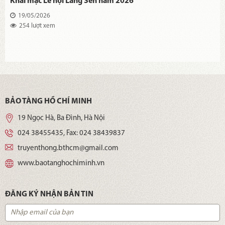
Khai mạc Lễ hội Làng Sen năm 2026
19/05/2026
254 lượt xem
BẢO TÀNG HỒ CHÍ MINH
19 Ngọc Hà, Ba Đình, Hà Nội
024 38455435
, Fax:
024 38439837
truyenthong.bthcm@gmail.com
www.baotanghochiminh.vn
ĐĂNG KÝ NHẬN BẢN TIN