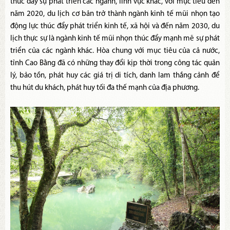
thúc đẩy sự phát triển các ngành, lĩnh vực khác, với mục tiêu đến
năm 2020, du lịch cơ bản trở thành ngành kinh tế mũi nhọn tạo
động lực thúc đẩy phát triển kinh tế, xã hội và đến năm 2030, du
lịch thực sự là ngành kinh tế mũi nhọn thúc đẩy mạnh mẽ sự phát
triển của các ngành khác. Hòa chung với mục tiêu của cả nước,
tỉnh Cao Bằng đã có những thay đổi kịp thời trong công tác quản
lý, bảo tồn, phát huy các giá trị di tích, danh lam thắng cảnh để
thu hút du khách, phát huy tối đa thế mạnh của địa phương.