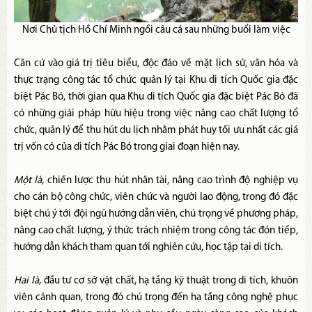
Nơi Chủ tịch Hồ Chí Minh ngồi câu cá sau những buổi làm việc
Căn cứ vào giá trị tiêu biểu, độc đáo về mặt lịch sử, văn hóa và
thực trạng công tác tổ chức quản lý tại Khu di tích Quốc gia đặc
biệt Pác Bó, thời gian qua Khu di tích Quốc gia đặc biệt Pác Bó đã
có những giải pháp hữu hiệu trong việc nâng cao chất lượng tổ
chức, quản lý để thu hút du lịch nhằm phát huy tối ưu nhất các giá
trị vốn có của di tích Pác Bó trong giai đoạn hiện nay.
Một là,
chiến lược thu hút nhân tài, nâng cao trình độ nghiệp vụ
cho cán bộ công chức, viên chức và người lao động, trong đó đặc
biệt chú ý tới đội ngũ hướng dẫn viên, chú trọng về phương pháp,
nâng cao chất lượng, ý thức trách nhiệm trong công tác đón tiếp,
hướng dẫn khách tham quan tới nghiên cứu, học tập tại di tích.
Hai là,
đầu tư cơ sở vật chất, hạ tầng kỹ thuật trong di tích, khuôn
viên cảnh quan, trong đó chú trọng đến hạ tầng công nghệ phục