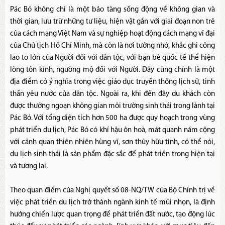
Pác Bó không chỉ là một bảo tàng sống động về không gian và
thời gian, lưu trữ những tư liệu, hiện vật gắn với giai đoạn non trẻ
của cách mạng Việt Nam và sự nghiệp hoạt động cách mạng vĩ đại
của Chủ tịch Hồ Chí Minh, mà còn là nơi tưởng nhớ, khắc ghi công
lao to lớn của Người đối với dân tộc, với bạn bè quốc tế thể hiện
lòng tôn kính, ngưỡng mộ đối với Người. Đây cũng chính là một
địa điểm có ý nghĩa trong việc giáo dục truyền thống lịch sử, tinh
thần yêu nước của dân tộc. Ngoài ra, khi đến đây du khách còn
được thưởng ngoạn không gian môi trường sinh thái trong lành tại
Pác Bó. Với tổng diện tích hơn 500 ha được quy hoạch trong vùng
phát triển du lịch, Pác Bó có khí hậu ôn hoà, mát quanh năm cộng
với cảnh quan thiên nhiên hùng vĩ, sơn thủy hữu tình, có thể nói,
du lịch sinh thái là sản phẩm đặc sắc để phát triển trong hiện tại
và tương lai.
Theo quan điểm của Nghị quyết số 08-NQ/TW của Bộ Chính trị về
việc phát triển du lịch trở thành ngành kinh tế mũi nhọn, là định
hướng chiến lược quan trọng để phát triển đất nước, tạo động lúc