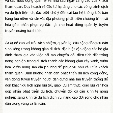
vụ các hoạt động quản lý và nhu cầu ngày càng cao của khách
tham quan. Quy hoạch và đầu tư hạ tầng cho các công trình dịch
vụ du lịch tiện ích, đặc biệt chú ý đến cải tạo hệ thống kiốt bán
hàng lưu niệm và sản vật địa phương; phát triển chương trình số
hóa góp phần phục vụ đắc lực cho hoạt động quản lý, tuyên
truyền quảng bá di tích.
Ba là,
đề cao vai trò trách nhiệm, quyền lợi của cộng đồng cư dân
sinh sống trong không gian di tích, đặc biệt vận động các hộ gia
đình tham gia vào việc cải tạo chuyển đổi diện tích đất trồng
nông nghiệp trong di tích thành các không gian cây xanh, vườn
hoa, vườn nông sản địa phương để phục vụ nhu cầu của khách
tham quan. Định hướng nhân dân phát triển du lịch cộng đồng,
vận động tuyên truyền người dân dựng nhà sàn truyền thống để
đón khách du lịch nghỉ lưu trú, giao lưu ẩm thực, giao lưu văn hóa
góp phần phát triển du lịch, chuyển đổi cơ cấu kinh tế nông
nghiệp sang kinh tế du lịch dịch vụ, nâng cao đời sống cho nhân
dân trong vùng và lân cận.