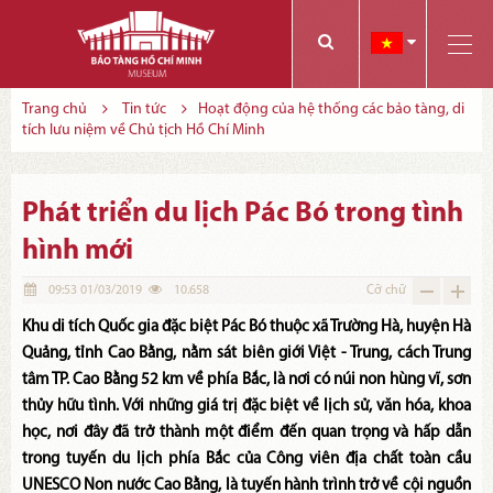
Các bạn có thể đăng ký tham quan trực tuyến bằng cách điền vào các thông tin sau và gửi cho chúng tôi:
Tính năng này Bảo tàng đang triển khai và hoàn thiện trong thời gian sắp tới. Để mua vé tham quan Bảo tàng, Quý khách vui lòng liên hệ đến số điện thoại:
Trang chủ
Tin tức
Hoạt động của hệ thống các bảo tàng, di
tích lưu niệm về Chủ tịch Hồ Chí Minh
Phát triển du lịch Pác Bó trong tình
hình mới
09:53 01/03/2019
10.658
Cỡ chữ
Khu di tích Quốc gia đặc biệt Pác Bó thuộc xã Trường Hà, huyện Hà
Quảng, tỉnh Cao Bằng, nằm sát biên giới Việt - Trung, cách Trung
tâm TP. Cao Bằng 52 km về phía Bắc, là nơi có núi non hùng vĩ, sơn
thủy hữu tình. Với những giá trị đặc biệt về lịch sử, văn hóa, khoa
học, nơi đây đã trở thành một điểm đến quan trọng và hấp dẫn
trong tuyến du lịch phía Bắc của Công viên địa chất toàn cầu
UNESCO Non nước Cao Bằng, là tuyến hành trình trở về cội nguồn