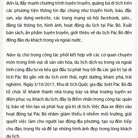
Bốn là,
đẩy mạnh chương trình tuyên truyền, quảng bá di tích trên
các phương tiện thông tin đại chúng như truyền hình, báo, đặc
san, xây dựng website, các trang mạng xã hội facebook, zalo...
đăng tải thông tin, hình ảnh, hoạt động du lịch tại Pác Bó. Xuất
bản sách, ấn phẩm tuyên truyền, giới thiệu về du lịch Pác Bó đến
đông đảo du khách trong và ngoài nước.
Năm là,
chú trọng công tác phối kết hợp với các cơ quan chuyên
môn trong lĩnh vực di sản văn hóa, du lịch dịch vụ trong và ngoài
tỉnh cùng đầu tư và kêu gọi đầu tư phát huy tối đa các giá trị tại di
tích Pác Bó gắn với du lịch sinh thái, nghỉ dưỡng, khám phá, trải
nghiệm. Ngày 3/10/2017, Khu di tích Quốc gia đặc biệt Pác Bó đã
tổ chức lễ khánh thành nhà trưng bày và khai trương tuyến xe
điện phục vụ khách du lịch, đây là điểm nhấn trong công tác quản
lý, bảo vệ tôn tạo và phát huy giá trị di tích. Việc đưa xe điện vào
hoạt động tại Pác Bó nhằm giảm thiểu ô nhiễm môi trường, giải
quyết việc làm cho người lao động địa phương, tạo sự đón tiếp
chu đáo, trọng thị và để lại những hình ảnh đẹp trong lòng khách
du lịch.