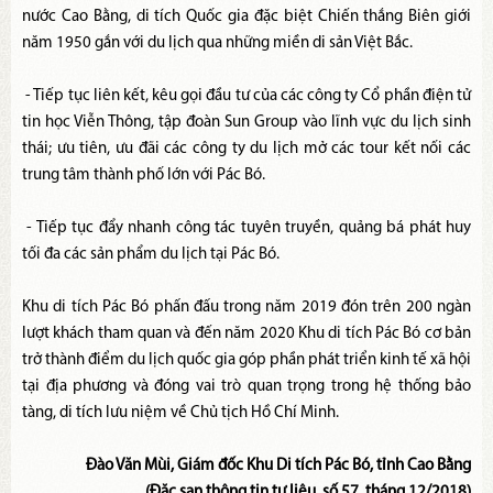
nước Cao Bằng, di tích Quốc gia đặc biệt Chiến thắng Biên giới
năm 1950 gắn với du lịch qua những miền di sản Việt Bắc.
- Tiếp tục liên kết, kêu gọi đầu tư của các công ty Cổ phần điện tử
tin học Viễn Thông, tập đoàn Sun Group vào lĩnh vực du lịch sinh
thái; ưu tiên, ưu đãi các công ty du lịch mở các tour kết nối các
trung tâm thành phố lớn với Pác Bó.
- Tiếp tục đẩy nhanh công tác tuyên truyền, quảng bá phát huy
tối đa các sản phẩm du lịch tại Pác Bó.
Khu di tích Pác Bó phấn đấu trong năm 2019 đón trên 200 ngàn
lượt khách tham quan và đến năm 2020 Khu di tích Pác Bó cơ bản
trở thành điểm du lịch quốc gia góp phần phát triển kinh tế xã hội
tại địa phương và đóng vai trò quan trọng trong hệ thống bảo
tàng, di tích lưu niệm về Chủ tịch Hồ Chí Minh.
Đào Văn Mùi, Giám đốc Khu Di tích Pác Bó, tỉnh Cao Bằng
(Đặc san thông tin tư liệu, số 57, tháng 12/2018)