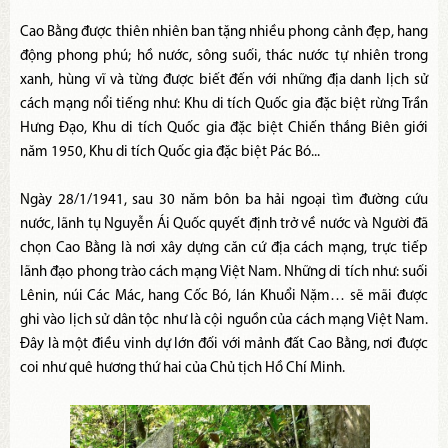
Cao Bằng được thiên nhiên ban tặng nhiều phong cảnh đẹp, hang
động phong phú; hồ nước, sông suối, thác nước tự nhiên trong
xanh, hùng vĩ và từng được biết đến với những địa danh lịch sử
cách mạng nổi tiếng như: Khu di tích Quốc gia đặc biệt rừng Trần
Hưng Đạo, Khu di tích Quốc gia đặc biệt Chiến thắng Biên giới
năm 1950, Khu di tích Quốc gia đặc biệt Pác Bó...
Ngày 28/1/1941, sau 30 năm bôn ba hải ngoại tìm đường cứu
nước, lãnh tụ Nguyễn Ái Quốc quyết định trở về nước và Người đã
chọn Cao Bằng là nơi xây dựng căn cứ địa cách mạng, trực tiếp
lãnh đạo phong trào cách mạng Việt Nam. Những di tích như: suối
Lênin, núi Các Mác, hang Cốc Bó, lán Khuổi Nặm… sẽ mãi được
ghi vào lịch sử dân tộc như là cội nguồn của cách mạng Việt Nam.
Đây là một điều vinh dự lớn đối với mảnh đất Cao Bằng, nơi được
coi như quê hương thứ hai của Chủ tịch Hồ Chí Minh.