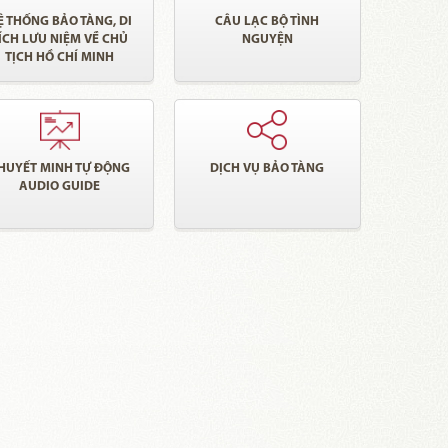
Ệ THỐNG BẢO TÀNG, DI
CÂU LẠC BỘ TÌNH
ÍCH LƯU NIỆM VỀ CHỦ
NGUYỆN
TỊCH HỒ CHÍ MINH
HUYẾT MINH TỰ ĐỘNG
DỊCH VỤ BẢO TÀNG
AUDIO GUIDE