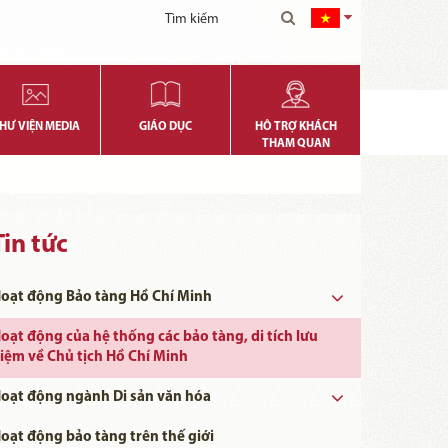
HƯ VIỆN MEDIA
GIÁO DỤC
HỖ TRỢ KHÁCH
THAM QUAN
Tin tức
oạt động Bảo tàng Hồ Chí Minh
oạt động của hệ thống các bảo tàng, di tích lưu
iệm về Chủ tịch Hồ Chí Minh
oạt động ngành Di sản văn hóa
Ngày khoa học, Công nghệ và Đổi mới Sáng tạo Việt Nam 18/5
oạt động bảo tàng trên thế giới