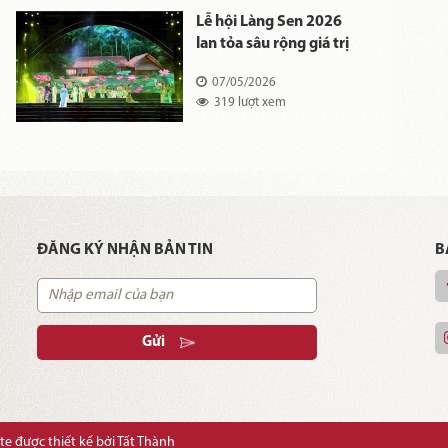
Lễ hội Làng Sen 2026
lan tỏa sâu rộng giá trị
tư tưởng, đạo đức,
07/05/2026
phong cách Hồ Chí
319 lượt xem
Minh
ĐĂNG KÝ NHẬN BẢN TIN
B
Gửi
e được thiết kế bởi Tất Thành