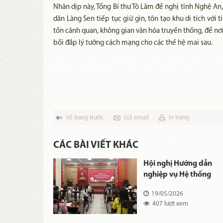
Nhân dịp này, Tổng Bí thư Tô Lâm đề nghị tỉnh Nghệ An,
dân Làng Sen tiếp tục giữ gìn, tôn tạo khu di tích với 
tồn cảnh quan, không gian văn hóa truyền thống, để nơi
bồi đắp lý tưởng cách mạng cho các thế hệ mai sau.
Về trang trước
Gửi email
in trang
CÁC BÀI VIẾT KHÁC
 Lê Minh
Hội nghị Hướng dẫn
g hương,
nghiệp vụ Hệ thống
 Cụ Phó bảng
Bảo tàng và Di tích lưu
26
19/05/2026
inh Sắc
niệm Chủ tịch Hồ Chí
 xem
407 lượt xem
Minh năm 2026