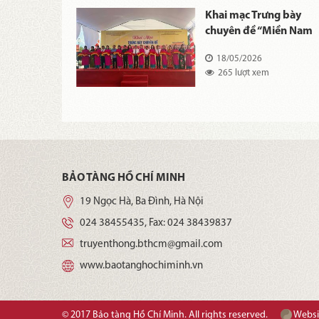
biểu Hệ
Khai mạc Trưng bày
 tàng và Di
chuyên đề “Miền Nam
iệm Chủ tịch
nhớ mãi ơn Người”
26
18/05/2026
inh dâng
 xem
265 lượt xem
ng hoa tại
h lịch sử quốc
iệt Ngã ba
à Di tích
đặc biệt Khu
ại thi hào
u
BẢO TÀNG HỒ CHÍ MINH
19 Ngọc Hà, Ba Đình, Hà Nội
024 38455435
, Fax:
024 38439837
truyenthong.bthcm@gmail.com
www.baotanghochiminh.vn
© 2017 Bảo tàng Hồ Chí Minh. All rights reserved.
Websit