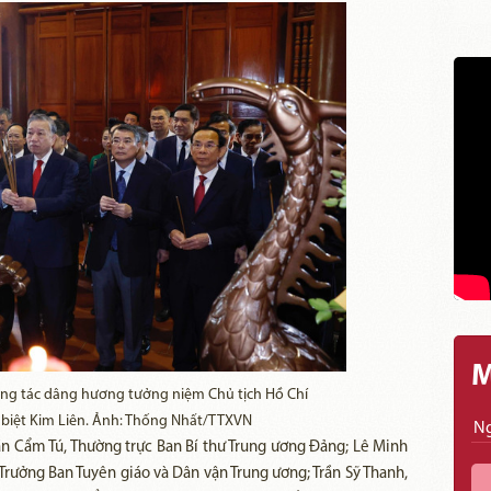
M
ông tác dâng hương tưởng niệm Chủ tịch Hồ Chí
c biệt Kim Liên. Ảnh: Thống Nhất/TTXVN
ần Cẩm Tú, Thường trực Ban Bí thư Trung ương Đảng; Lê Minh
Trưởng Ban Tuyên giáo và Dân vận Trung ương; Trần Sỹ Thanh,