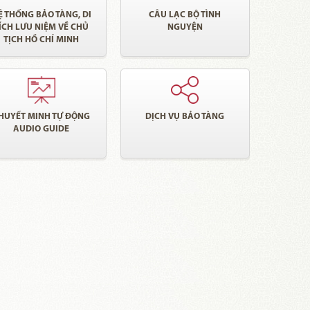
Ệ THỐNG BẢO TÀNG, DI
CÂU LẠC BỘ TÌNH
ÍCH LƯU NIỆM VỀ CHỦ
NGUYỆN
TỊCH HỒ CHÍ MINH
HUYẾT MINH TỰ ĐỘNG
DỊCH VỤ BẢO TÀNG
AUDIO GUIDE