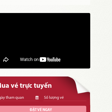
ua vé trực tuyến
ĐẶT VÉ NGAY