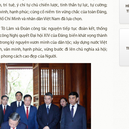
 trí tuệ, ý chí tự chủ chiến lược, tinh thần tự lực, tự cường;
H
T
vinh, hạnh phúc; củng cố niềm tin vững chắc của toàn Đảng,
Hồ Chí Minh và nhân dân Việt Nam đã lựa chọn.
ư Tô Lâm và Đoàn công tác nguyện tiếp tục đoàn kết, thống
 công Nghị quyết Đại hội XIV của Đảng; biến khát vọng thành
 trong kỷ nguyên vươn mình của dân tộc; xây dựng nước Việt
T
, văn minh, hạnh phúc, vững bước đi lên chủ nghĩa xã hội;
, phong cách cao đẹp của Người.