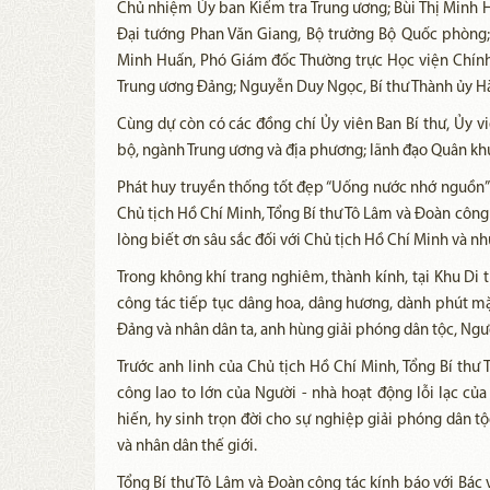
Chủ nhiệm Ủy ban Kiểm tra Trung ương; Bùi Thị Minh H
Đại tướng Phan Văn Giang, Bộ trưởng Bộ Quốc phòng
Minh Huấn, Phó Giám đốc Thường trực Học viện Chính
Trung ương Đảng; Nguyễn Duy Ngọc, Bí thư Thành ủy Hà
Cùng dự còn có các đồng chí Ủy viên Ban Bí thư, Ủy v
bộ, ngành Trung ương và địa phương; lãnh đạo Quân khu
Phát huy truyền thống tốt đẹp “Uống nước nhớ nguồn” 
Chủ tịch Hồ Chí Minh, Tổng Bí thư Tô Lâm và Đoàn công
lòng biết ơn sâu sắc đối với Chủ tịch Hồ Chí Minh và n
Trong không khí trang nghiêm, thành kính, tại Khu Di 
công tác tiếp tục dâng hoa, dâng hương, dành phút mặ
Đảng và nhân dân ta, anh hùng giải phóng dân tộc, Ngư
Trước anh linh của Chủ tịch Hồ Chí Minh, Tổng Bí thư 
công lao to lớn của Người - nhà hoạt động lỗi lạc củ
hiến, hy sinh trọn đời cho sự nghiệp giải phóng dân t
và nhân dân thế giới.
Tổng Bí thư Tô Lâm và Đoàn công tác kính báo với Bác v