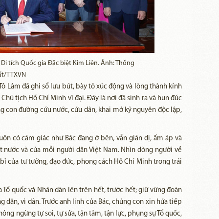
 Di tích Quốc gia Đặc biệt Kim Liên. Ảnh: Thống
ất/TTXVN
 Tô Lâm đã ghi sổ lưu bút, bày tỏ xúc động và lòng thành kính
hủ tịch Hồ Chí Minh vĩ đại. Đây là nơi đã sinh ra và hun đúc
ng con đường cứu nước, cứu dân, khai mở kỷ nguyên độc lập,
 luôn có cảm giác như Bác đang ở bên, vẫn giản dị, ấm áp và
ất nước và của mỗi người dân Việt Nam. Nhìn dòng người về
 bỉ của tư tưởng, đạo đức, phong cách Hồ Chí Minh trong trái
 Tổ quốc và Nhân dân lên trên hết, trước hết; giữ vững đoàn
ọng dân, vì dân. Trước anh linh của Bác, chúng con xin hứa tiếp
ng ngừng tự soi, tự sửa, tận tâm, tận lực, phụng sự Tổ quốc,