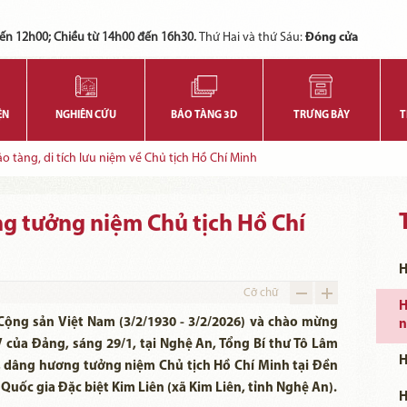
Các bạn có thể đăng ký tham quan trực tuyến bằng cách điền vào các thông tin sau và gửi cho chúng tôi:
Tính năng này Bảo tàng đang triển khai và hoàn thiện trong thời gian sắp tới. Để mua vé tham quan Bảo tàng, Quý khách vui lòng liên hệ đến số điện thoại:
ến 12h00; Chiều từ 14h00 đến 16h30.
Thứ Hai và thứ Sáu:
Đóng cửa
ỆN
NGHIÊN CỨU
BẢO TÀNG 3D
TRƯNG BÀY
T
 tàng, di tích lưu niệm về Chủ tịch Hồ Chí Minh
g tưởng niệm Chủ tịch Hồ Chí
H
Cỡ chữ
H
ộng sản Việt Nam (3/2/1930 - 3/2/2026) và chào mừng
n
V của Đảng, sáng 29/1, tại Nghệ An, Tổng Bí thư Tô Lâm
H
 dâng hương tưởng niệm Chủ tịch Hồ Chí Minh tại Đền
 Quốc gia Đặc biệt Kim Liên (xã Kim Liên, tỉnh Nghệ An).
H