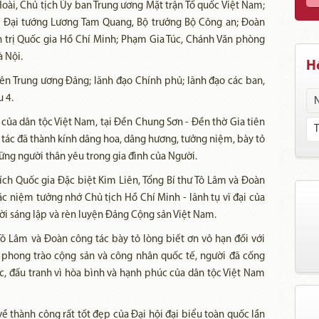
oài, Chủ tịch Ủy ban Trung ương Mặt trận Tổ quốc Việt Nam;
; Đại tướng Lương Tam Quang, Bộ trưởng Bộ Công an; Đoàn
 trị Quốc gia Hồ Chí Minh; Phạm Gia Túc, Chánh Văn phòng
 Nội.
Hồ
iên Trung ương Đảng; lãnh đạo Chính phủ; lãnh đạo các ban,
 4.
của dân tộc Việt Nam, tại Đền Chung Sơn - Đền thờ Gia tiên
 tác đã thành kính dâng hoa, dâng hương, tưởng niệm, bày tỏ
hững người thân yêu trong gia đình của Người.
tích Quốc gia Đặc biệt Kim Liên, Tổng Bí thư Tô Lâm và Đoàn
c niệm tưởng nhớ Chủ tịch Hồ Chí Minh - lãnh tụ vĩ đại của
ời sáng lập và rèn luyện Đảng Cộng sản Việt Nam.
Tô Lâm và Đoàn công tác bày tỏ lòng biết ơn vô hạn đối với
a phong trào cộng sản và công nhân quốc tế, người đã cống
ộc, đấu tranh vì hòa bình và hạnh phúc của dân tộc Việt Nam
ề thành công rất tốt đẹp của Đại hội đại biểu toàn quốc lần