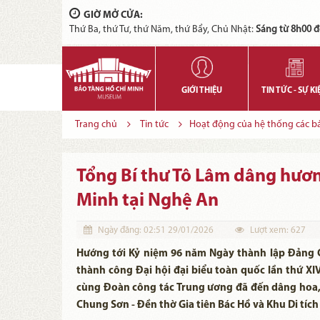
GIỜ MỞ CỬA:
Thứ Ba, thứ Tư, thứ Năm, thứ Bẩy, Chủ Nhật:
Sáng từ 8h00 đ
GIỚI THIỆU
TIN TỨC - SỰ KI
Trang chủ
Tin tức
Hoạt động của hệ thống các bảo
Tổng Bí thư Tô Lâm dâng hươn
Minh tại Nghệ An
Ngày đăng:
02:51 29/01/2026
Lượt xem:
627
Hướng tới Kỷ niệm 96 năm Ngày thành lập Đảng C
thành công Đại hội đại biểu toàn quốc lần thứ XI
cùng Đoàn công tác Trung ương đã đến dâng hoa,
Chung Sơn - Đền thờ Gia tiên Bác Hồ và Khu Di tích