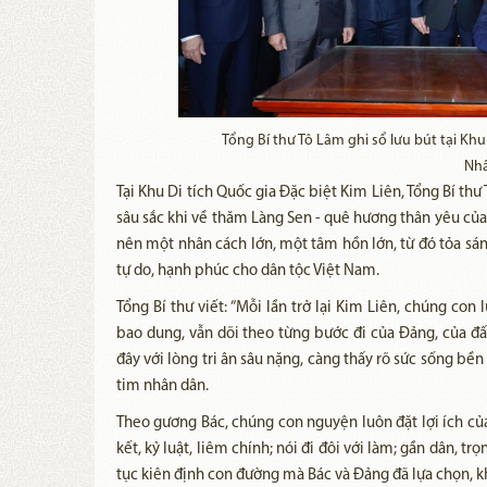
Tổng Bí thư Tô Lâm ghi sổ lưu bút tại Khu
Nh
Tại Khu Di tích Quốc gia Đặc biệt Kim Liên, Tổng Bí thư
sâu sắc khi về thăm Làng Sen - quê hương thân yêu của C
nên một nhân cách lớn, một tâm hồn lớn, từ đó tỏa sá
tự do, hạnh phúc cho dân tộc Việt Nam.
Tổng Bí thư viết: “Mỗi lần trở lại Kim Liên, chúng con
bao dung, vẫn dõi theo từng bước đi của Đảng, của đ
đây với lòng tri ân sâu nặng, càng thấy rõ sức sống bền
tim nhân dân.
Theo gương Bác, chúng con nguyện luôn đặt lợi ích của
kết, kỷ luật, liêm chính; nói đi đôi với làm; gần dân, tr
tục kiên định con đường mà Bác và Đảng đã lựa chọn, khô