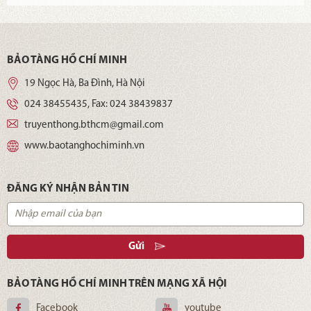
BẢO TÀNG HỒ CHÍ MINH
19 Ngọc Hà, Ba Đình, Hà Nội
024 38455435
, Fax:
024 38439837
truyenthong.bthcm@gmail.com
www.baotanghochiminh.vn
ĐĂNG KÝ NHẬN BẢN TIN
Gửi
BẢO TÀNG HỒ CHÍ MINH TRÊN MẠNG XÃ HỘI
Facebook
youtube