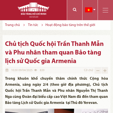
Các bạn có thể đăng ký tham quan trực tuyến bằng cách điền vào các thông tin sau và gửi cho chúng tôi:
Tính năng này Bảo tàng đang triển khai và hoàn thiện trong thời gian sắp tới. Để mua vé tham quan Bảo tàng, Quý khách vui lòng liên hệ đến số điện thoại:
Trang chủ
Tin tức
Hoạt động bảo tàng trên thế giới
Chủ tịch Quốc hội Trần Thanh Mẫn
và Phu nhân tham quan Bảo tàng
lịch sử Quốc gia Armenia
10:30 09/04/2025
839
Cỡ chữ
Trong khuôn khổ chuyến thăm chính thức Cộng hòa
Armenia, sáng ngày 2/4 (theo giờ địa phương), Chủ tịch
Quốc hội Trần Thanh Mẫn và Phu nhân Nguyễn Thị Thanh
Nga cùng Đoàn đại biểu cấp cao Việt Nam đã đến tham quan
Bảo tàng Lịch sử Quốc gia Armenia tại Thủ đô Yerevan.