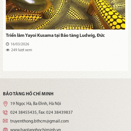
Triển lãm Yayoi Kusama tại Bảo tàng Ludwig, Đức
16/03/2026
249 lượt xem
BẢO TÀNG HỒ CHÍ MINH
19 Ngọc Hà, Ba Đình, Hà Nội
024 38455435
, Fax:
024 38439837
truyenthong.bthcm@gmail.com
www.baotanghochiminh.vn