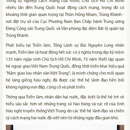
Trong sự nghiệp cách mạng của mình, Chủ tịch Hồ Chí Minh
nhiều lần đến Trung Quốc hoạt động cách mạng, trong đó có
khoảng thời gian quan trọng tại Thôn Hồng Nham, Trùng Khánh -
nơi đặt trụ sở của Cục Phương Nam Ban Chấp hành Trung ương
Đảng Cộng sản Trung Quốc và Văn phòng đại diện Bát lộ quân tại
Trùng Khánh.
Phát biểu tại Triển lãm, Tổng Lãnh sự Bùi Nguyên Long nhấn
mạnh, Triển lãm là hoạt động hết sức có ý nghĩa trong dịp kỷ niệm
135 năm ngày sinh Chủ tịch Hồ Chí Minh, 75 năm thiết lập quan
hệ ngoại giao Việt Nam-Trung Quốc, đồng thời triển khai hiệu quả
“Năm giao lưu nhân văn Việt-Trung”; là minh chứng cho mối quan
hệ láng giềng hữu nghị, đã được các thế hệ lãnh đạo tiền bối
không ngừng vun đắp, củng cố và phát triển.
Thông qua Triển lãm, nhân dân hai nước, đặc biệt là thế hệ trẻ sẽ
hiểu sâu sắc hơn về những trang sử hào hùng và rực rỡ của tình
hữu nghị truyền thống Việt-Trung do các thế hệ lãnh đạo và chiến
sỹ cách mạng hai nước đã viết nên từ những ngày đầu gian khó.