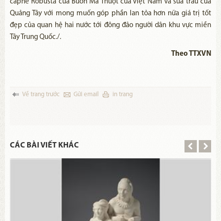
càphê Robusta của Buôn Ma Thuột của Việt Nam và sữa trâu của
Quảng Tây với mong muốn góp phần lan tỏa hơn nữa giá trị tốt
đẹp của quan hệ hai nước tới đông đảo người dân khu vực miền
Tây Trung Quốc./.
Theo TTXVN
Về trang trước
Gửi email
in trang
CÁC BÀI VIẾT KHÁC