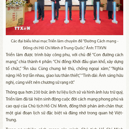
Các đại biểu khai mạc Triển lãm chuyên đề “Đường Cách mạng -
Đồng chí Hồ Chí Minh ở Trung Quốc.” Ảnh: TTXVN
Triển lãm được trình bày công phu, với chủ đề “Con đường cách
mạng,” chia thành 4 phần: “Chí đồng: Khởi đầu gian khổ, xây dựng
tổ chức,” “Ân sâu: Cùng chung kẻ thù, chống ngoại xâm,” “Nghĩa
nặng: Hỗ trợ lẫn nhau, giao lưu thân thiết,” “Tình dài: Ánh sáng hữu
nghị, cùng viết nên chương sử rạng rỡ.”
Thông qua hơn 230 bức ảnh tư liệu lịch sử và hình ảnh lưu trữ quý,
Triển lãm đã tái hiện sinh động cuộc đời cách mạng phong phú và
cao quý của Chủ tịch Hồ Chí Minh, đồng thời phản ánh chân thực
một giai đoạn lịch sử đặc biệt và đáng nhớ trong quan hệ Việt-
Trung.