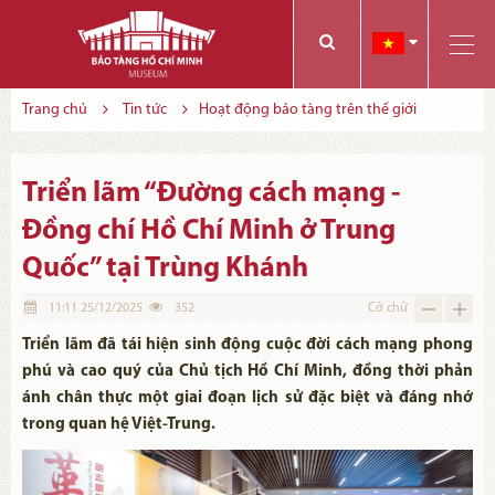
Các bạn có thể đăng ký tham quan trực tuyến bằng cách điền vào các thông tin sau và gửi cho chúng tôi:
Tính năng này Bảo tàng đang triển khai và hoàn thiện trong thời gian sắp tới. Để mua vé tham quan Bảo tàng, Quý khách vui lòng liên hệ đến số điện thoại:
Trang chủ
Tin tức
Hoạt động bảo tàng trên thế giới
Triển lãm “Đường cách mạng -
Đồng chí Hồ Chí Minh ở Trung
Quốc” tại Trùng Khánh
11:11 25/12/2025
352
Cỡ chữ
Triển lãm đã tái hiện sinh động cuộc đời cách mạng phong
phú và cao quý của Chủ tịch Hồ Chí Minh, đồng thời phản
ánh chân thực một giai đoạn lịch sử đặc biệt và đáng nhớ
trong quan hệ Việt-Trung.