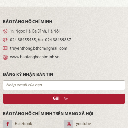
BẢO TÀNG HỒ CHÍ MINH
19 Ngọc Hà, Ba Đình, Hà Nội
024 38455435
, Fax:
024 38439837
truyenthong.bthcm@gmail.com
www.baotanghochiminh.vn
ĐĂNG KÝ NHẬN BẢN TIN
Gửi
BẢO TÀNG HỒ CHÍ MINH TRÊN MẠNG XÃ HỘI
Facebook
youtube