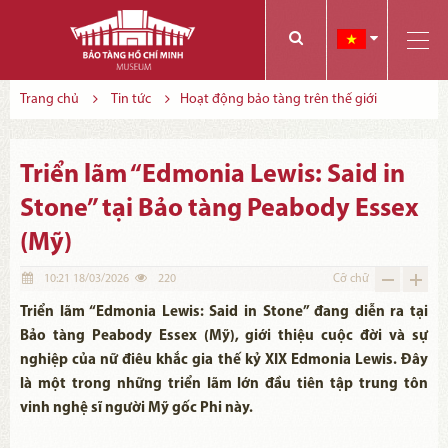
Các bạn có thể đăng ký tham quan trực tuyến bằng cách điền vào các thông tin sau và gửi cho chúng tôi:
Tính năng này Bảo tàng đang triển khai và hoàn thiện trong thời gian sắp tới. Để mua vé tham quan Bảo tàng, Quý khách vui lòng liên hệ đến số điện thoại:
Trang chủ
Tin tức
Hoạt động bảo tàng trên thế giới
Triển lãm “Edmonia Lewis: Said in
Stone” tại Bảo tàng Peabody Essex
(Mỹ)
10:21 18/03/2026
220
Cỡ chữ
Triển lãm “Edmonia Lewis: Said in Stone” đang diễn ra tại
Bảo tàng Peabody Essex (Mỹ), giới thiệu cuộc đời và sự
nghiệp của nữ điêu khắc gia thế kỷ XIX Edmonia Lewis. Đây
là một trong những triển lãm lớn đầu tiên tập trung tôn
vinh nghệ sĩ người Mỹ gốc Phi này.