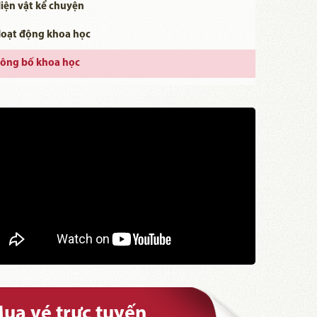
iện vật kể chuyện
oạt động khoa học
ông bố khoa học
ua vé trực tuyến