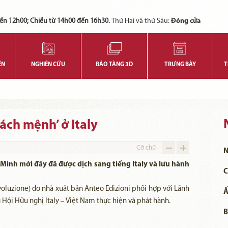
Các bạn có thể đăng ký tham quan trực tuyến bằng cách điền vào các thông tin sau và gửi cho chúng tôi:
Tính năng này Bảo tàng đang triển khai và hoàn thiện trong thời gian sắp tới. Để mua vé tham quan Bảo tàng, Quý khách vui lòng liên hệ đến số điện thoại:
ến 12h00; Chiều từ 14h00 đến 16h30.
Thứ Hai và thứ Sáu:
Đóng cửa
ỆN
NGHIÊN CỨU
BẢO TÀNG 3D
TRƯNG BÀY
T
ch mệnh’ ở Italy
Cỡ chữ
N
inh mới đây đã được dịch sang tiếng Italy và lưu hành
C
oluzione) do nhà xuất bản Anteo Edizioni phối hợp với Lãnh
Ấ
g Hội Hữu nghị Italy – Việt Nam thực hiện và phát hành.
B