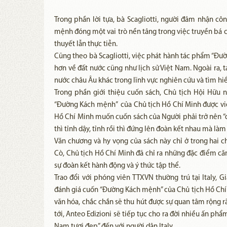
Trong phần lời tựa, bà Scagliotti, người đảm nhận cô
mệnh đóng một vai trò nền tảng trong việc truyền bá chủ
thuyết lẫn thực tiễn.
Cũng theo bà Scagliotti, việc phát hành tác phẩm “Đườ
hơn về đất nước cũng như lịch sử Việt Nam. Ngoài ra, 
nước châu Âu khác trong lĩnh vực nghiên cứu và tìm hi
Trong phần giới thiệu cuốn sách, Chủ tịch Hội Hữu 
“Đường Kách mệnh” của Chủ tịch Hồ Chí Minh được viết
Hồ Chí Minh muốn cuốn sách của Người phải trở nên “dễ 
thì tỉnh dậy, tỉnh rồi thì đứng lên đoàn kết nhau mà là
Văn chương và hy vọng của sách này chỉ ở trong hai c
Cò, Chủ tịch Hồ Chí Minh đã chỉ ra những đặc điểm căn
sự đoàn kết hành động và ý thức tập thể.
Trao đổi với phóng viên TTXVN thường trú tại Italy, G
đánh giá cuốn “Đường Kách mệnh” của Chủ tịch Hồ Chí 
văn hóa, chắc chắn sẽ thu hút được sự quan tâm rộng rã
tới, Anteo Edizioni sẽ tiếp tục cho ra đời nhiều ấn ph
Nam tươi đẹp” đến với người dân Italy.