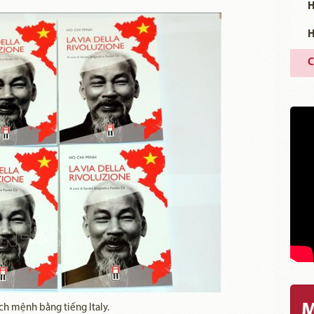
H
H
C
M
h mệnh bằng tiếng Italy.