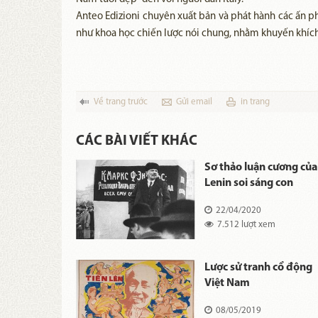
Anteo Edizioni chuyên xuất bản và phát hành các ấn phẩm
như khoa học chiến lược nói chung, nhằm khuyến khích,
Về trang trước
Gửi email
in trang
CÁC BÀI VIẾT KHÁC
Báo cáo của
Sơ thảo luận cương của
 hành Trung
Lenin soi sáng con
 XII
đường cách mạng Việt
21
22/04/2020
Nam
ợt xem
7.512 lượt xem
sách và ngoại
Lược sử tranh cổ động
ãnh tụ vô sản
Việt Nam
lyich Lenin
20
08/05/2019