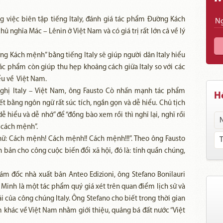
ng việc biên tập tiếng Italy, đánh giá tác phẩm Đường Kách
 nghĩa Mác – Lênin ở Việt Nam và có giá trị rất lớn cả về lý
ng Kách mệnh” bằng tiếng Italy sẽ giúp người dân Italy hiểu
tác phẩm còn giúp thu hẹp khoảng cách giữa Italy so với các
ểu về Việt Nam.
nghị Italy – Việt Nam, ông Fausto Cò nhấn mạnh tác phẩm
Hồ
 bằng ngôn ngữ rất súc tích, ngắn gọn và dễ hiểu. Chủ tịch
hiểu và dễ nhớ” để “đồng bào xem rồi thì nghĩ lại, nghĩ rồi
m cách mệnh”.
hữ: Cách mệnh! Cách mệnh!! Cách mệnh!!!”. Theo ông Fausto
 bản cho công cuộc biến đổi xã hội, đó là: tính quần chúng,
iám đốc nhà xuất bản Anteo Edizioni, ông Stefano Bonilauri
Minh là một tác phẩm quý giá xét trên quan điểm lịch sử và
i của công chúng Italy. Ông Stefano cho biết trong thời gian
ẩm khác về Việt Nam nhằm giới thiệu, quảng bá đất nước “Việt