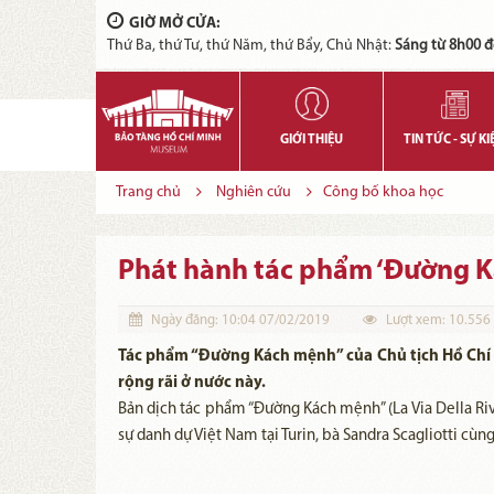
GIỜ MỞ CỬA:
Thứ Ba, thứ Tư, thứ Năm, thứ Bẩy, Chủ Nhật:
Sáng từ 8h00 đ
GIỚI THIỆU
TIN TỨC - SỰ KI
Trang chủ
Nghiên cứu
Công bố khoa học
Phát hành tác phẩm ‘Đường Ká
Ngày đăng:
10:04 07/02/2019
Lượt xem:
10.556
Tác phẩm “Đường Kách mệnh” của Chủ tịch Hồ Chí M
rộng rãi ở nước này.
Bản dịch tác phẩm “Đường Kách mệnh” (La Via Della Riv
sự danh dự Việt Nam tại Turin, bà Sandra Scagliotti cùn