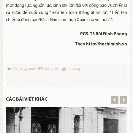
một động lực, nguồn lực, sinh khí lớn đối với đồng bào và chiến sĩ
cả nước để cuối cùng “Tiến lên toàn thắng ắt về ta”; “Tiến lên
chiến sĩ đồng bào/Bắc - Nam sum họp Xuân nào vui hơn”./.
PGS. TS Bùi Đình Phong
Theo http://hochiminh.vn
Về trang trước
Gửi email
in trang
CÁC BÀI VIẾT KHÁC