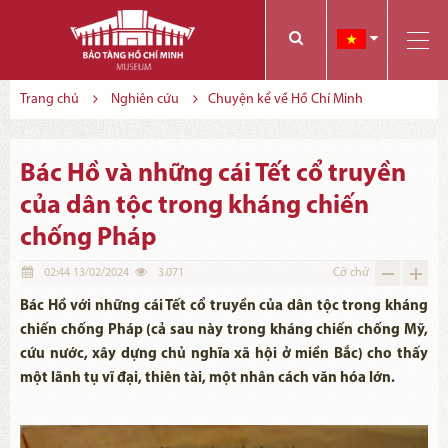
Các bạn có thể đăng ký tham quan trực tuyến bằng cách điền vào các thông tin sau và gửi cho chúng tôi:
Tính năng này Bảo tàng đang triển khai và hoàn thiện trong thời gian sắp tới. Để mua vé tham quan Bảo tàng, Quý khách vui lòng liên hệ đến số điện thoại:
Trang chủ
Nghiên cứu
Chuyện kể về Hồ Chí Minh
Bác Hồ và những cái Tết cổ truyền
của dân tộc trong kháng chiến
chống Pháp
02:44 13/02/2024
3.071
Cỡ chữ
Bác Hồ với những cái Tết cổ truyền của dân tộc trong kháng
chiến chống Pháp (cả sau này trong kháng chiến chống Mỹ,
cứu nước, xây dựng chủ nghĩa xã hội ở miền Bắc) cho thấy
một lãnh tụ vĩ đại, thiên tài, một nhân cách văn hóa lớn.