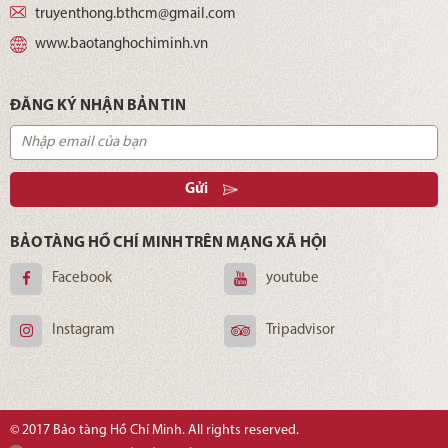
truyenthong.bthcm@gmail.com
www.baotanghochiminh.vn
ĐĂNG KÝ NHẬN BẢN TIN
Gửi
BẢO TÀNG HỒ CHÍ MINH TRÊN MẠNG XÃ HỘI
Facebook
youtube
Instagram
Tripadvisor
© 2017 Bảo tàng Hồ Chí Minh. All rights reserved.