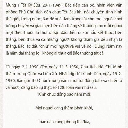
Mùng 1 Tết Kỷ Sửu (29-1-1949), Bác tiếp cán bộ, nhân viên Văn
phòng Phủ Chủ tịch đến chúc Tết. Sau khi nói chuyện tình hình
thế giới, trong nước, Bác đề xuất làm trọng tài cho mọi người chơi
bóng chuyền và giao hẹn bên nào thắng sẽ thưởng cho mỗi người
một điếu thuốc lá thơm. Trận đấu diễn ra sôi nổi. Kết thúc, bên
thắng, bên thua và cả những người không tham gia đều nhận là
thắng. Bác lắc đầu “chịu” mọi người và vui vẻ nói: Đúng! Năm nay
là năm đại thắng lợi, không ai thua cả! Bác thưởng tất cả.
Từ ngày 2-1-1950 đến ngày 11-3-1950, Chủ tịch Hồ Chí Minh
thăm Trung Quốc và Liên Xô. Nhân dịp Tết Canh Dần, ngày 19-2-
1950, Bác gửi Thơ Chúc mừng năm mới tới đồng bào và chiến sĩ
cả nước, đăng báo Sự thật, số 128. Toàn văn như sau:
“Kính chúc đồng bào năm mới,
Mọi người càng thêm phấn khởi,
Toàn dân xung phong thi đua,