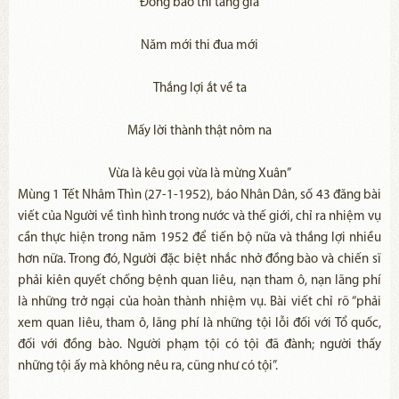
Đồng bào thi tăng gia
Năm mới thi đua mới
Thắng lợi ắt về ta
Mấy lời thành thật nôm na
Vừa là kêu gọi vừa là mừng Xuân”
Mùng 1 Tết Nhâm Thìn (27-1-1952), báo Nhân Dân, số 43 đăng bài
viết của Người về tình hình trong nước và thế giới, chỉ ra nhiệm vụ
cần thực hiện trong năm 1952 để tiến bộ nữa và thắng lợi nhiều
hơn nữa. Trong đó, Người đặc biệt nhắc nhở đồng bào và chiến sĩ
phải kiên quyết chống bệnh quan liêu, nạn tham ô, nạn lãng phí
là những trở ngại của hoàn thành nhiệm vụ. Bài viết chỉ rõ “phải
xem quan liêu, tham ô, lãng phí là những tội lỗi đối với Tổ quốc,
đối với đồng bào. Người phạm tội có tội đã đành; người thấy
những tội ấy mà không nêu ra, cũng như có tội”.