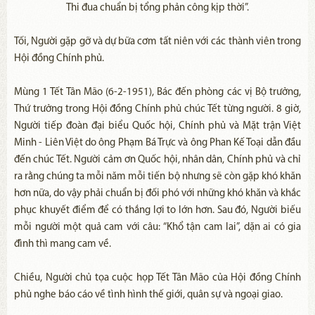
Thi đua chuẩn bị tổng phản công kịp thời”.
Tối, Người gặp gỡ và dự bữa cơm tất niên với các thành viên trong
Hội đồng Chính phủ.
Mùng 1 Tết Tân Mão (6-2-1951), Bác đến phòng các vị Bộ trưởng,
Thứ trưởng trong Hội đồng Chính phủ chúc Tết từng người. 8 giờ,
Người tiếp đoàn đại biểu Quốc hội, Chính phủ và Mặt trận Việt
Minh - Liên Việt do ông Phạm Bá Trực và ông Phan Kế Toại dẫn đầu
đến chúc Tết. Người cảm ơn Quốc hội, nhân dân, Chính phủ và chỉ
ra rằng chúng ta mỗi năm mỗi tiến bộ nhưng sẽ còn gặp khó khăn
hơn nữa, do vậy phải chuẩn bị đối phó với những khó khăn và khắc
phục khuyết điểm để có thắng lợi to lớn hơn. Sau đó, Người biếu
mỗi người một quả cam với câu: “Khổ tận cam lai”, dặn ai có gia
đình thì mang cam về.
Chiều, Người chủ tọa cuộc họp Tết Tân Mão của Hội đồng Chính
phủ nghe báo cáo về tình hình thế giới, quân sự và ngoại giao.