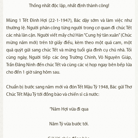
Thồng nhất độc lập, nhất định thành công!
Mùng 1 Tết Đinh Hợi (22-1-1947), Bác dậy sớm và làm việc như
thường lệ. Người phân công từng người trong cơ quan đi chúc Tết
các nhà lân cận. Người viết mấy chứ Hán “Cung hỷ tân xuân” (Chúc
mừng năm mới) trên tờ giấy điều, kèm theo một quả cam, một
quả quýt gửi sang chúc Tết và mừng tuổi gia đình cụ chủ nhà. Tối
cùng ngày, Người tiếp các ông Trường Chinh, Võ Nguyên Giáp,
Trần Đăng Ninh đến chúc Tết và cùng các vị họp ngay bên bếp lửa
cho đến 1 giờ sáng hôm sau.
Chuẩn bị bước sang năm mới và đón Tết Mậu Tý 1948, Bác gửi Thơ
Chúc Tết Mậu Tý tới đồng bào và chiến sĩ cả nước:
“Năm Hợi vừa đi qua
Năm Tý vừa bước tới.