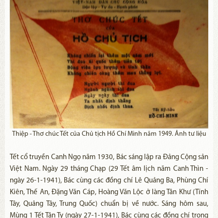
Thiệp - Thơ chúc Tết của Chủ tịch Hồ Chí Minh năm 1949. Ảnh tư liệu
Tết cổ truyền Canh Ngọ năm 1930, Bác sáng lập ra Đảng Cộng sản
Việt Nam. Ngày 29 tháng Chạp (29 Tết âm lịch năm Canh Thìn -
ngày 26-1-1941), Bác cùng các đồng chí Lê Quảng Ba, Phùng Chí
Kiên, Thế An, Đặng Văn Cáp, Hoàng Văn Lộc ở làng Tân Khư (Tĩnh
Tây, Quảng Tây, Trung Quốc) chuẩn bị về nước. Sáng hôm sau,
Mùng 1 Tết Tân Tỵ (ngày 27-1-1941), Bác cùng các đồng chí trong