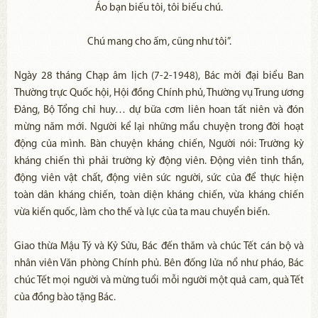
Áo bạn biếu tôi, tôi biếu chú.
Chú mang cho ấm, cũng như tôi”.
Ngày 28 tháng Chạp âm lịch (7-2-1948), Bác mời đại biểu Ban
Thường trực Quốc hội, Hội đồng Chính phủ, Thường vụ Trung ương
Đảng, Bộ Tổng chỉ huy… dự bữa cơm liên hoan tất niên và đón
mừng năm mới. Người kể lại những mẩu chuyện trong đời hoạt
động của mình. Bàn chuyện kháng chiến, Người nói: Trường kỳ
kháng chiến thì phải trường kỳ động viên. Động viên tinh thần,
động viên vật chất, động viên sức người, sức của để thực hiện
toàn dân kháng chiến, toàn diện kháng chiến, vừa kháng chiến
vừa kiến quốc, làm cho thế và lực của ta mau chuyển biến.
Giao thừa Mậu Tý và Kỷ Sửu, Bác đến thăm và chúc Tết cán bộ và
nhân viên Văn phòng Chính phủ. Bên đống lửa nổ như pháo, Bác
chúc Tết mọi người và mừng tuổi mỗi người một quả cam, quà Tết
của đồng bào tặng Bác.