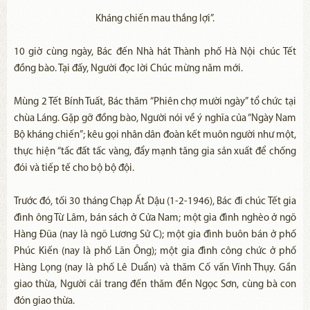
Kháng chiến mau thắng lợi”.
10 giờ cùng ngày, Bác đến Nhà hát Thành phố Hà Nội chúc Tết
đồng bào. Tại đấy, Người đọc lời Chúc mừng năm mới.
Mùng 2 Tết Bính Tuất, Bác thăm “Phiên chợ mười ngày” tổ chức tại
chùa Láng. Gặp gỡ đồng bào, Người nói về ý nghĩa của “Ngày Nam
Bộ kháng chiến”; kêu gọi nhân dân đoàn kết muôn người như một,
thực hiện “tấc đất tấc vàng, đẩy mạnh tăng gia sản xuất để chống
đói và tiếp tế cho bộ bộ đội.
Trước đó, tối 30 tháng Chạp Ất Dậu (1-2-1946), Bác đi chúc Tết gia
đình ông Từ Lâm, bán sách ở Cửa Nam; một gia đình nghèo ở ngõ
Hàng Đũa (nay là ngõ Lương Sử C); một gia đình buôn bán ở phố
Phúc Kiến (nay là phố Lãn Ông); một gia đình công chức ở phố
Hàng Lọng (nay là phố Lê Duẩn) và thăm Cố vấn Vĩnh Thụy. Gần
giao thừa, Người cải trang đến thăm đền Ngọc Sơn, cùng bà con
đón giao thừa.