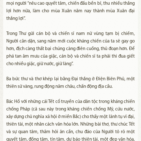
mọi người “nêu cao quyết tâm, chiến đấu bền bỉ, thu nhiều thắng
lợi hơn nữa, làm cho mùa Xuân năm nay thành mùa Xuân đại
thắng lợi”.
Trong Thư gửi cán bộ và chiến sĩ nam nữ vùng tạm bị chiếm,
Người căn dặn, sang năm mới cuộc kháng chiến của ta sẽ gay go
hơn, địch càng thất bại chúng càng điên cuồng, thủ đoạn hơn. Để
phá tan âm mưu của giặc, cán bộ và chiến sĩ ta phải thi đua giết
cho nhiều giặc, giữ nước, giữ làng”.
Ba bức thư và thơ khép lại bằng Đại thắng ở Điện Biên Phủ, một
thiên sử vàng, rung động năm châu, chấn động địa cầu.
Bác Hồ với những cái Tết cổ truyền của dân tộc trong kháng chiến
chống Pháp (cả sau này trong kháng chiến chống Mỹ, cứu nước,
xây dựng chủ nghĩa xã hội ở miền Bắc) cho thấy một lãnh tụ vĩ đại,
thiên tài, một nhân cách văn hóa lớn. Những bài thơ, thư chúc Tết
và sự quan tâm, thăm hỏi ân cần, chu đáo của Người tỏ rõ một
quyết tâm, đồng tâm, tín tâm, dự báo thiên tài, một đẹp văn hóa,