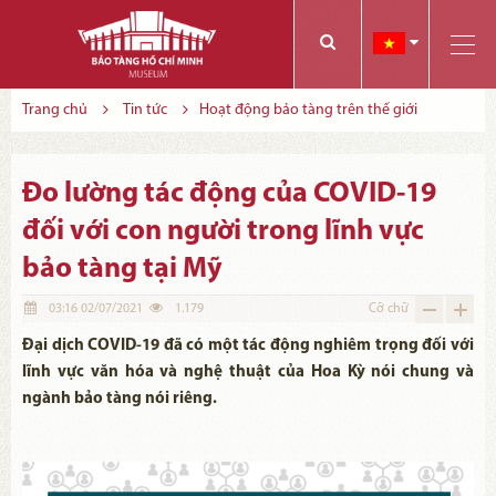
Các bạn có thể đăng ký tham quan trực tuyến bằng cách điền vào các thông tin sau và gửi cho chúng tôi:
Tính năng này Bảo tàng đang triển khai và hoàn thiện trong thời gian sắp tới. Để mua vé tham quan Bảo tàng, Quý khách vui lòng liên hệ đến số điện thoại:
Trang chủ
Tin tức
Hoạt động bảo tàng trên thế giới
Đo lường tác động của COVID-19
đối với con người trong lĩnh vực
bảo tàng tại Mỹ
03:16 02/07/2021
1.179
Cỡ chữ
Đại dịch COVID-19 đã có một tác động nghiêm trọng đối với
lĩnh vực văn hóa và nghệ thuật của Hoa Kỳ nói chung và
ngành bảo tàng nói riêng.