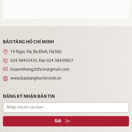
BẢO TÀNG HỒ CHÍ MINH
19 Ngọc Hà, Ba Đình, Hà Nội
024 38455435
, Fax:
024 38439837
truyenthong.bthcm@gmail.com
www.baotanghochiminh.vn
ĐĂNG KÝ NHẬN BẢN TIN
Gửi