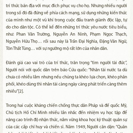
trí thức bản địa với mục đích phục vụ cho họ. Nhưng nhiều người
trong số đó đã đứng về phía cách mạng, sử dụng những kiến thức
của mình như một vũ khí trong cuộc đấu tranh giành độc lập, tự
do cho dân tộc. Có thể kể đến những trí thức yêu nước tiêu biểu,
như: Phan Văn Trường, Nguyễn An Ninh, Phạm Ngọc Thạch,
Nguyễn Hữu Thọ… rồi sau này là Trần Đại Nghĩa, Đặng Văn Ngữ,
Tôn Thất Tùng… với sự ngưỡng mộ rất lớn của nhân dân.
Đánh giá cao vai trò của trí thức, trân trọng “tìm người tài đức”,
Người nói với quốc dân trên báo Cứu quốc: “Nhân tài nước ta dù
chưa có nhiều lắm nhưng nếu chúng ta khéo lựa chọn, khéo phân
phối, khéo dùng thì nhân tài càng ngày càng phát triển càng thêm
nhiều”[2].
Trong hai cuộc kháng chiến chống thực dân Pháp và đế quốc Mỹ,
Chủ tịch Hồ Chí Minh nhiều lần nhắc đến nhiệm vụ học tập để
nâng cao trình độ nhận thức, nắm vững khoa học kỹ thuật quân sự
của các cấp chỉ huy và chiến sĩ. Năm 1949, Người căn dặn: “Quân