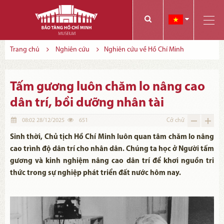
Các bạn có thể đăng ký tham quan trực tuyến bằng cách điền vào các thông tin sau và gửi cho chúng tôi:
Tính năng này Bảo tàng đang triển khai và hoàn thiện trong thời gian sắp tới. Để mua vé tham quan Bảo tàng, Quý khách vui lòng liên hệ đến số điện thoại:
Trang chủ
Nghiên cứu
Nghiên cứu về Hồ Chí Minh
Tấm gương luôn chăm lo nâng cao
dân trí, bồi dưỡng nhân tài
08:02 28/12/2025
651
Cỡ chữ
Sinh thời, Chủ tịch Hồ Chí Minh luôn quan tâm chăm lo nâng
cao trình độ dân trí cho nhân dân. Chúng ta học ở Người tấm
gương và kinh nghiệm nâng cao dân trí để khơi nguồn tri
thức trong sự nghiệp phát triển đất nước hôm nay.