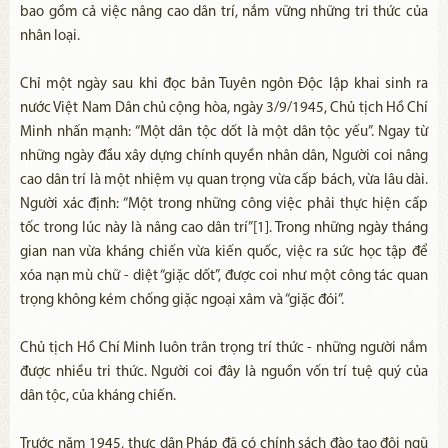
bao gồm cả việc nâng cao dân trí, nắm vững những tri thức của
nhân loại.
Chỉ một ngày sau khi đọc bản Tuyên ngôn Độc lập khai sinh ra
nước Việt Nam Dân chủ cộng hòa, ngày 3/9/1945, Chủ tịch Hồ Chí
Minh nhấn mạnh: “Một dân tộc dốt là một dân tộc yếu”. Ngay từ
những ngày đầu xây dựng chính quyền nhân dân, Người coi nâng
cao dân trí là một nhiệm vụ quan trọng vừa cấp bách, vừa lâu dài.
Người xác định: “Một trong những công việc phải thực hiện cấp
tốc trong lúc này là nâng cao dân trí”[1]. Trong những ngày tháng
gian nan vừa kháng chiến vừa kiến quốc, việc ra sức học tập để
xóa nạn mù chữ - diệt “giặc dốt”, được coi như một công tác quan
trọng không kém chống giặc ngoại xâm và “giặc đói”.
Chủ tịch Hồ Chí Minh luôn trân trọng trí thức - những người nắm
được nhiều tri thức. Người coi đây là nguồn vốn trí tuệ quý của
dân tộc, của kháng chiến.
Trước năm 1945, thực dân Pháp đã có chính sách đào tạo đội ngũ