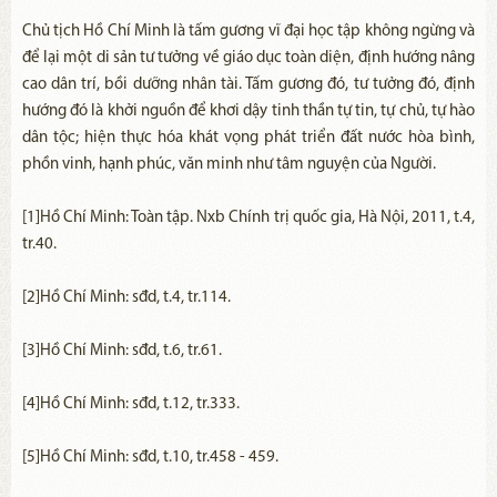
Chủ tịch Hồ Chí Minh là tấm gương vĩ đại học tập không ngừng và
để lại một di sản tư tưởng về giáo dục toàn diện, định hướng nâng
cao dân trí, bồi dưỡng nhân tài. Tấm gương đó, tư tưởng đó, định
hướng đó là khởi nguồn để khơi dậy tinh thần tự tin, tự chủ, tự hào
dân tộc; hiện thực hóa khát vọng phát triển đất nước hòa bình,
phồn vinh, hạnh phúc, văn minh như tâm nguyện của Người.
[1]Hồ Chí Minh: Toàn tập. Nxb Chính trị quốc gia, Hà Nội, 2011, t.4,
tr.40.
[2]Hồ Chí Minh: sđd, t.4, tr.114.
[3]Hồ Chí Minh: sđd, t.6, tr.61.
[4]Hồ Chí Minh: sđd, t.12, tr.333.
[5]Hồ Chí Minh: sđd, t.10, tr.458 - 459.