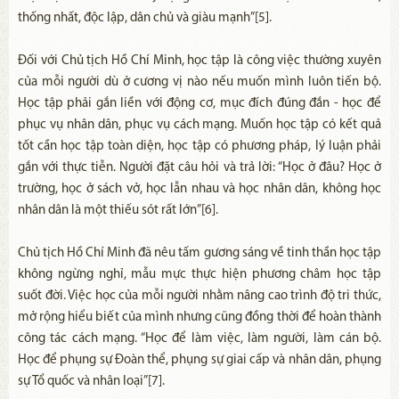
thống nhất, độc lập, dân chủ và giàu mạnh”[5].
Đối với Chủ tịch Hồ Chí Minh, học tập là công việc thường xuyên
của mỗi người dù ở cương vị nào nếu muốn mình luôn tiến bộ.
Học tập phải gắn liền với động cơ, mục đích đúng đắn - học để
phục vụ nhân dân, phục vụ cách mạng. Muốn học tập có kết quả
tốt cần học tập toàn diện, học tập có phương pháp, lý luận phải
gắn với thực tiễn. Người đặt câu hỏi và trả lời: “Học ở đâu? Học ở
trường, học ở sách vở, học lẫn nhau và học nhân dân, không học
nhân dân là một thiếu sót rất lớn”[6].
Chủ tịch Hồ Chí Minh đã nêu tấm gương sáng về tinh thần học tập
không ngừng nghỉ, mẫu mực thực hiện phương châm học tập
suốt đời. Việc học của mỗi người nhằm nâng cao trình độ tri thức,
mở rộng hiểu biết của mình nhưng cũng đồng thời để hoàn thành
công tác cách mạng. “Học để làm việc, làm người, làm cán bộ.
Học để phụng sự Đoàn thể, phụng sự giai cấp và nhân dân, phụng
sự Tổ quốc và nhân loại”[7].