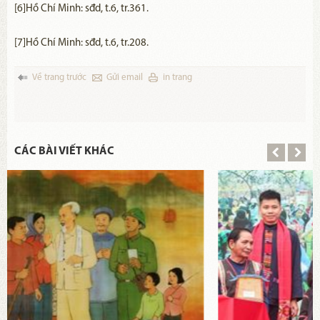
[6]Hồ Chí Minh: sđd, t.6, tr.361.
[7]Hồ Chí Minh: sđd, t.6, tr.208.
Về trang trước
Gửi email
in trang
CÁC BÀI VIẾT KHÁC