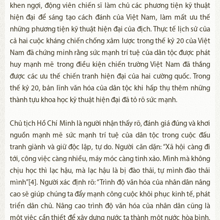
khen ngợi, động viên chiến sĩ làm chủ các phương tiện kỹ thuật
hiện đại để sáng tạo cách đánh của Việt Nam, làm mất ưu thế
những phương tiện kỹ thuật hiện đại của địch. Thực tế lịch sử của
cả hai cuộc kháng chiến chống xâm lược trong thế kỷ 20 của Việt
Nam đã chứng minh rằng sức mạnh trí tuệ của dân tộc được phát
huy mạnh mẽ trong điều kiện chiến trường Việt Nam đã thắng
được các ưu thế chiến tranh hiện đại của hai cường quốc. Trong
thế kỷ 20, bản lĩnh văn hóa của dân tộc khi hấp thụ thêm những
thành tựu khoa học kỹ thuật hiện đại đã tỏ rõ sức mạnh.
Chủ tịch Hồ Chí Minh là người nhận thấy rõ, đánh giá đúng và khơi
nguồn mạnh mẽ sức mạnh trí tuệ của dân tộc trong cuộc đấu
tranh giành và giữ độc lập, tự do. Người căn dặn: “Xã hội càng đi
tới, công việc càng nhiều, máy móc càng tinh xảo. Mình mà không
chịu học thì lạc hậu, mà lạc hậu là bị đào thải, tự mình đào thải
mình”[4]. Người xác định rõ: “Trình độ văn hóa của nhân dân nâng
cao sẽ giúp chúng ta đẩy mạnh công cuộc khôi phục kinh tế, phát
triển dân chủ. Nâng cao trình độ văn hóa của nhân dân cũng là
một việc cần thiết để xây dựng nước ta thành một nước hòa bình,