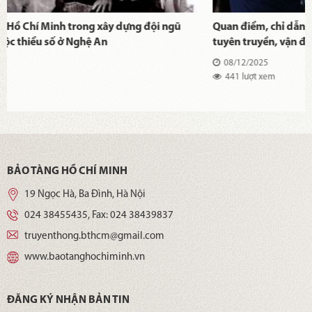
Quan điểm, chỉ dẫn của Chủ tịch Hồ Chí Minh về công tác
tuyên truyền, vận động quần chúng nhân dân - Một số
vấn đề đặt ra đối với việc vận dụng, phát triển trong kỷ
08/12/2025
nguyên mới của đất nước
441 lượt xem
BẢO TÀNG HỒ CHÍ MINH
19 Ngọc Hà, Ba Đình, Hà Nội
024 38455435
, Fax:
024 38439837
truyenthong.bthcm@gmail.com
www.baotanghochiminh.vn
ĐĂNG KÝ NHẬN BẢN TIN