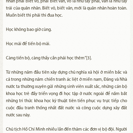
nhân phải biết võ, phải biết văn, võ là như tay phải, văn là như tay
trái của quân nhân. Biết võ, biết văn, mới là quân nhân hoàn toàn.
Muốn biết thì phải thi đua học.
Học không bao giờ cùng.
Học mãi để tiến bộ mãi.
Càng tiến bộ, càng thấy cần phải học thêm”[3].
Từ những năm đầu tiên xây dựng chủ nghĩa xã hội ở miền bắc và
cả trong những năm chiến tranh ác liệt ở miền nam, Đảng và Nhà
nước ta thường xuyên gửi những sinh viên xuất sắc, những cán bộ
khoa học trẻ đầy triển vọng đi học tập ở nước ngoài để nắm bắt
những tri thức khoa học kỹ thuật tiên tiến phục vụ trực tiếp cho
cuộc đấu tranh thống nhất đất nước và công cuộc dựng xây đất
nước sau này.
Chủ tịch Hồ Chí Minh nhiều lần đến thăm các đơn vị bộ đội. Người