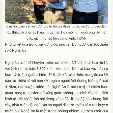
Cán bộ giám sát và hướng dẫn hộ gia đình nghèo và đồng bào dân
tộc thiểu số ở xã Tây Hiếu, thị xã Thái Hòa mô hình nuôi ong lấy mật
giúp giảm nghèo bền vững. Ảnh: TTXVN
Những kết quả trong xây dựng đội ngũ cán bộ người dân tộc thiểu
số ở Nghệ An
Nghệ An có 11/21 huyện miền núi (chiếm 2/3 diện tích toàn tỉnh),
với 248 xã, thị trấn, 3.809 khối, xóm, bản. Dân số khu vực này có
hơn 1,2 triệu người (chiếm 36% dân số toàn tỉnh), trong đó có 39
dân tộc thiểu số với hơn 491 nghìn người. Với đường biên giới dài
419km, các huyện miền núi Nghệ An là nơi có vị trí chiến lược
quan trọng trong việc giữ vững quốc phòng - an ninh và phát triển
kinh tế - xã hội ở tỉnh nói riêng, vùng Bắc Trung Bộ nói chung. Bởi
vậy, phát triển đội ngũ cán bộ người dân tộc thiểu số ở các huyện
miền núi Nghệ An là một trong những nhiệm vụ then chốt của