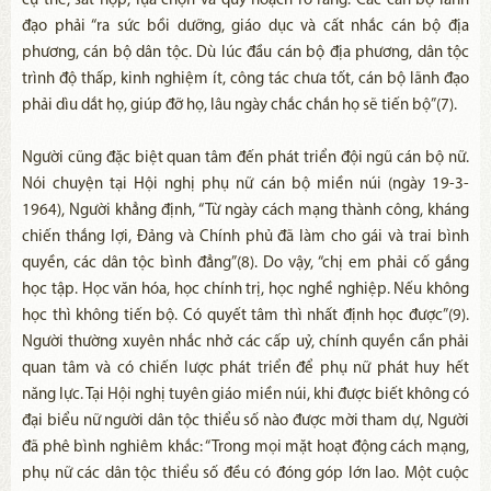
cụ thể, sát hợp, lựa chọn và quy hoạch rõ ràng. Các cán bộ lãnh
đạo phải “ra sức bồi dưỡng, giáo dục và cất nhắc cán bộ địa
phương, cán bộ dân tộc. Dù lúc đầu cán bộ địa phương, dân tộc
trình độ thấp, kinh nghiệm ít, công tác chưa tốt, cán bộ lãnh đạo
phải dìu dắt họ, giúp đỡ họ, lâu ngày chắc chắn họ sẽ tiến bộ”(7).
Người cũng đặc biệt quan tâm đến phát triển đội ngũ cán bộ nữ.
Nói chuyện tại Hội nghị phụ nữ cán bộ miền núi (ngày 19-3-
1964), Người khẳng định, “Từ ngày cách mạng thành công, kháng
chiến thắng lợi, Đảng và Chính phủ đã làm cho gái và trai bình
quyền, các dân tộc bình đẳng”(8). Do vậy, “chị em phải cố gắng
học tập. Học văn hóa, học chính trị, học nghề nghiệp. Nếu không
học thì không tiến bộ. Có quyết tâm thì nhất định học được”(9).
Người thường xuyên nhắc nhở các cấp uỷ, chính quyền cần phải
quan tâm và có chiến lược phát triển để phụ nữ phát huy hết
năng lực. Tại Hội nghị tuyên giáo miền núi, khi được biết không có
đại biểu nữ người dân tộc thiểu số nào được mời tham dự, Người
đã phê bình nghiêm khắc: “Trong mọi mặt hoạt động cách mạng,
phụ nữ các dân tộc thiểu số đều có đóng góp lớn lao. Một cuộc