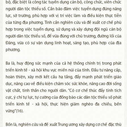
bộ, đặc biệt là công tác tuyển dụng cán bộ, công chức, viên chức
người dân tộc thiểu số. Cần bảo đảm việc tuyển dụng đúng năng
lực, sở trường, phù hợp với vị trí việc làm và điều kiện thực tiễn
của từng địa phương. Tỉnh cần nghiên cứu và đề xuất cơ chế phù
hợp trong việc tuyển dụng, sử dụng và xây dựng đội ngũ cán bộ
người dân tộc thiểu số, để vừa đúng với chủ trương, đường lối của
Đảng, vừa có sự vận dụng linh hoạt, sáng tạo, phù hợp của địa
phương.
Ba là, huy động sức mạnh của cả hệ thống chính trị trong phát
triển kinh tế - xã hội khu vực miền núi của tỉnh. Đầu tư nâng cấp,
hoàn thiện, xây mới kết cấu hạ tầng, đẩy mạnh phát triển giáo
dục, nâng cao về điều kiện chăm sóc sức khỏe, nâng cao đời sống
vật chất, tinh thần cho người dân. “Có cơ chế thúc đẩy tính tích
cực, ý chí tự lực, tự cường của đồng bào các dân tộc thiểu số phát
triển kinh tế - xã hội, thực hiện giảm nghèo đa chiều, bền
vững”(16).
Bốn là, nghiên cứu và đề xuất Trung ương xây dựng cơ chế đặc thù