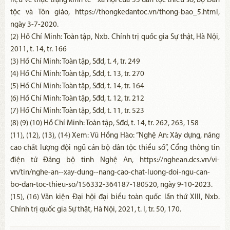
liệu về thực trạng kinh tế - xã hội của 53 dân tộc thiểu số, Bộ Dân
tộc và Tôn giáo, https://thongkedantoc.vn/thong-bao_5.html,
ngày 3-7-2020.
(2) Hồ Chí Minh: Toàn tập, Nxb. Chính trị quốc gia Sự thật, Hà Nội,
2011, t. 14, tr. 166
(3) Hồ Chí Minh: Toàn tập, Sđd, t. 4, tr. 249
(4) Hồ Chí Minh: Toàn tập, Sđd, t. 13, tr. 270
(5) Hồ Chí Minh: Toàn tập, Sđd, t. 14, tr. 164
(6) Hồ Chí Minh: Toàn tập, Sđd, t. 12, tr. 212
(7) Hồ Chí Minh: Toàn tập, Sđd, t. 11, tr. 523
(8) (9) (10) Hồ Chí Minh: Toàn tập, Sđd, t. 14, tr. 262, 263, 158
(11), (12), (13), (14) Xem: Vũ Hồng Hào: “Nghệ An: Xây dựng, nâng
cao chất lượng đội ngũ cán bộ dân tộc thiểu số”, Cổng thông tin
điện tử Đảng bộ tỉnh Nghệ An, https://nghean.dcs.vn/vi-
vn/tin/nghe-an--xay-dung--nang-cao-chat-luong-doi-ngu-can-
bo-dan-toc-thieu-so/156332-364187-180520, ngày 9-10-2023.
(15), (16) Văn kiện Đại hội đại biểu toàn quốc lần thứ XIII, Nxb.
Chính trị quốc gia Sự thật, Hà Nội, 2021, t. I, tr. 50, 170.