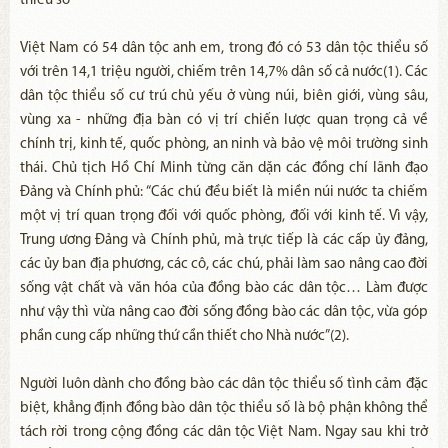
thiểu số
Việt Nam có 54 dân tộc anh em, trong đó có 53 dân tộc thiểu số
với trên 14,1 triệu người, chiếm trên 14,7% dân số cả nước(1). Các
dân tộc thiểu số cư trú chủ yếu ở vùng núi, biên giới, vùng sâu,
vùng xa - những địa bàn có vị trí chiến lược quan trọng cả về
chính trị, kinh tế, quốc phòng, an ninh và bảo vệ môi trường sinh
thái. Chủ tịch Hồ Chí Minh từng căn dặn các đồng chí lãnh đạo
Đảng và Chính phủ: “Các chú đều biết là miền núi nước ta chiếm
một vị trí quan trọng đối với quốc phòng, đối với kinh tế. Vì vậy,
Trung ương Đảng và Chính phủ, mà trực tiếp là các cấp ủy đảng,
các ủy ban địa phương, các cô, các chú, phải làm sao nâng cao đời
sống vật chất và văn hóa của đồng bào các dân tộc… Làm được
như vậy thì vừa nâng cao đời sống đồng bào các dân tộc, vừa góp
phần cung cấp những thứ cần thiết cho Nhà nước”(2).
Người luôn dành cho đồng bào các dân tộc thiểu số tình cảm đặc
biệt, khẳng định đồng bào dân tộc thiểu số là bộ phận không thể
tách rời trong cộng đồng các dân tộc Việt Nam. Ngay sau khi trở