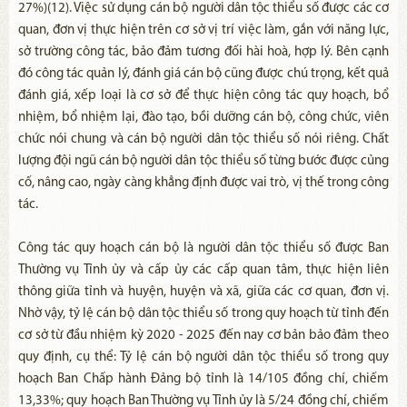
27%)(12). Việc sử dụng cán bộ người dân tộc thiểu số được các cơ
quan, đơn vị thực hiện trên cơ sở vị trí việc làm, gắn với năng lực,
sở trường công tác, bảo đảm tương đối hài hoà, hợp lý. Bên cạnh
đó công tác quản lý, đánh giá cán bộ cũng được chú trọng, kết quả
đánh giá, xếp loại là cơ sở để thực hiện công tác quy hoạch, bổ
nhiệm, bổ nhiệm lại, đào tạo, bồi dưỡng cán bộ, công chức, viên
chức nói chung và cán bộ người dân tộc thiểu số nói riêng. Chất
lượng đội ngũ cán bộ người dân tộc thiểu số từng bước được củng
cố, nâng cao, ngày càng khẳng định được vai trò, vị thế trong công
tác.
Công tác quy hoạch cán bộ là người dân tộc thiểu số được Ban
Thường vụ Tỉnh ủy và cấp ủy các cấp quan tâm, thực hiện liên
thông giữa tỉnh và huyện, huyện và xã, giữa các cơ quan, đơn vị.
Nhờ vậy, tỷ lệ cán bộ dân tộc thiểu số trong quy hoạch từ tỉnh đến
cơ sở từ đầu nhiệm kỳ 2020 - 2025 đến nay cơ bản bảo đảm theo
quy định, cụ thể: Tỷ lệ cán bộ người dân tộc thiểu số trong quy
hoạch Ban Chấp hành Đảng bộ tỉnh là 14/105 đồng chí, chiếm
13,33%; quy hoạch Ban Thường vụ Tỉnh ủy là 5/24 đồng chí, chiếm