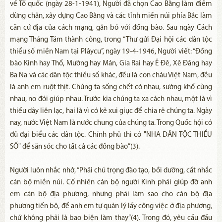
về Tổ quốc (ngày 28-1-1941), Người đã chọn Cao Bằng làm điểm
dừng chân, xây dựng Cao Bằng và các tỉnh miền núi phía Bắc làm
căn cứ địa của cách mạng, gắn bó với đồng bào. Sau ngày Cách
mạng Tháng Tám thành công, trong “Thư gửi Đại hội các dân tộc
thiểu số miền Nam tại Plâycu”, ngày 19-4-1946, Người viết: “Đồng
bào Kinh hay Thổ, Mường hay Mán, Gia Rai hay Ê Đê, Xê Đăng hay
Ba Na và các dân tộc thiểu số khác, đều là con cháu Việt Nam, đều
là anh em ruột thịt. Chúng ta sống chết có nhau, sướng khổ cùng
nhau, no đói giúp nhau. Trước kia chúng ta xa cách nhau, một là vì
thiếu dây liên lạc, hai là vì có kẻ xui giục để chia rẽ chúng ta. Ngày
nay, nước Việt Nam là nước chung của chúng ta. Trong Quốc hội có
đủ đại biểu các dân tộc. Chính phủ thì có "NHA DÂN TỘC THIỂU
SỐ" để săn sóc cho tất cả các đồng bào”(3).
Người luôn nhắc nhở, “Phải chú trọng đào tạo, bồi dưỡng, cất nhắc
cán bộ miền núi. Cố nhiên cán bộ người Kinh phải giúp đỡ anh
em cán bộ địa phương, nhưng phải làm sao cho cán bộ địa
phương tiến bộ, để anh em tự quản lý lấy công việc ở địa phương,
chứ không phải là bao biện làm thay”(4). Trong đó, yêu cầu đầu