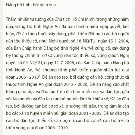
Đảng bộ tỉnh thời gian qua.
Thấm nhuần tư tưởng của Chủ tịch Hồ Chí Minh, trong những năm
qua, Đảng bộ tỉnh Nghệ An đã ban hành nhiều nghị quyết, kết
luận, đề án từng bước xây dựng, phát triển đội ngũ cán bộ người
dân tộc thiểu số, như: Nghị quyết số 18-NQ/TU, ngày 15-1-2004,
của Ban Chấp hành Đảng bộ tỉnh Nghệ An, “Về củng cố, xây dựng
hệ thống chính trị cơ sở vùng dân tộc thiểu số, vùng giáo”; Nghị
quyết số 04-NQ/TU, ngày 11-7-2006, của Ban Chấp hành Đảng bộ
tỉnh Nghệ An, “Về chương trình phát triển nguồn nhân lực giai
đoạn 2006 - 2010”; Đề án đào tạo, bồi dưỡng cán bộ, công chức xã
thuộc tỉnh Nghệ An giai đoạn 2012 - 2020; Đề án nâng cao chất
lượng giáo dục và đào tạo trên địa bàn miền núi và dân tộc, gắn
với tạo nguồn và đào tạo cán bộ người dân tộc thiểu số; Đề án đào
tạo, bồi dưỡng cán bộ cơ sở xã, phường, thị trấn, trọng tâm là cán
bộ các xã 10 huyện miền núi giai đoạn 2001 - 2005; Đề án đào tạo
cán bộ dân tộc thiểu số, cán bộ nữ, cán bộ cơ sở, cán bộ trẻ có
triển vọng, giai đoạn 2006 - 2010…