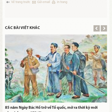
Về trang trước
Gửi email
in trang
CÁC BÀI VIẾT KHÁC
85 năm Ngày Bác Hồ trở về Tổ quốc, mở ra thời kỳ mới