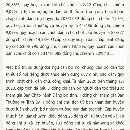
20,83%; quy hoạch cán bộ chủ chốt là 2/22 đồng chí, chiếm
9,09%. Tỷ lệ cán bộ người dân tộc thiểu số trong quy hoạch ban
chấp hành đảng bộ huyện là 203/1.052 đồng chí, chiếm 19,3%;
quy hoạch ban thường vụ huyện ủy là 44/486 đồng chí, chiếm
9,05%; quy hoạch các chức danh chủ chốt cấp huyện là 83/577
đồng chí, chiếm 14,38%. Ở cấp xã, quy hoạch ban chấp hành đảng
bộ có1.630/8.996 đồng chí, chiếm 18,12%; quy hoạch các chức
danh chủ chốt có 1.531/16.088 đồng chí, chiếm 9,52%(13)…
Việc bố trí, sử dụng đội ngũ cán bộ nói chung, cán bộ dân tộc
thiểu số nói riêng được thực hiện đúng quy định, bảo đảm quy
trình, chặt chẽ, dân chủ, công khai. Từ năm 2020 đến tháng 12-
2023, cấp tỉnh đã bầu 3 đồng chí cán bộ người dân tộc thiểu số
tham gia Ban Chấp hành Đảng bộ tỉnh, 1 đồng chí tham gia Ban
Thường vụ Tỉnh ủy; 1 đồng chí chủ tịch uỷ ban nhân dân huyện
được luân chuyển, bổ nhiệm trưởng ban dân tộc tỉnh. Cấp huyện
thực hiện luân chuyển, điều động 23 đồng chí từ huyện về xã, 18
đồng chí từ xã lên huyện, 133 đồng chí từ xã này sang xã khác