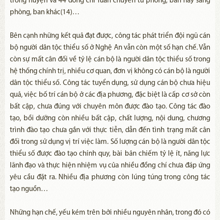
trong huyện và 44 đồng chí luân chuyển từ phòng, ban này sang
phòng, ban khác(14)…
Bên cạnh những kết quả đạt được, công tác phát triển đội ngũ cán
bộ người dân tộc thiểu số ở Nghệ An vẫn còn một số hạn chế. Vẫn
còn sự mất cân đối về tỷ lệ cán bộ là người dân tộc thiểu số trong
hệ thống chính trị, nhiều cơ quan, đơn vị không có cán bộ là người
dân tộc thiểu số. Công tác tuyển dụng, sử dụng cán bộ chưa hiệu
quả, việc bố trí cán bộ ở các địa phương, đặc biệt là cấp cơ sở còn
bất cập, chưa đúng với chuyên môn được đào tạo. Công tác đào
tạo, bồi dưỡng còn nhiều bất cập, chất lượng, nội dung, chương
trình đào tạo chưa gắn với thực tiễn, dẫn đến tình trạng mất cân
đối trong sử dụng vị trí việc làm. Số lượng cán bộ là người dân tộc
thiểu số được đào tạo chính quy, bài bản chiếm tỷ lệ ít, năng lực
lãnh đạo và thực hiện nhiệm vụ của nhiều đồng chí chưa đáp ứng
yêu cầu đặt ra. Nhiều địa phương còn lúng túng trong công tác
tạo nguồn…
Những hạn chế, yếu kém trên bởi nhiều nguyên nhân, trong đó có