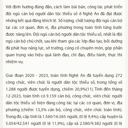
Với định hướng đúng đắn, cách làm bài bản, công tác phát triển
đội ngũ cán bộ người dân tộc thiểu số ở Nghệ An đã đạt được
những kết quả đáng khích lệ. Số lượng, chất lượng đội ngũ cán bộ
tại các cơ quan, đơn vị, địa phương trong toàn tỉnh từng bước
được nâng lên. Đội ngũ cán bộ người dân tộc thiểu số, nhất là đội
ngũ cán bộ chủ chốt, sau khi tham gia các lớp đào tạo, bồi dưỡng
đã phát huy năng lực, sở trường, củng cố chuyên môn, góp phần
quan trọng vào hiệu quả lãnh đạo, chỉ đạo, điều hành, thực thi
nhiệm vụ.
Giai đoạn 2020 - 2023, toàn tỉnh Nghệ An đã tuyển dụng 272
công chức, viên chức là người dân tộc thiểu số, trong tổng số
1.288 người được tuyển dụng, chiếm 20,9%(11). Tính đến tháng
12-2023, toàn tỉnh có 9.159 cán bộ, công chức, viên chức người
dân tộc thiểu số hiện đang công tác tại các cơ quan, đơn vị, địa
phương (chiếm 13,3% cán bộ, công chức, viên chức toàn tỉnh).
Trong đó, cấp tỉnh là 1.560/16.565 người, (tỉ lệ 9,4%); cấp huyện là
5.054/42.541 người (tỉ lệ 11,9%), cấp xã 2.580/9.382 người (tỉ lệ