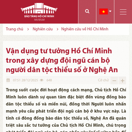
Các bạn có thể đăng ký tham quan trực tuyến bằng cách điền vào các thông tin sau và gửi cho chúng tôi:
Tính năng này Bảo tàng đang triển khai và hoàn thiện trong thời gian sắp tới. Để mua vé tham quan Bảo tàng, Quý khách vui lòng liên hệ đến số điện thoại:
Trang chủ
Nghiên cứu
Nghiên cứu về Hồ Chí Minh
Vận dụng tư tưởng Hồ Chí Minh
trong xây dựng đội ngũ cán bộ
người dân tộc thiểu số ở Nghệ An
07:51 28/12/2025
648
Cỡ chữ
Trong suốt cuộc đời hoạt động cách mạng, Chủ tịch Hồ Chí
Minh luôn dành sự quan tâm đặc biệt đến vùng đồng bào
dân tộc thiểu số và miền núi, đồng thời Người luôn nhấn
mạnh yêu cầu phát triển đội ngũ cán bộ ở khu vực này. Là
tỉnh có đông đồng bào dân tộc thiểu số, Nghệ An đã quán
triệt sâu sắc tư tưởng của Chủ tịch Hồ Chí Minh, chú trọng