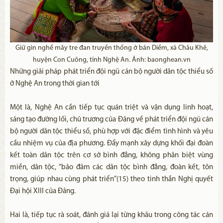
Giữ gìn nghề mây tre đan truyền thống ở bản Diềm, xã Châu Khê,
huyện Con Cuông, tỉnh Nghệ An. Ảnh: baonghean.vn
Những giải pháp phát triển đội ngũ cán bộ người dân tộc thiểu số
ở Nghệ An trong thời gian tới
Một là, Nghệ An cần tiếp tục quán triệt và vận dụng linh hoạt,
sáng tạo đường lối, chủ trương của Đảng về phát triển đội ngũ cán
bộ người dân tộc thiểu số, phù hợp với đặc điểm tình hình và yêu
cầu nhiệm vụ của địa phương. Đẩy mạnh xây dựng khối đại đoàn
kết toàn dân tộc trên cơ sở bình đẳng, không phân biệt vùng
miền, dân tộc, “bảo đảm các dân tộc bình đẳng, đoàn kết, tôn
trọng, giúp nhau cùng phát triển”(15) theo tinh thần Nghị quyết
Đại hội XIII của Đảng.
Hai là, tiếp tục rà soát, đánh giá lại từng khâu trong công tác cán