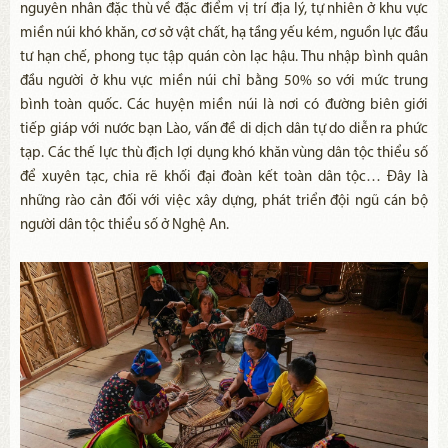
nguyên nhân đặc thù về đặc điểm vị trí địa lý, tự nhiên ở khu vực
miền núi khó khăn, cơ sở vật chất, hạ tầng yếu kém, nguồn lực đầu
tư hạn chế, phong tục tập quán còn lạc hậu. Thu nhập bình quân
đầu người ở khu vực miền núi chỉ bằng 50% so với mức trung
bình toàn quốc. Các huyện miền núi là nơi có đường biên giới
tiếp giáp với nước bạn Lào, vấn đề di dịch dân tự do diễn ra phức
tạp. Các thế lực thù địch lợi dụng khó khăn vùng dân tộc thiểu số
để xuyên tạc, chia rẽ khối đại đoàn kết toàn dân tộc… Đây là
những rào cản đối với việc xây dựng, phát triển đội ngũ cán bộ
người dân tộc thiểu số ở Nghệ An.