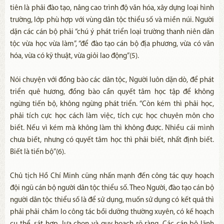
tiên là phải đào tạo, nâng cao trình độ văn hóa, xây dựng loại hình
trường, lớp phù hợp với vùng dân tộc thiểu số và miền núi. Người
dặn các cán bộ phải “chú ý phát triển loại trường thanh niên dân
tộc vừa học vừa làm”, “để đào tạo cán bộ địa phương, vừa có văn
hóa, vừa có kỹ thuật, vừa giỏi lao động”(5).
Nói chuyện với đồng bào các dân tộc, Người luôn dặn dò, để phát
triển quê hương, đồng bào cần quyết tâm học tập để không
ngừng tiến bộ, không ngừng phát triển. “Còn kém thì phải học,
phải tích cực học cách làm việc, tích cực học chuyên môn cho
biết. Nếu vì kém mà không làm thì không được. Nhiều cái mình
chưa biết, nhưng có quyết tâm học thì phải biết, nhất định biết.
Biết là tiến bộ”(6).
Chủ tịch Hồ Chí Minh cũng nhấn mạnh đến công tác quy hoạch
đội ngũ cán bộ người dân tộc thiểu số. Theo Người, đào tạo cán bộ
người dân tộc thiểu số là để sử dụng, muốn sử dụng có kết quả thì
phải phải chăm lo công tác bồi dưỡng thường xuyên, có kế hoạch