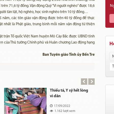
trên 71,6 tỷ đồng. Vận động Quỹ “Vì người nghèo” được 18,6
gười tàn tật, hộ nghèo, học sinh nghèo trên 10 tỷ đồng…
 5 năm, các tôn giáo vận động được trên 40 tỷ đồng để thực
 bật nhất là Phật giáo, trung bình mỗi năm vận động từ thiện
Mặt trận Tổ quốc Việt Nam huyện Mỏ Cày Bắc được UBND tỉnh
khen của Thủ tướng Chính phủ và Huân chương Lao động hạng
Hồ
Ban Tuyên giáo Tỉnh ủy Bến Tre
Thiếu tá, Y sỹ hết lòng
vì dân
17/09/2022
1.162 lượt xem