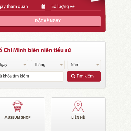
ĐẶT VÉ NGAY
 Chí Minh biên niên tiểu sử
Tìm kiếm
Muốn việc thành công
thì phải được dân quý,
dân tin
MUSEUM SHOP
LIÊN HỆ
14/09/2022
1.509 lượt xem