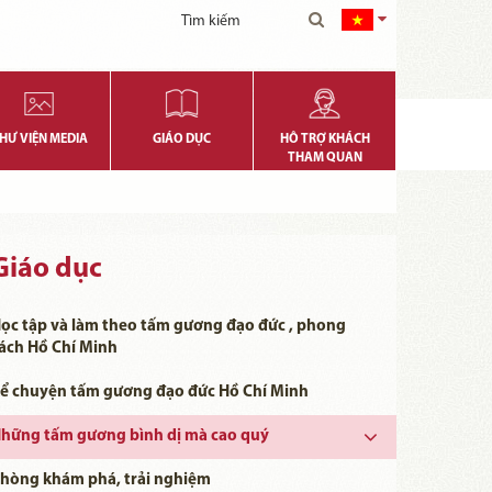
HƯ VIỆN MEDIA
GIÁO DỤC
HỖ TRỢ KHÁCH
THAM QUAN
Giáo dục
ọc tập và làm theo tấm gương đạo đức , phong
ách Hồ Chí Minh
ể chuyện tấm gương đạo đức Hồ Chí Minh
hững tấm gương bình dị mà cao quý
Những tấm gương bình dị mà cao quý năm 2023
Những tấm gương bình dị mà cao quý năm 2024
Những tấm gương bình dị mà cao quý năm 2025
Những tấm gương bình dị mà cao quý năm 2026
Những tấm gương bình dị mà cao quý năm 2022
hòng khám phá, trải nghiệm