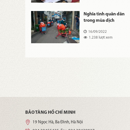
đẹp của
Nghĩa tình quân dân
h sát giao
trong mùa dịch
22
16/09/2022
ợt xem
1.238 lượt xem
BẢO TÀNG HỒ CHÍ MINH
19 Ngọc Hà, Ba Đình, Hà Nội