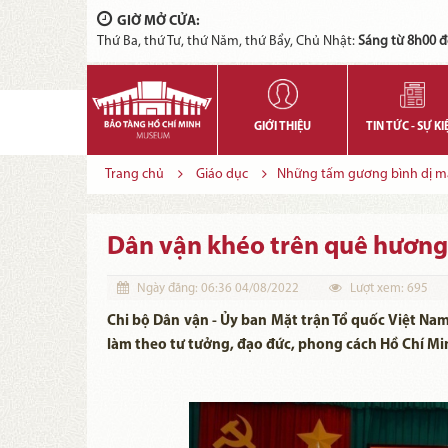
GIỜ MỞ CỬA:
Thứ Ba, thứ Tư, thứ Năm, thứ Bẩy, Chủ Nhật:
Sáng từ 8h00 đ
GIỚI THIỆU
TIN TỨC - SỰ KI
Trang chủ
Giáo dục
Những tấm gương bình dị m
Dân vận khéo trên quê hươn
Ngày đăng:
06:36 04/08/2022
Lượt xem:
695
Chi bộ Dân vận - Ủy ban Mặt trận Tổ quốc Việt Nam
làm theo tư tưởng, đạo đức, phong cách Hồ Chí Mi