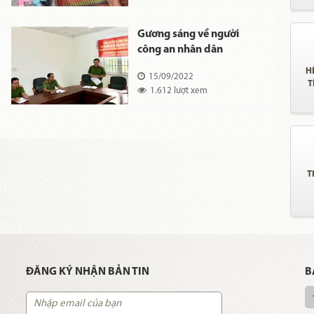
Gương sáng về người
công an nhân dân
H
15/09/2022
T
1.612 lượt xem
T
ĐĂNG KÝ NHẬN BẢN TIN
B