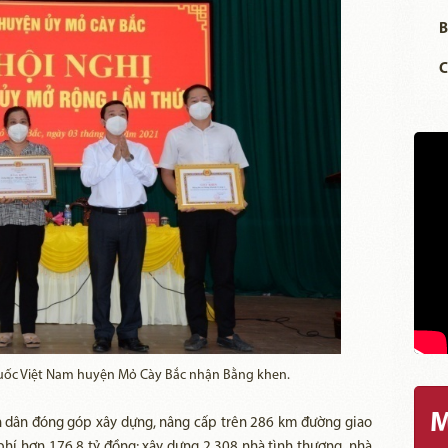
B
C
quốc Việt Nam huyện Mỏ Cày Bắc nhận Bằng khen.
M
n dân đóng góp xây dựng, nâng cấp trên 286 km đường giao
phí hơn 176,8 tỷ đồng; xây dựng 2.308 nhà tình thương, nhà