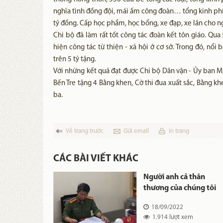
nghĩa tình đồng đội, mái ấm công đoàn… tổng kinh phí 
tỷ đồng. Cấp học phẩm, học bổng, xe đạp, xe lăn cho n
Chi bộ đã làm rất tốt công tác đoàn kết tôn giáo. Qua
hiện công tác từ thiện - xã hội ở cơ sở. Trong đó, nổi
trên 5 tỷ tặng.
Với những kết quả đạt được Chi bộ Dân vận - Ủy ban 
Bến Tre tặng 4 Bằng khen, Cờ thi đua xuất sắc, Bằng 
ba.
Về trang trước
Gửi email
in trang
CÁC BÀI VIẾT KHÁC
 cứu người
Người anh cả thân
 trên sông
thương của chúng tôi
22
18/09/2022
ợt xem
1.914 lượt xem