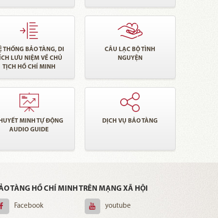
Ệ THỐNG BẢO TÀNG, DI
CÂU LẠC BỘ TÌNH
ÍCH LƯU NIỆM VỀ CHỦ
NGUYỆN
TỊCH HỒ CHÍ MINH
HUYẾT MINH TỰ ĐỘNG
DỊCH VỤ BẢO TÀNG
AUDIO GUIDE
ẢO TÀNG HỒ CHÍ MINH TRÊN MẠNG XÃ HỘI
Facebook
youtube