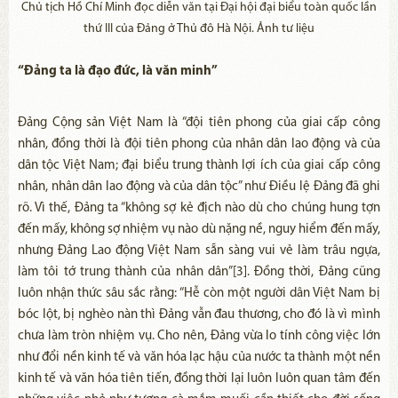
Chủ tịch Hồ Chí Minh đọc diễn văn tại Đại hội đại biểu toàn quốc lần
thứ III của Đảng ở Thủ đô Hà Nội. Ảnh tư liệu
“Đảng ta là đạo đức, là văn minh”
Đảng Cộng sản Việt Nam là “đội tiên phong của giai cấp công
nhân, đồng thời là đội tiên phong của nhân dân lao động và của
dân tộc Việt Nam; đại biểu trung thành lợi ích của giai cấp công
nhân, nhân dân lao động và của dân tộc” như Điều lệ Đảng đã ghi
rõ. Vì thế, Đảng ta “không sợ kẻ địch nào dù cho chúng hung tợn
đến mấy, không sợ nhiệm vụ nào dù nặng nề, nguy hiểm đến mấy,
nhưng Đảng Lao động Việt Nam sẵn sàng vui vẻ làm trâu ngựa,
làm tôi tớ trung thành của nhân dân”[3]. Đồng thời, Đảng cũng
luôn nhận thức sâu sắc rằng: “Hễ còn một người dân Việt Nam bị
bóc lột, bị nghèo nàn thì Đảng vẫn đau thương, cho đó là vì mình
chưa làm tròn nhiệm vụ. Cho nên, Đảng vừa lo tính công việc lớn
như đổi nền kinh tế và văn hóa lạc hậu của nước ta thành một nền
kinh tế và văn hóa tiên tiến, đồng thời lại luôn luôn quan tâm đến