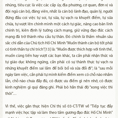
nhũng, tiêu cực là việc các cấp ủy, địa phương, cơ quan, đơn vị và
đội ngũ cán bộ, đảng viên, nhất là cán bộ lãnh đạo, quản lý, người
đứng đầu coi việc tự soi, tự sửa, tự vạch ra khuyết điểm, tự sửa
chữa, tự vượt lên chính mình một cách tự giác, nâng cao bản lĩnh
chính trị, kiên định lý tưởng cách mạng, giữ vững đạo đức cách
mạng đã trở thành nhu cầu tự thân. Đó chính là thấm nhuần sâu
sắc chỉ dẫn của Chủ tịch Hồ Chí Minh “Muốn thành cán bộ tốt phải
có tinh thần tự chỉ trích”[13] là: “Muốn được thích hợp với tình thế,
muốn cùng tiến hay vượt các bạn khác, ta cần phải nhận thức và
tự giáo dục không ngừng, cần phải có sự thành thực tự vạch ra
những khuyết điểm sai lầm để bồi bổ và sửa đổi đi”; là “sau mỗi
ngày làm việc, cần phải tự mình kiểm điểm xem có chỗ nào nhầm
lẫn, chỗ nào chưa đầy đủ, có được ưu điểm gì nên nhớ, có được
kinh nghiệm gì quý đáng ghi. Phải bỏ hẳn thái độ “xong việc thì
thôi”…
Vì thế, việc gắn thực hiện Chỉ thị số 03-CT/TW về "Tiếp tục đẩy
mạnh việc học tập và làm theo tấm gương đạo đức Hồ Chí Minh"