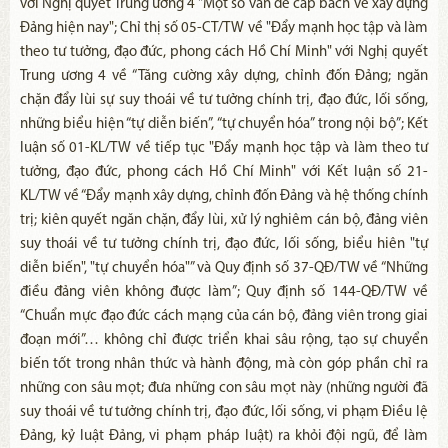
với Nghị quyết Trung ương 4 "Một số vấn đề cấp bách về xây dựng
Đảng hiện nay"; Chỉ thị số 05-CT/TW về "Đẩy mạnh học tập và làm
theo tư tưởng, đạo đức, phong cách Hồ Chí Minh" với Nghị quyết
Trung ương 4 về “Tăng cường xây dựng, chỉnh đốn Đảng; ngăn
chặn đẩy lùi sự suy thoái về tư tưởng chính trị, đạo đức, lối sống,
những biểu hiện “tự diễn biến”, “tự chuyển hóa” trong nội bộ”; Kết
luận số 01-KL/TW về tiếp tục "Đẩy mạnh học tập và làm theo tư
tưởng, đạo đức, phong cách Hồ Chí Minh" với Kết luận số 21-
KL/TW về “Đẩy mạnh xây dựng, chỉnh đốn Đảng và hệ thống chính
trị; kiên quyết ngăn chặn, đẩy lùi, xử lý nghiêm cán bộ, đảng viên
suy thoái về tư tưởng chính trị, đạo đức, lối sống, biểu hiên "tự
diễn biến", "tự chuyển hóa"” và Quy định số 37-QĐ/TW về “Những
điều đảng viên không được làm”; Quy định số 144-QĐ/TW về
“Chuẩn mực đạo đức cách mạng của cán bộ, đảng viên trong giai
đoạn mới”… không chỉ được triển khai sâu rộng, tạo sự chuyển
biến tốt trong nhân thức và hành động, mà còn góp phần chỉ ra
những con sâu mọt; đưa những con sâu mọt này (những người đã
suy thoái về tư tưởng chính trị, đạo đức, lối sống, vi phạm Điều lệ
Đảng, kỷ luật Đảng, vi phạm pháp luật) ra khỏi đội ngũ, để làm