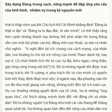
Xây dựng Đảng trong sạch, vững mạnh để đáp ứng yêu cầu
của tình hình, nhiệm vụ trong kỷ nguyên mới
Hơn 6 thập niên sau khi Chủ tịch Hồ Chí Minh khẳng định “Đảng ta
thật vĩ đại” và "Đảng ta là đạo đức, là văn minh", có thể thấy rằng
bên cạnh những thành tựu không thể phủ nhận thì trong Đảng
vẫn còn một bộ phận cán bộ, đảng viên suy thoái, sa vào cá nhân
chủ nghĩa - “ít nghĩ đến lợi ích chung của cách mạng, của nhân
dân, mà thường lo cho lợi ích riêng của mình. Tham danh lợi, hay
suy tị. Có chút thành tích thì tự cao, tự đại, kiêu ngạo, công thần,
gây lủng củng trong nội bộ"[10]. Đó là những người khi được trao
trọng trách; khi “ở cương vị phụ trách thì tự cho mình có quyền
hơn hết thảy, định đoạt mọi việc; ở ngành nào, địa phương nào thì
coi đó như một giang sơn riêng, không biết đến lợi ích toàn cục.
Họ coi thường những quyết định của tổ chức, họ là những "ông
quan liêu", chỉ thích dùng mệnh lệnh đối với đồng chí và nhân
dân”. Đó là những người “coi Đảng như một cái cầu thang để thăng
quan phát tài. Họ không quan tâm đến đời sống của nhân dân mà