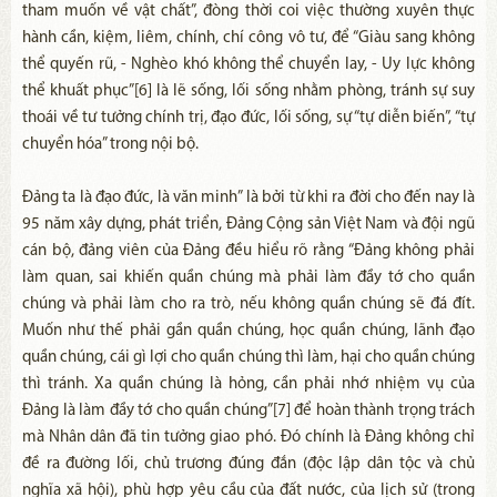
tham muốn về vật chất”, đòng thời coi việc thường xuyên thực
hành cần, kiệm, liêm, chính, chí công vô tư, để “Giàu sang không
thể quyến rũ, - Nghèo khó không thể chuyển lay, - Uy lực không
thể khuất phục”[6] là lẽ sống, lối sống nhằm phòng, tránh sự suy
thoái về tư tưởng chính trị, đạo đức, lối sống, sự “tự diễn biến”, “tự
chuyển hóa” trong nội bộ.
Đảng ta là đạo đức, là văn minh” là bởi từ khi ra đời cho đến nay là
95 năm xây dựng, phát triển, Đảng Cộng sản Việt Nam và đội ngũ
cán bộ, đảng viên của Đảng đều hiểu rõ rằng “Đảng không phải
làm quan, sai khiến quần chúng mà phải làm đầy tớ cho quần
chúng và phải làm cho ra trò, nếu không quần chúng sẽ đá đít.
Muốn như thế phải gần quần chúng, học quần chúng, lãnh đạo
quần chúng, cái gì lợi cho quần chúng thì làm, hại cho quần chúng
thì tránh. Xa quần chúng là hỏng, cần phải nhớ nhiệm vụ của
Đảng là làm đầy tớ cho quần chúng”[7] để hoàn thành trọng trách
mà Nhân dân đã tin tưởng giao phó. Đó chính là Đảng không chỉ
đề ra đường lối, chủ trương đúng đắn (độc lập dân tộc và chủ
nghĩa xã hội), phù hợp yêu cầu của đất nước, của lịch sử (trong