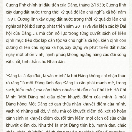
Cương lĩnh chính trị đầu tiên của Đảng, tháng 2/1930; Cương lĩnh
xây dựng đất nước trong thời kỳ quá độ lên chủ nghĩa xã hội năm
1991; Cương lĩnh xây dựng đất nước trong thời kỳ quá độ lên chủ
nghĩa xã hội (bổ sung, phát triển năm 2011) và văn kiện các kỳ Đại
hội của Đảng…), mà còn nỗ lực trong từng quyết sách để kiên
định mục tiêu độc lập dân tộc và chủ nghĩa xã hội, kiên định con
đường đi lên chủ nghĩa xã hội, xây dựng và phát triển đất nước
ngày một phồn vinh, hạnh phúc; không ngừng nâng cao đời sống
vật chất, tinh thần cho Nhân dân.
"Đảng ta là đạo đức, là văn minh" là bởi Đảng không chỉ nhận thức
rõ rằng “là một Đảng lãnh đạo, Đảng ta cần phải mạnh mẽ, trong
sạch, kiểu mẫu”, mà còn thấm nhuần chỉ dẫn của Chủ tịch Hồ Chí
Minh: “Một Đảng mà giấu giếm khuyết điểm của mình là một
Đảng hỏng. Một Đảng có gan thừa nhận khuyết điểm của mình,
vạch rõ những cái đó, vì đâu mà có khuyết điểm đó, xét rõ hoàn
cảnh sinh ra khuyết điểm đó, rồi tìm kiếm mọi cách để sửa chữa
khuyết điểm đó. Như thế là một Đảng tiến bộ, mạnh dạn, chắc