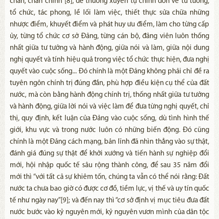
chắn, chân chính”[8], để thường xuyên tự chỉnh đốn về tư tưởng,
tổ chức, tác phong, lề lối làm việc, thiết thực sửa chữa những
nhược điểm, khuyết điểm và phát huy ưu điểm, làm cho từng cấp
ủy, từng tổ chức cơ sở Đảng, từng cán bộ, đảng viên luôn thống
nhất giữa tư tưởng và hành động, giữa nói và làm, giữa nội dung
nghị quyết và tính hiệu quả trong việc tổ chức thực hiện, đưa nghị
quyết vào cuộc sống... Đó chính là một Đảng không phải chỉ đề ra
tuyên ngôn chính trị đúng đắn, phù hợp điều kiện cụ thể của đất
nước, mà còn bằng hành động chính trị, thống nhất giữa tư tưởng
và hành động, giữa lời nói và việc làm để đưa từng nghị quyết, chỉ
thị, quy định, kết luận của Đảng vào cuộc sống, dù tình hình thế
giới, khu vực và trong nước luôn có những biến động. Đó cũng
chính là một Đảng cách mạng, bản lĩnh đã nhìn thẳng vào sự thật,
đánh giá đúng sự thật để khởi xướng và tiến hành sự nghiệp đổi
mới, hội nhập quốc tế sâu rộng thành công, để sau 35 năm đổi
mới thì “với tất cả sự khiêm tốn, chúng ta vẫn có thể nói rằng: Đất
nước ta chưa bao giờ có được cơ đồ, tiềm lực, vị thế và uy tín quốc
tế như ngày nay”[9]; và đến nay thì “cơ sở định vị mục tiêu đưa đất
nước bước vào kỷ nguyên mới, kỷ nguyên vươn mình của dân tộc