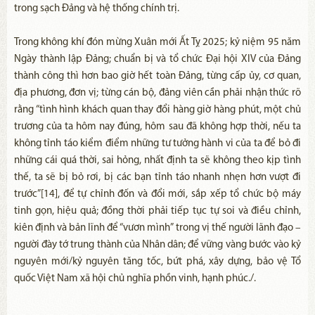
trong sạch Đảng và hệ thống chính trị.
Trong không khí đón mừng Xuân mới Ất Tỵ 2025; kỷ niệm 95 năm
Ngày thành lập Đảng; chuẩn bị và tổ chức Đại hội XIV của Đảng
thành công thì hơn bao giờ hết toàn Đảng, từng cấp ủy, cơ quan,
địa phương, đơn vị; từng cán bộ, đảng viên cần phải nhận thức rõ
rằng “tình hình khách quan thay đổi hàng giờ hàng phút, một chủ
trương của ta hôm nay đúng, hôm sau đã không hợp thời, nếu ta
không tỉnh táo kiểm điểm những tư tưởng hành vi của ta để bỏ đi
những cái quá thời, sai hỏng, nhất định ta sẽ không theo kịp tình
thế, ta sẽ bị bỏ rơi, bị các bạn tỉnh táo nhanh nhẹn hơn vượt đi
trước”[14], để tự chỉnh đốn và đổi mới, sắp xếp tổ chức bộ máy
tinh gọn, hiệu quả; đồng thời phải tiếp tục tự soi và điều chỉnh,
kiên định và bản lĩnh để “vươn mình” trong vị thế người lãnh đạo –
người đày tớ trung thành của Nhân dân; để vững vàng bước vào kỷ
nguyên mới/kỷ nguyên tăng tốc, bứt phá, xây dựng, bảo vệ Tổ
quốc Việt Nam xã hội chủ nghĩa phồn vinh, hạnh phúc./.