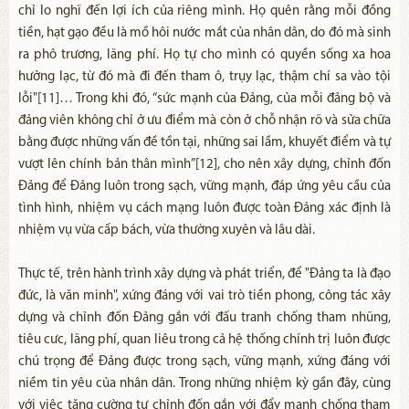
chỉ lo nghĩ đến lợi ích của riêng mình. Họ quên rằng mỗi đồng
tiền, hạt gạo đều là mồ hôi nước mắt của nhân dân, do đó mà sinh
ra phô trương, lãng phí. Họ tự cho mình có quyền sống xa hoa
hưởng lạc, từ đó mà đi đến tham ô, trụy lạc, thậm chí sa vào tội
lỗi"[11]… Trong khi đó, “sức mạnh của Đảng, của mỗi đảng bộ và
đảng viên không chỉ ở ưu điểm mà còn ở chỗ nhận rõ và sửa chữa
bằng được những vấn đề tồn tại, những sai lầm, khuyết điểm và tự
vượt lên chính bản thân mình”[12], cho nên xây dựng, chỉnh đốn
Đảng để Đảng luôn trong sạch, vững mạnh, đáp ứng yêu cầu của
tình hình, nhiệm vụ cách mạng luôn được toàn Đảng xác định là
nhiệm vụ vừa cấp bách, vừa thường xuyên và lâu dài.
Thực tế, trên hành trình xây dựng và phát triển, để "Đảng ta là đạo
đức, là văn minh", xứng đáng với vai trò tiền phong, công tác xây
dựng và chỉnh đốn Đảng gắn với đấu tranh chống tham nhũng,
tiêu cưc, lãng phí, quan liêu trong cả hệ thống chính trị luôn được
chú trọng để Đảng được trong sạch, vững mạnh, xứng đáng với
niềm tin yêu của nhân dân. Trong những nhiệm kỳ gần đây, cùng
với việc tăng cường tự chỉnh đốn gắn với đẩy mạnh chống tham