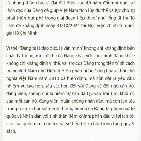
là những thành tựu vĩ đại đạt được sau 40 năm đổi mới dưới sự
lãnh đạo của Đảng đã giúp Việt Nam tích lũy đủ thế và lực cho sự
phát triển bứt phá trong giai đoạn tiếp theo” như Tổng Bí thư Tô
Lâm đã khẳng định ngày 31/10/2024 tại Học viện chính trị quốc
gia Hồ Chí Minh.
Vì thế, “Đảng ta là đạo đức, là văn minh” không chỉ khẳng định bản
chất, lý tưởng, mục đích của Đảng khác với các chính đảng khác;
không chỉ khẳng định vị thế, vai trò của Đảng trong tiến trình cách
mạng Việt Nam như Điều 4 Hiến pháp nước Cộng hòa xã hội chủ
nghĩa Việt Nam năm 2013 đã hiến định, mà còn đặt ra yêu cầu,
nhiệm vụ cao hơn, sâu sắc hơn đối với Đảng và đội ngũ cán bộ,
đảng viên; không chỉ là niềm tự hào đã tạc vào trái tim, khối óc
của mỗi cán bộ, đảng viên, quần chúng nhân dân, mà còn lan tỏa
trong toàn xã hội sứ mệnh thiêng liêng của Đảng là phụng sự Tổ
quốc và Nhân dân với tinh thần liêm chính; phấn đấu vì lợi ích tối
cao của quốc gia - dân tộc và sự tiến bộ xã hội trong từng quyết
sách.