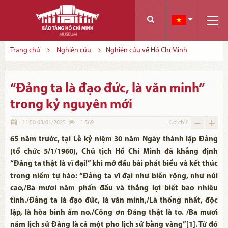
Các bạn có thể đăng ký tham quan trực tuyến bằng cách điền vào các thông tin sau và gửi cho chúng tôi:
Tính năng này Bảo tàng đang triển khai và hoàn thiện trong thời gian sắp tới. Để mua vé tham quan Bảo tàng, Quý khách vui lòng liên hệ đến số điện thoại:
Trang chủ
Nghiên cứu
Nghiên cứu về Hồ Chí Minh
“Đảng ta là đạo đức, là văn minh”
trong kỷ nguyên mới
11:50 03/01/2025
1.569
Cỡ chữ
65 năm trước, tại Lễ kỷ niệm 30 năm Ngày thành lập Đảng
(tổ chức 5/1/1960), Chủ tịch Hồ Chí Minh đã khẳng định
“Đảng ta thật là vĩ đại!” khi mở đầu bài phát biểu và kết thúc
trong niềm tự hào: “Đảng ta vĩ đại như biển rộng, như núi
cao,/Ba mươi năm phấn đấu và thắng lợi biết bao nhiêu
tình./Đảng ta là đạo đức, là văn minh,/Là thống nhất, độc
lập, là hòa bình ấm no./Công ơn Đảng thật là to. /Ba mươi
năm lịch sử Đảng là cả một pho lịch sử bằng vàng”[1]. Từ đó