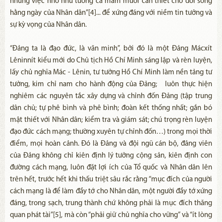
những việc nhỏ như tương cà mắm muối cần thiết cho đời sống
hằng ngày của Nhân dân”[4]... để xứng đáng với niềm tin tưởng và
sự kỳ vọng của Nhân dân.
“Đảng ta là đạo đức, là văn minh”, bởi đó là một Đảng Mácxít
Lêninnít kiểu mới do Chủ tịch Hồ Chí Minh sáng lập và rèn luyện,
lấy chủ nghĩa Mác - Lênin, tư tưởng Hồ Chí Minh làm nền tảng tư
tưởng, kim chỉ nam cho hành động của Đảng; luôn thực hiện
nghiêm các nguyên tắc xây dựng và chỉnh đốn Đảng (tập trung
dân chủ; tự phê bình và phê bình; đoàn kết thống nhất; gắn bó
mật thiết với Nhân dân; kiểm tra và giám sát; chú trọng rèn luyện
đạo đức cách mạng; thường xuyên tự chỉnh đốn…) trong mọi thời
điểm, mọi hoàn cảnh. Đó là Đảng và đội ngũ cán bộ, đảng viên
của Đảng không chỉ kiên định lý tưởng cộng sản, kiên định con
đường cách mạng, luôn đặt lợi ích của Tổ quốc và Nhân dân lên
trên hết, trước hết khi thấu triệt sâu rắc rằng “mục đích của người
cách mạng là để làm đầy tớ cho Nhân dân, một người đầy tớ xứng
đáng, trong sạch, trung thành chứ không phải là mục đích thăng
quan phát tài”[5], mà còn “phải giữ chủ nghĩa cho vững” và “ít lòng