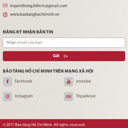
truyenthong.bthcm@gmail.com
www.baotanghochiminh.vn
ĐĂNG KÝ NHẬN BẢN TIN
Gửi
BẢO TÀNG HỒ CHÍ MINH TRÊN MẠNG XÃ HỘI
Facebook
youtube
Instagram
Tripadvisor
© 2017 Bảo tàng Hồ Chí Minh. All rights reserved.