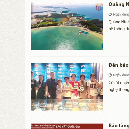
Quảng Ni
Ngày đăn
Quảng Ninh
hệ thống du
dịch vụ, ma
và tối ưu h
trọng tâm k
dụng dữ liệ
số quốc gia
Đến bảo 
Ngày đăn
Có rất nhiề
nghệ thông 
khoa học.
Bảo tàng