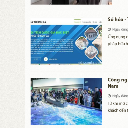
không
Số hóa - 
Ngày đăn
Ứng dụng c
pháp hữu hi
giai đoạn hi
hóa cũng đ
những thay 
triển. Ứng 
bằng công n
Công ngh
tồn và phát 
Nam
Ngày đăn
Từ khi mở c
khách đến t
điểm có ngà