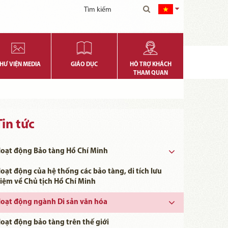
HƯ VIỆN MEDIA
GIÁO DỤC
HỖ TRỢ KHÁCH
THAM QUAN
Tin tức
oạt động Bảo tàng Hồ Chí Minh
oạt động của hệ thống các bảo tàng, di tích lưu
iệm về Chủ tịch Hồ Chí Minh
oạt động ngành Di sản văn hóa
Ngày khoa học, Công nghệ và Đổi mới Sáng tạo Việt Nam 18/5
oạt động bảo tàng trên thế giới