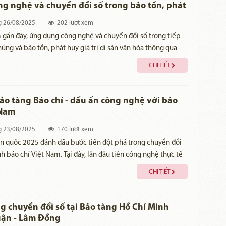
g nghệ và chuyển đổi số trong bảo tồn, phát
trị di sản văn hóa
g
26/08/2025
202 lượt xem
gần đây, ứng dụng công nghệ và chuyển đổi số trong tiếp
úng và bảo tồn, phát huy giá trị di sản văn hóa thông qua
ng trưng bày, giới thiệu trưng bày, giáo dục tại Bảo tàng Lịch
CHI TIẾT
 đã đạt được những kết quả tiêu biểu. Trước yêu cầu mới về
thực hiện “đột phá trong phát triển khoa học, công nghệ, đổi
o và chuyển đổi số quốc gia” hiệu quả theo tinh thần Nghị
ảo tàng Báo chí - dấu ấn công nghệ với báo
Q/TW, cần một số giải pháp để từng bước xây dựng Bảo tàng
 Nam
 gia thành trung tâm tư liệu, dữ liệu lớn nhất về di sản lịch
g
23/08/2025
170 lượt xem
 Việt Nam và hướng tới xây dựng bảo tàng số, bảo tàng
àn quốc 2025 đánh dấu bước tiến đột phá trong chuyển đổi
.
h báo chí Việt Nam. Tại đây, lần đầu tiên công nghệ thực tế
 số hóa toàn bộ không gian Bảo tàng Báo chí Việt Nam, mở
CHI TIẾT
 trải nghiệm lịch sử mới mẻ.
 chuyển đổi số tại Bảo tàng Hồ Chí Minh
uận - Lâm Đồng