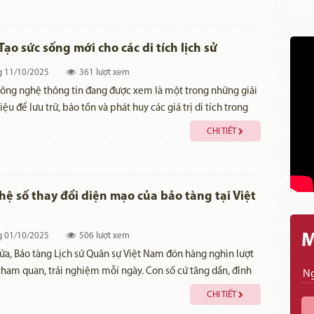
 gian tham quan, học tập thú vị cho người dân, du khách.
Tạo sức sống mới cho các di tích lịch sử
g
11/10/2025
361 lượt xem
ông nghệ thông tin đang được xem là một trong những giải
ệu để lưu trữ, bảo tồn và phát huy các giá trị di tích trong
ện nay. Chính vì vậy, việc số hóa các điểm di tích lịch sử, văn
CHI TIẾT
ã, đang được ngành Văn hóa Sơn La triển khai nhằm đem đến
đổi tích cực trong quảng bá di tích, thúc đẩy du lịch phát
dụng tham quan Di tích Quốc gia đặc biệt Nhà tù Sơn La
ghệ VR của Bảo tàng tỉnh Sơn La, cho thấy hiệu quả về bảo
ệ số thay đổi diện mạo của bảo tàng tại Việt
huy giá trị di tích trong thời đại công nghệ số.
g
01/10/2025
506 lượt xem
M
ửa, Bảo tàng Lịch sử Quân sự Việt Nam đón hàng nghìn lượt
ham quan, trải nghiệm mỗi ngày. Con số cứ tăng dần, đỉnh
y bảo tàng ghi nhận tới 60.000 lượt tham quan...
CHI TIẾT