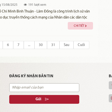
g
15/08/2025
191 lượt xem
 Chí Minh Bình Thuận - Lâm Đồng là công trình lịch sử văn
áo dục truyền thống cách mạng của Nhân dân các dân tộc
ng Nam tỉnh. Những năm gần đây, bảo tàng tích cực đổi mới
CHI TIẾT
c quảng bá, ứng dụng chuyển đổi số hướng tới phát triển du
minh.
6
7
...
30
31
Sau
Cuối
ĐĂNG KÝ NHẬN BẢN TIN
B
Gửi