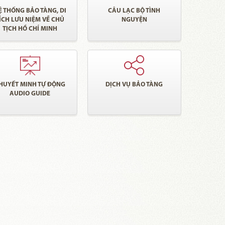
Ệ THỐNG BẢO TÀNG, DI
CÂU LẠC BỘ TÌNH
ÍCH LƯU NIỆM VỀ CHỦ
NGUYỆN
TỊCH HỒ CHÍ MINH
HUYẾT MINH TỰ ĐỘNG
DỊCH VỤ BẢO TÀNG
AUDIO GUIDE