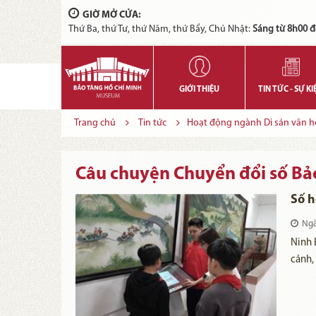
GIỜ MỞ CỬA:
Thứ Ba, thứ Tư, thứ Năm, thứ Bẩy, Chủ Nhật:
Sáng từ 8h00 đ
GIỚI THIỆU
TIN TỨC - SỰ KI
Trang chủ
Tin tức
Hoạt động ngành Di sản văn h
Câu chuyện Chuyển đổi số Bả
Số h
Ngà
Ninh 
cảnh,
năm q
các d
dụng 