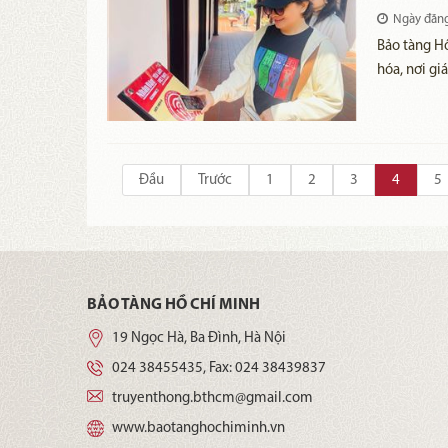
Ngày đăn
Bảo tàng Hồ
hóa, nơi gi
khu vực Đô
phương thứ
lịch thông 
Đầu
Trước
1
2
3
4
5
BẢO TÀNG HỒ CHÍ MINH
19 Ngọc Hà, Ba Đình, Hà Nội
024 38455435
, Fax:
024 38439837
truyenthong.bthcm@gmail.com
www.baotanghochiminh.vn