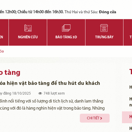
Các bạn có thể đăng ký tham quan trực tuyến bằng cách điền vào các thông tin sau và gửi cho chúng tôi:
Tính năng này Bảo tàng đang triển khai và hoàn thiện trong thời gian sắp tới. Để mua vé tham quan Bảo tàng, Quý khách vui lòng liên hệ đến số điện thoại:
ến 12h00; Chiều từ 14h00 đến 16h30.
Thứ Hai và thứ Sáu:
Đóng cửa
ỆN
NGHIÊN CỨU
BẢO TÀNG 3D
TRƯNG BÀY
T
óa
o tàng
óa hiện vật bảo tàng để thu hút du khách
H
y đăng
18/10/2025
748 lượt xem
H
Bình nổi tiếng với số lượng di tích lịch sử, danh lam thắng
n
 cùng với đó là hàng nghìn hiện vật trong bảo tàng. Những
ua, các địa phương và ngành chức năng đã thực hiện số hóa
H
CHI TIẾT
ữ liệu di sản. Tại Bảo tàng Ninh Bình, việc đẩy mạnh ứng
H
khoa học công nghệ, sử dụng các nền tảng số…đã tạo