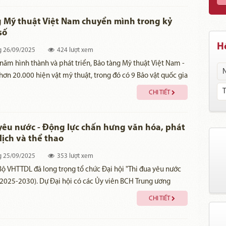
 Mỹ thuật Việt Nam chuyển mình trong kỷ
số
Hồ
g
26/09/2025
424 lượt xem
năm hình thành và phát triển, Bảo tàng Mỹ thuật Việt Nam -
 hơn 20.000 hiện vật mỹ thuật, trong đó có 9 Bảo vật quốc gia
c vào một giai đoạn mới với những đổi thay mạnh mẽ nhờ
CHI TIẾT
ông nghệ và chuyển đổi số.
yêu nước - Động lực chấn hưng văn hóa, phát
lịch và thể thao
g
25/09/2025
353 lượt xem
Bộ VHTTDL đã long trọng tổ chức Đại hội "Thi đua yêu nước
 (2025-2030). Dự Đại hội có các Ủy viên BCH Trung ương
Thủ tướng Chính phủ Lê Thành Long, Bộ trưởng Bộ VHTTDL
CHI TIẾT
n Hùng.