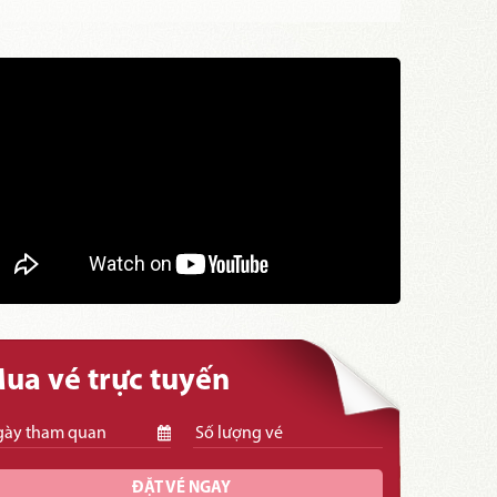
ua vé trực tuyến
ĐẶT VÉ NGAY