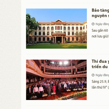
Bảo tàng
nguyên 
Ngày đăn
Sau gần 60 
nơi lưu giữ
- đang bướ
ứng dụng c
Thi đua 
triển du 
Ngày đăn
Sáng 25.9, 
lần thứ IV"
Đảng: Phó 
Nguyễn Vă