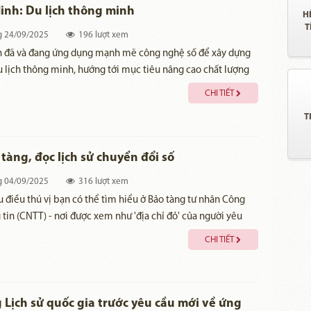
nh: Du lịch thông minh
H
T
g
24/09/2025
196 lượt xem
 đã và đang ứng dụng mạnh mẽ công nghệ số để xây dựng
 lịch thông minh, hướng tới mục tiêu nâng cao chất lượng
ng lại những trải nghiệm mới mẻ, thuận tiện cho du khách
CHI TIẾT
óa công tác quản lý. Đây cũng là một trong những nội dung
T
hi tỉnh triển khai Đề án 06 của Chính phủ về phát triển ứng
u dân cư, định danh và xác thực điện tử phục vụ chuyển đổi
 giai đoạn 2022 - 2025, tầm nhìn 2030.
tàng, đọc lịch sử chuyển đổi số
g
04/09/2025
316 lượt xem
u điều thú vị bạn có thể tìm hiểu ở Bảo tàng tư nhân Công
tin (CNTT) - nơi được xem như 'địa chỉ đỏ' của người yêu
CHI TIẾT
 Lịch sử quốc gia trước yêu cầu mới về ứng