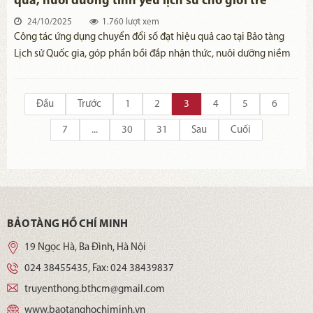
quả, nuôi dưỡng tình yêu lịch sử cho giới trẻ
24/10/2025
1.760 lượt xem
Công tác ứng dụng chuyển đổi số đạt hiệu quả cao tại Bảo tàng
Lịch sử Quốc gia, góp phần bồi đắp nhận thức, nuôi dưỡng niềm
yêu thích về lịch sử.
Đầu
Trước
1
2
3
4
5
6
7
...
30
31
Sau
Cuối
BẢO TÀNG HỒ CHÍ MINH
19 Ngọc Hà, Ba Đình, Hà Nội
024 38455435
, Fax:
024 38439837
truyenthong.bthcm@gmail.com
www.baotanghochiminh.vn