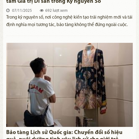
tầm Giá trị Di sản trong Kỷ nguyên Số
07/11/2025
692 lượt xem
Trong kỷ nguyên số, nơi công nghệ kiến tạo trải nghiệm mới và tái
định nghĩa mọi tương tác, bảo tàng không thể đứng ngoài cuộc.
Đã qua rồi thời bảo tàng chỉ là không gian tĩnh tại, bảo tàng ngày
nay đang chuyển mình thành trung tâm tri thức sống động, cánh
cổng kết nối quá khứ với tương lai công nghệ. Số hóa bảo tàng,
không chỉ là yêu cầu cấp thiết bảo vệ di sản khỏi bào mòn thời
gian, mà còn là chiến lược đột phá, kiến tạo trải nghiệm chưa
từng có và tối ưu hóa quản lý di sản trong kỷ nguyên kết nối toàn
cầu.
Bảo tàng Lịch sử Quốc gia: Chuyển đổi số hiệu