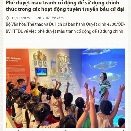
Phê duyệt mẫu tranh cổ động để sử dụng chính
thức trong các hoạt động tuyên truyền bầu cử đại
biểu Quốc hội và HĐND các cấp nhiệm kỳ 2026 -
13/11/2025
704 lượt xem
2031
Bộ Văn hóa, Thể thao và Du lịch đã ban hành Quyết định 4300/QĐ-
BVHTTDL về việc phê duyệt mẫu tranh cổ động để sử dụng chính
thức trong các hoạt động tuyên truyền bầu cử đại biểu Quốc hội
khóa XVI và bầu cử Hội đồng nhân dân các cấp nhiệm kỳ 2026 –
2031.