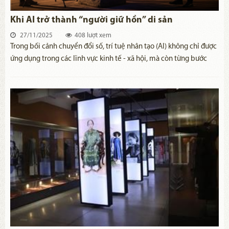
Khi AI trở thành “người giữ hồn” di sản
27/11/2025
408 lượt xem
Trong bối cảnh chuyển đổi số, trí tuệ nhân tạo (AI) không chỉ được
ứng dụng trong các lĩnh vực kinh tế - xã hội, mà còn từng bước
tham gia vào công tác bảo tồn, phát huy giá trị di sản văn hóa.
Những ứng dụng mới của AI đang góp phần gìn giữ, lan tỏa và làm
sống động di sản trong đời sống đương đại.