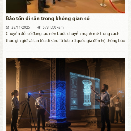
Bảo tồn di sản trong không gian số
28/11/2025
573 lượt xem
Chuyển đổi số đang tạo nên bước chuyển mạnh mẽ trong cách
thức gìn giữ và lan tỏa di sản. Từ lưu trữ quốc gia đến hệ thống bảo
tàng, di tích, các cơ quan quản lý đều chủ động ứng dụng công
nghệ để gìn giữ những giá trị văn hóa, lịch sử và đưa chúng đến
gần hơn với công chúng hiện đại.