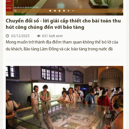
Chuyển đổi số - lời giải cấp thiết cho bài toán thu
hút công chúng đến với bảo tàng
02/12/2025
631 lượt xem
Mong muốn trở thành địa điểm tham quan không thể bỏ lỡ của
du khách, Bảo tàng Lâm Đồng và các bảo tàng trong nước đã
không ngừng nỗ lực thay đổi suy nghĩ của công chúng về sự “khô
cứng” của bảo tàng, để khoác lên mình chiếc áo mới thông qua
việc đa dạng hóa các trải nghiệm. Trong đó, việc ứng dụng công
nghệ số đã tạo ra bước ngoặt, đáo ứng xu thế phát triển và thu hút
công chúng.