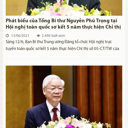
Phát biểu của Tổng Bí thư Nguyễn Phú Trọng tại
Hội nghị toàn quốc sơ kết 5 năm thực hiện Chỉ thị
số 05
13/06/2021
2.490 lượt xem
Sáng 12/6, Ban Bí thư Trung ương Đảng tổ chức Hội nghị trực
tuyến toàn quốc sơ kết 5 năm thực hiện Chỉ thị số 05-CT/TW của
Bộ Chính trị khóa XII, triển khai Kết luận số 01-KL/TW của Bộ
Chính trị khóa XIII về tiếp tục thực hiện Chỉ thị số 05-CT/TW "Về
đẩy mạnh học tập và làm theo tư tưởng, đạo đức, phong cách Hồ
Chí Minh." Tổng Bí thư Nguyễn Phú Trọng đã tới dự và phát biểu.