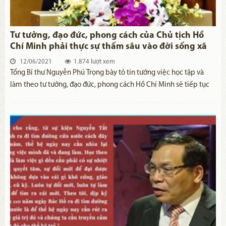
Tư tưởng, đạo đức, phong cách của Chủ tịch Hồ
Chí Minh phải thực sự thấm sâu vào đời sống xã
hội
12/06/2021
1.874 lượt xem
Tổng Bí thư Nguyễn Phú Trọng bày tỏ tin tưởng việc học tập và
làm theo tư tưởng, đạo đức, phong cách Hồ Chí Minh sẽ tiếp tục
được đẩy mạnh, ngày càng đi vào chiều sâu, ngày càng thiết thực
và hiệu quả, tích cực góp phần vào việc thực hiện thắng lợi Nghị
quyết Đại hội XIII của Đảng và công cuộc đổi mới, xây dựng và
bảo vệ đất nước.