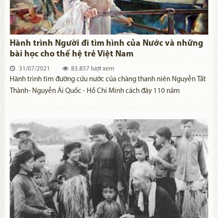
Hành trình Người đi tìm hình của Nước và những
bài học cho thế hệ trẻ Việt Nam
31/07/2021
83.857 lượt xem
Hành trình tìm đường cứu nước của chàng thanh niên Nguyễn Tất
Thành- Nguyễn Ái Quốc - Hồ Chí Minh cách đây 110 năm
(5/6/1911-5/6/2021) là sự kiện đặc biệt quan trọng trong cuộc đời
Người, đồng thời, là một ngày có ý nghĩa trọng đại đối với nghiệp
sự cách mạng của dân tộc, tiền đề dẫn đến những thắng lợi của
cách mạng Việt Nam về sau