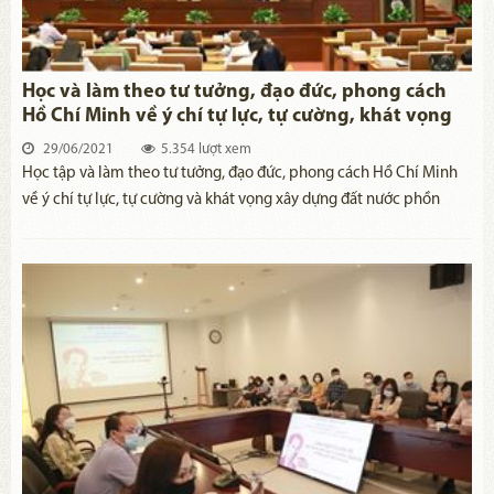
Học và làm theo tư tưởng, đạo đức, phong cách
Hồ Chí Minh về ý chí tự lực, tự cường, khát vọng
phát triển đất nước phồn vinh, hạnh phúc
29/06/2021
5.354 lượt xem
Học tập và làm theo tư tưởng, đạo đức, phong cách Hồ Chí Minh
về ý chí tự lực, tự cường và khát vọng xây dựng đất nước phồn
vinh, hạnh phúc là sự vận dụng và phát triển sáng tạo tư tưởng Hồ
Chí Minh trong bối cảnh hiện nay, góp phần vào việc thực hiện
thắng lợi Nghị quyết Đại hội XIII của Đảng.