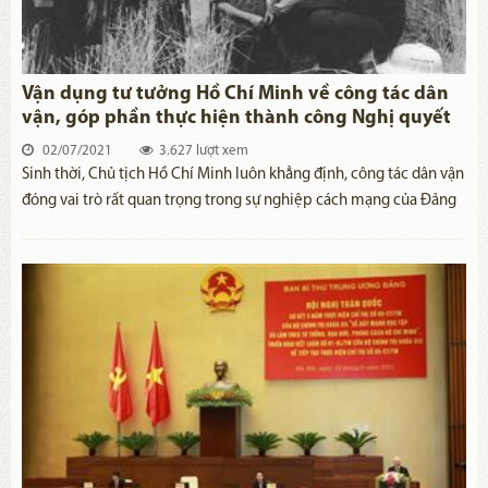
Vận dụng tư tưởng Hồ Chí Minh về công tác dân
vận, góp phần thực hiện thành công Nghị quyết
Đại hội XIII của Đảng
02/07/2021
3.627 lượt xem
Sinh thời, Chủ tịch Hồ Chí Minh luôn khẳng định, công tác dân vận
đóng vai trò rất quan trọng trong sự nghiệp cách mạng của Đảng
ta, là nhiệm vụ chiến lược, có ý nghĩa quyết định đến sự thành bại
của sự nghiệp cách mạng. Vận dụng sáng tạo tư tưởng của Chủ
tịch Hồ Chí Minh về công tác dân vận có ý nghĩa to lớn thực hiện
các mục tiêu chủ yếu trong Nghị quyết Đại hội XIII của Đảng.