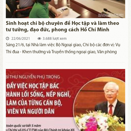
Sinh hoạt chi bộ chuyên đề Học tập và làm theo
tư tưởng, đạo đức, phong cách Hồ Chí Minh
22/06/2021
3.688 lượt xem
Sáng 21/6, tại Nhà làm việc Bộ Ngoại giao, Chi bộ các đơn vị: Vụ
Thi đua - Khen thưởng và Truyền thống ngoại giao, Văn phòng
Đảng ủy – Đoàn thể và Cục Ngoại vụ phối hợp tổ chức sinh hoạt
chi bộ chuyên đề nhân dịp kỷ niệm 110 năm sự kiện Bác Hồ ra đi
tìm đường cứu nước (5/6/1911 - 5/6/2021).