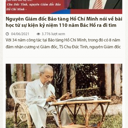
Nguyên Giám đốc Bảo tàng Hồ Chí Minh nói về bài
học từ sự kiện kỷ niệm 110 năm Bác Hồ ra đi tìm
đường cứu nước
04/06/2021
3.776 lượt xem
Với 34 năm công tác tại Bảo tàng Hồ Chí Minh, trong đó có 8 năm
đảm nhận cương vị Giám đốc, TS Chu Đức Tính, nguyên Giám đốc
Bảo tàng Hồ Chí Minh thường xuyên được tiếp cận với những tài
liệu, hiện vật liên quan đến cuộc đời và sự nghiệp của Chủ tịch Hồ
Chí Minh. Nhân dịp kỷ niệm 110 năm Ngày Bác Hồ ra đi tìm
đường cứu nước (5/6/1911 – 5/6/2021), TS Chu Đức Tính đã có
cuộc trả lời phỏng vấn của phóng viên Báo Quân đội nhân dân
Điện tử về vấn đề này.