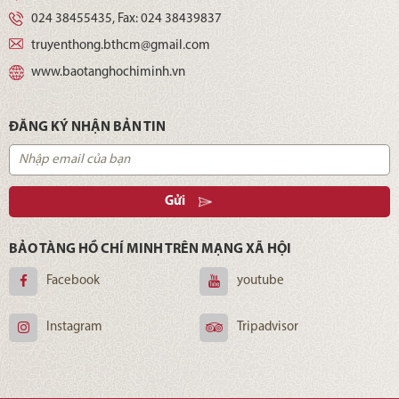
024 38455435
, Fax:
024 38439837
truyenthong.bthcm@gmail.com
www.baotanghochiminh.vn
ĐĂNG KÝ NHẬN BẢN TIN
Gửi
BẢO TÀNG HỒ CHÍ MINH TRÊN MẠNG XÃ HỘI
Facebook
youtube
Instagram
Tripadvisor