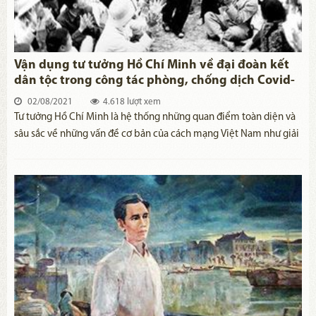
Vận dụng tư tưởng Hồ Chí Minh về đại đoàn kết
dân tộc trong công tác phòng, chống dịch Covid-
19
02/08/2021
4.618 lượt xem
Tư tưởng Hồ Chí Minh là hệ thống những quan điểm toàn diện và
sâu sắc về những vấn đề cơ bản của cách mạng Việt Nam như giải
phóng dân tộc, xây dựng chủ nghĩa xã hội, xây dựng Đảng, phát
triển văn hóa, con con người... Trong những tư tưởng ấy, đại đoàn
kết dân tộc là một nội dung cốt lõi, làm nên dấu ấn quan trọng
của Chủ tịch Hồ Chí Minh trong quá trình lãnh đạo cách mạng Việt
Nam. Tư tưởng đại đoàn kết dân tộc của Người đã được Đảng Cộng
sản Việt Nam vận dụng thành công trong quá trình đấu tranh giải
phóng dân tộc và xây dựng, phát triển đất nước thời kỳ đổi mới
cũng như trong cuộc chiến chống Covid-19 hiện nay.