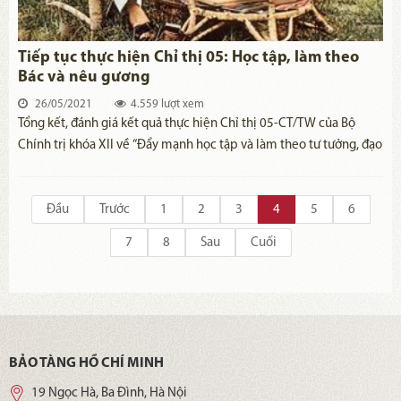
Tiếp tục thực hiện Chỉ thị 05: Học tập, làm theo
Bác và nêu gương
26/05/2021
4.559 lượt xem
Tổng kết, đánh giá kết quả thực hiện Chỉ thị 05-CT/TW của Bộ
Chính trị khóa XII về “Đẩy mạnh học tập và làm theo tư tưởng, đạo
đức, phong cách Hồ Chí Minh”, ngày 18/5/2021, Bộ Chính trị khóa
XIII đã ban hành Kết luận 01-KL/TW về “Tiếp tục thực hiện Chỉ thị
số 05-CT/TW, ngày 15-5-2016 của Bộ Chính trị khóa XII về đẩy
Đầu
Trước
1
2
3
4
5
6
mạnh học tập và làm theo tư tưởng, đạo đức, phong cách Hồ Chí
7
8
Sau
Cuối
Minh” (Kết luận 01).
BẢO TÀNG HỒ CHÍ MINH
19 Ngọc Hà, Ba Đình, Hà Nội