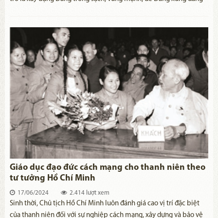
là đạo đức, là văn minh, mỗi cán bộ, đảng viên của Đảng thật sự
thấm nhuần đạo đức cách mạng, là người lãnh đạo, người đầy tớ
thật trung thành của Nhân dân. Đại hội đại biểu toàn quốc lần thứ
XII của Đảng khẳng định “Đẩy mạnh việc học tập và làm theo tư
tưởng, đạo đức, phong cách Hồ Chí Minh; coi đó là công việc
thường xuyên của các tổ chức đảng, các cấp chính quyền, các tổ
chức chính trị - xã hội, địa phương, đơn vị gắn với chống suy thoái
về tư tưởng chính trị, đạo đức, lối sống và những biểu hiện “tự
diễn biến”, “tự chuyển hóa” trong nội bộ”. Trong đó, nhấn mạnh,
chống suy thoái tư tưởng chính trị, đạo đức, lối sống, nhất là về tư
tưởng chính trị và các biểu hiện “tự diễn biến”, “tự chuyển hóa”
trong nội bộ; góp phần xây dựng Đảng trong sạch, vững mạnh về
chính trị, tư tưởng, tổ chức và đạo đức. Lần đầu tiên trong Văn kiện
Đại hội XII của Đảng khẳng định xây
Giáo dục đạo đức cách mạng cho thanh niên theo
tư tưởng Hồ Chí Minh
17/06/2024
2.414 lượt xem
​Sinh thời, Chủ tịch Hồ Chí Minh luôn đánh giá cao vị trí đặc biệt
của thanh niên đối với sự nghiệp cách mạng, xây dựng và bảo vệ