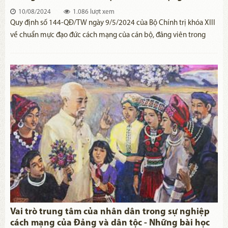
10/08/2024
1.086 lượt xem
​Quy định số 144-QĐ/TW ngày 9/5/2024 của Bộ Chính trị khóa XIII
về chuẩn mực đạo đức cách mạng của cán bộ, đảng viên trong
giai đoạn mới là sự kế thừa, chắt lọc những yêu cầu, tiêu chuẩn về
đạo đức cách mạng mà Chủ tịch Hồ Chí Minh đã từng nêu ra;
không chỉ đáp ứng yêu cầu cách mạng trong giai đoạn mới, mà
còn là nhiệm vụ quan trọng, cần thiết, thường xuyên, lâu dài đặt ra
đối với cán bộ, đảng viên.
Vai trò trung tâm của nhân dân trong sự nghiệp
cách mạng của Đảng và dân tộc - Những bài học