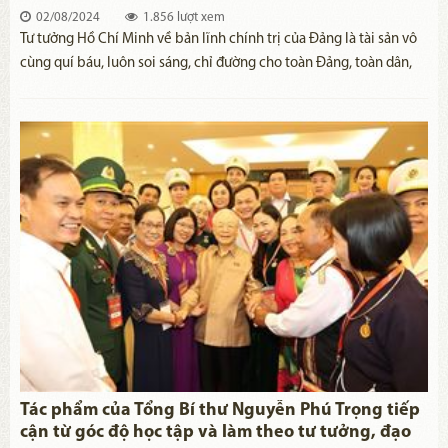
nhũng, tiêu cực hiện nay
02/08/2024
1.856 lượt xem
Tư tưởng Hồ Chí Minh về bản lĩnh chính trị của Đảng là tài sản vô
cùng quí báu, luôn soi sáng, chỉ đường cho toàn Đảng, toàn dân,
toàn quân ta qua các thời kỳ cách mạng. Trong giai đoạn hiện nay,
những chỉ dẫn của Người vẫn vẹn nguyên giá trị lý luận và thực
tiễn đối với công tác xây dựng, chỉnh đốn Đảng, nhất là cuộc đấu
tranh phòng, chống tham nhũng, tiêu cực.
Tác phẩm của Tổng Bí thư Nguyễn Phú Trọng tiếp
cận từ góc độ học tập và làm theo tư tưởng, đạo