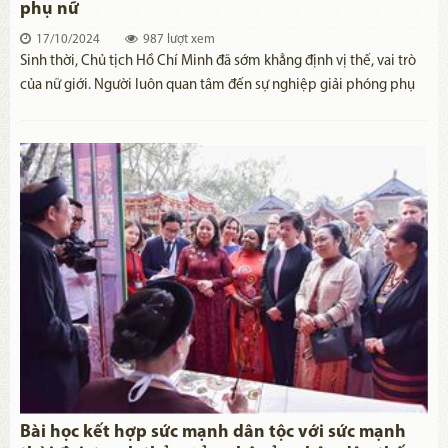
phụ nữ
17/10/2024
987 lượt xem
​Sinh thời, Chủ tịch Hồ Chí Minh đã sớm khẳng định vị thế, vai trò
của nữ giới. Người luôn quan tâm đến sự nghiệp giải phóng phụ
nữ. Tư tưởng Hồ Chí Minh về vấn đề giải phóng phụ nữ không chỉ
thể hiện rõ tinh thần nhân văn cao cả của Bác mà còn chứa đựng
những chỉ dẫn quan trọng đối với công tác bình đẳng giới ở nước
ta hiện nay.
Bài học kết hợp sức mạnh dân tộc với sức mạnh