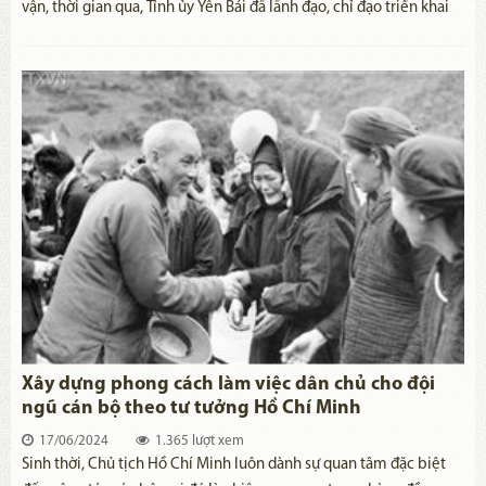
vận, thời gian qua, Tỉnh ủy Yên Bái đã lãnh đạo, chỉ đạo triển khai
thực hiện nghiêm túc, hiệu quả các văn bản lãnh đạo, chỉ đạo của
Trung ương Đảng về công tác dân vận, góp phần thực hiện thắng
lợi các mục tiêu phát triển kinh tế - xã hội, giữ vững an ninh chính
trị, trật tự an toàn xã hội trên địa bàn. Đồng thời củng cố, tăng
cường mối quan hệ máu thịt giữa Đảng, Nhà nước với nhân dân.
Xây dựng phong cách làm việc dân chủ cho đội
ngũ cán bộ theo tư tưởng Hồ Chí Minh
17/06/2024
1.365 lượt xem
​Sinh thời, Chủ tịch Hồ Chí Minh luôn dành sự quan tâm đặc biệt