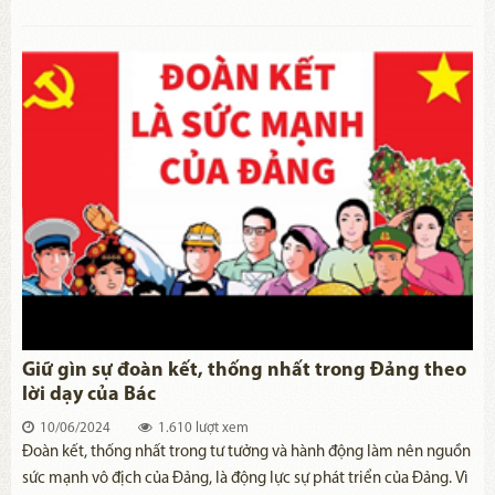
vẫn mang đậm ý nghĩa chính trị và tinh thần to lớn, luôn vẹn
nguyên giá trị lý luận và thực tiễn sâu sắc, thúc giục tinh thần thi
đua yêu nước trong mỗi người dân đóng góp vào sự nghiệp xây
dựng và phát triển đất nước phồn vinh, hạnh phúc.
Giữ gìn sự đoàn kết, thống nhất trong Đảng theo
lời dạy của Bác
10/06/2024
1.610 lượt xem
​Đoàn kết, thống nhất trong tư tưởng và hành động làm nên nguồn
sức mạnh vô địch của Đảng, là động lực sự phát triển của Đảng. Vì