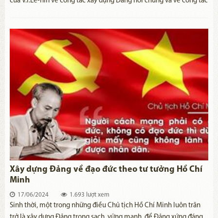
của V.I.Lê-nin về công tác xây dựng Đảng nói chung và về công tác
kiểm tra, kiểm soát, kỷ luật đảng nói riêng. Lý luận về kiểm tra, kỷ
luật đảng trong tư tưởng Hồ Chí Minh đã và đang soi đường cho
công tác kiểm tra, giám sát, kỷ luật của Đảng, được Đảng ta vận
dụng có hiệu quả trong suốt quá trình cách mạng.
Xây dựng Đảng về đạo đức theo tư tưởng Hồ Chí
Minh
17/06/2024
1.693 lượt xem
​Sinh thời, một trong những điều Chủ tịch Hồ Chí Minh luôn trăn
trở là xây dựng Đảng trong sạch, vững mạnh, để Đảng xứng đáng