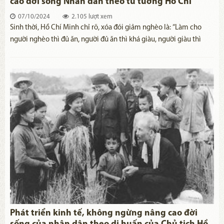
cao đời sống Nhân dân theo tư tưởng Hồ Chí
Minh
07/10/2024
2.105 lượt xem
Sinh thời, Hồ Chí Minh chỉ rõ, xóa đói giảm nghèo là: “Làm cho
người nghèo thì đủ ăn, người đủ ăn thì khá giàu, người giàu thì
giàu thêm” [1]. Thấm nhuần tư tưởng đó, Đảng và Nhà nước ta xác
định rõ, xóa đói, giảm nghèo là chủ trương lớn, trách nhiệm của
toàn Đảng, toàn dân, toàn quân và cả hệ thống chính trị. Phát huy
vai trò đội quân công tác, những năm qua, Quân đội ta luôn quán
triệt sâu sắc lời dạy của Bác, tích cực giúp nhân dân xóa đói, giảm
nghèo, nâng cao đời sống vật chất và tinh thần đạt hiệu quả thiết
thực.
Phát triển kinh tế, không ngừng nâng cao đời