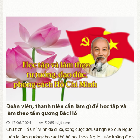
Tổ quốc. Trong suốt cuộc đời hoạt động cách mạng, Người rất coi
trọng việc giáo dục, rèn luyện đạo đức cách mạng cho đoàn viên,
thanh niên. Người thường xuyên động viên tuổi trẻ tu dưỡng đạo
đức, không ngừng học tập vươn lên để xứng đáng là người chủ
tương lai của nước nhà.
Đoàn viên, thanh niên cần làm gì để học tập và
làm theo tấm gương Bác Hồ
17/06/2024
5.285 lượt xem
​Chủ tịch Hồ Chí Minh đã đi xa, song cuộc đời, sự nghiệp của Người
luôn là tấm gương cho các thế hệ noi theo. Người luôn khẳng định