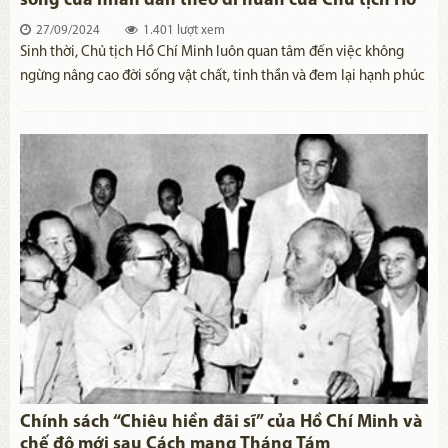
sống của nhân dân theo di huấn của Chủ tịch Hồ
Chí Minh
27/09/2024
1.401 lượt xem
​Sinh thời, Chủ tịch Hồ Chí Minh luôn quan tâm đến việc không
ngừng nâng cao đời sống vật chất, tinh thần và đem lại hạnh phúc
cho nhân dân. Chủ tịch Hồ Chí Minh đã khẳng định: “Đem tài dân,
sức dân, của dân làm lợi cho dân”(1), phát huy mọi nguồn lực vốn
có trong dân để xây dựng cuộc sống ấm no, hạnh phúc của nhân
dân. Và trong Di chúc, trước lúc đi xa, Người căn dặn: “Đảng cần
phải có kế hoạch thật tốt để phát triển kinh tế và văn hóa, nhằm
không ngừng nâng cao đời sống của nhân dân”(2). Những chỉ dẫn
của Người là định hướng quan trọng để phát triển kinh tế, không
ngừng nâng cao đời sống vật chất và tinh thần của nhân dân.
Chính sách “Chiêu hiền đãi sĩ” của Hồ Chí Minh và
chế độ mới sau Cách mạng Tháng Tám