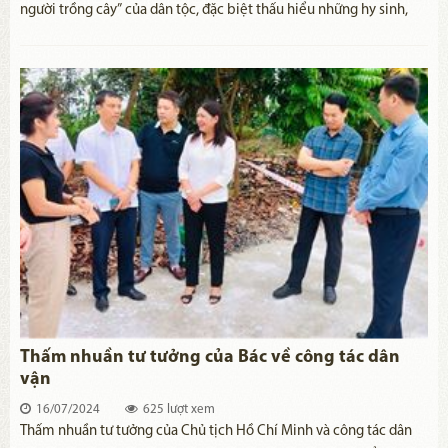
người trồng cây” của dân tộc, đặc biệt thấu hiểu những hy sinh,
cống hiến của các anh hùng liệt sĩ, thương binh đối với đất nước,
theo Hồ Chí Minh: “Tổ quốc, đồng bào phải biết ơn, phải giúp đỡ
những người con anh dũng ấy”. Đây là trách nhiệm của toàn Đảng,
toàn dân, của cả hệ thống chính trị từ Trung ương đến địa phương,
của thế hệ đi sau đối với sự hy sinh lớn lao của thế hệ đi trước.
Thấm nhuần tư tưởng của Bác về công tác dân
vận
16/07/2024
625 lượt xem
Thấm nhuần tư tưởng của Chủ tịch Hồ Chí Minh và công tác dân