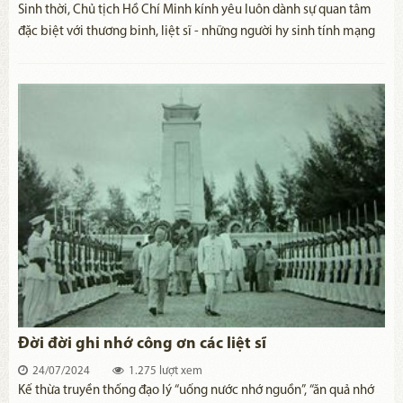
​Sinh thời, Chủ tịch Hồ Chí Minh kính yêu luôn dành sự quan tâm
đặc biệt với thương binh, liệt sĩ - những người hy sinh tính mạng
hay một phần thân thể cho công cuộc đấu tranh giành độc lập, tự
do của dân tộc. Bác luôn nhắc nhở nhắc nhở toàn Ðảng, toàn dân
ta ghi nhớ công lao to lớn của các đồng chí thương binh, liệt sĩ:
“Máu đào của các liệt sĩ ấy đã làm cho lá cờ cách mạng thêm đỏ
chói. Sự hy sinh anh dũng của các liệt sĩ đã chuẩn bị cho đất nước
ta nở hoa độc lập, kết quả tự do. Nhân dân ta đời đời ghi nhớ công
ơn các liệt sĩ và chúng ta phải luôn luôn học tập tinh thần dũng
cảm của các liệt sĩ để vượt qua tất cả mọi khó khăn, gian khổ,
hoàn thành sự nghiệp cách mạng mà các liệt sĩ đã chuyển lại cho
chúng ta”.
Đời đời ghi nhớ công ơn các liệt sĩ
24/07/2024
1.275 lượt xem
​Kế thừa truyền thống đạo lý “uống nước nhớ nguồn”, “ăn quả nhớ