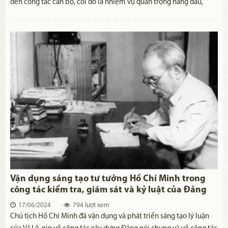
đến công tác cán bộ, coi đó là nhiệm vụ quan trọng hàng đầu,
khâu “then chốt” trong công tác xây dựng Đảng. Người thường
xuyên căn dặn cán bộ phải rèn luyện phương pháp, tác phong
công tác, trong đó phong cách làm việc dân chủ được Người đặc
biệt coi trọng. Trong giai đoạn hiện nay, việc tiếp tục vận dụng
sáng tạo, hiệu quả tư tưởng Hồ Chí Minh về phong cách làm việc
dân chủ của cán bộ rất cần thiết, góp phần xây dựng đội ngũ cán
bộ “vừa hồng, vừa chuyên”, đáp ứng yêu cầu, nhiệm vụ của cách
mạng.
Vận dụng sáng tạo tư tưởng Hồ Chí Minh trong
công tác kiểm tra, giám sát và kỷ luật của Đảng
17/06/2024
794 lượt xem
Chủ tịch Hồ Chí Minh đã vận dụng và phát triển sáng tạo lý luận