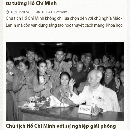
tư tưởng Hồ Chí Minh
18/10/2024
10.041 lượt xem
Chủ tịch Hồ Chí Minh không chỉ lựa chọn đến với chủ nghĩa Mác -
Lênin mà còn vận dụng sáng tạo học thuyết cách mạng, khoa học
này vào điều kiện cụ thể của Việt Nam để đưa cách mạng đến
thắng lợi và bổ sung, làm phong phú chủ nghĩa Mác - Lênin.
Chủ tịch Hồ Chí Minh với sự nghiệp giải phóng