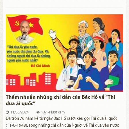
đạo đức là gốc, là nền tảng của người cách mạng và rèn luyện đạo
đức cách mạng là nhu cầu tự thân, đồng thời là yêu cầu tất yếu đối
với mỗi người. Người không chỉ nêu ra, yêu cầu mỗi người phải
rèn luyện đạo đức cách mạng, mà suốt cuộc đời Chủ tịch Hồ Chí
Minh là tấm gương đạo đức mà “giàu sang không thể quyến rũ,
nghèo khó không thể chuyển lay, uy vũ không thể khuất phục”.
Thấm nhuần những chỉ dẫn của Bác Hồ về “Thi
đua ái quốc”
11/06/2024
1.614 lượt xem
​Đã tròn 76 năm kể từ ngày Bác Hồ ra lời kêu gọi Thi đua ái quốc
(11-6-1948), song những chỉ dẫn của Người về Thi đua yêu nước