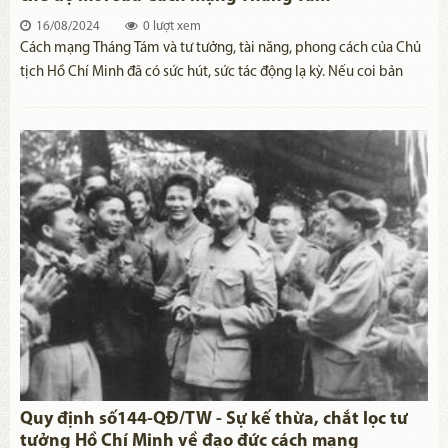
16/08/2024
0 lượt xem
Cách mạng Tháng Tám và tư tưởng, tài năng, phong cách của Chủ
tịch Hồ Chí Minh đã có sức hút, sức tác động lạ kỳ. Nếu coi bản
chất của cuộc cách mạng chân chính là văn hóa, thì việc thực
hành văn hóa, nâng tầm văn hóa của cả dân tộc cũng là thực hành
một cuộc cách mạng to lớn và sâu sắc.
Quy định số144-QĐ/TW - Sự kế thừa, chắt lọc tư
tưởng Hồ Chí Minh về đạo đức cách mạng