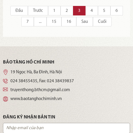
vậy, trong 9 thập niên xây dựng và trưởng thành, Đảng Cộng sản
Việt Nam đã không ngừng thực hiện, giữ vững sự đoàn kết thống
Đầu
Trước
1
2
3
4
5
6
nhất trong Đảng “như giữ gìn con ngươi của mắt mình” để lãnh
7
...
15
16
Sau
Cuối
đạo nhân dân đấu tranh giành độc lập, tự do, xây dựng, bảo vệ và
phát triển đất nước theo con đường xã hội chủ nghĩa ngày càng
phồn vinh, hạnh phúc.
BẢO TÀNG HỒ CHÍ MINH
19 Ngọc Hà, Ba Đình, Hà Nội
024 38455435
, Fax:
024 38439837
truyenthong.bthcm@gmail.com
www.baotanghochiminh.vn
ĐĂNG KÝ NHẬN BẢN TIN