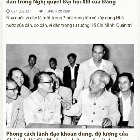
dân trong Nghị quyết Đại hội XIII của Đảng
02/12/2021
1.946 lượt xem
Nhà nước vì dân là một trong 3 nội dung lớn về xây dựng Nhà
nước của dân, do dân, vì dân trong tư tưởng Hồ Chí Minh. Quán tri​
ệt tư tưởng đó, Nghị quyết Đại hội ĐBTQ lần thứ XIII của Đảng tiếp
tục khẳng định và vận dụng nhằm phát triển tư tưởng Hồ Chí
Minh về xây dựng nhà nước vì dân đáp ứng yêu cầu, nhiệm vụ
lãnh đạo phát triển đất nước trong bối cảnh hiện nay.
Phong cách lãnh đạo khoan dung, độ lượng của