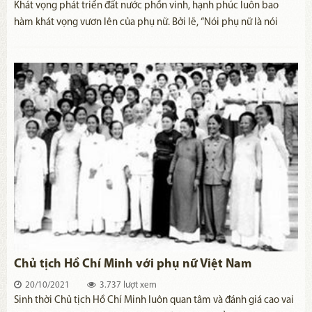
​Khát vọng phát triển đất nước phồn vinh, hạnh phúc luôn bao
hàm khát vọng vươn lên của phụ nữ. Bởi lẽ, “Nói phụ nữ là nói
phân nửa xã hội. Nếu không giải phóng phụ nữ thì không giải
phóng một nửa loài người. Nếu không giải phóng phụ nữ là xây
dựng chủ nghĩa xã hội chỉ một nửa(1). Tư tưởng này của Hồ Chí
Minh bắt nguồn từ những trải nghiệm của Người - vị anh hùng
giải phóng dân tộc suốt đời đấu tranh cho mục tiêu cao cả: Giải
phóng dân tộc, giải phóng xã hội và giải phóng con người, trong
đó có giải phóng phụ nữ.
Chủ tịch Hồ Chí Minh với phụ nữ Việt Nam
20/10/2021
3.737 lượt xem
Sinh thời Chủ tịch Hồ Chí Minh luôn quan tâm và đánh giá cao vai