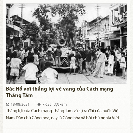
Việt Nam bước vào kỷ nguyên mới, kỷ nguyên độc lập dân tộc gắn
liền với chủ nghĩa xã hội.
Bác Hồ với thắng lợi vẻ vang của Cách mạng
Tháng Tám
18/08/2021
7.625 lượt xem
Thắng lợi của Cách mạng Tháng Tám và sự ra đời của nước Việt
Nam Dân chủ Cộng hòa, nay là Cộng hòa xã hội chủ nghĩa Việt
Nam là một trong những thắng lợi nổi bật nhất, vĩ đại nhất của
Cách mạng Việt Nam trong thế kỷ XX. Thắng lợi đó gắn liền với sự