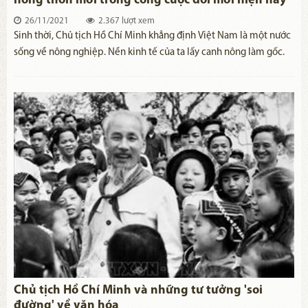
nông thôn mới trong công cuộc đổi mới hiện nay
26/11/2021
2.367 lượt xem
​Sinh thời, Chủ tịch Hồ Chí Minh khẳng định Việt Nam là một nước
sống về nông nghiệp. Nền kinh tế của ta lấy canh nông làm gốc.
Do đó, Người luôn dành sự quan tâm đến phát triển nông nghiệp,
nông thôn, nâng cao đời sống nhân dân và coi đó là vấn đề có ý
nghĩa sống còn đối với sự nghiệp xây dựng, bảo vệ Tổ quốc. Vận
dụng sáng tạo tư tưởng Hồ Chí Minh về xây dựng nông thôn mới,
dưới sự lãnh đạo của Đảng, chương trình mục tiêu quốc gia về xây
dựng nông thôn mới đạt được nhiều kết quả, làm thay đổi diện
mạo nông thôn nước ta.
Chủ tịch Hồ Chí Minh và những tư tưởng 'soi
đường' về văn hóa