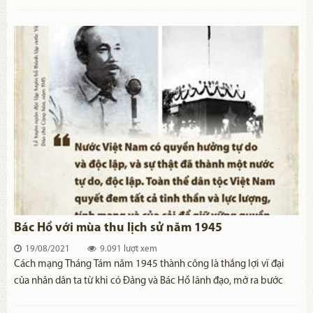
Đại hội XIII với quan điểm chỉ đạo “kiên định và vận dụng, phát
triển sáng tạo chủ nghĩa Mác-Lênin, tư tưởng Hồ Chí Minh; kiên
định mục tiêu độc lập dân tộc và chủ nghĩa xã hội”.
Bác Hồ với mùa thu lịch sử năm 1945
19/08/2021
9.091 lượt xem
​Cách mạng Tháng Tám năm 1945 thành công là thắng lợi vĩ đại
của nhân dân ta từ khi có Đảng và Bác Hồ lãnh đạo, mở ra bước
ngoặt trong lịch sử dân tộc Việt Nam. Từ đây, đất nước và dân tộc