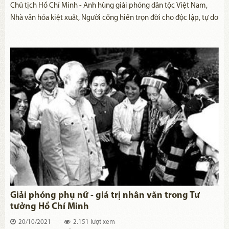
​Chủ tịch Hồ Chí Minh - Anh hùng giải phóng dân tộc Việt Nam,
Nhà văn hóa kiệt xuất, Người cống hiến trọn đời cho độc lập, tự do
của dân tộc, vì cuộc sống ấm no, hạnh phúc của nhân dân. Người
từng tuyên bố trước quốc dân đồng bào:“Một ngày mà Tổ quốc
chưa thống nhất, đồng bào còn chịu khổ, là một ngày tôi ăn không
ngon, ngủ không yên. Tôi trân trọng hứa với đồng bào rằng: Với
quyết tâm của đồng bào, với quyết tâm của toàn thể nhân dân,
Nam Bộ nhất định trở lại cùng thân ái chung trong lòng Tổ quốc”1)
.
Giải phóng phụ nữ - giá trị nhân văn trong Tư
tưởng Hồ Chí Minh
20/10/2021
2.151 lượt xem