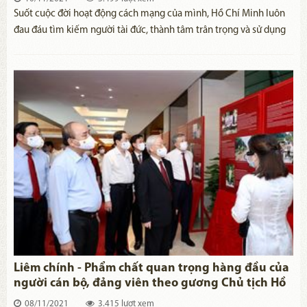
​Suốt cuộc đời hoạt động cách mạng của mình, Hồ Chí Minh luôn
đau đáu tìm kiếm người tài đức, thành tâm trân trọng và sử dụng
họ phục vụ cho nhân dân, cho đất nước. Với trường hợp Huỳnh
Thúc Kháng, Hồ Chí Minh đã rất kiên trì, kiên quyết để mời Cụ
tham gia và đảm nhiệm vị trí quan trọng trong Chính phủ liên
hiệp. Và có lẽ, chỉ có Hồ Chí Minh mới đủ tầm, tâm, trí để quy tụ
được Huỳnh Thúc Kháng – một bậc chí sĩ “học hành rất rộng, chí
khí rất bền, đạo đức rất cao”, cũng đã từng nhiều lần từ chối những
lời mời gọi hợp tác. Tham gia Chính phủ Liên hiệp ở tuổi 70 “xưa
nay hiếm”, Huỳnh Thúc Kháng đã có những đóng góp to lớn cho
cách mạng, trong thời điểm vận mệnh dân tộc đứng trước tình
thế “Ngàn cân treo sợi tóc”.
Liêm chính - Phẩm chất quan trọng hàng đầu của
người cán bộ, đảng viên theo gương Chủ tịch Hồ
Chí Minh
08/11/2021
3.415 lượt xem