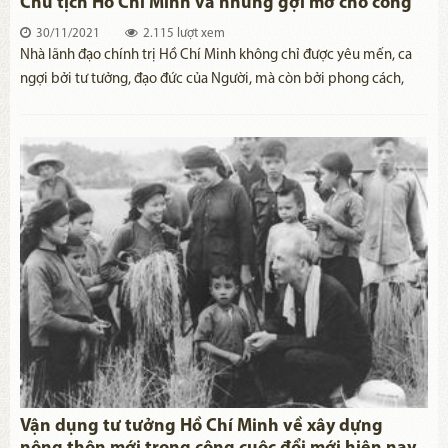
Chủ tịch Hồ Chí Minh và những gợi mở cho công
tác cán bộ hiện nay
30/11/2021
2.115 lượt xem
Nhà lãnh đạo chính trị Hồ Chí Minh không chỉ được yêu mến, ca
ngợi bởi tư tưởng, đạo đức của Người, mà còn bởi phong cách,
trong đó có phong cách lãnh đạo rất đặc biệt của Người.
Vận dụng tư tưởng Hồ Chí Minh về xây dựng