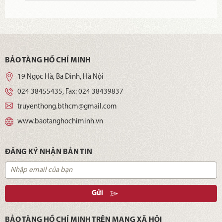
phóng dân tộc.
BẢO TÀNG HỒ CHÍ MINH
19 Ngọc Hà, Ba Đình, Hà Nội
024 38455435
, Fax:
024 38439837
truyenthong.bthcm@gmail.com
www.baotanghochiminh.vn
ĐĂNG KÝ NHẬN BẢN TIN
Gửi
BẢO TÀNG HỒ CHÍ MINH TRÊN MẠNG XÃ HỘI