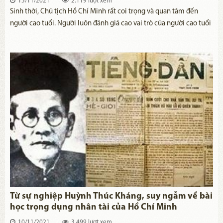
15/11/2021
2.119 lượt xem
Sinh thời, Chủ tịch Hồ Chí Minh rất coi trọng và quan tâm đến
người cao tuổi. Người luôn đánh giá cao vai trò của người cao tuổi
trong sự nghiệp xây dựng và bảo vệ Tổ quốc. Trong suốt cuộc đời,
dù bận nhiều việc nhưng Hồ Chí Minh vẫn luôn dành cho người
cao tuổi Việt Nam những tình cảm ân cần và sự quan tâm sâu sắc.
Từ sự nghiệp Huỳnh Thúc Kháng, suy ngẫm về bài
học trọng dụng nhân tài của Hồ Chí Minh
10/11/2021
3.499 lượt xem