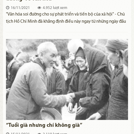
16/11/2021
4.952 lượt xem
"Văn hóa soi đường cho sự phát triển và tiến bộ của xã hội" - Chủ
tịch Hồ Chí Minh đã khẳng định điều này ngay từ những ngày đầu
của cuộc kháng chiến chống thực dân Pháp, tại các Hội nghị Văn
hóa toàn quốc những năm 1946, 1948. Luận điểm này của Người
thể hiện tầm nhìn vượt thời đại khi nhấn mạnh vai trò dẫn dắt của
văn hóa trong sự phát triển của mỗi quốc gia.
“Tuổi già nhưng chí không già”