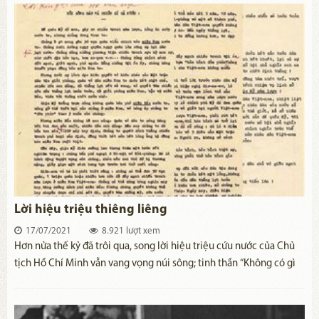
Lời hiệu triệu thiêng liêng
17/07/2021
8.921 lượt xem
Hơn nửa thế kỷ đã trôi qua, song lời hiệu triệu cứu nước của Chủ
tịch Hồ Chí Minh vẫn vang vọng núi sông; tinh thần “Không có gì
quý hơn độc lập, tự do” của Người vẫn thôi thúc hàng triệu, hàng
triệu trái tim người Việt Nam lao động hăng say và sẵn sàng xả
thân bảo vệ Tổ quốc.