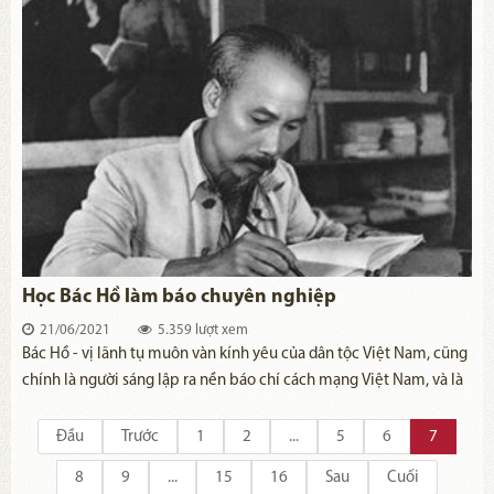
Học Bác Hồ làm báo chuyên nghiệp
21/06/2021
5.359 lượt xem
Bác Hồ - vị lãnh tụ muôn vàn kính yêu của dân tộc Việt Nam, cũng
chính là người sáng lập ra nền báo chí cách mạng Việt Nam, và là
một nhà báo vĩ đại. Trong khoảng 50 năm cầm bút, Bác là tác giả
của hơn 2.000 bài báo, 276 bài thơ, gần 500 trang truyện và ký.
Đầu
Trước
1
2
...
5
6
7
Bác sử dụng gần 200 bút danh. Mỗi con chữ, bài viết của Bác là
8
9
...
15
16
Sau
Cuối
một lời hiệu triệu, truyền bá lý tưởng Cộng sản và con đường giải