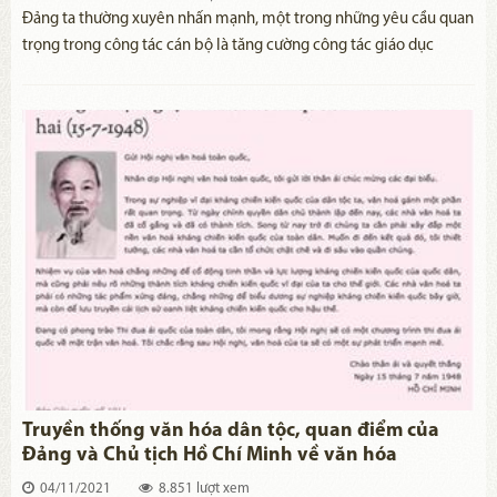
​Đảng ta thường xuyên nhấn mạnh, một trong những yêu cầu quan
trọng trong công tác cán bộ là tăng cường công tác giáo dục
chính trị, tư tưởng, nâng cao đạo đức cách mạng cho đội ngũ cán
bộ, đảng viên,… gắn với tiếp tục đẩy mạnh học tập, làm theo tư
tưởng, đạo đức, phong cách Hồ Chí Minh. Để xây dựng đạo đức
trong sáng, tận tâm phục vụ nhân dân đối với đội ngũ cán bộ,
đảng viên hiện nay, thì việc vận dụng sáng tạo tư tưởng về “liêm
chính” của Chủ tịch Hồ Chí Minh, đáp ứng yêu cầu sự nghiệp đổi
mới và phát triển đất nước, là nhiệm vụ quan trọng và cấp thiết.
Truyền thống văn hóa dân tộc, quan điểm của
Đảng và Chủ tịch Hồ Chí Minh về văn hóa
04/11/2021
8.851 lượt xem