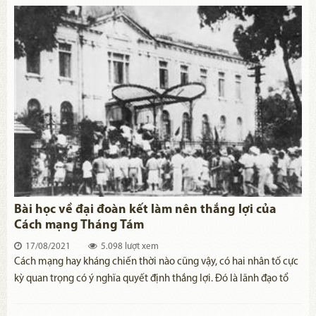
lãnh đạo sáng suốt, tài tình của Đảng và Chủ tịch Hồ Chí Minh -
lãnh tụ thiên tài của Đảng và dân tộc ta.
Bài học về đại đoàn kết làm nên thắng lợi của
Cách mạng Tháng Tám
17/08/2021
5.098 lượt xem
Cách mạng hay kháng chiến thời nào cũng vậy, có hai nhân tố cực
kỳ quan trọng có ý nghĩa quyết định thắng lợi. Đó là lãnh đạo tổ
chức và sự đoàn kết, đồng lòng ủng hộ của toàn dân. Đoàn kết là
một truyền thống cực kỳ quý báu của dân tộc ta.