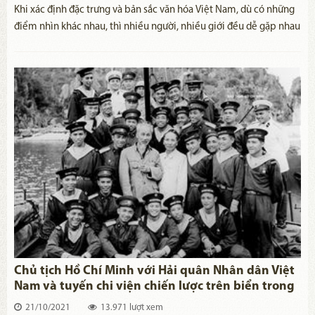
Khi xác định đặc trưng và bản sắc văn hóa Việt Nam, dù có những
điểm nhìn khác nhau, thì nhiều người, nhiều giới đều dễ gặp nhau
ở những điểm chung nhất. Đó là các phẩm chất yêu nước, thương
nòi, đoàn kết, tôn kính tổ tiên, dũng cảm, tài trí, hiếu học, cần cù,
ngay thẳng, tình nghĩa, hòa hiếu, khoan dung...
Chủ tịch Hồ Chí Minh với Hải quân Nhân dân Việt
Nam và tuyến chi viện chiến lược trên biển trong
cuộc kháng chiến chống Mỹ, cứu nước
21/10/2021
13.971 lượt xem