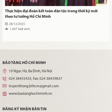
Thực hiện đại đoàn kết toàn dân tộc trong thời kỳ mới
theo tư tưởng Hồ Chí Minh
28/12/2025
1.447 lượt xem
BẢO TÀNG HỒ CHÍ MINH
19 Ngọc Hà, Ba Đình, Hà Nội
024 38455435
, Fax:
024 38439837
truyenthong.bthcm@gmail.com
www.baotanghochiminh.vn
ĐĂNG KÝ NHẬN BẢN TIN