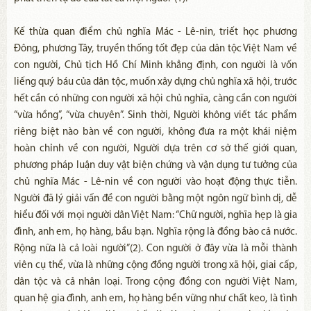
Kế thừa quan điểm chủ nghĩa Mác - Lê-nin, triết học phương
Đông, phương Tây, truyền thống tốt đẹp của dân tộc Việt Nam về
con người, Chủ tịch Hồ Chí Minh khẳng định, con người là vốn
liếng quý báu của dân tộc, muốn xây dựng chủ nghĩa xã hội, trước
hết cần có những con người xã hội chủ nghĩa, càng cần con người
“vừa hồng”, “vừa chuyên”. Sinh thời, Người không viết tác phẩm
riêng biệt nào bàn về con người, không đưa ra một khái niệm
hoàn chỉnh về con người, Người dựa trên cơ sở thế giới quan,
phương pháp luận duy vật biện chứng và vận dụng tư tưởng của
chủ nghĩa Mác - Lê-nin về con người vào hoạt động thực tiễn.
Người đã lý giải vấn đề con người bằng một ngôn ngữ bình dị, dễ
hiểu đối với mọi người dân Việt Nam: “Chữ người, nghĩa hẹp là gia
đình, anh em, họ hàng, bầu bạn. Nghĩa rộng là đồng bào cả nước.
Rộng nữa là cả loài người”(2). Con người ở đây vừa là mỗi thành
viên cụ thể, vừa là những cộng đồng người trong xã hội, giai cấp,
dân tộc và cả nhân loại. Trong cộng đồng con người Việt Nam,
quan hệ gia đình, anh em, họ hàng bền vững như chất keo, là tình