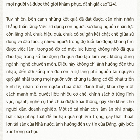
mọi người và được thế giới khâm phục, đánh giá cao”(24).
Tuy nhiên, bên cạnh những kết quả đã đạt được, cần nhìn nhận
thẳng thắn rằng: Việc sử dụng con người, sử dụng nguồn nhân lực
còn lãng phí, chưa hiệu quả, chưa có sự gắn kết chặt chẽ giữa sử
dụng và đào tạo…; nhiều người trong độ tuổi lao động không tìm
được việc làm, trong số đó có một lực lượng không nhỏ đã qua
đào tạo; trong số lao động đã qua đào tạo làm việc không đúng
ngành, nghề chuyên môn. Điều này không chỉ ảnh hưởng đến thu
nhập, đến đời sống mà đó còn là sự lãng phí nguồn tài nguyên
quý giá nhất trong mọi nguồn vốn chúng ta đang có để phát triển
kinh tế; nhân tố con người chưa được đánh thức, khơi dậy một
cách mạnh mẽ, quyết liệt; nhiều cơ chế, chính sách ở từng lĩnh
vực, ngành, nghề cụ thể chưa được khai thông, gây khó khăn cho
người dân, doanh nghiệp. Một số cá nhân còn làm ăn phi pháp,
bất chấp pháp luật để lại hậu quả nghiêm trọng, gây thất thoát
lớn tài sản của Nhà nước, ảnh hưởng đến uy tín của Đảng, gây bức
xúc trong xã hội.