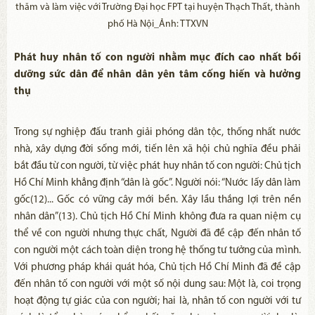
thăm và làm việc với Trường Đại học FPT tại huyện Thạch Thất, thành
phố Hà Nội_Ảnh: TTXVN
Phát huy nhân tố con người nhằm mục đích cao nhất bồi
dưỡng sức dân để nhân dân yên tâm cống hiến và hưởng
thụ
Trong sự nghiệp đấu tranh giải phóng dân tộc, thống nhất nước
nhà, xây dựng đời sống mới, tiến lên xã hội chủ nghĩa đều phải
bắt đầu từ con người, từ việc phát huy nhân tố con người: Chủ tịch
Hồ Chí Minh khẳng định “dân là gốc”. Người nói: “Nước lấy dân làm
gốc(12)... Gốc có vững cây mới bền. Xây lầu thắng lợi trên nền
nhân dân”(13). Chủ tịch Hồ Chí Minh không đưa ra quan niệm cụ
thể về con người nhưng thực chất, Người đã đề cập đến nhân tố
con người một cách toàn diện trong hệ thống tư tưởng của mình.
Với phương pháp khái quát hóa, Chủ tịch Hồ Chí Minh đã đề cập
đến nhân tố con người với một số nội dung sau: Một là, coi trọng
hoạt động tự giác của con người; hai là, nhân tố con người với tư