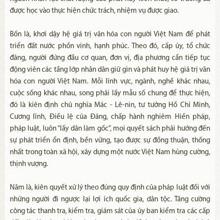
được học vào thực hiện chức trách, nhiệm vụ được giao.
Bốn là, khơi dậy hệ giá trị văn hóa con người Việt Nam để phát
triển đất nước phồn vinh, hạnh phúc. Theo đó, cấp ủy, tổ chức
đảng, người đứng đầu cơ quan, đơn vị, địa phương cần tiếp tục
động viên các tầng lớp nhân dân giữ gìn và phát huy hệ giá trị văn
hóa con người Việt Nam. Mỗi lĩnh vực, ngành, nghề khác nhau,
cuộc sống khác nhau, song phải lấy mẫu số chung để thực hiện,
đó là kiên định chủ nghĩa Mác - Lê-nin, tư tưởng Hồ Chí Minh,
Cương lĩnh, Điều lệ của Đảng, chấp hành nghiêm Hiến pháp,
pháp luật, luôn “lấy dân làm gốc”, mọi quyết sách phải hướng đến
sự phát triển ổn định, bền vững, tạo được sự đồng thuận, thống
nhất trong toàn xã hội, xây dựng một nước Việt Nam hùng cường,
thịnh vượng.
Năm là, kiên quyết xử lý theo đúng quy định của pháp luật đối với
những người đi ngược lại lợi ích quốc gia, dân tộc. Tăng cường
công tác thanh tra, kiểm tra, giám sát của ủy ban kiểm tra các cấp