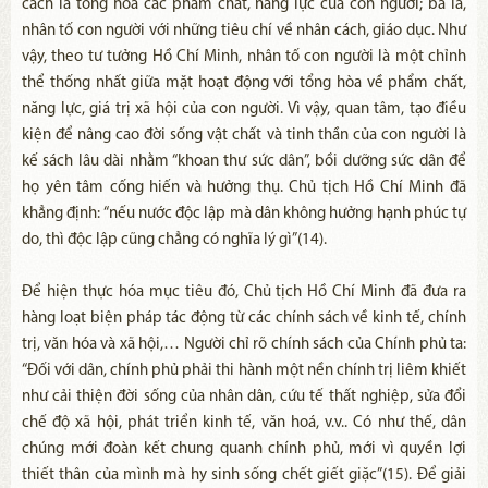
cách là tổng hòa các phẩm chất, năng lực của con người; ba là,
nhân tố con người với những tiêu chí về nhân cách, giáo dục. Như
vậy, theo tư tưởng Hồ Chí Minh, nhân tố con người là một chỉnh
thể thống nhất giữa mặt hoạt động với tổng hòa về phẩm chất,
năng lực, giá trị xã hội của con người. Vì vậy, quan tâm, tạo điều
kiện để nâng cao đời sống vật chất và tinh thần của con người là
kế sách lâu dài nhằm “khoan thư sức dân”, bồi dưỡng sức dân để
họ yên tâm cống hiến và hưởng thụ. Chủ tịch Hồ Chí Minh đã
khẳng định: “nếu nước độc lập mà dân không hưởng hạnh phúc tự
do, thì độc lập cũng chẳng có nghĩa lý gì”(14).
Để hiện thực hóa mục tiêu đó, Chủ tịch Hồ Chí Minh đã đưa ra
hàng loạt biện pháp tác động từ các chính sách về kinh tế, chính
trị, văn hóa và xã hội,… Người chỉ rõ chính sách của Chính phủ ta:
“Đối với dân, chính phủ phải thi hành một nền chính trị liêm khiết
như cải thiện đời sống của nhân dân, cứu tế thất nghiệp, sửa đổi
chế độ xã hội, phát triển kinh tế, văn hoá, v.v.. Có như thế, dân
chúng mới đoàn kết chung quanh chính phủ, mới vì quyền lợi
thiết thân của mình mà hy sinh sống chết giết giặc”(15). Để giải