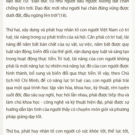
đạo đức cũ: “Đạo đức cũ như người đầu ngược xuống đất chân
chổng lên trời. Đạo đức mới như người hai chân đứng vững được
dưới đất, đầu ngửng lên trời”(18).
Thứ hai, xây dựng và phát huy nhân tố con người Việt Nam có trí
tuệ, tài năng trong sự phát triển của xã hội. Cần phải có trí tuệ, tài
năng để nắm bắt bản chất của sự vật, sự việc, nắm bắt được quy
luật vận động, biến đổi của thế giới, vận dụng quy luật và sáng tạo
trong hoạt động thực tiễn. Trí tuệ, tài năng của con người không
phải là một năng lực tự nhiên mà năng lực đó của con người được
hình thành, bổ sung và biến đổi qua thực tiễn. Vì vậy, theo Chủ
tịch Hồ Chí Minh, để có năng lực trí tuệ cao, con người phải trải
qua một quá trình học tập văn hóa, khoa học, kỹ thuật, rèn luyện
suốt đời, đào sâu suy nghĩ, học hỏi lẫn nhau, phải được tiếp thu và
làm chủ khoa học - công nghệ và kỹ thuật hiện đại, phải được sự
hướng dẫn tận tình của người thầy có chuyên môn giỏi và phương
pháp giảng dạy tốt.
Thứ ba, phát huy nhân tố con người có sức khỏe tốt, thể lực tốt,