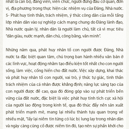
nhất là cán bộ, đảng viên, viên chức, người đứng đầu cơ quan, đơn
vị, địa phương trong thực hiện các nhiệm vụ của Đảng, Nhà nước.
5- Phát huy tinh thần, trách nhiệm, ý thức công dân của mỗi tầng
lớp nhân dân vào sự nghiệp cách mạng chung do Đảng lãnh đạo,
Nhà nước quản lý, nhân dân là người làm chủ, tất cả vì mục tiêu
“dân giàu, nước mạnh, dân chủ, công bằng, văn minh”.
Những năm qua, phát huy nhân tố con người được Đảng, Nhà
nước ta đặc biệt quan tâm, chú trọng ban hành nhiều văn bản ở
các lĩnh vực, hoạt động nhằm tạo điều kiện tốt nhất cho con người
sống, làm việc, cống hiến cho đất nước. Việc xây dựng, khai thác
và phát huy nhân tố con người, vai trò, ý thức tự giác, tinh thần
trách nhiệm của cá nhân được khẳng định; năng lực sáng tạo của
con người được đề cao, qua đó đóng góp vào sự phát triển bền
vững của đất nước, đặc biệt là việc phát huy tính tích cực xã hội
của người lao động trong kinh tế, qua đó thúc đẩy nền sản xuất
phát triển mạnh mẽ, mang lại nhiều thành tựu quan trọng về
nhiều mặt, “lấy lại niềm tin từng có lúc bị lung lay trong nhân dân
và ngày càng củng cố được niềm tin đó, tạo nên sự phấn khởi cho