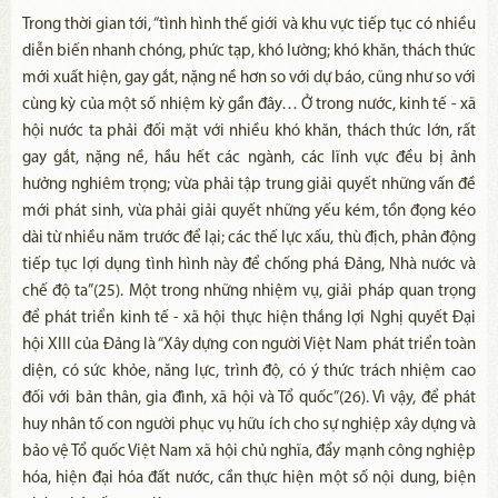
Trong thời gian tới, “tình hình thế giới và khu vực tiếp tục có nhiều
diễn biến nhanh chóng, phức tạp, khó lường; khó khăn, thách thức
mới xuất hiện, gay gắt, nặng nề hơn so với dự báo, cũng như so với
cùng kỳ của một số nhiệm kỳ gần đây… Ở trong nước, kinh tế - xã
hội nước ta phải đối mặt với nhiều khó khăn, thách thức lớn, rất
gay gắt, nặng nề, hầu hết các ngành, các lĩnh vực đều bị ảnh
hưởng nghiêm trọng; vừa phải tập trung giải quyết những vấn đề
mới phát sinh, vừa phải giải quyết những yếu kém, tồn đọng kéo
dài từ nhiều năm trước để lại; các thế lực xấu, thù địch, phản động
tiếp tục lợi dụng tình hình này để chống phá Đảng, Nhà nước và
chế độ ta”(25). Một trong những nhiệm vụ, giải pháp quan trọng
để phát triển kinh tế - xã hội thực hiện thắng lợi Nghị quyết Đại
hội XIII của Đảng là “Xây dựng con người Việt Nam phát triển toàn
diện, có sức khỏe, năng lực, trình độ, có ý thức trách nhiệm cao
đối với bản thân, gia đình, xã hội và Tổ quốc”(26). Vì vậy, để phát
huy nhân tố con người phục vụ hữu ích cho sự nghiệp xây dựng và
bảo vệ Tổ quốc Việt Nam xã hội chủ nghĩa, đẩy mạnh công nghiệp
hóa, hiện đại hóa đất nước, cần thực hiện một số nội dung, biện