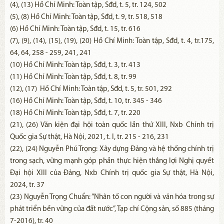
(4), (13) Hồ Chí Minh: Toàn tập, Sđd, t. 5, tr. 124, 502
(5), (8) Hồ Chí Minh: Toàn tập, Sđd, t. 9, tr. 518, 518
(6) Hồ Chí Minh: Toàn tập, Sđd, t. 15, tr. 616
(7), (9), (14), (15), (19), (20) Hồ Chí Minh: Toàn tập, Sđd, t. 4, tr.175,
64, 64, 258 - 259, 241, 241
(10) Hồ Chí Minh: Toàn tập, Sđd, t. 3, tr. 413
(11) Hồ Chí Minh: Toàn tập, Sđd, t. 8, tr. 99
(12), (17) Hồ Chí Minh: Toàn tập, Sđd, t. 5, tr. 501, 292
(16) Hồ Chí Minh: Toàn tập, Sđd, t. 10, tr. 345 - 346
(18) Hồ Chí Minh: Toàn tập, Sđd, t. 7, tr. 220
(21), (26) Văn kiện đại hội toàn quốc lần thứ XIII, Nxb Chính trị
Quốc gia Sự thật, Hà Nội, 2021, t. I, tr. 215 - 216, 231
(22), (24) Nguyễn Phú Trọng: Xây dựng Đảng và hệ thống chính trị
trong sạch, vững mạnh góp phần thực hiện thắng lợi Nghị quyết
Đại hội XIII của Đảng, Nxb Chính trị quốc gia Sự thật, Hà Nội,
2024, tr. 37
(23) Nguyễn Trọng Chuẩn: “Nhân tố con người và văn hóa trong sự
phát triển bền vững của đất nước”, Tạp chí Cộng sản, số 885 (tháng
7-2016), tr. 40