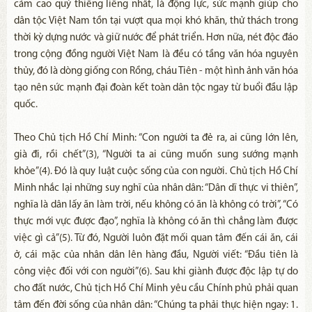
cảm cao quý thiêng liêng nhất, là động lực, sức mạnh giúp cho
dân tộc Việt Nam tồn tại vượt qua mọi khó khăn, thử thách trong
thời kỳ dựng nước và giữ nước để phát triển. Hơn nữa, nét độc đáo
trong cộng đồng người Việt Nam là đều có tầng văn hóa nguyên
thủy, đó là dòng giống con Rồng, cháu Tiên - một hình ảnh văn hóa
tạo nên sức mạnh đại đoàn kết toàn dân tộc ngay từ buổi đầu lập
quốc.
Theo Chủ tịch Hồ Chí Minh: “Con người ta đẻ ra, ai cũng lớn lên,
già đi, rồi chết”(3), “Người ta ai cũng muốn sung sướng mạnh
khỏe”(4). Đó là quy luật cuộc sống của con người. Chủ tịch Hồ Chí
Minh nhắc lại những suy nghĩ của nhân dân: “Dân dĩ thực vi thiên”,
nghĩa là dân lấy ăn làm trời, nếu không có ăn là không có trời”, “Có
thực mới vực được đạo”, nghĩa là không có ăn thì chẳng làm được
việc gì cả”(5). Từ đó, Người luôn đặt mối quan tâm đến cái ăn, cái
ở, cái mặc của nhân dân lên hàng đầu, Người viết: “Đầu tiên là
công việc đối với con người”(6). Sau khi giành được độc lập tự do
cho đất nước, Chủ tịch Hồ Chí Minh yêu cầu Chính phủ phải quan
tâm đến đời sống của nhân dân: “Chúng ta phải thực hiện ngay: 1.