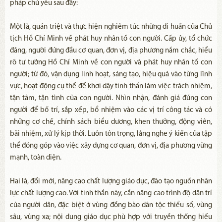
pháp chủ yếu sau đây:
Một là, quán triệt và thực hiện nghiêm túc những di huấn của Chủ
tịch Hồ Chí Minh về phát huy nhân tố con người. Cấp ủy, tổ chức
đảng, người đứng đầu cơ quan, đơn vị, địa phương nắm chắc, hiểu
rõ tư tưởng Hồ Chí Minh về con người và phát huy nhân tố con
người; từ đó, vận dụng linh hoạt, sáng tạo, hiệu quả vào từng lĩnh
vực, hoạt động cụ thể để khơi dậy tinh thần làm việc trách nhiệm,
tận tâm, tận tình của con người. Nhìn nhận, đánh giá đúng con
người để bố trí, sắp xếp, bổ nhiệm vào các vị trí công tác và có
những cơ chế, chính sách biểu dương, khen thưởng, động viên,
bãi nhiệm, xử lý kịp thời. Luôn tôn trọng, lắng nghe ý kiến của tập
thể đóng góp vào việc xây dựng cơ quan, đơn vị, địa phương vững
mạnh, toàn diện.
Hai là, đổi mới, nâng cao chất lượng giáo dục, đào tạo nguồn nhân
lực chất lượng cao. Với tinh thần này, cần nâng cao trình độ dân trí
của người dân, đặc biệt ở vùng đồng bào dân tộc thiểu số, vùng
sâu, vùng xa; nội dung giáo dục phù hợp với truyền thống hiếu