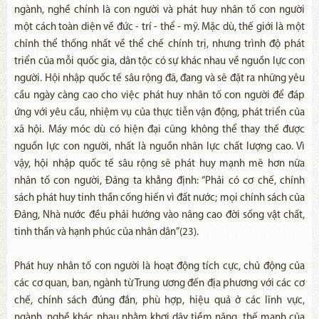
ngành, nghề chính là con người và phát huy nhân tố con người
một cách toàn diện về đức - trí - thể - mỹ. Mặc dù, thế giới là một
chỉnh thể thống nhất về thể chế chính trị, nhưng trình độ phát
triển của mỗi quốc gia, dân tộc có sự khác nhau về nguồn lực con
người. Hội nhập quốc tế sâu rộng đã, đang và sẽ đặt ra những yêu
cầu ngày càng cao cho việc phát huy nhân tố con người để đáp
ứng với yêu cầu, nhiệm vụ của thực tiễn vận động, phát triển của
xã hội. Máy móc dù có hiện đại cũng không thể thay thế được
nguồn lực con người, nhất là nguồn nhân lực chất lượng cao. Vì
vậy, hội nhập quốc tế sâu rộng sẽ phát huy mạnh mẽ hơn nữa
nhân tố con người, Đảng ta khẳng định: “Phải có cơ chế, chính
sách phát huy tinh thần cống hiến vì đất nước; mọi chính sách của
Đảng, Nhà nước đều phải hướng vào nâng cao đời sống vật chất,
tinh thần và hạnh phúc của nhân dân”(23).
Phát huy nhân tố con người là hoạt động tích cực, chủ động của
các cơ quan, ban, ngành từ Trung ương đến địa phương với các cơ
chế, chính sách đúng đắn, phù hợp, hiệu quả ở các lĩnh vực,
ngành, nghề khác nhau nhằm khơi dậy tiềm năng, thế mạnh của