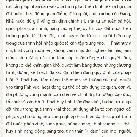
các tầng lớp nhân dân vào quá trình phát triển kinh tế - xã hội của
đất nước theo đúng quan điểm, đường lối, chủ trương của Đảng,
Nhà nước để giữ vững ổn định chính trị, trật tự an toàn xã hội,
quốc phòng, an ninh, nâng cao vị thế, uy tín của đất nước trên
trường quốc tế. Theo đó, phát huy nhân tố con người hiện nay
trong quá trình hội nhập quốc tế cần tập trung vào: 1- Phát huy ý
chí, khát vọng vươn lên, không cam chịu đói nghèo, lạc hậu, làm
giàu chính đáng của các tầng lớp nhân dân; ý chí, quyết tâm,
không sợ khó khăn, gian khổ, quyết làm bằng được những chương
trình, dự án, kế hoạch đã xác định theo đúng quy định của pháp
luật. 2- Phát huy tiềm năng, thế mạnh, sở trường của mỗi người
vào từng lĩnh vực, hoạt động cụ thể để xây dựng cơ quan, đơn vị,
địa phương vững mạnh toàn diện về chính trị, tư tưởng, đạo đức,
tổ chức và cán bộ. 3- Phát huy tinh thần đoàn kết, tương trợ, giúp
đỡ nhau trong quá trình khai thác, sử dụng nhân tố con người để
phục vụ cho sự nghiệp công nghiệp hóa, hiện đại hóa, phát triển
đất nước phồn vinh, hạnh phúc, hùng cường, thịnh vượng. 4- Phát
huy tính năng động, sáng tạo, tinh thần “7 dám” của mỗi người,