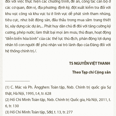
đối với việc thực hiện các chương trình, đề án, công tác cán bộ ở
các cơ quan, đơn vị, địa phương; định kỳ, đột xuất kiểm tra đối với
khu vực công và khu vực tư ở lĩnh vực dễ phát sinh tham nhũng,
tiêu cực, như: bất động sản, đấu thầu trong mua sắm trang thiết
bị, xây dựng các dự án,... Phát huy dân chủ đi đôi với tăng cường kỷ
cương, phép nước; làm thất bại mọi âm mưu, thủ đoạn, hoạt động
“diễn biến hòa bình” của các thế lực thù địch, phản động lợi dụng
nhân tố con người để phủ nhận vai trò lãnh đạo của Đảng đối với
hệ thống chính trị./.
TS NGUYỄN VIỆT THANH
Theo Tạp chí Cộng sản
-------------------
(1) C. Mác và Ph. Ăngghen: Toàn tập, Nxb. Chính trị quốc gia Sự
thật, Hà Nội, 1995, t.4, tr. 628
(2) Hồ Chí Minh: Toàn tập, Nxb. Chính trị Quốc gia, Hà Nội, 2011, t.
6, tr. 130
(3) Hồ Chí Minh: Toàn tập, Sđd, t. 13, tr. 277