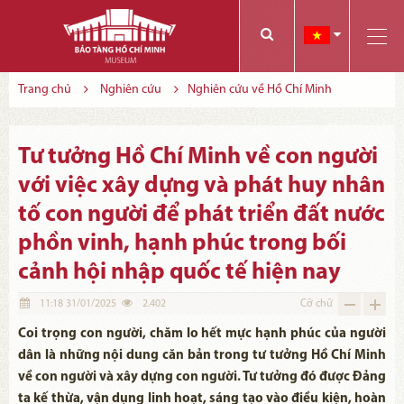
Các bạn có thể đăng ký tham quan trực tuyến bằng cách điền vào các thông tin sau và gửi cho chúng tôi:
Tính năng này Bảo tàng đang triển khai và hoàn thiện trong thời gian sắp tới. Để mua vé tham quan Bảo tàng, Quý khách vui lòng liên hệ đến số điện thoại:
Trang chủ
Nghiên cứu
Nghiên cứu về Hồ Chí Minh
Tư tưởng Hồ Chí Minh về con người
với việc xây dựng và phát huy nhân
tố con người để phát triển đất nước
phồn vinh, hạnh phúc trong bối
cảnh hội nhập quốc tế hiện nay
11:18 31/01/2025
2.402
Cỡ chữ
Coi trọng con người, chăm lo hết mực hạnh phúc của người
dân là những nội dung căn bản trong tư tưởng Hồ Chí Minh
về con người và xây dựng con người. Tư tưởng đó được Đảng
ta kế thừa, vận dụng linh hoạt, sáng tạo vào điều kiện, hoàn