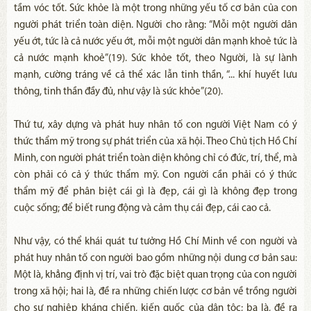
tầm vóc tốt. Sức khỏe là một trong những yếu tố cơ bản của con
người phát triển toàn diện. Người cho rằng: “Mỗi một người dân
yếu ớt, tức là cả nước yếu ớt, mỗi một người dân mạnh khoẻ tức là
cả nước mạnh khoẻ”(19). Sức khỏe tốt, theo Người, là sự lành
mạnh, cường tráng về cả thể xác lẫn tinh thần, “... khí huyết lưu
thông, tinh thần đầy đủ, như vậy là sức khỏe”(20).
Thứ tư, xây dựng và phát huy nhân tố con người Việt Nam có ý
thức thẩm mỹ trong sự phát triển của xã hội. Theo Chủ tịch Hồ Chí
Minh, con người phát triển toàn diện không chỉ có đức, trí, thể, mà
còn phải có cả ý thức thẩm mỹ. Con người cần phải có ý thức
thẩm mỹ để phân biệt cái gì là đẹp, cái gì là không đẹp trong
cuộc sống; để biết rung động và cảm thụ cái đẹp, cái cao cả.
Như vậy, có thể khái quát tư tưởng Hồ Chí Minh về con người và
phát huy nhân tố con người bao gồm những nội dung cơ bản sau:
Một là, khẳng định vị trí, vai trò đặc biệt quan trọng của con người
trong xã hội; hai là, đề ra những chiến lược cơ bản về trồng người
cho sự nghiệp kháng chiến, kiến quốc của dân tộc; ba là, đề ra