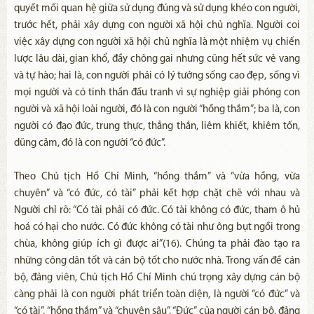
quyết mối quan hệ giữa sử dụng đúng và sử dụng khéo con người,
trước hết, phải xây dựng con người xã hội chủ nghĩa. Người coi
việc xây dựng con người xã hội chủ nghĩa là một nhiệm vụ chiến
lược lâu dài, gian khổ, đầy chông gai nhưng cũng hết sức vẻ vang
và tự hào; hai là, con người phải có lý tưởng sống cao đẹp, sống vì
mọi người và có tinh thần đấu tranh vì sự nghiệp giải phóng con
người và xã hội loài người, đó là con người “hồng thắm”; ba là, con
người có đạo đức, trung thực, thẳng thắn, liêm khiết, khiêm tốn,
dũng cảm, đó là con người “có đức”.
Theo Chủ tịch Hồ Chí Minh, “hồng thắm” và “vừa hồng, vừa
chuyên” và “có đức, có tài” phải kết hợp chặt chẽ với nhau và
Người chỉ rõ: “Có tài phải có đức. Có tài không có đức, tham ô hủ
hoá có hại cho nước. Có đức không có tài như ông bụt ngồi trong
chùa, không giúp ích gì được ai”(16). Chúng ta phải đào tạo ra
những công dân tốt và cán bộ tốt cho nước nhà. Trong vấn đề cán
bộ, đảng viên, Chủ tịch Hồ Chí Minh chú trọng xây dựng cán bộ
càng phải là con người phát triển toàn diện, là người “có đức” và
“có tài”, “hồng thắm” và “chuyên sâu”. “Đức” của người cán bộ, đảng