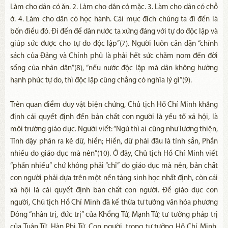
Làm cho dân có ăn. 2. Làm cho dân có mặc. 3. Làm cho dân có chỗ
ở. 4. Làm cho dân có học hành. Cái mục đích chúng ta đi đến là
bốn điều đó. Đi đến để dân nước ta xứng đáng với tự do độc lập và
giúp sức được cho tự do độc lập”(7). Người luôn căn dặn “chính
sách của Đảng và Chính phủ là phải hết sức chăm nom đến đời
sống của nhân dân”(8), “nếu nước độc lập mà dân không hưởng
hạnh phúc tự do, thì độc lập cũng chẳng có nghĩa lý gì”(9).
Trên quan điểm duy vật biện chứng, Chủ tịch Hồ Chí Minh khẳng
định cái quyết định đến bản chất con người là yếu tố xã hội, là
môi trường giáo dục. Người viết: “Ngủ thì ai cũng như lương thiện,
Tỉnh dậy phân ra kẻ dữ, hiền; Hiền, dữ phải đâu là tính sẵn, Phần
nhiều do giáo dục mà nên”(10). Ở đây, Chủ tịch Hồ Chí Minh viết
“phần nhiều” chứ không phải “chỉ” do giáo dục mà nên, bản chất
con người phải dựa trên một nền tảng sinh học nhất định, còn cái
xã hội là cái quyết định bản chất con người. Để giáo dục con
người, Chủ tịch Hồ Chí Minh đã kế thừa tư tưởng văn hóa phương
Đông “nhân trị, đức trị” của Khổng Tử, Mạnh Tử; tư tưởng pháp trị
của Tuân Tử, Hàn Phi Tử. Con người, trong tư tưởng Hồ Chí Minh,