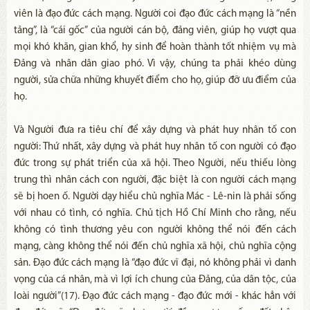
viên là đạo đức cách mạng. Người coi đạo đức cách mạng là “nền
tảng”, là “cái gốc” của người cán bộ, đảng viên, giúp họ vượt qua
mọi khó khăn, gian khổ, hy sinh để hoàn thành tốt nhiệm vụ mà
Đảng và nhân dân giao phó. Vì vậy, chúng ta phải khéo dùng
người, sửa chữa những khuyết điểm cho họ, giúp đỡ ưu điểm của
họ.
Và Người đưa ra tiêu chí để xây dựng và phát huy nhân tố con
người: Thứ nhất, xây dựng và phát huy nhân tố con người có đạo
đức trong sự phát triển của xã hội. Theo Người, nếu thiếu lòng
trung thì nhân cách con người, đặc biệt là con người cách mạng
sẽ bị hoen ố. Người dạy hiểu chủ nghĩa Mác - Lê-nin là phải sống
với nhau có tình, có nghĩa. Chủ tịch Hồ Chí Minh cho rằng, nếu
không có tình thương yêu con người không thể nói đến cách
mạng, càng không thể nói đến chủ nghĩa xã hội, chủ nghĩa cộng
sản. Đạo đức cách mạng là “đạo đức vĩ đại, nó không phải vì danh
vọng của cá nhân, mà vì lợi ích chung của Đảng, của dân tộc, của
loài người”(17). Đạo đức cách mạng - đạo đức mới - khác hẳn với