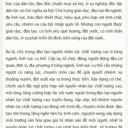
học của dân tộc, đạo đức chuẩn mực xã hội, vì sự nghiệp độc lập
dân tộc và chủ nghĩa xã hội. Chú trọng giáo dục, đào tạo đa ngành,
đa lĩnh vực, bảo đảm thiết thực, hiệu quả, phù hợp với tính chất,
yêu cầu, nhiệm vụ của hội nhập quốc tế. Những con người được
giáo dục, đào tạo, có tình yêu quê hương, đất nước, có tinh thần
dân tộc, vì sự phát triển ổn định, bền vững của đất nước.
Ba là, chú trọng đào tạo nguồn nhân lực chất lượng cao ở từng
ngành, lĩnh vực cụ thể. Cấp ủy, tổ chức đảng, người đứng đầu cơ
quan, đơn vị, địa phương ở từng ngành, lĩnh vực cụ thể cần những
người có năng lực, chuyên môn cao để giải quyết nhiệm vụ
thường xuyên, đột xuất xảy ra trong thực tiễn. Xây dựng cơ chế,
chính sách đãi ngộ phù hợp với nguồn nhân lực chất lượng cao;
mở rộng, tăng cường hợp tác với nước ngoài trong đào tạo nguồn
nhân lực chất lượng cao; tuyển dụng, sắp xếp, bổ nhiệm nguồn
nhân lực chất lượng cao đúng với trình độ, chuyên môn được đào
tạo; tôn trọng, lắng nghe tâm tư, tình cảm, nguyện vọng, xây dựng
môi trường văn hóa giàu giá trị nhân văn để mỗi người, nhất là
nguồn nhân lực chất lượng cao phát huy kiến thức, sở trường đã