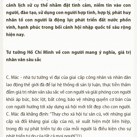
cảnh lịch sử cụ thể nhằm đặt tình cảm, niềm tin vào con
người, đào tạo, sử dụng con người hợp tình, hợp lý, phát huy
nhân tố con người là động lực phát triển đất nước phồn
vinh, hạnh phúc trong bối cảnh hội nhập quốc tế sâu rộng
hiện nay.
Tư tưởng Hồ Chí Minh về con người mang ý nghĩa, giá trị
nhân văn sâu sắc
C. Mác - nhà tư tưởng vĩ đại của giai cấp công nhân và nhân dân
lao động thế giới đã để lại hệ thống di sản lý luận, thực tiễn thấm
đẫm giá trị nhân văn sâu sắc về con người và giải phóng con người
khỏi áp bức, bóc lột, bất công, bảo vệ những quyền cơ bản của
con người hướng tới xây dựng xã hội mới tốt đẹp cho con người.
C. Mác đã khẳng định: “Thay cho xã hội tư sản cũ, với những giai
cấp và đối kháng giai cấp của nó, sẽ xuất hiện một liên hiệp,
trong đó sự phát triển tự do của mỗi người là điều kiện cho sự
phát triển tự do của tất cả mọi người”(1).