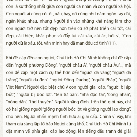
còn là sự thống nhất giữa con người cá nhân và con người xã hội.
Con người ai cũng có tốt, xấu, hay, dở cũng như năm ngón tay dài,
ngắn khác nhau, nhưng Người tin vào những khả năng làm cho
con người trở nên tốt đẹp hơn trên cơ sở phát triển cái tốt, cái
đẹp, cái thiện, khắc phục và đẩy lùi cái xấu, cái ác, bởi vì, “Con
người dù là xấu, tốt, văn minh hay dã man đều có tình”(11).
Khi đề cập đến con người, Chủ tịch Hồ Chí Minh không chỉ đề cập
đến “người phương Đông”, “người châu Á”, “người châu Âu”..., mà
còn đề cập một cách cụ thể hơn đến “người da vàng”, “người da
trắng”, “người da đen”, “người Đông Dương”, “người Pháp”, “người
Việt Nam”. Người đặc biệt chú ý con người giai cấp, “người bị áp
bức”, “người bị bóc lột”, “tên tư bản”, “nhà độc tài”, “công nhân”,
“nông dân”, “thợ thuyền”. Người khẳng định, trên thế giới này, chỉ
có hai giống người “giống người bóc lột và giống người lao động”,
cho nên, Người nhấn mạnh tình hữu ái giai cấp. Chính vì vậy, khi
tham gia sáng lập tờ báo Người cùng khổ, Chủ tịch Hồ Chí Minh tự
đặt mình về phía giai cấp lao động, lên tiếng đấu tranh để giải