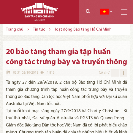
Các bạn có thể đăng ký tham quan trực tuyến bằng cách điền vào các thông tin sau và gửi cho chúng tôi:
Tính năng này Bảo tàng đang triển khai và hoàn thiện trong thời gian sắp tới. Để mua vé tham quan Bảo tàng, Quý khách vui lòng liên hệ đến số điện thoại:
Trang chủ
Tin tức
Hoạt động Bảo tàng Hồ Chí Minh
20 bảo tàng tham gia tập huấn
công tác trưng bày và truyền thông
03:31 02/10/2018
1.813
Cỡ chữ
Từ ngày 27 đến 28/9/2018, 2 cán bộ Bảo tàng Hồ Chí Minh đã
tham gia chương trình tập huấn công tác trưng bày và truyền
thông do Bảo tàng Dân tộc học Việt Nam phối hợp với Đại sứ quán
Australia tại Việt Nam tổ chức.
Tại buổi khai mạc sáng ngày 27/9/2018,bà Charity Christine - Bí
thư thứ nhất, Đại sứ quán Australia và PGS.TS Võ Quang Trọng -
Giám đốc Bảo tàng Dân tộc học Việt Nam đã có lời phát biểu chào
mừng. Chương trình tập huấn đã chia sẻ những hiểu biết và kinh