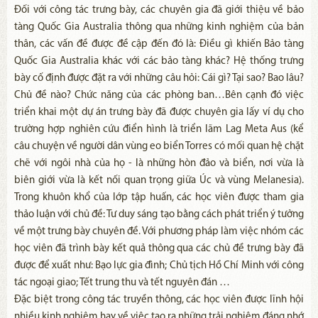
Đối với công tác trưng bày, các chuyên gia đã giới thiệu về bảo
tàng Quốc Gia Australia thông qua những kinh nghiệm của bản
thân, các vấn đề được đề cập đến đó là: Điều gì khiến Bảo tàng
Quốc Gia Australia khác với các bảo tàng khác? Hệ thống trưng
bày cố định được đặt ra với những câu hỏi: Cái gì? Tại sao? Bao lâu?
Chủ đề nào? Chức năng của các phòng ban…Bên cạnh đó việc
triển khai một dự án trưng bày đã được chuyên gia lấy ví dụ cho
trường hợp nghiên cứu điển hình là triển lãm Lag Meta Aus (kể
câu chuyện về người dân vùng eo biển Torres có mối quan hệ chặt
chẽ với ngôi nhà của họ - là những hòn đảo và biển, nơi vừa là
biên giới vừa là kết nối quan trọng giữa Úc và vùng Melanesia).
Trong khuôn khổ của lớp tập huấn, các học viên được tham gia
thảo luận với chủ đề: Tư duy sáng tạo bằng cách phát triển ý tưởng
về một trưng bày chuyên đề. Với phương pháp làm việc nhóm các
học viên đã trình bày kết quả thông qua các chủ đề trưng bày đã
được để xuất như: Bạo lực gia đình; Chủ tịch Hồ Chí Minh với công
tác ngoại giao; Tết trung thu và tết nguyên đán …
Đặc biệt trong công tác truyền thông, các học viên được lĩnh hội
nhiều kinh nghiệm hay về việc tạo ra những trải nghiệm đáng nhớ