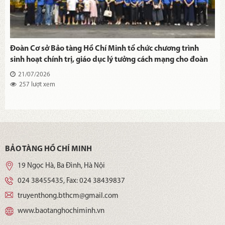
Đoàn Cơ sở Bảo tàng Hồ Chí Minh tổ chức chương trình
sinh hoạt chính trị, giáo dục lý tưởng cách mạng cho đoàn
viên, thanh niên tại Di tích Nhà tù Hỏa Lò
21/07/2026
257 lượt xem
BẢO TÀNG HỒ CHÍ MINH
19 Ngọc Hà, Ba Đình, Hà Nội
024 38455435
, Fax:
024 38439837
truyenthong.bthcm@gmail.com
www.baotanghochiminh.vn